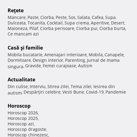
Reţete
Mancare
Paste
Ciorba
Peste
Sos
Salata
Cafea
Supa
,
,
,
,
,
,
,
,
Dulceata
Tocanita
Cocktail
Supa crema
Aperitive
Desert
,
,
,
,
,
,
Maioneza
Pilaf
Ciorba perisoare
Ciorba pui
Ciorba burta
,
,
,
,
,
Ce mancam azi
Casă şi familie
Mobila bucatarie
Amenajari interioare
Mobila
Canapele
,
,
,
,
Dormitoare
Design interior
Parenting
Jurnal de mama
,
,
,
Gravide
Femei curajoase
Autism
singura
,
,
,
Actualitate
Din culise
Interviu
Stirea zilei
Tema zilei
Iesirea din
,
,
,
,
Despărţiri celebre
Vesti Bune
Covid-19
Pandemie
autism
,
,
,
,
Horoscop
Horoscop 2026
,
Horoscop 2025
,
Horoscop azi
,
Horoscop dragoste
,
Horoscop chinezesc
,