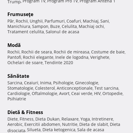
Program TV
Program Pro TV
Program Antena 1
Trump
,
,
,
Frumuseţe
Păr
Rochii
Unghii
Parfumuri
Coafuri
Machiaj
Sani
,
,
,
,
,
,
,
Manichiura
Sampon
Buze
Celulita
Machiaj ochi
,
,
,
,
,
Tratament celulita
Salonul de acasa
,
Modă
Rochii
Rochii de seara
Rochii de mireasa
Costume de baie
,
,
,
,
Pantofi
Rochii elegante
Inele de logodna
Verighete
,
,
,
,
Ochelari de soare
Tendinte 2020
,
Sănătate
Sarcina
Ceaiuri
Inima
Psihologie
Ginecologie
,
,
,
,
,
Stomatologie
Colesterol
Anticonceptionale
Test sarcina
,
,
,
,
Cardiologie
Oftalmologie
Avort
Ceai verde
HIV
Ortopedie
,
,
,
,
,
,
Psihiatrie
Dietă & Fitness
Diete
Fitness
Dieta Dukan
Relaxare
Yoga
Intretinere
,
,
,
,
,
,
Aerobic
Exercitii abdomen
Nutritie
Dieta de slabit
Dieta
,
,
,
,
Silueta
Dieta ketogenica
Sala de acasa
disociata
,
,
,