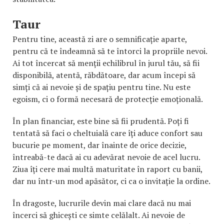
Taur
Pentru tine, această zi are o semnificație aparte,
pentru că te îndeamnă să te întorci la propriile nevoi.
Ai tot încercat să menții echilibrul în jurul tău, să fii
disponibilă, atentă, răbdătoare, dar acum începi să
simți că ai nevoie și de spațiu pentru tine. Nu este
egoism, ci o formă necesară de protecție emoțională.
În plan financiar, este bine să fii prudentă. Poți fi
tentată să faci o cheltuială care îți aduce confort sau
bucurie pe moment, dar înainte de orice decizie,
întreabă-te dacă ai cu adevărat nevoie de acel lucru.
Ziua îți cere mai multă maturitate în raport cu banii,
dar nu într-un mod apăsător, ci ca o invitație la ordine.
În dragoste, lucrurile devin mai clare dacă nu mai
încerci să ghicești ce simte celălalt. Ai nevoie de