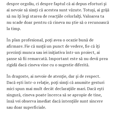
despre orgoliu, ci despre faptul că ai depus eforturi și
ai nevoie să simți că acestea sunt văzute. Totuși, ai grijă
să nu îți legi starea de reacțiile celorlalți. Valoarea ta
nu scade doar pentru că cineva nu știe să o recunoască
la timp.
În plan profesional, poți avea o ocazie bună de
afirmare. Fie că susții un punct de vedere, fie că îți
prezinți munca sau iei inițiativa într-un proiect, ai
șanse să fii remarcată. Important este să nu devii prea
rigidă dacă cineva vine cu o sugestie diferită.
În dragoste, ai nevoie de atenție, dar și de respect.
Dacă ești într-o relație, poți simți că anumite gesturi
mici spun mai mult decât declarațiile mari. Dacă ești
singură, cineva poate încerca să se apropie de tine,
însă vei observa imediat dacă intențiile sunt sincere
sau doar superficiale.