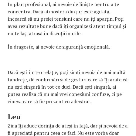
În plan profesional, ai nevoie de liniște pentru a te
concentra. Dacă atmosfera din jur este agitată,
încearcă să nu preiei tensiuni care nu îți aparțin. Poți
avea rezultate bune dacă îți organizezi atent timpul și
nu te lași atrasă în discuții inutile.
În dragoste, ai nevoie de siguranță emoțională.
Dacă ești într-o relație, poți simți nevoia de mai multă
tandrețe, de confirmări și de gesturi care să îți arate că
nu ești singură în tot ce duci. Dacă ești singură, ai
putea realiza că nu mai vrei conexiuni confuze, ci pe
cineva care să fie prezent cu adevărat.
Leu
Ziua îți aduce dorința de a ieși în față, dar și nevoia de a
fi apreciată pentru ceea ce faci. Nu este vorba doar