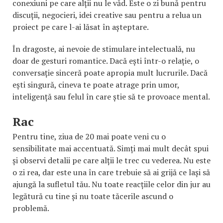
conexiuni pe care alții nu le văd. Este o zi bună pentru
discuții, negocieri, idei creative sau pentru a relua un
proiect pe care l-ai lăsat în așteptare.
În dragoste, ai nevoie de stimulare intelectuală, nu
doar de gesturi romantice. Dacă ești într-o relație, o
conversație sinceră poate apropia mult lucrurile. Dacă
ești singură, cineva te poate atrage prin umor,
inteligență sau felul în care știe să te provoace mental.
Rac
Pentru tine, ziua de 20 mai poate veni cu o
sensibilitate mai accentuată. Simți mai mult decât spui
și observi detalii pe care alții le trec cu vederea. Nu este
o zi rea, dar este una în care trebuie să ai grijă ce lași să
ajungă la sufletul tău. Nu toate reacțiile celor din jur au
legătură cu tine și nu toate tăcerile ascund o
problemă.