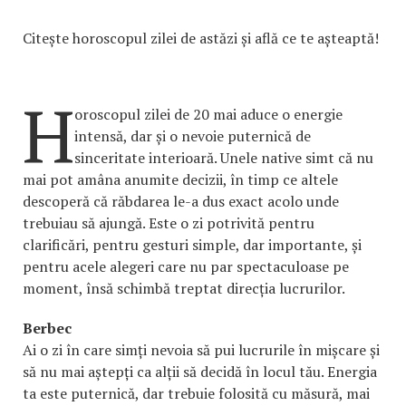
Citește horoscopul zilei de astăzi și află ce te așteaptă!
H
oroscopul zilei de 20 mai aduce o energie
intensă, dar și o nevoie puternică de
sinceritate interioară. Unele native simt că nu
mai pot amâna anumite decizii, în timp ce altele
descoperă că răbdarea le-a dus exact acolo unde
trebuiau să ajungă. Este o zi potrivită pentru
clarificări, pentru gesturi simple, dar importante, și
pentru acele alegeri care nu par spectaculoase pe
moment, însă schimbă treptat direcția lucrurilor.
Berbec
Ai o zi în care simți nevoia să pui lucrurile în mișcare și
să nu mai aștepți ca alții să decidă în locul tău. Energia
ta este puternică, dar trebuie folosită cu măsură, mai