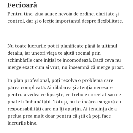
Fecioară
Pentru tine, ziua aduce nevoia de ordine, claritate și
control, dar și o lecție importantă despre flexibilitate.
Nu toate lucrurile pot fi planificate până la ultimul
detaliu, iar uneori viața te ajută tocmai prin
schimbările care inițial te incomodează. Dacă ceva nu
merge exact cum ai vrut, nu înseamnă că merge prost.
În plan profesional, poți rezolva o problemă care
părea complicată. Ai răbdarea și atenția necesare
pentru a vedea ce lipsește, ce trebuie corectat sau ce
poate fi îmbunătățit. Totuși, nu te încărca singură cu
responsabilități care nu îți aparțin. Ai tendința de a
prelua prea mult doar pentru că știi că poți face
lucrurile bine.