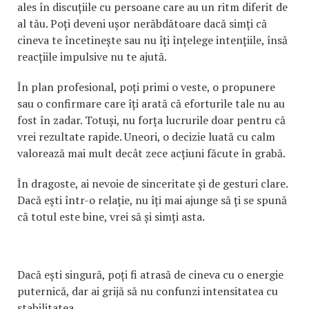
ales în discuțiile cu persoane care au un ritm diferit de
al tău. Poți deveni ușor nerăbdătoare dacă simți că
cineva te încetinește sau nu îți înțelege intențiile, însă
reacțiile impulsive nu te ajută.
În plan profesional, poți primi o veste, o propunere
sau o confirmare care îți arată că eforturile tale nu au
fost în zadar. Totuși, nu forța lucrurile doar pentru că
vrei rezultate rapide. Uneori, o decizie luată cu calm
valorează mai mult decât zece acțiuni făcute în grabă.
În dragoste, ai nevoie de sinceritate și de gesturi clare.
Dacă ești într-o relație, nu îți mai ajunge să ți se spună
că totul este bine, vrei să și simți asta.
Dacă ești singură, poți fi atrasă de cineva cu o energie
puternică, dar ai grijă să nu confunzi intensitatea cu
stabilitatea.