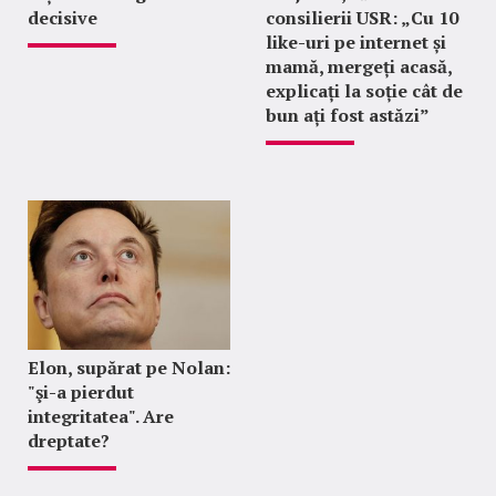
decisive
consilierii USR: „Cu 10
like-uri pe internet și
mamă, mergeți acasă,
explicați la soție cât de
bun ați fost astăzi”
Elon, supărat pe Nolan:
"şi-a pierdut
integritatea". Are
dreptate?