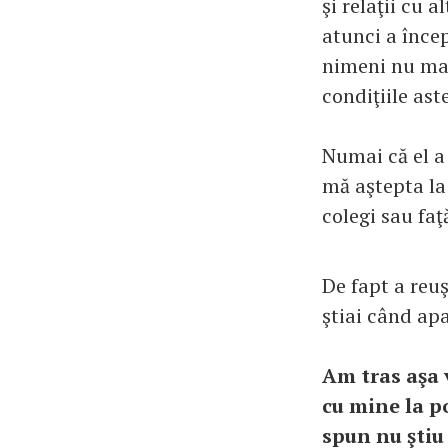
şi relaţii cu 
atunci a încep
nimeni nu mai
condiţiile ast
Numai că el a
mă aştepta la 
colegi sau faţ
De fapt a reuş
ştiai când ap
Am tras aşa 
cu mine la po
spun nu ştiu