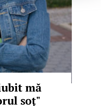
iubit mă
orul soţ"