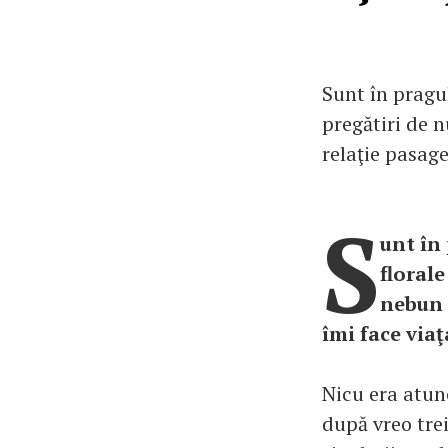
Sunt în pragul
pregătiri de 
relaţie pasage
S
unt în
florale
nebun 
îmi face via
Nicu era atunc
după vreo trei