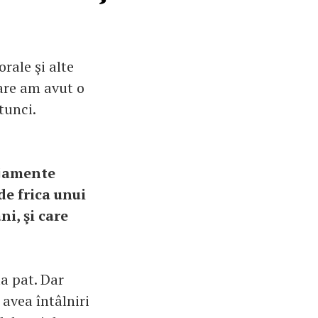
rale şi alte
are am avut o
tunci.
njamente
de frica unui
i, şi care
la pat. Dar
 avea întâlniri