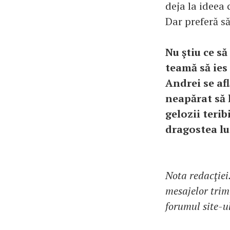
deja la ideea
Dar preferă s
Nu ştiu ce s
teamă să ies 
Andrei se afl
neapărat să l
gelozii teri
dragostea lu
Nota redacţiei
mesajelor trimi
forumul site-ul