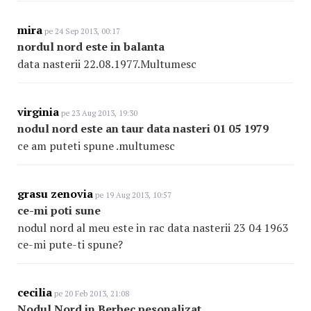
mira
pe 24 Sep 2013, 00:17
nordul nord este in balanta
data nasterii 22.08.1977.Multumesc
virginia
pe 23 Aug 2013, 19:30
nodul nord este an taur data nasteri 01 05 1979
ce am puteti spune .multumesc
grasu zenovia
pe 19 Aug 2013, 10:57
ce-mi poti sune
nodul nord al meu este in rac data nasterii 23 04 1963
ce-mi pute-ti spune?
cecilia
pe 20 Feb 2013, 21:08
Nodul Nord jn Berbec pesonalizat