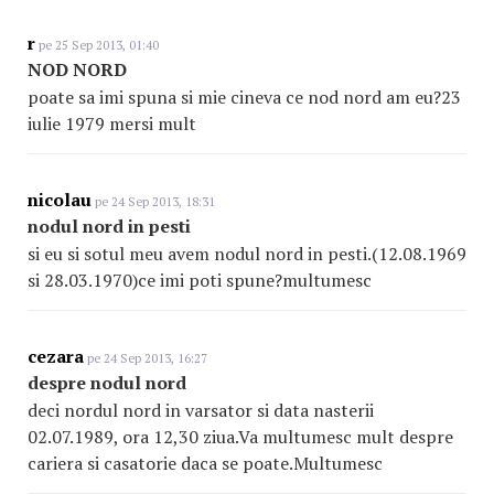
r
pe 25 Sep 2013, 01:40
NOD NORD
poate sa imi spuna si mie cineva ce nod nord am eu?23
iulie 1979 mersi mult
nicolau
pe 24 Sep 2013, 18:31
nodul nord in pesti
si eu si sotul meu avem nodul nord in pesti.(12.08.1969
si 28.03.1970)ce imi poti spune?multumesc
cezara
pe 24 Sep 2013, 16:27
despre nodul nord
deci nordul nord in varsator si data nasterii
02.07.1989, ora 12,30 ziua.Va multumesc mult despre
cariera si casatorie daca se poate.Multumesc