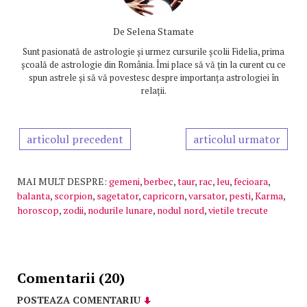
De
Selena Stamate
Sunt pasionată de astrologie și urmez cursurile școlii Fidelia, prima
școală de astrologie din România. Îmi place să vă țin la curent cu ce
spun astrele și să vă povestesc despre importanța astrologiei în
relații.
articolul precedent
articolul urmator
MAI MULT DESPRE:
gemeni
,
berbec
,
taur
,
rac
,
leu
,
fecioara
,
balanta
,
scorpion
,
sagetator
,
capricorn
,
varsator
,
pesti
,
Karma
,
horoscop
,
zodii
,
nodurile lunare
,
nodul nord
,
vietile trecute
Comentarii (20)
POSTEAZA COMENTARIU