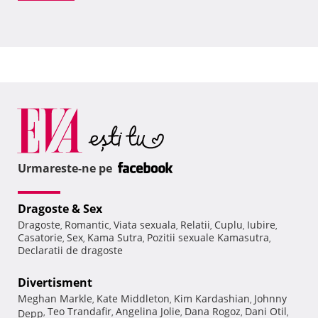
Urmareste-ne pe
Dragoste & Sex
Dragoste
Romantic
Viata sexuala
Relatii
Cuplu
Iubire
,
,
,
,
,
,
Casatorie
Sex
Kama Sutra
Pozitii sexuale Kamasutra
,
,
,
,
Declaratii de dragoste
Divertisment
Meghan Markle
Kate Middleton
Kim Kardashian
Johnny
,
,
,
Teo Trandafir
Angelina Jolie
Dana Rogoz
Dani Otil
Depp
,
,
,
,
,