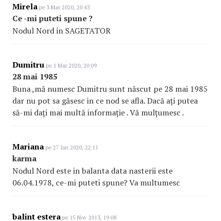
Mirela
pe 3 Mar 2020, 20:43
Ce -mi puteti spune ?
Nodul Nord in SAGETATOR
Dumitru
pe 1 Mar 2020, 20:09
28 mai 1985
Buna ,mă numesc Dumitru sunt născut pe 28 mai 1985
dar nu pot sa găsesc in ce nod se afla. Dacă ați putea
să-mi dați mai multă informație . Vă mulțumesc .
Mariana
pe 27 Ian 2020, 22:11
karma
Nodul Nord este in balanta data nasterii este
06.04.1978, ce-mi puteti spune? Va multumesc
balint estera
pe 15 Nov 2013, 19:08