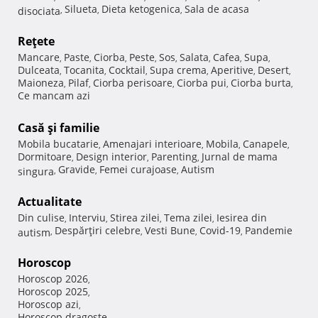
Silueta
Dieta ketogenica
Sala de acasa
disociata
,
,
,
Reţete
Mancare
Paste
Ciorba
Peste
Sos
Salata
Cafea
Supa
,
,
,
,
,
,
,
,
Dulceata
Tocanita
Cocktail
Supa crema
Aperitive
Desert
,
,
,
,
,
,
Maioneza
Pilaf
Ciorba perisoare
Ciorba pui
Ciorba burta
,
,
,
,
,
Ce mancam azi
Casă şi familie
Mobila bucatarie
Amenajari interioare
Mobila
Canapele
,
,
,
,
Dormitoare
Design interior
Parenting
Jurnal de mama
,
,
,
Gravide
Femei curajoase
Autism
singura
,
,
,
Actualitate
Din culise
Interviu
Stirea zilei
Tema zilei
Iesirea din
,
,
,
,
Despărţiri celebre
Vesti Bune
Covid-19
Pandemie
autism
,
,
,
,
Horoscop
Horoscop 2026
,
Horoscop 2025
,
Horoscop azi
,
Horoscop dragoste
,