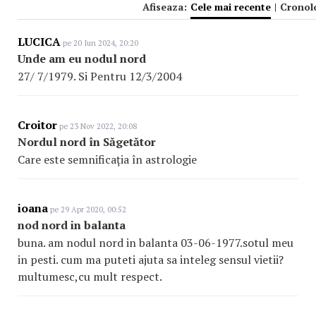
Afiseaza:
Cele mai recente
|
Cronol
LUCICA
pe 20 Iun 2024, 20:20
Unde am eu nodul nord
27/ 7/1979. Si Pentru 12/3/2004
Croitor
pe 23 Nov 2022, 20:08
Nordul nord în Săgetător
Care este semnificația în astrologie
ioana
pe 29 Apr 2020, 00:52
nod nord in balanta
buna. am nodul nord in balanta 03-06-1977.sotul meu
in pesti. cum ma puteti ajuta sa inteleg sensul vietii?
multumesc,cu mult respect.