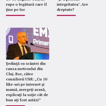
rupe o legătură care îl
integritatea". Are
ține pe loc
dreptate?
Ședință cu scântei din
cauza metroului din
Cluj. Boc, către
consilierii USR: „Cu 10
like-uri pe internet și
mamă, mergeți acasă,
explicați la soție cât de
bun ați fost astăzi”