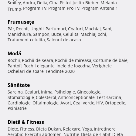
Smiley
Andra
Delia
Gina Pistol
Justin Bieber
Melania
,
,
,
,
,
Program TV
Program Pro TV
Program Antena 1
Trump
,
,
,
Frumuseţe
Păr
Rochii
Unghii
Parfumuri
Coafuri
Machiaj
Sani
,
,
,
,
,
,
,
Manichiura
Sampon
Buze
Celulita
Machiaj ochi
,
,
,
,
,
Tratament celulita
Salonul de acasa
,
Modă
Rochii
Rochii de seara
Rochii de mireasa
Costume de baie
,
,
,
,
Pantofi
Rochii elegante
Inele de logodna
Verighete
,
,
,
,
Ochelari de soare
Tendinte 2020
,
Sănătate
Sarcina
Ceaiuri
Inima
Psihologie
Ginecologie
,
,
,
,
,
Stomatologie
Colesterol
Anticonceptionale
Test sarcina
,
,
,
,
Cardiologie
Oftalmologie
Avort
Ceai verde
HIV
Ortopedie
,
,
,
,
,
,
Psihiatrie
Dietă & Fitness
Diete
Fitness
Dieta Dukan
Relaxare
Yoga
Intretinere
,
,
,
,
,
,
Aerobic
Exercitii abdomen
Nutritie
Dieta de slabit
Dieta
,
,
,
,