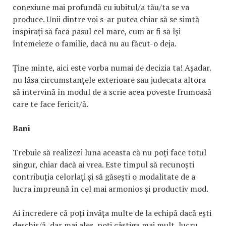
conexiune mai profundă cu iubitul/a tău/ta se va
produce. Unii dintre voi s-ar putea chiar să se simtă
inspirați să facă pasul cel mare, cum ar fi să își
întemeieze o familie, dacă nu au făcut-o deja.
Ține minte, aici este vorba numai de decizia ta! Așadar.
nu lăsa circumstanțele exterioare sau judecata altora
să intervină în modul de a scrie acea poveste frumoasă
care te face fericit/ă.
Bani
Trebuie să realizezi luna aceasta că nu poți face totul
singur, chiar dacă ai vrea. Este timpul să recunoști
contribuția celorlați și să găsești o modalitate de a
lucra împreună în cel mai armonios și productiv mod.
Ai încredere că poți învăța multe de la echipă dacă ești
deschis/ă, dar mai ales, poți câștiga mai mult, lucru