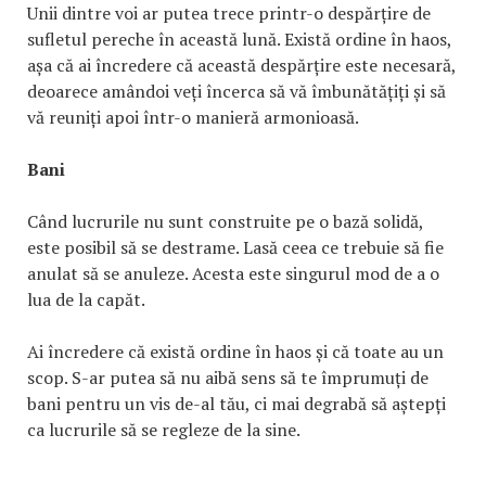
Unii dintre voi ar putea trece printr-o despărțire de
sufletul pereche în această lună. Există ordine în haos,
așa că ai încredere că această despărțire este necesară,
deoarece amândoi veți încerca să vă îmbunătățiți și să
vă reuniți apoi într-o manieră armonioasă.
Bani
Când lucrurile nu sunt construite pe o bază solidă,
este posibil să se destrame. Lasă ceea ce trebuie să fie
anulat să se anuleze. Acesta este singurul mod de a o
lua de la capăt.
Ai încredere că există ordine în haos și că toate au un
scop. S-ar putea să nu aibă sens să te împrumuți de
bani pentru un vis de-al tău, ci mai degrabă să aștepți
ca lucrurile să se regleze de la sine.