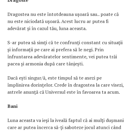
Dragoste
Dragostea nu este întotdeauna ușoară sau.. poate că
nu este niciodată ușoară. Acest lucru ar putea fi
adevărat și în cazul tău, luna aceasta.
S-ar putea să simți că te confrunți constant cu situații
și informații pe care ai prefera să le negi. Prin
înfruntarea adevăratelor sentimente, vei putea trăi
pacea și armonia după care tânjești.
Dacă ești singur/ă, este timpul să te axezi pe
împlinirea dorințelor. Crede în dragostea la care visezi,
astrele anunță că Universul este în favoarea ta acum.
Bani
Luna aceasta va ieși la iveală faptul că ai mulți dușmani
care ar putea încerca să-ți saboteze jocul atunci când