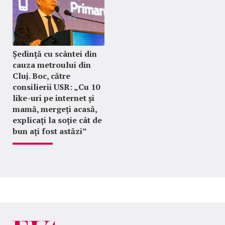
Ședință cu scântei din
cauza metroului din
Cluj. Boc, către
consilierii USR: „Cu 10
like-uri pe internet și
mamă, mergeți acasă,
explicați la soție cât de
bun ați fost astăzi”