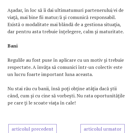
Așadar, în loc să îi dai ultimatumuri partenerului/ei de
viață, mai bine fii matur/ă și comunică responsabil.
Există o modalitate mai blândă de a gestiona situația,
dar pentru asta trebuie înțelegere, calm și maturitate.
Bani
Regulile au fost puse în aplicare cu un motiv și trebuie
respectate. A învăța să comunici într-un colectiv este
un lucru foarte important luna aceasta.
Nu stai rău cu banii, însă poți obține atâția dacă știi
când, cum și cu cine să vorbești. Nu rata oportunitățile
pe care ți le scoate viața în cale!
articolul precedent
articolul urmator