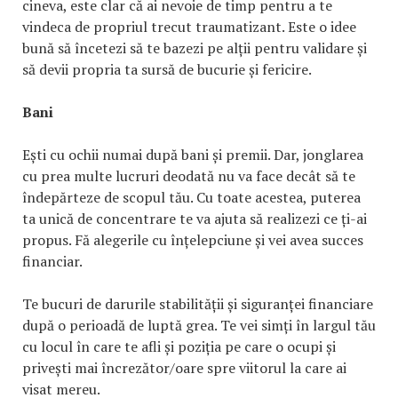
cineva, este clar că ai nevoie de timp pentru a te
vindeca de propriul trecut traumatizant. Este o idee
bună să încetezi să te bazezi pe alții pentru validare și
să devii propria ta sursă de bucurie și fericire.
Bani
Ești cu ochii numai după bani și premii. Dar, jonglarea
cu prea multe lucruri deodată nu va face decât să te
îndepărteze de scopul tău. Cu toate acestea, puterea
ta unică de concentrare te va ajuta să realizezi ce ți-ai
propus. Fă alegerile cu înțelepciune și vei avea succes
financiar.
Te bucuri de darurile stabilității și siguranței financiare
după o perioadă de luptă grea. Te vei simți în largul tău
cu locul în care te afli și poziția pe care o ocupi și
privești mai încrezător/oare spre viitorul la care ai
visat mereu.