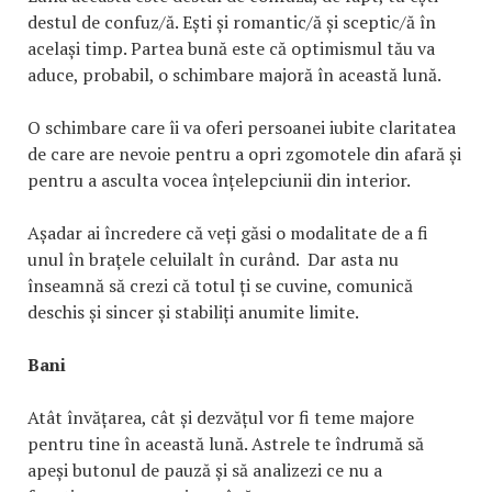
destul de confuz/ă. Ești și romantic/ă și sceptic/ă în
același timp. Partea bună este că optimismul tău va
aduce, probabil, o schimbare majoră în această lună.
O schimbare care îi va oferi persoanei iubite claritatea
de care are nevoie pentru a opri zgomotele din afară și
pentru a asculta vocea înțelepciunii din interior.
Așadar ai încredere că veți găsi o modalitate de a fi
unul în brațele celuilalt în curând. Dar asta nu
înseamnă să crezi că totul ți se cuvine, comunică
deschis și sincer și stabiliți anumite limite.
Bani
Atât învățarea, cât și dezvățul vor fi teme majore
pentru tine în această lună. Astrele te îndrumă să
apeși butonul de pauză și să analizezi ce nu a