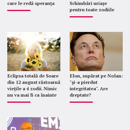
care le redă speranța
Schimbări uriașe
pentru toate zodiile
Eclipsa totală de Soare
Elon, supărat pe Nolan:
din 12 august răstoarnă
"şi-a pierdut
viețile a 4 zodii. Nimic
integritatea". Are
nu va mai fi ca înainte
dreptate?