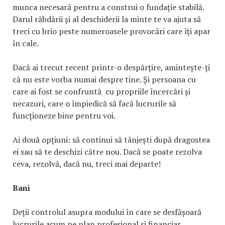
munca necesară pentru a construi o fundație stabilă.
Darul răbdării și al deschiderii la minte te va ajuta să
treci cu brio peste numeroasele provocări care îți apar
în cale.
Dacă ai trecut recent printr-o despărțire, amintește-ți
că nu este vorba numai despre tine. Și persoana cu
care ai fost se confruntă cu propriile încercări și
necazuri, care o împiedică să facă lucrurile să
funcționeze bine pentru voi.
Ai două opțiuni: să continui să tânjești după dragostea
ei sau să te deschizi către nou. Dacă se poate rezolva
ceva, rezolvă, dacă nu, treci mai departe!
Bani
Deții controlul asupra modului în care se desfășoară
lucrurile acum pe plan profesional și financiar.