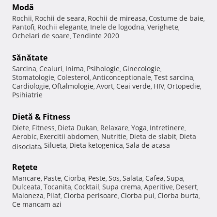
Modă
Rochii
Rochii de seara
Rochii de mireasa
Costume de baie
,
,
,
,
Pantofi
Rochii elegante
Inele de logodna
Verighete
,
,
,
,
Ochelari de soare
Tendinte 2020
,
Sănătate
Sarcina
Ceaiuri
Inima
Psihologie
Ginecologie
,
,
,
,
,
Stomatologie
Colesterol
Anticonceptionale
Test sarcina
,
,
,
,
Cardiologie
Oftalmologie
Avort
Ceai verde
HIV
Ortopedie
,
,
,
,
,
,
Psihiatrie
Dietă & Fitness
Diete
Fitness
Dieta Dukan
Relaxare
Yoga
Intretinere
,
,
,
,
,
,
Aerobic
Exercitii abdomen
Nutritie
Dieta de slabit
Dieta
,
,
,
,
Silueta
Dieta ketogenica
Sala de acasa
disociata
,
,
,
Reţete
Mancare
Paste
Ciorba
Peste
Sos
Salata
Cafea
Supa
,
,
,
,
,
,
,
,
Dulceata
Tocanita
Cocktail
Supa crema
Aperitive
Desert
,
,
,
,
,
,
Maioneza
Pilaf
Ciorba perisoare
Ciorba pui
Ciorba burta
,
,
,
,
,
Ce mancam azi