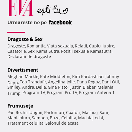
Urmareste-ne pe
Dragoste & Sex
Dragoste
Romantic
Viata sexuala
Relatii
Cuplu
Iubire
,
,
,
,
,
,
Casatorie
Sex
Kama Sutra
Pozitii sexuale Kamasutra
,
,
,
,
Declaratii de dragoste
Divertisment
Meghan Markle
Kate Middleton
Kim Kardashian
Johnny
,
,
,
Teo Trandafir
Angelina Jolie
Dana Rogoz
Dani Otil
Depp
,
,
,
,
,
Smiley
Andra
Delia
Gina Pistol
Justin Bieber
Melania
,
,
,
,
,
Program TV
Program Pro TV
Program Antena 1
Trump
,
,
,
Frumuseţe
Păr
Rochii
Unghii
Parfumuri
Coafuri
Machiaj
Sani
,
,
,
,
,
,
,
Manichiura
Sampon
Buze
Celulita
Machiaj ochi
,
,
,
,
,
Tratament celulita
Salonul de acasa
,