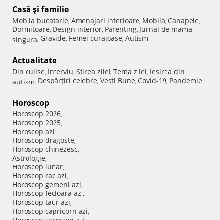
Casă şi familie
Mobila bucatarie
Amenajari interioare
Mobila
Canapele
,
,
,
,
Dormitoare
Design interior
Parenting
Jurnal de mama
,
,
,
Gravide
Femei curajoase
Autism
singura
,
,
,
Actualitate
Din culise
Interviu
Stirea zilei
Tema zilei
Iesirea din
,
,
,
,
Despărţiri celebre
Vesti Bune
Covid-19
Pandemie
autism
,
,
,
,
Horoscop
Horoscop 2026
,
Horoscop 2025
,
Horoscop azi
,
Horoscop dragoste
,
Horoscop chinezesc
,
Astrologie
,
Horoscop lunar
,
Horoscop rac azi
,
Horoscop gemeni azi
,
Horoscop fecioara azi
,
Horoscop taur azi
,
Horoscop capricorn azi
,
Horoscop scorpion azi