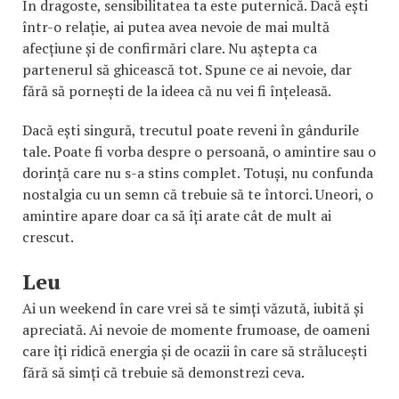
În dragoste, sensibilitatea ta este puternică. Dacă ești
într-o relație, ai putea avea nevoie de mai multă
afecțiune și de confirmări clare. Nu aștepta ca
partenerul să ghicească tot. Spune ce ai nevoie, dar
fără să pornești de la ideea că nu vei fi înțeleasă.
Dacă ești singură, trecutul poate reveni în gândurile
tale. Poate fi vorba despre o persoană, o amintire sau o
dorință care nu s-a stins complet. Totuși, nu confunda
nostalgia cu un semn că trebuie să te întorci. Uneori, o
amintire apare doar ca să îți arate cât de mult ai
crescut.
Leu
Ai un weekend în care vrei să te simți văzută, iubită și
apreciată. Ai nevoie de momente frumoase, de oameni
care îți ridică energia și de ocazii în care să strălucești
fără să simți că trebuie să demonstrezi ceva.