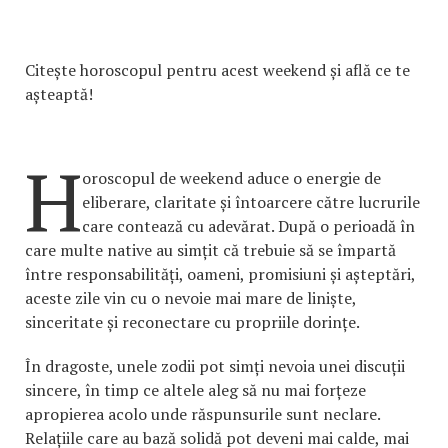
Citește horoscopul pentru acest weekend și află ce te
așteaptă!
H
oroscopul de weekend aduce o energie de
eliberare, claritate și întoarcere către lucrurile
care contează cu adevărat. După o perioadă în
care multe native au simțit că trebuie să se împartă
între responsabilități, oameni, promisiuni și așteptări,
aceste zile vin cu o nevoie mai mare de liniște,
sinceritate și reconectare cu propriile dorințe.
În dragoste, unele zodii pot simți nevoia unei discuții
sincere, în timp ce altele aleg să nu mai forțeze
apropierea acolo unde răspunsurile sunt neclare.
Relațiile care au bază solidă pot deveni mai calde, mai