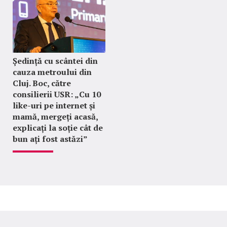
Ședință cu scântei din
cauza metroului din
Cluj. Boc, către
consilierii USR: „Cu 10
like-uri pe internet și
mamă, mergeți acasă,
explicați la soție cât de
bun ați fost astăzi”