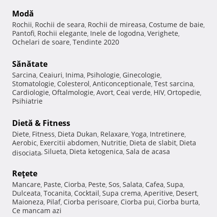
Modă
Rochii
Rochii de seara
Rochii de mireasa
Costume de baie
,
,
,
,
Pantofi
Rochii elegante
Inele de logodna
Verighete
,
,
,
,
Ochelari de soare
Tendinte 2020
,
Sănătate
Sarcina
Ceaiuri
Inima
Psihologie
Ginecologie
,
,
,
,
,
Stomatologie
Colesterol
Anticonceptionale
Test sarcina
,
,
,
,
Cardiologie
Oftalmologie
Avort
Ceai verde
HIV
Ortopedie
,
,
,
,
,
,
Psihiatrie
Dietă & Fitness
Diete
Fitness
Dieta Dukan
Relaxare
Yoga
Intretinere
,
,
,
,
,
,
Aerobic
Exercitii abdomen
Nutritie
Dieta de slabit
Dieta
,
,
,
,
Silueta
Dieta ketogenica
Sala de acasa
disociata
,
,
,
Reţete
Mancare
Paste
Ciorba
Peste
Sos
Salata
Cafea
Supa
,
,
,
,
,
,
,
,
Dulceata
Tocanita
Cocktail
Supa crema
Aperitive
Desert
,
,
,
,
,
,
Maioneza
Pilaf
Ciorba perisoare
Ciorba pui
Ciorba burta
,
,
,
,
,
Ce mancam azi