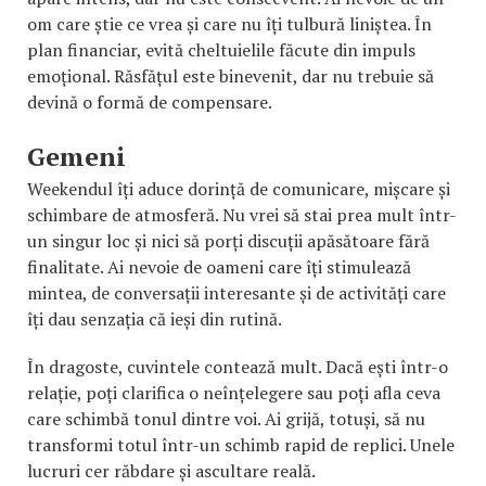
om care știe ce vrea și care nu îți tulbură liniștea. În
plan financiar, evită cheltuielile făcute din impuls
emoțional. Răsfățul este binevenit, dar nu trebuie să
devină o formă de compensare.
Gemeni
Weekendul îți aduce dorință de comunicare, mișcare și
schimbare de atmosferă. Nu vrei să stai prea mult într-
un singur loc și nici să porți discuții apăsătoare fără
finalitate. Ai nevoie de oameni care îți stimulează
mintea, de conversații interesante și de activități care
îți dau senzația că ieși din rutină.
În dragoste, cuvintele contează mult. Dacă ești într-o
relație, poți clarifica o neînțelegere sau poți afla ceva
care schimbă tonul dintre voi. Ai grijă, totuși, să nu
transformi totul într-un schimb rapid de replici. Unele
lucruri cer răbdare și ascultare reală.