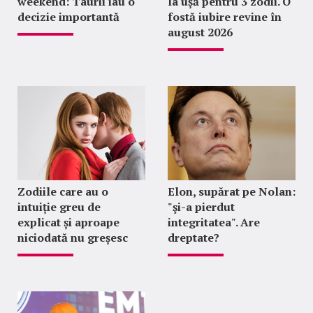
weekend: Taurii iau o
la ușă pentru 3 zodii. O
decizie importantă
fostă iubire revine în
august 2026
Zodiile care au o
Elon, supărat pe Nolan:
intuiție greu de
"şi-a pierdut
explicat și aproape
integritatea". Are
niciodată nu greșesc
dreptate?