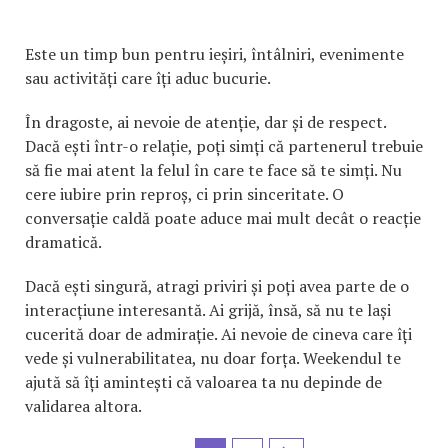
Este un timp bun pentru ieșiri, întâlniri, evenimente
sau activități care îți aduc bucurie.
În dragoste, ai nevoie de atenție, dar și de respect.
Dacă ești într-o relație, poți simți că partenerul trebuie
să fie mai atent la felul în care te face să te simți. Nu
cere iubire prin reproș, ci prin sinceritate. O
conversație caldă poate aduce mai mult decât o reacție
dramatică.
Dacă ești singură, atragi priviri și poți avea parte de o
interacțiune interesantă. Ai grijă, însă, să nu te lași
cucerită doar de admirație. Ai nevoie de cineva care îți
vede și vulnerabilitatea, nu doar forța. Weekendul te
ajută să îți amintești că valoarea ta nu depinde de
validarea altora.