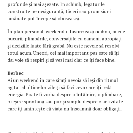
profunde și mai așezate. În schimb, legăturile
construite pe nesiguranță, tăceri sau promisiuni
amânate pot începe să obosească.
În plan personal, weekendul favorizează odihna, micile
bucurii, plimbările, conversațiile cu oamenii apropiați
și deciziile luate fără grabă. Nu este nevoie să rezolvi
totul acum. Uneori, cel mai important pas este să îți
dai voie să respiri și să vezi mai clar ce îți face bine.
Berbec
Ai un weekend în care simți nevoia să ieși din ritmul
agitat al ultimelor zile și să faci ceva care îți redă
energia. Poate fi vorba despre o întâlnire, o plimbare,
o ieșire spontană sau pur și simplu despre o activitate
care îți amintește că viața nu înseamnă doar obligații.