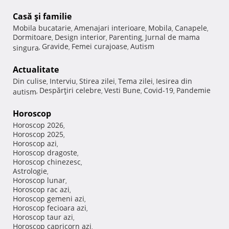
Casă şi familie
Mobila bucatarie
Amenajari interioare
Mobila
Canapele
,
,
,
,
Dormitoare
Design interior
Parenting
Jurnal de mama
,
,
,
Gravide
Femei curajoase
Autism
singura
,
,
,
Actualitate
Din culise
Interviu
Stirea zilei
Tema zilei
Iesirea din
,
,
,
,
Despărţiri celebre
Vesti Bune
Covid-19
Pandemie
autism
,
,
,
,
Horoscop
Horoscop 2026
,
Horoscop 2025
,
Horoscop azi
,
Horoscop dragoste
,
Horoscop chinezesc
,
Astrologie
,
Horoscop lunar
,
Horoscop rac azi
,
Horoscop gemeni azi
,
Horoscop fecioara azi
,
Horoscop taur azi
,
Horoscop capricorn azi
,