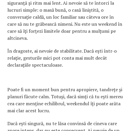
siguranță și ritm mai lent. Ai nevoie să te întorci la
lucruri simple: o masă bună, o casă liniștită, o
conversație caldă, un loc familiar sau câteva ore în
care să nu te grăbească nimeni. Nu este un weekend în
care să îți forțezi limitele doar pentru a mulțumi pe
altcineva.
În dragoste, ai nevoie de stabilitate. Dacă ești într-o
relație, gesturile mici pot conta mai mult decât
declarațiile spectaculoase.
Poate fi un moment bun pentru apropiere, tandrețe și
planuri făcute calm. Totuși, dacă simți că tu ești mereu
cea care menține echilibrul, weekendul îți poate arăta
mai clar acest lucru.
Dacă ești singură, nu te lăsa convinsă de cineva care
apare intens, dar nu este consecvent. Ai nevoie de un