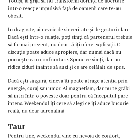
Totuși, ai grijă să nu transformi dorința de libertate
într-o reacție impulsivă față de oamenii care te-au
obosit.
În dragoste, ai nevoie de sinceritate și de gesturi clare.
Dacă ești într-o relație, poți simți că partenerul trebuie
să fie mai prezent, nu doar să îți ofere explicații. O
discuție poate aduce apropiere, dar numai dacă nu
pornește ca o confruntare. Spune ce simți, dar nu
ridica ziduri înainte să auzi și ce are celălalt de spus.
Dacă ești singură, cineva îți poate atrage atenția prin
energie, curaj sau umor. Ai magnetism, dar nu te grăbi
să intri într-o poveste doar pentru că începutul pare
intens. Weekendul îți cere să alegi ce îți aduce bucurie
reală, nu doar adrenalină.
Taur
Pentru tine, weekendul vine cu nevoia de confort,