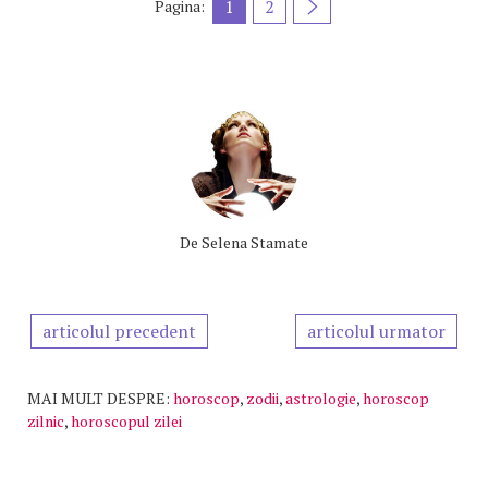
1
2
Pagina:
De
Selena Stamate
articolul precedent
articolul urmator
MAI MULT DESPRE:
horoscop
,
zodii
,
astrologie
,
horoscop
zilnic
,
horoscopul zilei