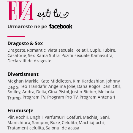
Urmareste-ne pe
Dragoste & Sex
Dragoste
Romantic
Viata sexuala
Relatii
Cuplu
Iubire
,
,
,
,
,
,
Casatorie
Sex
Kama Sutra
Pozitii sexuale Kamasutra
,
,
,
,
Declaratii de dragoste
Divertisment
Meghan Markle
Kate Middleton
Kim Kardashian
Johnny
,
,
,
Teo Trandafir
Angelina Jolie
Dana Rogoz
Dani Otil
Depp
,
,
,
,
,
Smiley
Andra
Delia
Gina Pistol
Justin Bieber
Melania
,
,
,
,
,
Program TV
Program Pro TV
Program Antena 1
Trump
,
,
,
Frumuseţe
Păr
Rochii
Unghii
Parfumuri
Coafuri
Machiaj
Sani
,
,
,
,
,
,
,
Manichiura
Sampon
Buze
Celulita
Machiaj ochi
,
,
,
,
,
Tratament celulita
Salonul de acasa
,