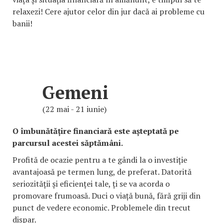
relaxezi! Cere ajutor celor din jur dacă ai probleme cu
banii!
Gemeni
(22 mai - 21 iunie)
O îmbunătățire financiară este așteptată pe
parcursul acestei săptămâni.
Profită de ocazie pentru a te gândi la o investiție
avantajoasă pe termen lung, de preferat. Datorită
seriozității și eficienței tale, ți se va acorda o
promovare frumoasă. Duci o viață bună, fără griji din
punct de vedere economic. Problemele din trecut
dispar.