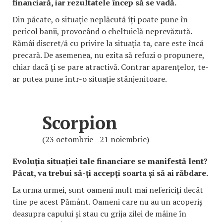
financiară, iar rezultatele încep să se vadă.
Din păcate, o situație neplăcută îți poate pune în
pericol banii, provocând o cheltuielă neprevăzută.
Rămâi discret/ă cu privire la situația ta, care este încă
precară. De asemenea, nu ezita să refuzi o propunere,
chiar dacă ți se pare atractivă. Contrar aparențelor, te-
ar putea pune într-o situație stânjenitoare.
Scorpion
(23 octombrie - 21 noiembrie)
Evoluția situației tale financiare se manifestă lent?
Păcat, va trebui să-ți accepți soarta și să ai răbdare.
La urma urmei, sunt oameni mult mai nefericiți decât
tine pe acest Pământ. Oameni care nu au un acoperiș
deasupra capului și stau cu grija zilei de mâine în