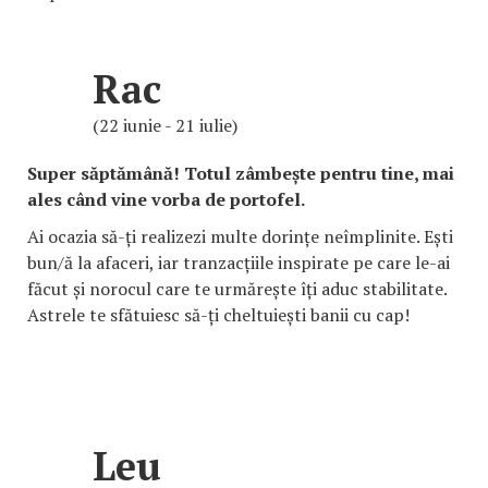
Rac
(22 iunie - 21 iulie)
Super săptămână! Totul zâmbește pentru tine, mai
ales când vine vorba de portofel.
Ai ocazia să-ți realizezi multe dorințe neîmplinite. Ești
bun/ă la afaceri, iar tranzacțiile inspirate pe care le-ai
făcut și norocul care te urmărește îți aduc stabilitate.
Astrele te sfătuiesc să-ți cheltuiești banii cu cap!
Leu