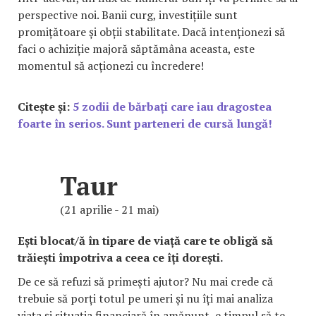
perspective noi. Banii curg, investițiile sunt
promițătoare și obții stabilitate. Dacă intenționezi să
faci o achiziție majoră săptămâna aceasta, este
momentul să acționezi cu încredere!
Citește și:
5 zodii de bărbați care iau dragostea
foarte în serios. Sunt parteneri de cursă lungă!
Taur
(21 aprilie - 21 mai)
Ești blocat/ă în tipare de viață care te obligă să
trăiești împotriva a ceea ce îți dorești.
De ce să refuzi să primești ajutor? Nu mai crede că
trebuie să porți totul pe umeri și nu îți mai analiza
viața și situația financiară în amănunt, e timpul să te