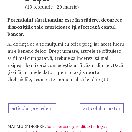
(19 februarie - 20 martie)
Potențialul tău financiar este în scădere, deoarece
dispozițiile tale capricioase îți afectează contul
bancar.
Ai dorința de a te mulțumi cu orice preț, iar acest lucru
nu e benefic deloc! Drept urmare, astrele te sfătuiesc
să fii mai cumpătat/ă, trebuie să încetezi să mai
risipești banii ca și cum aceștia ar fi căzut din cer. Dacă
ți-ai făcut unele datorii pentru a-ți suporta
cheltuielile, acum este momentul să le plătești!
articolul precedent
articolul urmator
MAI MULT DESPRE:
bani
,
horoscop
,
zodii
,
astrologie
,