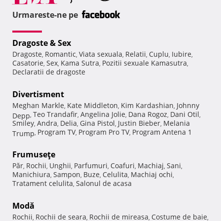
Urmareste-ne pe
Dragoste & Sex
Dragoste
Romantic
Viata sexuala
Relatii
Cuplu
Iubire
,
,
,
,
,
,
Casatorie
Sex
Kama Sutra
Pozitii sexuale Kamasutra
,
,
,
,
Declaratii de dragoste
Divertisment
Meghan Markle
Kate Middleton
Kim Kardashian
Johnny
,
,
,
Teo Trandafir
Angelina Jolie
Dana Rogoz
Dani Otil
Depp
,
,
,
,
,
Smiley
Andra
Delia
Gina Pistol
Justin Bieber
Melania
,
,
,
,
,
Program TV
Program Pro TV
Program Antena 1
Trump
,
,
,
Frumuseţe
Păr
Rochii
Unghii
Parfumuri
Coafuri
Machiaj
Sani
,
,
,
,
,
,
,
Manichiura
Sampon
Buze
Celulita
Machiaj ochi
,
,
,
,
,
Tratament celulita
Salonul de acasa
,
Modă
Rochii
Rochii de seara
Rochii de mireasa
Costume de baie
,
,
,
,