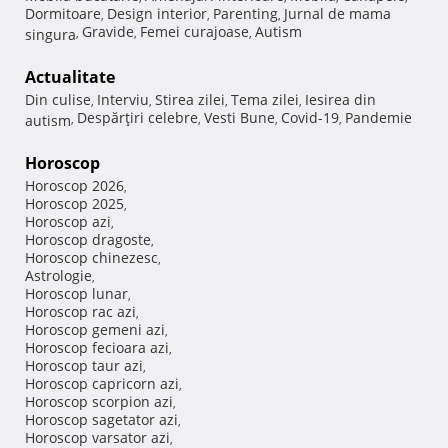
Dormitoare
Design interior
Parenting
Jurnal de mama
,
,
,
Gravide
Femei curajoase
Autism
singura
,
,
,
Actualitate
Din culise
Interviu
Stirea zilei
Tema zilei
Iesirea din
,
,
,
,
Despărţiri celebre
Vesti Bune
Covid-19
Pandemie
autism
,
,
,
,
Horoscop
Horoscop 2026
,
Horoscop 2025
,
Horoscop azi
,
Horoscop dragoste
,
Horoscop chinezesc
,
Astrologie
,
Horoscop lunar
,
Horoscop rac azi
,
Horoscop gemeni azi
,
Horoscop fecioara azi
,
Horoscop taur azi
,
Horoscop capricorn azi
,
Horoscop scorpion azi
,
Horoscop sagetator azi
,
Horoscop varsator azi
,