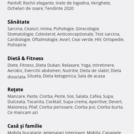
Pantofi
Rochii elegante
Inele de logodna
Verighete
,
,
,
,
Ochelari de soare
Tendinte 2020
,
Sănătate
Sarcina
Ceaiuri
Inima
Psihologie
Ginecologie
,
,
,
,
,
Stomatologie
Colesterol
Anticonceptionale
Test sarcina
,
,
,
,
Cardiologie
Oftalmologie
Avort
Ceai verde
HIV
Ortopedie
,
,
,
,
,
,
Psihiatrie
Dietă & Fitness
Diete
Fitness
Dieta Dukan
Relaxare
Yoga
Intretinere
,
,
,
,
,
,
Aerobic
Exercitii abdomen
Nutritie
Dieta de slabit
Dieta
,
,
,
,
Silueta
Dieta ketogenica
Sala de acasa
disociata
,
,
,
Reţete
Mancare
Paste
Ciorba
Peste
Sos
Salata
Cafea
Supa
,
,
,
,
,
,
,
,
Dulceata
Tocanita
Cocktail
Supa crema
Aperitive
Desert
,
,
,
,
,
,
Maioneza
Pilaf
Ciorba perisoare
Ciorba pui
Ciorba burta
,
,
,
,
,
Ce mancam azi
Casă şi familie
Mobila bucatarie
Amenajari interioare
Mobila
Canapele
,
,
,
,