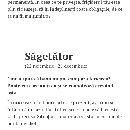
permanență. În ceea ce te privește, frigiderul tău este
plin și reușești să îți îndeplinești toate obligațiile, de ce
să nu fii mulțumit/ă?
Săgetător
(22 noiembrie - 21 decembrie)
Cine a spus că banii nu pot cumpăra fericirea?
Poate cei care nu îi au și se consolează crezând
asta.
În orice caz, când norocul este prezent, așa cum se
întâmplă în cazul tău, tot ceea ce trebuie să faci este
să-l apreciezi. Situația ta materială va stârni extrem de
multă invidie!