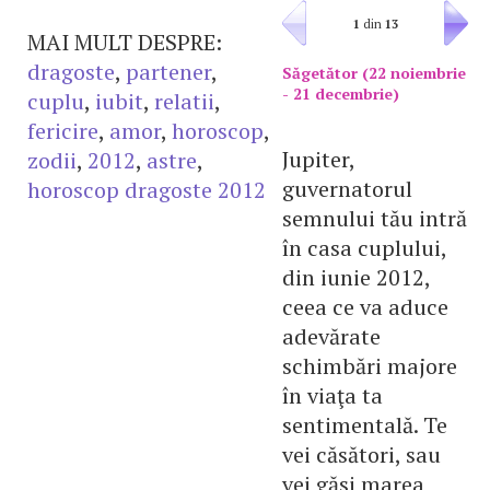
1
din
13
MAI MULT DESPRE:
dragoste
,
partener
,
Săgetător (22 noiembrie
- 21 decembrie)
cuplu
,
iubit
,
relatii
,
fericire
,
amor
,
horoscop
,
Jupiter,
zodii
,
2012
,
astre
,
guvernatorul
horoscop dragoste 2012
semnului tău intră
în casa cuplului,
din iunie 2012,
ceea ce va aduce
adevărate
schimbări majore
în viaţa ta
sentimentală. Te
vei căsători, sau
vei găsi marea