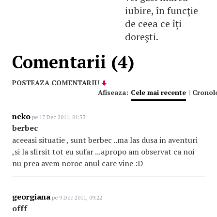
iubire, în funcţie
de ceea ce îţi
doreşti.
Comentarii (4)
POSTEAZA COMENTARIU
Afiseaza:
Cele mai recente
|
Cronol
neko
pe 17 Dec 2011, 01:53
berbec
aceeasi situatie , sunt berbec ..ma las dusa in aventuri
,si la sfirsit tot eu sufar ...apropo am observat ca noi
nu prea avem noroc anul care vine :D
georgiana
pe 9 Dec 2011, 09:22
offf