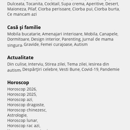
Dulceata
Tocanita
Cocktail
Supa crema
Aperitive
Desert
,
,
,
,
,
,
Maioneza
Pilaf
Ciorba perisoare
Ciorba pui
Ciorba burta
,
,
,
,
,
Ce mancam azi
Casă şi familie
Mobila bucatarie
Amenajari interioare
Mobila
Canapele
,
,
,
,
Dormitoare
Design interior
Parenting
Jurnal de mama
,
,
,
Gravide
Femei curajoase
Autism
singura
,
,
,
Actualitate
Din culise
Interviu
Stirea zilei
Tema zilei
Iesirea din
,
,
,
,
Despărţiri celebre
Vesti Bune
Covid-19
Pandemie
autism
,
,
,
,
Horoscop
Horoscop 2026
,
Horoscop 2025
,
Horoscop azi
,
Horoscop dragoste
,
Horoscop chinezesc
,
Astrologie
,
Horoscop lunar
,
Horoscop rac azi
,