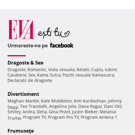
Urmareste-ne pe
Dragoste & Sex
Dragoste
Romantic
Viata sexuala
Relatii
Cuplu
Iubire
,
,
,
,
,
,
Casatorie
Sex
Kama Sutra
Pozitii sexuale Kamasutra
,
,
,
,
Declaratii de dragoste
Divertisment
Meghan Markle
Kate Middleton
Kim Kardashian
Johnny
,
,
,
Teo Trandafir
Angelina Jolie
Dana Rogoz
Dani Otil
Depp
,
,
,
,
,
Smiley
Andra
Delia
Gina Pistol
Justin Bieber
Melania
,
,
,
,
,
Program TV
Program Pro TV
Program Antena 1
Trump
,
,
,
Frumuseţe