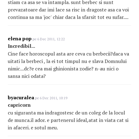
stiam ca asa se va intampla. sunt berbec si sunt
prevazatoare dar imi lace sa risc in dragoste asa ca voi
continua sa ma 'joc' chiar daca la sfarsit tot eu sufar....
elena pop
pe 6 Dec 2011, 12:22
Incredibil...
Cine face horoscopul asta are ceva cu berbecii?daca va
uitati la berbeci , la ei tot timpul nu e slava Domnului
nimic...dc?e cea mai ghinionista zodie? n-au nici o
sansa nici odata?
byacuralea
pe 6 Dec 2011, 10:19
capricorn
cu siguranta ma indragostesc de un coleg de la locul
de munca.il ador. e partenerul ideal,atat in viata cat si
in afaceri. e sotul meu.