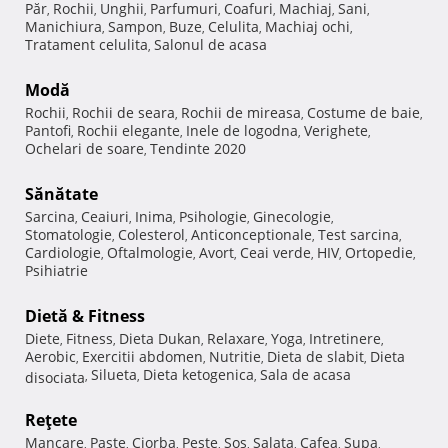
Păr
Rochii
Unghii
Parfumuri
Coafuri
Machiaj
Sani
,
,
,
,
,
,
,
Manichiura
Sampon
Buze
Celulita
Machiaj ochi
,
,
,
,
,
Tratament celulita
Salonul de acasa
,
Modă
Rochii
Rochii de seara
Rochii de mireasa
Costume de baie
,
,
,
,
Pantofi
Rochii elegante
Inele de logodna
Verighete
,
,
,
,
Ochelari de soare
Tendinte 2020
,
Sănătate
Sarcina
Ceaiuri
Inima
Psihologie
Ginecologie
,
,
,
,
,
Stomatologie
Colesterol
Anticonceptionale
Test sarcina
,
,
,
,
Cardiologie
Oftalmologie
Avort
Ceai verde
HIV
Ortopedie
,
,
,
,
,
,
Psihiatrie
Dietă & Fitness
Diete
Fitness
Dieta Dukan
Relaxare
Yoga
Intretinere
,
,
,
,
,
,
Aerobic
Exercitii abdomen
Nutritie
Dieta de slabit
Dieta
,
,
,
,
Silueta
Dieta ketogenica
Sala de acasa
disociata
,
,
,
Reţete
Mancare
Paste
Ciorba
Peste
Sos
Salata
Cafea
Supa
,
,
,
,
,
,
,
,