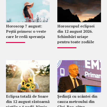
Horoscop 7 august:
Horoscopul eclipsei
Peștii primesc o veste
din 12 august 2026.
care le redă speranța
Schimbări uriașe
pentru toate zodiile
Eclipsa totală de Soare
Ședință cu scântei din
din 12 august răstoarnă
cauza metroului din
viețile a 4 zodii. Nimic
Cluj. Boc, către