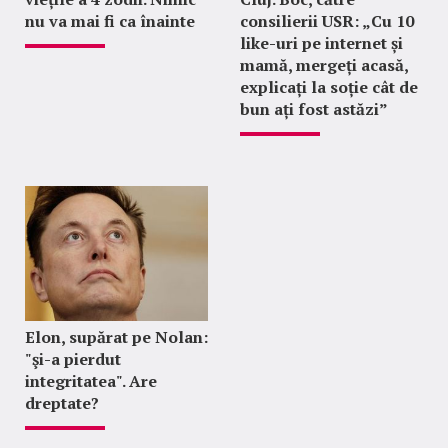
nu va mai fi ca înainte
consilierii USR: „Cu 10
like-uri pe internet și
mamă, mergeți acasă,
explicați la soție cât de
bun ați fost astăzi”
Elon, supărat pe Nolan:
"şi-a pierdut
integritatea". Are
dreptate?