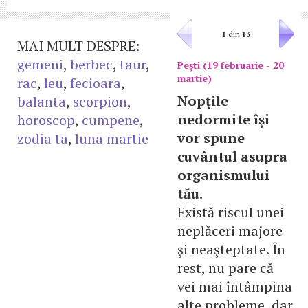
1
din
13
MAI MULT DESPRE:
gemeni
,
berbec
,
taur
,
Peşti (19 februarie - 20
martie)
rac
,
leu
,
fecioara
,
Nopţile
balanta
,
scorpion
,
nedormite îşi
horoscop
,
cumpene
,
vor spune
zodia ta
,
luna martie
cuvântul asupra
organismului
tău.
Există riscul unei
neplăceri majore
şi neaşteptate. În
rest, nu pare că
vei mai întâmpina
alte probleme, dar