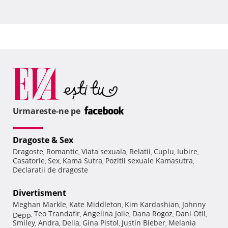
Urmareste-ne pe
Dragoste & Sex
Dragoste
Romantic
Viata sexuala
Relatii
Cuplu
Iubire
,
,
,
,
,
,
Casatorie
Sex
Kama Sutra
Pozitii sexuale Kamasutra
,
,
,
,
Declaratii de dragoste
Divertisment
Meghan Markle
Kate Middleton
Kim Kardashian
Johnny
,
,
,
Teo Trandafir
Angelina Jolie
Dana Rogoz
Dani Otil
Depp
,
,
,
,
,
Smiley
Andra
Delia
Gina Pistol
Justin Bieber
Melania
,
,
,
,
,