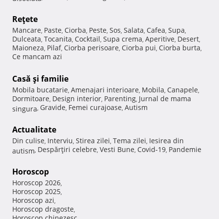
Reţete
Mancare
Paste
Ciorba
Peste
Sos
Salata
Cafea
Supa
,
,
,
,
,
,
,
,
Dulceata
Tocanita
Cocktail
Supa crema
Aperitive
Desert
,
,
,
,
,
,
Maioneza
Pilaf
Ciorba perisoare
Ciorba pui
Ciorba burta
,
,
,
,
,
Ce mancam azi
Casă şi familie
Mobila bucatarie
Amenajari interioare
Mobila
Canapele
,
,
,
,
Dormitoare
Design interior
Parenting
Jurnal de mama
,
,
,
Gravide
Femei curajoase
Autism
singura
,
,
,
Actualitate
Din culise
Interviu
Stirea zilei
Tema zilei
Iesirea din
,
,
,
,
Despărţiri celebre
Vesti Bune
Covid-19
Pandemie
autism
,
,
,
,
Horoscop
Horoscop 2026
,
Horoscop 2025
,
Horoscop azi
,
Horoscop dragoste
,
Horoscop chinezesc
,