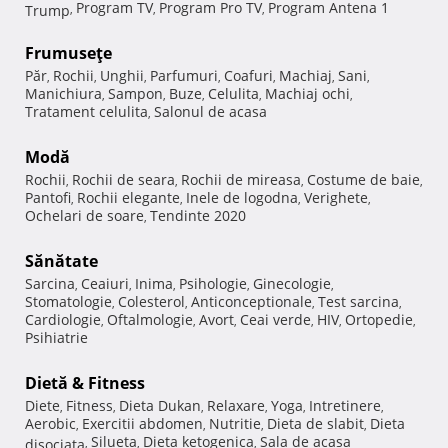
Program TV
Program Pro TV
Program Antena 1
Trump
,
,
,
Frumuseţe
Păr
Rochii
Unghii
Parfumuri
Coafuri
Machiaj
Sani
,
,
,
,
,
,
,
Manichiura
Sampon
Buze
Celulita
Machiaj ochi
,
,
,
,
,
Tratament celulita
Salonul de acasa
,
Modă
Rochii
Rochii de seara
Rochii de mireasa
Costume de baie
,
,
,
,
Pantofi
Rochii elegante
Inele de logodna
Verighete
,
,
,
,
Ochelari de soare
Tendinte 2020
,
Sănătate
Sarcina
Ceaiuri
Inima
Psihologie
Ginecologie
,
,
,
,
,
Stomatologie
Colesterol
Anticonceptionale
Test sarcina
,
,
,
,
Cardiologie
Oftalmologie
Avort
Ceai verde
HIV
Ortopedie
,
,
,
,
,
,
Psihiatrie
Dietă & Fitness
Diete
Fitness
Dieta Dukan
Relaxare
Yoga
Intretinere
,
,
,
,
,
,
Aerobic
Exercitii abdomen
Nutritie
Dieta de slabit
Dieta
,
,
,
,
Silueta
Dieta ketogenica
Sala de acasa
disociata
,
,
,