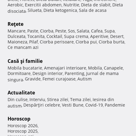
Aerobic
Exercitii abdomen
Nutritie
Dieta de slabit
Dieta
,
,
,
,
Silueta
Dieta ketogenica
Sala de acasa
disociata
,
,
,
Reţete
Mancare
Paste
Ciorba
Peste
Sos
Salata
Cafea
Supa
,
,
,
,
,
,
,
,
Dulceata
Tocanita
Cocktail
Supa crema
Aperitive
Desert
,
,
,
,
,
,
Maioneza
Pilaf
Ciorba perisoare
Ciorba pui
Ciorba burta
,
,
,
,
,
Ce mancam azi
Casă şi familie
Mobila bucatarie
Amenajari interioare
Mobila
Canapele
,
,
,
,
Dormitoare
Design interior
Parenting
Jurnal de mama
,
,
,
Gravide
Femei curajoase
Autism
singura
,
,
,
Actualitate
Din culise
Interviu
Stirea zilei
Tema zilei
Iesirea din
,
,
,
,
Despărţiri celebre
Vesti Bune
Covid-19
Pandemie
autism
,
,
,
,
Horoscop
Horoscop 2026
,
Horoscop 2025
,