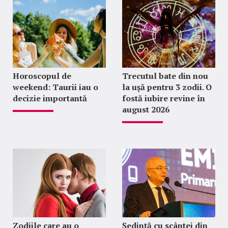
Horoscopul de
Trecutul bate din nou
weekend: Taurii iau o
la ușă pentru 3 zodii. O
decizie importantă
fostă iubire revine în
august 2026
Zodiile care au o
Ședință cu scântei din