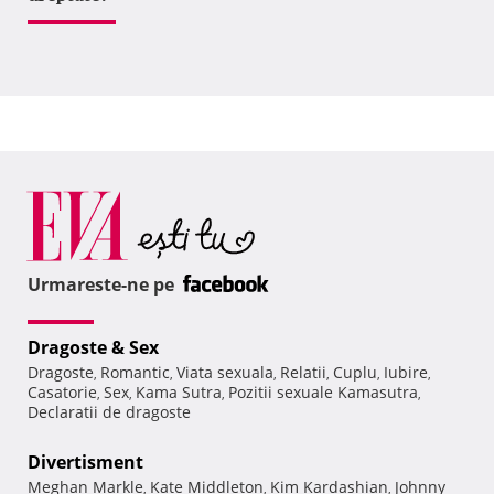
Urmareste-ne pe
Dragoste & Sex
Dragoste
Romantic
Viata sexuala
Relatii
Cuplu
Iubire
,
,
,
,
,
,
Casatorie
Sex
Kama Sutra
Pozitii sexuale Kamasutra
,
,
,
,
Declaratii de dragoste
Divertisment
Meghan Markle
Kate Middleton
Kim Kardashian
Johnny
,
,
,