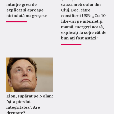
intuiție greu de
cauza metroului din
explicat și aproape
Cluj. Boc, către
niciodată nu greșesc
consilierii USR: „Cu 10
like-uri pe internet și
mamă, mergeți acasă,
explicați la soție cât de
bun ați fost astăzi”
Elon, supărat pe Nolan:
"şi-a pierdut
integritatea". Are
dreptate?