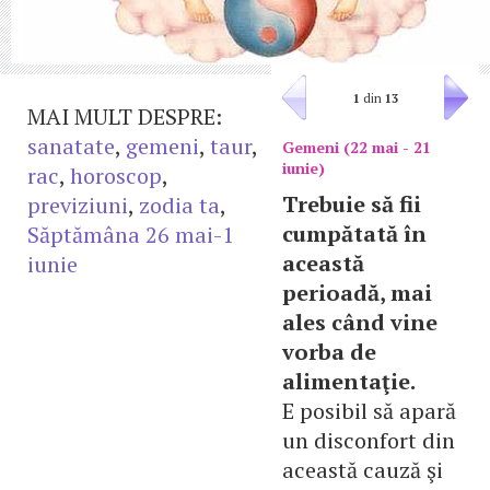
1
din
13
MAI MULT DESPRE:
sanatate
,
gemeni
,
taur
,
Gemeni (22 mai - 21
iunie)
rac
,
horoscop
,
Trebuie să fii
previziuni
,
zodia ta
,
cumpătată în
Săptămâna 26 mai-1
această
iunie
perioadă, mai
ales când vine
vorba de
alimentaţie.
E posibil să apară
un disconfort din
această cauză şi