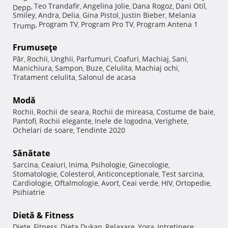
Teo Trandafir
Angelina Jolie
Dana Rogoz
Dani Otil
Depp
,
,
,
,
,
Smiley
Andra
Delia
Gina Pistol
Justin Bieber
Melania
,
,
,
,
,
Program TV
Program Pro TV
Program Antena 1
Trump
,
,
,
Frumuseţe
Păr
Rochii
Unghii
Parfumuri
Coafuri
Machiaj
Sani
,
,
,
,
,
,
,
Manichiura
Sampon
Buze
Celulita
Machiaj ochi
,
,
,
,
,
Tratament celulita
Salonul de acasa
,
Modă
Rochii
Rochii de seara
Rochii de mireasa
Costume de baie
,
,
,
,
Pantofi
Rochii elegante
Inele de logodna
Verighete
,
,
,
,
Ochelari de soare
Tendinte 2020
,
Sănătate
Sarcina
Ceaiuri
Inima
Psihologie
Ginecologie
,
,
,
,
,
Stomatologie
Colesterol
Anticonceptionale
Test sarcina
,
,
,
,
Cardiologie
Oftalmologie
Avort
Ceai verde
HIV
Ortopedie
,
,
,
,
,
,
Psihiatrie
Dietă & Fitness
Diete
Fitness
Dieta Dukan
Relaxare
Yoga
Intretinere
,
,
,
,
,
,