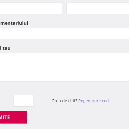
omentariului
l tau
Greu de citit?
Regenerare cod
MITE