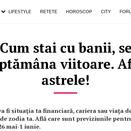
rebui să mergi
și 60 de ani. De ce te trezești mai des
pe măsură ce înaintezi în vârstă
LIFESTYLE
RETETE
HOROSCOP
CITY
FOR
Cum stai cu banii, se
ăptămâna viitoare. Af
astrele!
va fi situaţia ta financiară, cariera sau viaţa d
 de zodia ta. Află care sunt previziunile pentr
6 mai-1 iunie.