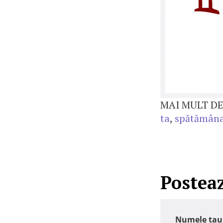
MAI MULT DE
ta
,
spătămâna
Postea
Numele tau