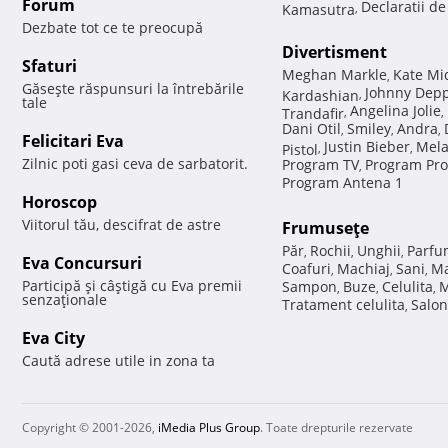
Forum
Declaratii d
Kamasutra
,
Dezbate tot ce te preocupă
Divertisment
Sfaturi
Meghan Markle
Kate Mi
,
Găseşte răspunsuri la întrebările
Johnny Dep
Kardashian
,
tale
Angelina Jolie
Trandafir
,
,
Dani Otil
Smiley
Andra
,
,
,
Felicitari Eva
Justin Bieber
Mela
Pistol
,
,
Zilnic poti gasi ceva de sarbatorit.
Program TV
Program Pro
,
Program Antena 1
Horoscop
Viitorul tău, descifrat de astre
Frumuseţe
Păr
Rochii
Unghii
Parfu
,
,
,
Eva Concursuri
Coafuri
Machiaj
Sani
Ma
,
,
,
Participă şi câştigă cu Eva premii
Sampon
Buze
Celulita
M
,
,
,
senzaţionale
Tratament celulita
Salon
,
Eva City
Caută adrese utile in zona ta
Copyright © 2001-2026,
iMedia Plus Group
. Toate drepturile rezervate