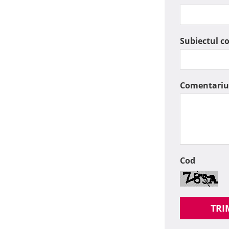
Subiectul c
Comentariu
Cod
TRI