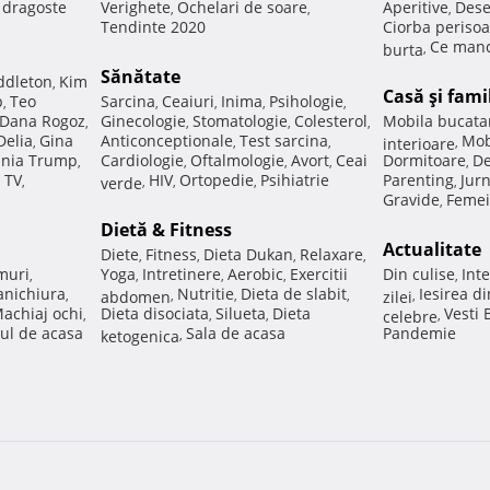
e dragoste
Verighete
Ochelari de soare
Aperitive
Dese
,
,
,
Tendinte 2020
Ciorba perisoa
Ce manc
burta
,
Sănătate
ddleton
Kim
,
Casă şi fami
p
Teo
Sarcina
Ceaiuri
Inima
Psihologie
,
,
,
,
,
Dana Rogoz
Ginecologie
Stomatologie
Colesterol
Mobila bucata
,
,
,
,
Delia
Gina
Anticonceptionale
Test sarcina
Mob
,
,
,
interioare
,
nia Trump
Cardiologie
Oftalmologie
Avort
Ceai
Dormitoare
De
,
,
,
,
,
 TV
HIV
Ortopedie
Psihiatrie
Parenting
Jur
,
verde
,
,
,
,
Gravide
Femei
,
Dietă & Fitness
Actualitate
Diete
Fitness
Dieta Dukan
Relaxare
,
,
,
,
muri
Yoga
Intretinere
Aerobic
Exercitii
Din culise
Inte
,
,
,
,
,
nichiura
Nutritie
Dieta de slabit
Iesirea d
,
abdomen
,
,
,
zilei
,
achiaj ochi
Dieta disociata
Silueta
Dieta
Vesti
,
,
,
celebre
,
ul de acasa
Sala de acasa
Pandemie
ketogenica
,