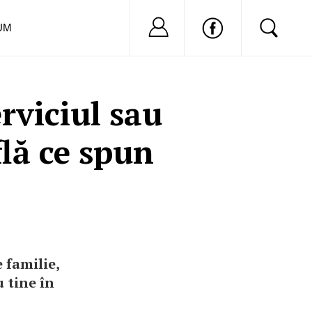
Nu ai cont?
Inregistreaza-
UM
rviciul sau
lă ce spun
e familie,
u tine în