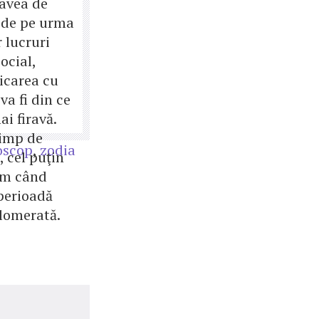
 avea de
t de pe urma
 lucruri
ocial,
carea cu
 va fi din ce
ai firavă.
timp de
oscop
,
zodia
, cel puţin
um când
 perioadă
lomerată.