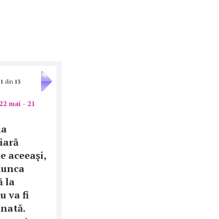
1
din
13
22 mai - 21
ia
iară
 aceeaşi,
munca
 la
u va fi
nată.