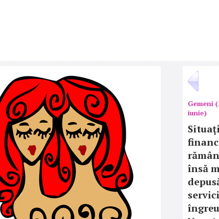
Gemeni (
iunie)
Situaţ
financ
rămâne
însă 
depusă
servici
îngreu