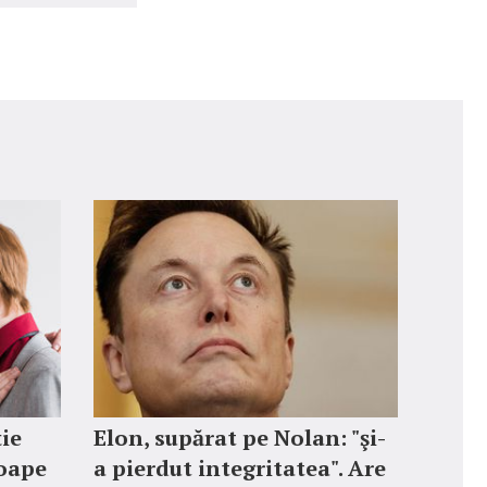
ție
Elon, supărat pe Nolan: "şi-
roape
a pierdut integritatea". Are