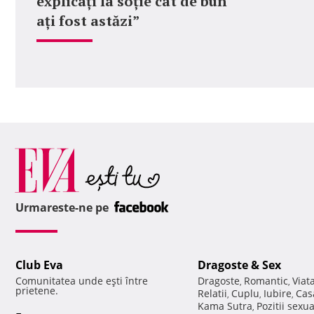
explicați la soție cât de bun
ați fost astăzi”
Urmareste-ne pe
Club Eva
Dragoste & Sex
Comunitatea unde eşti între
Dragoste
Romantic
Viat
,
,
prietene.
Relatii
Cuplu
Iubire
Cas
,
,
,
Kama Sutra
Pozitii sexu
,