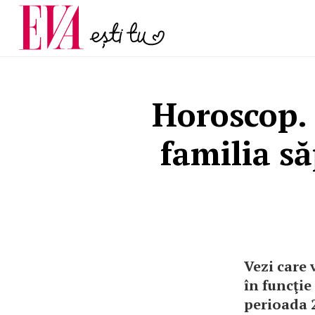
menopauză și când ar t
Carieră
la medic
Actualitate
Horoscop. 
familia s
Vezi care 
în funcţie
perioada 2