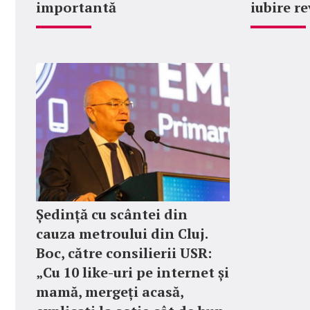
importantă
iubire r
Ședință cu scântei din
cauza metroului din Cluj.
Boc, către consilierii USR:
„Cu 10 like-uri pe internet și
mamă, mergeți acasă,