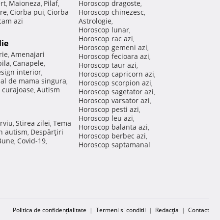
rt
Maioneza
Pilaf
Horoscop dragoste
,
,
,
,
re
Ciorba pui
Ciorba
Horoscop chinezesc
,
,
,
am azi
Astrologie
,
Horoscop lunar
,
Horoscop rac azi
,
lie
Horoscop gemeni azi
,
rie
Amenajari
,
Horoscop fecioara azi
,
ila
Canapele
,
,
Horoscop taur azi
,
sign interior
,
Horoscop capricorn azi
,
nal de mama singura
,
Horoscop scorpion azi
,
 curajoase
Autism
,
Horoscop sagetator azi
,
Horoscop varsator azi
,
Horoscop pesti azi
,
Horoscop leu azi
,
rviu
Stirea zilei
Tema
,
,
Horoscop balanta azi
,
in autism
Despărţiri
,
Horoscop berbec azi
,
 Bune
Covid-19
,
,
Horoscop saptamanal
Politica de confidențialitate
|
Termeni si conditii
|
Redacţia
|
Contact