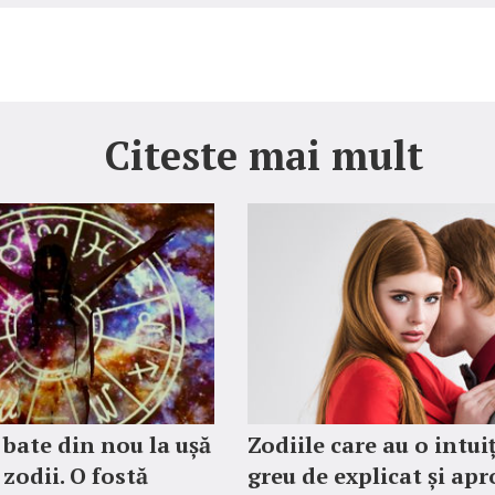
Citeste mai mult
 bate din nou la ușă
Zodiile care au o intui
 zodii. O fostă
greu de explicat și ap