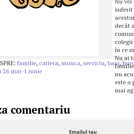
Nu vei
suferi
acestor
decât s
comuni
colegii
în ce m
Nu ai 
SPRE:
familie
,
cariera
,
munca
,
serviciu
,
bani
,
hor
familie
 26 mai-1 iunie
nu ac
este o
mai ag
za comentariu
Emailul tau