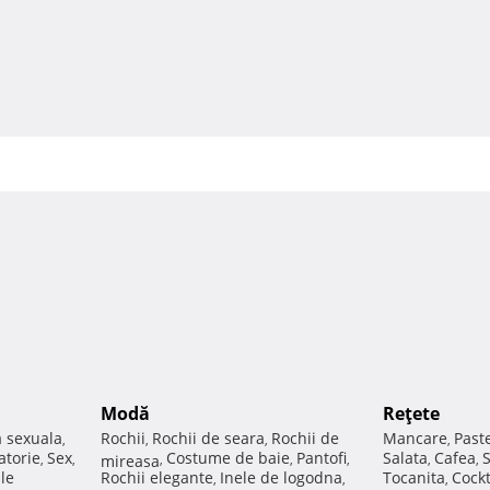
Modă
Reţete
a sexuala
Rochii
Rochii de seara
Rochii de
Mancare
Past
,
,
,
,
atorie
Sex
Costume de baie
Pantofi
Salata
Cafea
,
,
mireasa
,
,
,
,
,
ale
Rochii elegante
Inele de logodna
Tocanita
Cockt
,
,
,