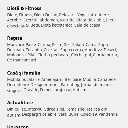
Dietă & Fitness
Diete
Fitness
Dieta Dukan
Relaxare
Yoga
Intretinere
,
,
,
,
,
,
Aerobic
Exercitii abdomen
Nutritie
Dieta de slabit
Dieta
,
,
,
,
Silueta
Dieta ketogenica
Sala de acasa
disociata
,
,
,
Reţete
Mancare
Paste
Ciorba
Peste
Sos
Salata
Cafea
Supa
,
,
,
,
,
,
,
,
Dulceata
Tocanita
Cocktail
Supa crema
Aperitive
Desert
,
,
,
,
,
,
Maioneza
Pilaf
Ciorba perisoare
Ciorba pui
Ciorba burta
,
,
,
,
,
Ce mancam azi
Casă şi familie
Mobila bucatarie
Amenajari interioare
Mobila
Canapele
,
,
,
,
Dormitoare
Design interior
Parenting
Jurnal de mama
,
,
,
Gravide
Femei curajoase
Autism
singura
,
,
,
Actualitate
Din culise
Interviu
Stirea zilei
Tema zilei
Iesirea din
,
,
,
,
Despărţiri celebre
Vesti Bune
Covid-19
Pandemie
autism
,
,
,
,
Horoscop