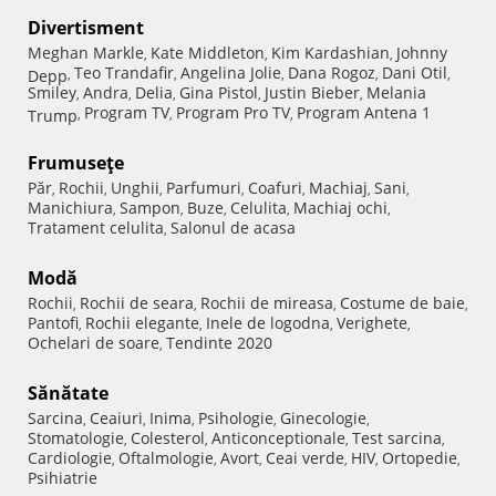
Divertisment
Meghan Markle
Kate Middleton
Kim Kardashian
Johnny
,
,
,
Teo Trandafir
Angelina Jolie
Dana Rogoz
Dani Otil
Depp
,
,
,
,
,
Smiley
Andra
Delia
Gina Pistol
Justin Bieber
Melania
,
,
,
,
,
Program TV
Program Pro TV
Program Antena 1
Trump
,
,
,
Frumuseţe
Păr
Rochii
Unghii
Parfumuri
Coafuri
Machiaj
Sani
,
,
,
,
,
,
,
Manichiura
Sampon
Buze
Celulita
Machiaj ochi
,
,
,
,
,
Tratament celulita
Salonul de acasa
,
Modă
Rochii
Rochii de seara
Rochii de mireasa
Costume de baie
,
,
,
,
Pantofi
Rochii elegante
Inele de logodna
Verighete
,
,
,
,
Ochelari de soare
Tendinte 2020
,
Sănătate
Sarcina
Ceaiuri
Inima
Psihologie
Ginecologie
,
,
,
,
,
Stomatologie
Colesterol
Anticonceptionale
Test sarcina
,
,
,
,
Cardiologie
Oftalmologie
Avort
Ceai verde
HIV
Ortopedie
,
,
,
,
,
,
Psihiatrie