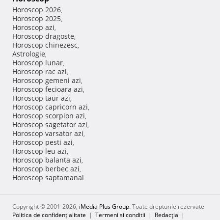
Horoscop 2026
,
Horoscop 2025
,
Horoscop azi
,
Horoscop dragoste
,
Horoscop chinezesc
,
Astrologie
,
Horoscop lunar
,
Horoscop rac azi
,
Horoscop gemeni azi
,
Horoscop fecioara azi
,
Horoscop taur azi
,
Horoscop capricorn azi
,
Horoscop scorpion azi
,
Horoscop sagetator azi
,
Horoscop varsator azi
,
Horoscop pesti azi
,
Horoscop leu azi
,
Horoscop balanta azi
,
Horoscop berbec azi
,
Horoscop saptamanal
Copyright © 2001-2026,
iMedia Plus Group
. Toate drepturile rezervate
Politica de confidențialitate
|
Termeni si conditii
|
Redacţia
|