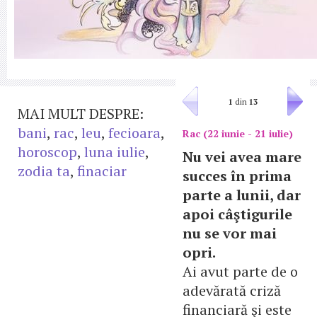
1
din
13
MAI MULT DESPRE:
bani
,
rac
,
leu
,
fecioara
,
Rac (22 iunie - 21 iulie)
horoscop
,
luna iulie
,
Nu vei avea mare
zodia ta
,
finaciar
succes în prima
parte a lunii, dar
apoi câştigurile
nu se vor mai
opri.
Ai avut parte de o
adevărată criză
financiară şi este