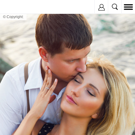
Inregistreaza
© Copyright: