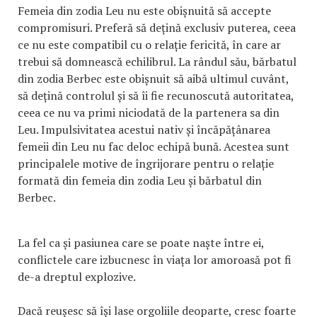
Femeia din zodia Leu nu este obișnuită să accepte
compromisuri. Preferă să dețină exclusiv puterea, ceea
ce nu este compatibil cu o relație fericită, în care ar
trebui să domnească echilibrul. La rândul său, bărbatul
din zodia Berbec este obișnuit să aibă ultimul cuvânt,
să dețină controlul și să îi fie recunoscută autoritatea,
ceea ce nu va primi niciodată de la partenera sa din
Leu. Impulsivitatea acestui nativ și încăpățânarea
femeii din Leu nu fac deloc echipă bună. Acestea sunt
principalele motive de îngrijorare pentru o relație
formată din femeia din zodia Leu și bărbatul din
Berbec.
La fel ca și pasiunea care se poate naște între ei,
conflictele care izbucnesc în viața lor amoroasă pot fi
de-a dreptul explozive.
Dacă reușesc să își lase orgoliile deoparte, cresc foarte