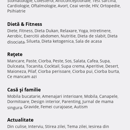
Stomatologie
Colesterol
Anticonceptionale
Test sarcina
,
,
,
,
Cardiologie
Oftalmologie
Avort
Ceai verde
HIV
Ortopedie
,
,
,
,
,
,
Psihiatrie
Dietă & Fitness
Diete
Fitness
Dieta Dukan
Relaxare
Yoga
Intretinere
,
,
,
,
,
,
Aerobic
Exercitii abdomen
Nutritie
Dieta de slabit
Dieta
,
,
,
,
Silueta
Dieta ketogenica
Sala de acasa
disociata
,
,
,
Reţete
Mancare
Paste
Ciorba
Peste
Sos
Salata
Cafea
Supa
,
,
,
,
,
,
,
,
Dulceata
Tocanita
Cocktail
Supa crema
Aperitive
Desert
,
,
,
,
,
,
Maioneza
Pilaf
Ciorba perisoare
Ciorba pui
Ciorba burta
,
,
,
,
,
Ce mancam azi
Casă şi familie
Mobila bucatarie
Amenajari interioare
Mobila
Canapele
,
,
,
,
Dormitoare
Design interior
Parenting
Jurnal de mama
,
,
,
Gravide
Femei curajoase
Autism
singura
,
,
,
Actualitate
Din culise
Interviu
Stirea zilei
Tema zilei
Iesirea din
,
,
,
,