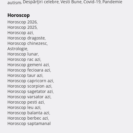
Despărţiri celebre
Vesti Bune
Covid-19
Pandemie
autism
,
,
,
,
Horoscop
Horoscop 2026
,
Horoscop 2025
,
Horoscop azi
,
Horoscop dragoste
,
Horoscop chinezesc
,
Astrologie
,
Horoscop lunar
,
Horoscop rac azi
,
Horoscop gemeni azi
,
Horoscop fecioara azi
,
Horoscop taur azi
,
Horoscop capricorn azi
,
Horoscop scorpion azi
,
Horoscop sagetator azi
,
Horoscop varsator azi
,
Horoscop pesti azi
,
Horoscop leu azi
,
Horoscop balanta azi
,
Horoscop berbec azi
,
Horoscop saptamanal