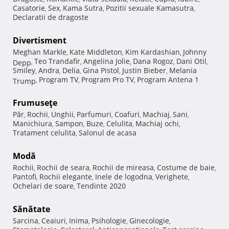
Casatorie
Sex
Kama Sutra
Pozitii sexuale Kamasutra
,
,
,
,
Declaratii de dragoste
Divertisment
Meghan Markle
Kate Middleton
Kim Kardashian
Johnny
,
,
,
Teo Trandafir
Angelina Jolie
Dana Rogoz
Dani Otil
Depp
,
,
,
,
,
Smiley
Andra
Delia
Gina Pistol
Justin Bieber
Melania
,
,
,
,
,
Program TV
Program Pro TV
Program Antena 1
Trump
,
,
,
Frumuseţe
Păr
Rochii
Unghii
Parfumuri
Coafuri
Machiaj
Sani
,
,
,
,
,
,
,
Manichiura
Sampon
Buze
Celulita
Machiaj ochi
,
,
,
,
,
Tratament celulita
Salonul de acasa
,
Modă
Rochii
Rochii de seara
Rochii de mireasa
Costume de baie
,
,
,
,
Pantofi
Rochii elegante
Inele de logodna
Verighete
,
,
,
,
Ochelari de soare
Tendinte 2020
,
Sănătate
Sarcina
Ceaiuri
Inima
Psihologie
Ginecologie
,
,
,
,
,