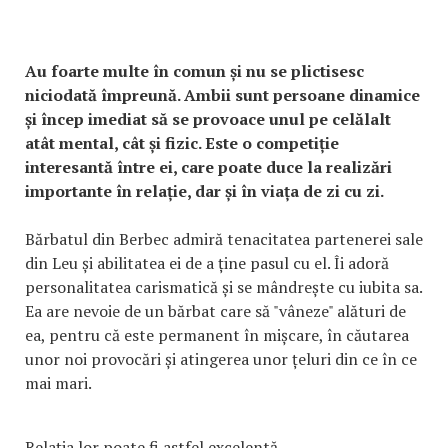
Au foarte multe în comun și nu se plictisesc
niciodată împreună. Ambii sunt persoane dinamice
și încep imediat să se provoace unul pe celălalt
atât mental, cât și fizic. Este o competiție
interesantă între ei, care poate duce la realizări
importante în relație, dar și în viața de zi cu zi.
Bărbatul din Berbec admiră tenacitatea partenerei sale
din Leu și abilitatea ei de a ține pasul cu el. Îi adoră
personalitatea carismatică și se mândrește cu iubita sa.
Ea are nevoie de un bărbat care să "vâneze" alături de
ea, pentru că este permanent în mișcare, în căutarea
unor noi provocări și atingerea unor țeluri din ce în ce
mai mari.
Relația lor poate fi astfel excelentă.