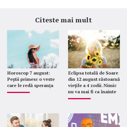
Citeste mai mult
Horoscop 7 august:
Eclipsa totală de Soare
Peștii primesc o veste
din 12 august răstoarnă
care le redă speranța
viețile a 4 zodii. Nimic
nu va mai fi ca înainte