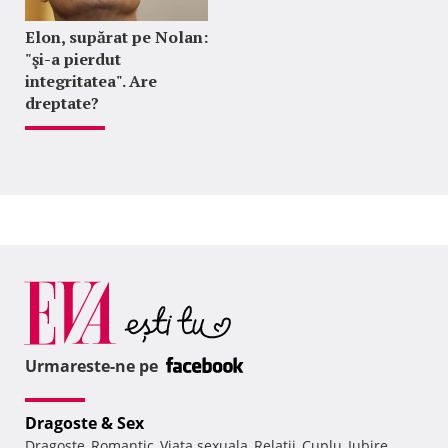
Elon, supărat pe Nolan:
"şi-a pierdut
integritatea". Are
dreptate?
Urmareste-ne pe
Dragoste & Sex
Dragoste
Romantic
Viata sexuala
Relatii
Cuplu
Iubire
,
,
,
,
,
,