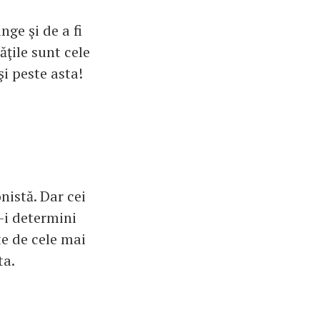
nge şi de a fi
ăţile sunt cele
şi peste asta!
nistă. Dar cei
ă-i determini
ste de cele mai
ta.