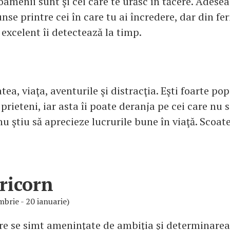
amenii sunt şi cei care te urăsc în tăcere. Adese
se printre cei în care tu ai încredere, dar din fer
 excelent îi detectează la timp.
atea, viaţa, aventurile şi distracţia. Eşti foarte po
prieteni, iar asta îi poate deranja pe cei care nu s
 nu ştiu să aprecieze lucrurile bune în viaţă. Scoat
!
ricorn
brie - 20 ianuarie)
re se simt ameninţate de ambiţia şi determinarea