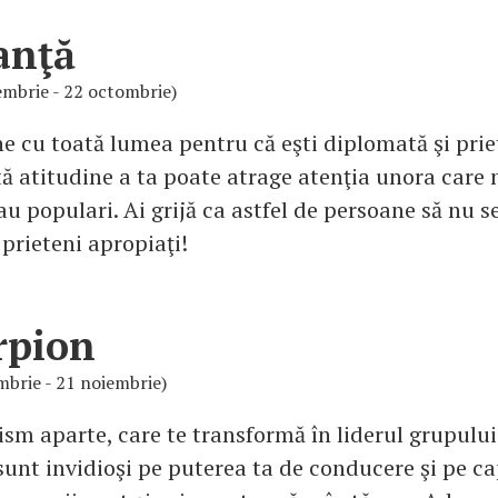
anţă
embrie - 22 octombrie)
ine cu toată lumea pentru că eşti diplomată şi pri
ă atitudine a ta poate atrage atenţia unora care n
au populari. Ai grijă ca astfel de persoane să nu s
prieteni apropiaţi!
rpion
mbrie - 21 noiembrie)
sm aparte, care te transformă în liderul grupului
 sunt invidioşi pe puterea ta de conducere şi pe c