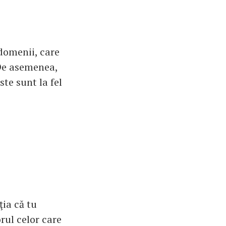
 domenii, care
 De asemenea,
te sunt la fel
ţia că tu
rul celor care