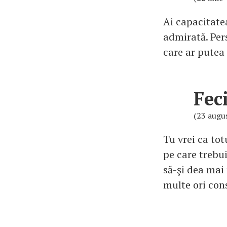
Ai capacitatea
admirată. Pers
care ar putea 
Fec
(23 augu
Tu vrei ca tot
pe care trebui
să-şi dea mai 
multe ori cons