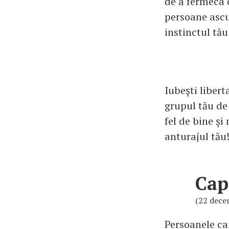
de a fermeca o
persoane ascun
instinctul tău
Iubeşti libert
grupul tău de 
fel de bine şi
anturajul tău
Cap
(22 decem
Persoanele ca