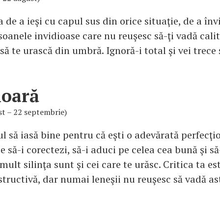
 de a ieşi cu capul sus din orice situaţie, de a învi
oanele invidioase care nu reuşesc să-ţi vadă calit
să te urască din umbră. Ignoră-i total şi vei trece 
ioară
st – 22 septembrie)
ul să iasă bine pentru că eşti o adevărată perfecţio
e să-i corectezi, să-i aduci pe celea cea bună şi s
mult silinţa sunt şi cei care te urăsc. Critica ta e
tructivă, dar numai leneşii nu reuşesc să vadă as