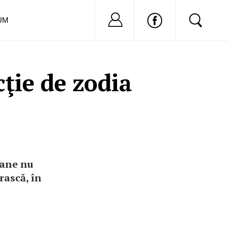
Nu ai cont?
Inregistreaza-
UM
cţie de zodia
oane nu
rască, în