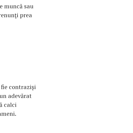
 de muncă sau
renunţi prea
fie contrazişi
 un adevărat
ă calci
oameni.