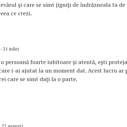
vărul şi care se simt jigniţi de îndrăzneala ta de
ceea ce crezi.
- 21 iulie)
 o persoană foarte iubitoare şi atentă, eşti proteja
 care i-ai ajutat la un moment dat. Acest lucru ar 
ei care se simt daţi la o parte.
 - 22 august)