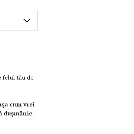
 felul tău de-
 aşa cum vrei
ltă duşmănie.