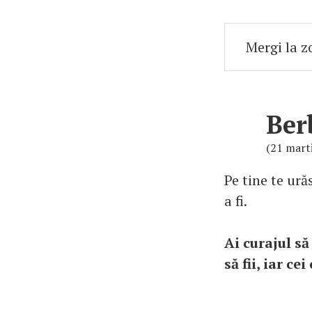
Ber
(21 marti
Pe tine te ură
a fi.
Ai curajul să
să fii, iar c