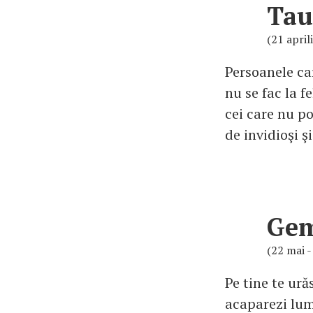
Tau
(21 april
Persoanele car
nu se fac la f
cei care nu po
de invidioşi şi
Ge
(22 mai -
Pe tine te ură
acaparezi lumi