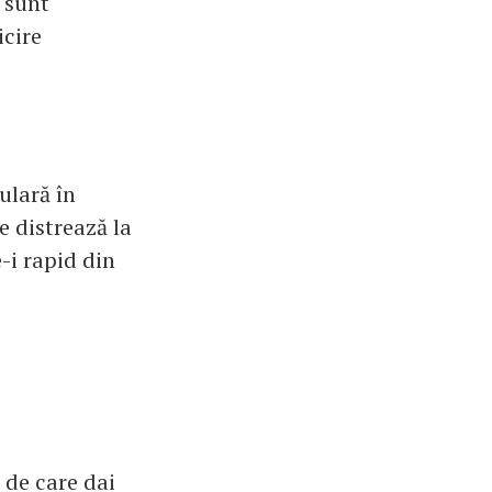
a sunt
icire
pulară în
e distrează la
e-i rapid din
 de care dai