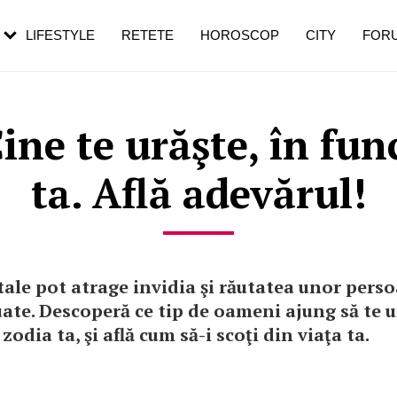
rebui să mergi
și 60 de ani. De ce te trezești mai des
pe măsură ce înaintezi în vârstă
LIFESTYLE
RETETE
HOROSCOP
CITY
FOR
ne te urăşte, în fun
ta. Află adevărul!
 tale pot atrage invidia şi răutatea unor pers
ate. Descoperă ce tip de oameni ajung să te u
zodia ta, şi află cum să-i scoţi din viaţa ta.