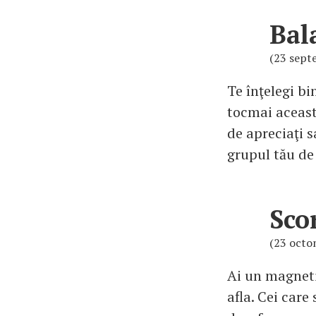
Bal
(23 sept
Te înţelegi b
tocmai aceast
de apreciaţi s
grupul tău de 
Sco
(23 octo
Ai un magneti
afla. Cei care