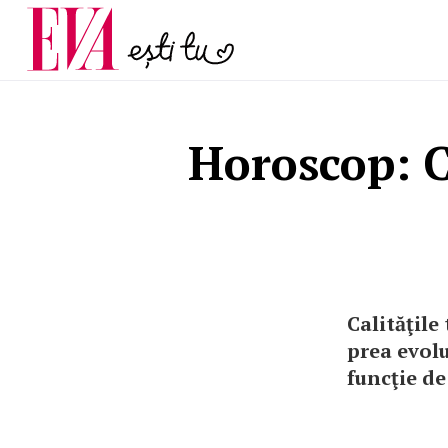
menopauză și când ar t
Carieră
la medic
Actualitate
Horoscop: Ci
Calităţile
prea evolu
funcţie de 