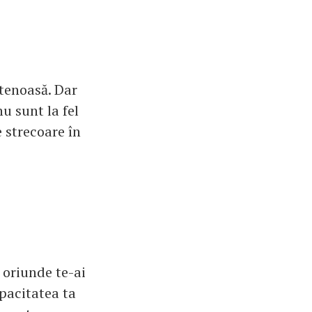
etenoasă. Dar
u sunt la fel
e strecoare în
 oriunde te-ai
apacitatea ta