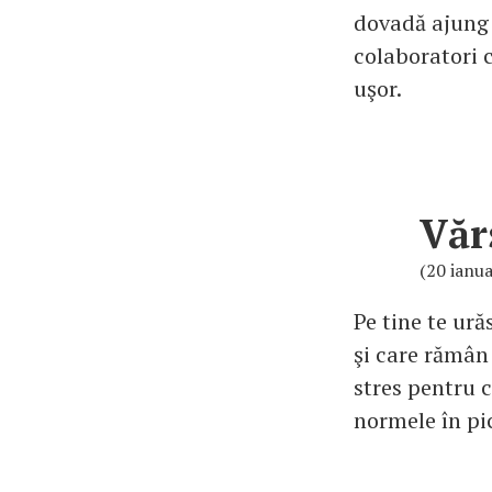
dovadă ajung 
colaboratori 
uşor.
Văr
(20 ianua
Pe tine te ură
şi care rămân
stres pentru c
normele în pic