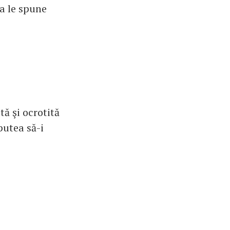
 a le spune
tă şi ocrotită
putea să-i