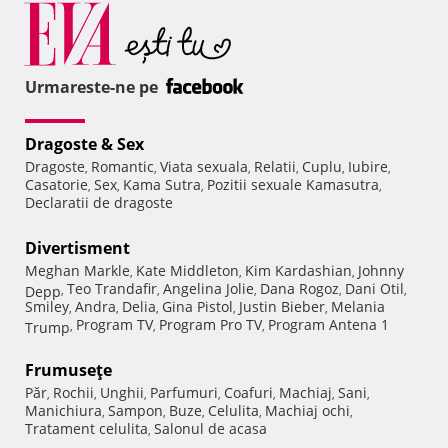
Urmareste-ne pe
Dragoste & Sex
Dragoste
Romantic
Viata sexuala
Relatii
Cuplu
Iubire
,
,
,
,
,
,
Casatorie
Sex
Kama Sutra
Pozitii sexuale Kamasutra
,
,
,
,
Declaratii de dragoste
Divertisment
Meghan Markle
Kate Middleton
Kim Kardashian
Johnny
,
,
,
Teo Trandafir
Angelina Jolie
Dana Rogoz
Dani Otil
Depp
,
,
,
,
,
Smiley
Andra
Delia
Gina Pistol
Justin Bieber
Melania
,
,
,
,
,
Program TV
Program Pro TV
Program Antena 1
Trump
,
,
,
Frumuseţe
Păr
Rochii
Unghii
Parfumuri
Coafuri
Machiaj
Sani
,
,
,
,
,
,
,
Manichiura
Sampon
Buze
Celulita
Machiaj ochi
,
,
,
,
,
Tratament celulita
Salonul de acasa
,