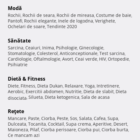
Modă
Rochii
Rochii de seara
Rochii de mireasa
Costume de baie
,
,
,
,
Pantofi
Rochii elegante
Inele de logodna
Verighete
,
,
,
,
Ochelari de soare
Tendinte 2020
,
Sănătate
Sarcina
Ceaiuri
Inima
Psihologie
Ginecologie
,
,
,
,
,
Stomatologie
Colesterol
Anticonceptionale
Test sarcina
,
,
,
,
Cardiologie
Oftalmologie
Avort
Ceai verde
HIV
Ortopedie
,
,
,
,
,
,
Psihiatrie
Dietă & Fitness
Diete
Fitness
Dieta Dukan
Relaxare
Yoga
Intretinere
,
,
,
,
,
,
Aerobic
Exercitii abdomen
Nutritie
Dieta de slabit
Dieta
,
,
,
,
Silueta
Dieta ketogenica
Sala de acasa
disociata
,
,
,
Reţete
Mancare
Paste
Ciorba
Peste
Sos
Salata
Cafea
Supa
,
,
,
,
,
,
,
,
Dulceata
Tocanita
Cocktail
Supa crema
Aperitive
Desert
,
,
,
,
,
,
Maioneza
Pilaf
Ciorba perisoare
Ciorba pui
Ciorba burta
,
,
,
,
,
Ce mancam azi