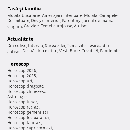
Casă şi familie
Mobila bucatarie
Amenajari interioare
Mobila
Canapele
,
,
,
,
Dormitoare
Design interior
Parenting
Jurnal de mama
,
,
,
Gravide
Femei curajoase
Autism
singura
,
,
,
Actualitate
Din culise
Interviu
Stirea zilei
Tema zilei
Iesirea din
,
,
,
,
Despărţiri celebre
Vesti Bune
Covid-19
Pandemie
autism
,
,
,
,
Horoscop
Horoscop 2026
,
Horoscop 2025
,
Horoscop azi
,
Horoscop dragoste
,
Horoscop chinezesc
,
Astrologie
,
Horoscop lunar
,
Horoscop rac azi
,
Horoscop gemeni azi
,
Horoscop fecioara azi
,
Horoscop taur azi
,
Horoscop capricorn azi
,