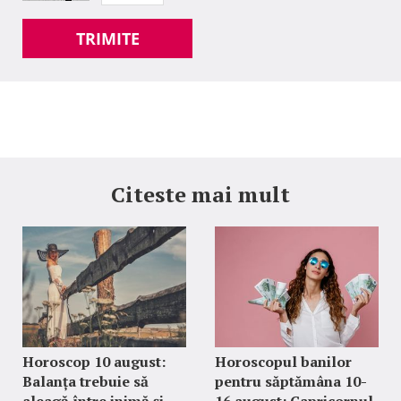
TRIMITE
Citeste mai mult
Horoscop 10 august:
Horoscopul banilor
Balanța trebuie să
pentru săptămâna 10-
aleagă între inimă și
16 august: Capricornul