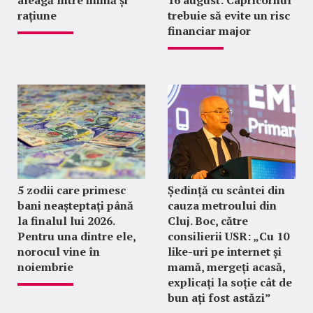
rațiune
trebuie să evite un risc
financiar major
5 zodii care primesc
Ședință cu scântei din
bani neașteptați până
cauza metroului din
la finalul lui 2026.
Cluj. Boc, către
Pentru una dintre ele,
consilierii USR: „Cu 10
norocul vine în
like-uri pe internet și
noiembrie
mamă, mergeți acasă,
explicați la soție cât de
bun ați fost astăzi”