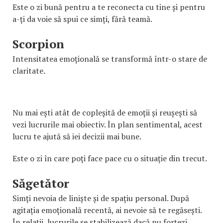
Este o zi bună pentru a te reconecta cu tine și pentru
a-ți da voie să spui ce simți, fără teamă.
Scorpion
Intensitatea emoțională se transformă într-o stare de
claritate.
Nu mai ești atât de copleșită de emoții și reușești să
vezi lucrurile mai obiectiv. În plan sentimental, acest
lucru te ajută să iei decizii mai bune.
Este o zi în care poți face pace cu o situație din trecut.
Săgetător
Simți nevoia de liniște și de spațiu personal. După
agitația emoțională recentă, ai nevoie să te regăsești.
În relații, lucrurile se stabilizează dacă nu forțezi