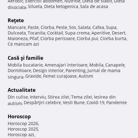
Aerobic
Exercitii abdomen
Nutritie
Dieta de slabit
Dieta
,
,
,
,
Silueta
Dieta ketogenica
Sala de acasa
disociata
,
,
,
Reţete
Mancare
Paste
Ciorba
Peste
Sos
Salata
Cafea
Supa
,
,
,
,
,
,
,
,
Dulceata
Tocanita
Cocktail
Supa crema
Aperitive
Desert
,
,
,
,
,
,
Maioneza
Pilaf
Ciorba perisoare
Ciorba pui
Ciorba burta
,
,
,
,
,
Ce mancam azi
Casă şi familie
Mobila bucatarie
Amenajari interioare
Mobila
Canapele
,
,
,
,
Dormitoare
Design interior
Parenting
Jurnal de mama
,
,
,
Gravide
Femei curajoase
Autism
singura
,
,
,
Actualitate
Din culise
Interviu
Stirea zilei
Tema zilei
Iesirea din
,
,
,
,
Despărţiri celebre
Vesti Bune
Covid-19
Pandemie
autism
,
,
,
,
Horoscop
Horoscop 2026
,
Horoscop 2025
,
Horoscop azi
,