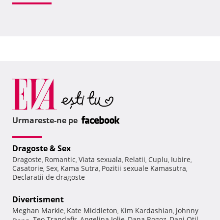
Urmareste-ne pe
Dragoste & Sex
Dragoste
Romantic
Viata sexuala
Relatii
Cuplu
Iubire
,
,
,
,
,
,
Casatorie
Sex
Kama Sutra
Pozitii sexuale Kamasutra
,
,
,
,
Declaratii de dragoste
Divertisment
Meghan Markle
Kate Middleton
Kim Kardashian
Johnny
,
,
,
Teo Trandafir
Angelina Jolie
Dana Rogoz
Dani Otil
Depp
,
,
,
,
,