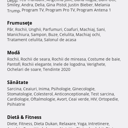
Smiley
Andra
Delia
Gina Pistol
Justin Bieber
Melania
,
,
,
,
,
Program TV
Program Pro TV
Program Antena 1
Trump
,
,
,
Frumuseţe
Păr
Rochii
Unghii
Parfumuri
Coafuri
Machiaj
Sani
,
,
,
,
,
,
,
Manichiura
Sampon
Buze
Celulita
Machiaj ochi
,
,
,
,
,
Tratament celulita
Salonul de acasa
,
Modă
Rochii
Rochii de seara
Rochii de mireasa
Costume de baie
,
,
,
,
Pantofi
Rochii elegante
Inele de logodna
Verighete
,
,
,
,
Ochelari de soare
Tendinte 2020
,
Sănătate
Sarcina
Ceaiuri
Inima
Psihologie
Ginecologie
,
,
,
,
,
Stomatologie
Colesterol
Anticonceptionale
Test sarcina
,
,
,
,
Cardiologie
Oftalmologie
Avort
Ceai verde
HIV
Ortopedie
,
,
,
,
,
,
Psihiatrie
Dietă & Fitness
Diete
Fitness
Dieta Dukan
Relaxare
Yoga
Intretinere
,
,
,
,
,
,