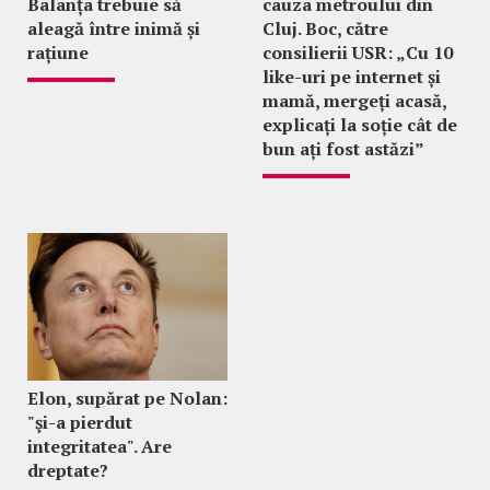
Balanța trebuie să
cauza metroului din
aleagă între inimă și
Cluj. Boc, către
rațiune
consilierii USR: „Cu 10
like-uri pe internet și
mamă, mergeți acasă,
explicați la soție cât de
bun ați fost astăzi”
Elon, supărat pe Nolan:
"şi-a pierdut
integritatea". Are
dreptate?