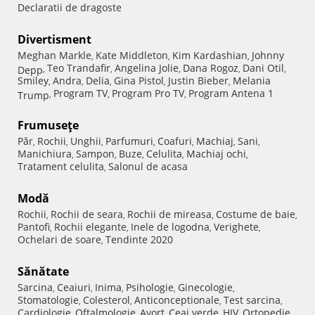
Declaratii de dragoste
Divertisment
Meghan Markle
Kate Middleton
Kim Kardashian
Johnny
,
,
,
Teo Trandafir
Angelina Jolie
Dana Rogoz
Dani Otil
Depp
,
,
,
,
,
Smiley
Andra
Delia
Gina Pistol
Justin Bieber
Melania
,
,
,
,
,
Program TV
Program Pro TV
Program Antena 1
Trump
,
,
,
Frumuseţe
Păr
Rochii
Unghii
Parfumuri
Coafuri
Machiaj
Sani
,
,
,
,
,
,
,
Manichiura
Sampon
Buze
Celulita
Machiaj ochi
,
,
,
,
,
Tratament celulita
Salonul de acasa
,
Modă
Rochii
Rochii de seara
Rochii de mireasa
Costume de baie
,
,
,
,
Pantofi
Rochii elegante
Inele de logodna
Verighete
,
,
,
,
Ochelari de soare
Tendinte 2020
,
Sănătate
Sarcina
Ceaiuri
Inima
Psihologie
Ginecologie
,
,
,
,
,
Stomatologie
Colesterol
Anticonceptionale
Test sarcina
,
,
,
,
Cardiologie
Oftalmologie
Avort
Ceai verde
HIV
Ortopedie
,
,
,
,
,
,