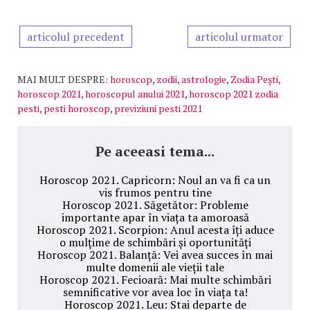
articolul precedent
articolul urmator
MAI MULT DESPRE:
horoscop
,
zodii
,
astrologie
,
Zodia Peşti
,
horoscop 2021
,
horoscopul anului 2021
,
horoscop 2021 zodia
pesti
,
pesti horoscop
,
previziuni pesti 2021
Pe aceeasi tema...
Horoscop 2021. Capricorn: Noul an va fi ca un
vis frumos pentru tine
Horoscop 2021. Săgetător: Probleme
importante apar în viața ta amoroasă
Horoscop 2021. Scorpion: Anul acesta îți aduce
o mulțime de schimbări și oportunități
Horoscop 2021. Balanță: Vei avea succes în mai
multe domenii ale vieții tale
Horoscop 2021. Fecioară: Mai multe schimbări
semnificative vor avea loc în viața ta!
Horoscop 2021. Leu: Stai departe de