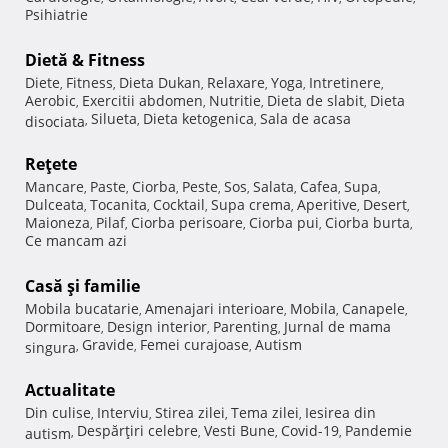
Psihiatrie
Dietă & Fitness
Diete
Fitness
Dieta Dukan
Relaxare
Yoga
Intretinere
,
,
,
,
,
,
Aerobic
Exercitii abdomen
Nutritie
Dieta de slabit
Dieta
,
,
,
,
Silueta
Dieta ketogenica
Sala de acasa
disociata
,
,
,
Reţete
Mancare
Paste
Ciorba
Peste
Sos
Salata
Cafea
Supa
,
,
,
,
,
,
,
,
Dulceata
Tocanita
Cocktail
Supa crema
Aperitive
Desert
,
,
,
,
,
,
Maioneza
Pilaf
Ciorba perisoare
Ciorba pui
Ciorba burta
,
,
,
,
,
Ce mancam azi
Casă şi familie
Mobila bucatarie
Amenajari interioare
Mobila
Canapele
,
,
,
,
Dormitoare
Design interior
Parenting
Jurnal de mama
,
,
,
Gravide
Femei curajoase
Autism
singura
,
,
,
Actualitate
Din culise
Interviu
Stirea zilei
Tema zilei
Iesirea din
,
,
,
,
Despărţiri celebre
Vesti Bune
Covid-19
Pandemie
autism
,
,
,
,