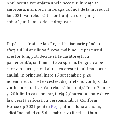
Anul acesta vor apărea unele necazuri în viața ta
amoroasă, mai precis în relația ta. Încă de la începutul
lui 2021, va trebui să te confrunți cu urcușuri și
coborâșuri în materie de dragoste.
După asta, însă, de la sfârșitul lui ianuarie până la
sfârșitul lui aprilie va fi ceva mai bine. Pe parcursul
acestor luni, poți decide să te căsătorești cu
partenerul/a, iar familia te va sprijini. Dragostea pe
care v-o purtați unul altuia va crește în ultima parte a
anului, în principal între 15 septembrie și 20
noiembrie. Cu toate acestea, disputele nu vor lipsi, dar
vor fi constructive. Va trebui să fii atent/ă între 2 iunie
și 20 iulie. În caz contrar, încăpățânarea ta poate duce
la o ceartă serioasă cu persoana iubită. Conform
Horoscop 2021 pentru
Pești
, ultima lună a anului,
adică începând cu 5 decembrie, va fi cel mai bun