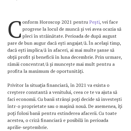
C
onform Horoscop 2021 pentru
Pești
, vei face
progrese la locul de muncă și vei avea ocazia să
pleci în străinătate. Perioada de după august
pare de bun augur dacă ești angajat/ă. În același timp,
dacă ești implica/ă în afaceri, ai mai multe șanse să
obții profit și beneficii în luna decembrie. Prin urmare,
rămâi concentrat/ă și muncește mai mult pentru a
profita la maximum de oportunități.
Privitor la situația financiară, în 2021 va exista o
creștere constantă a venitului, ceea ce te va ajuta să
faci economii. Cu banii strânși poți decide să investești
într-o proprietate sau o mașină nouă. De asemenea, îți
poți folosi banii pentru extinderea afacerii. Cu toate
acestea, o criză financiară e posibilă în perioada
aprilie-septembrie.