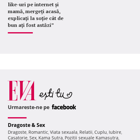
like-uri pe internet și
mamă, mergeți acasă,
explicați la soție cât de
bun ați fost astăzi”
Urmareste-ne pe
Dragoste & Sex
Dragoste
Romantic
Viata sexuala
Relatii
Cuplu
Iubire
,
,
,
,
,
,
Casatorie
Sex
Kama Sutra
Pozitii sexuale Kamasutra
,
,
,
,