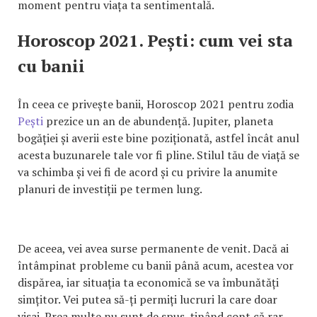
moment pentru viața ta sentimentală.
Horoscop 2021. Pești: cum vei sta
cu banii
În ceea ce privește banii, Horoscop 2021 pentru zodia
Pești
prezice un an de abundență. Jupiter, planeta
bogăției și averii este bine poziționată, astfel încât anul
acesta buzunarele tale vor fi pline. Stilul tău de viață se
va schimba și vei fi de acord și cu privire la anumite
planuri de investiții pe termen lung.
De aceea, vei avea surse permanente de venit. Dacă ai
întâmpinat probleme cu banii până acum, acestea vor
dispărea, iar situația ta economică se va îmbunătăți
simțitor. Vei putea să-ți permiți lucruri la care doar
visai. Prea multe nu sunt de spus, ținând cont că rar