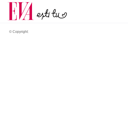
menopauză și când ar t
Carieră
la medic
Actualitate
© Copyright: