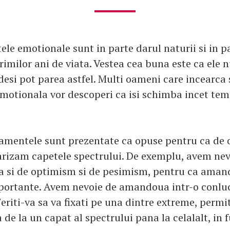
e emotionale sunt in parte darul naturii si in p
imilor ani de viata. Vestea cea buna este ca ele 
 desi pot parea astfel. Multi oameni care incearca 
otionala vor descoperi ca isi schimba incet te
mentele sunt prezentate ca opuse pentru ca de 
arizam capetele spectrului. De exemplu, avem nev
 si de optimism si de pesimism, pentru ca aman
portante. Avem nevoie de amandoua intr-o conlu
riti-va sa va fixati pe una dintre extreme, permi
 de la un capat al spectrului pana la celalalt, in 