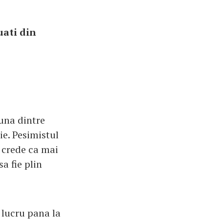
uati din
una dintre
ie. Pesimistul
a crede ca mai
a fie plin
lucru pana la