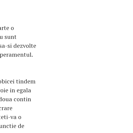
arte o
nu sunt
sa-si dezvolte
mperamentul.
obicei tindem
oie in egala
doua contin
crare
teti-va o
functie de