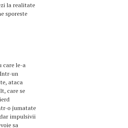
i la realitate
ne sporeste
u care le-a
 Intr-un
te, ataca
lt, care se
ierd
ntr-o jumatate
 dar impulsivii
evoie sa