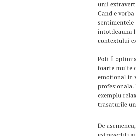
unii extravert
Cand e vorba 
sentimentele a
intotdeauna l
contextului ex
Poti fi optimi
foarte multe 
emotional in v
profesionala.
exemplu relax
trasaturile un
De asemenea, 
extravertiti s