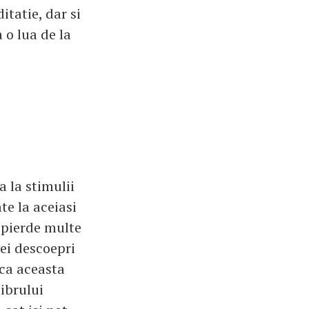
itatie, dar si
 o lua de la
a la stimulii
te la aceiasi
i pierde multe
vei descoepri
 ca aceasta
librului