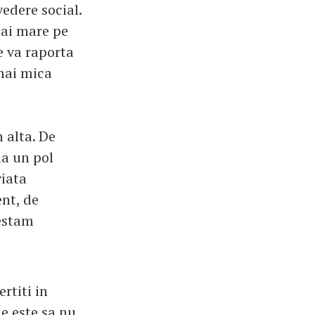
edere social.
mai mare pe
e va raporta
mai mica
n alta. De
la un pol
viata
nt, de
festam
rtiti in
ne este sa nu