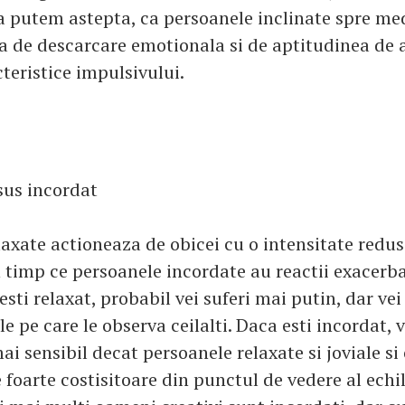
a putem astepta, ca persoanele inclinate spre med
a de descarcare emotionala si de aptitudinea de a
teristice impulsivului.
sus incordat
axate actioneaza de obicei cu o intensitate redus
n timp ce persoanele incordate au reactii exacerba
esti relaxat, probabil vei suferi mai putin, dar ve
e pe care le observa ceilalti. Daca esti incordat, 
ai sensibil decat persoanele relaxate si joviale si
e foarte costisitoare din punctul de vedere al echi