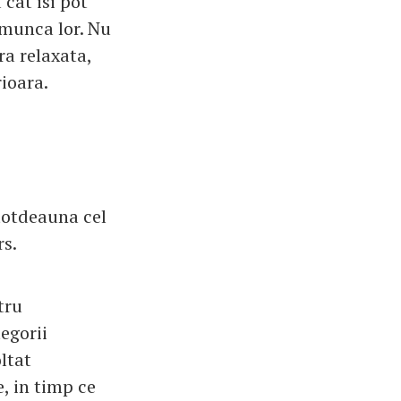
cat isi pot
n munca lor. Nu
ra relaxata,
rioara.
ntotdeauna cel
s.
tru
egorii
ltat
, in timp ce