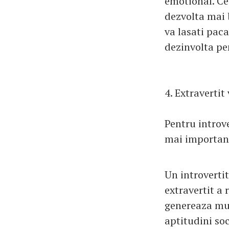
emotional. Cei
dezvolta mai b
va lasati paca
dezinvolta pen
4. Extravertit
Pentru introve
mai important
Un introvertit
extravertit a
genereaza mul
aptitudini so