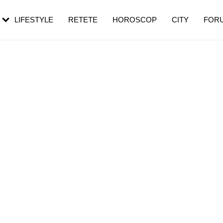
rebui să mergi
și 60 de ani. De ce te trezești mai des
pe măsură ce înaintezi în vârstă
LIFESTYLE
RETETE
HOROSCOP
CITY
FOR