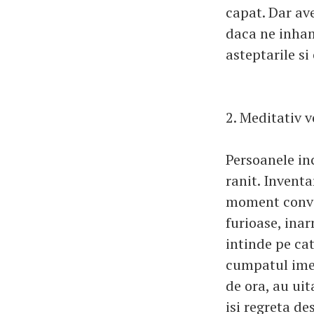
capat. Dar ave
daca ne inham
asteptarile si
2. Meditativ 
Persoanele inc
ranit. Inventar
moment conven
furioase, inar
intinde pe cat
cumpatul imed
de ora, au uit
isi regreta de