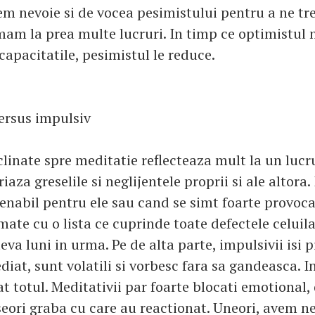
m nevoie si de vocea pesimistului pentru a ne trez
am la prea multe lucruri. In timp ce optimistul 
 capacitatile, pesimistul le reduce.
versus impulsiv
linate spre meditatie reflecteaza mult la un lucr
iaza greselile si neglijentele proprii si ale altora.
abil pentru ele sau cand se simt foarte provoca
mate cu o lista ce cuprinde toate defectele celuila
eva luni in urma. Pe de alta parte, impulsivii isi p
iat, sunt volatili si vorbesc fara sa gandeasca. I
at totul. Meditativii par foarte blocati emotional,
seori graba cu care au reactionat. Uneori, avem n