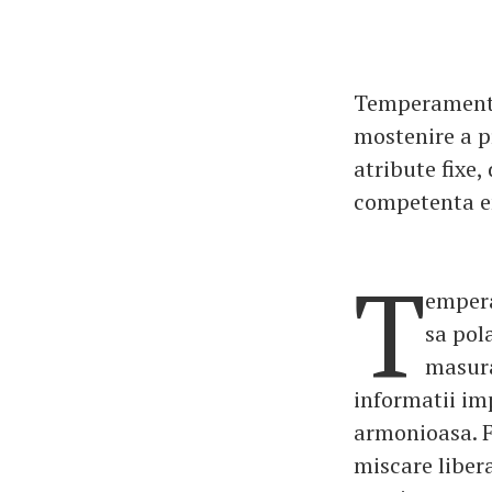
Temperamentel
mostenire a pr
atribute fixe,
competenta em
T
empera
sa pol
masura
informatii im
armonioasa. Fe
miscare libera