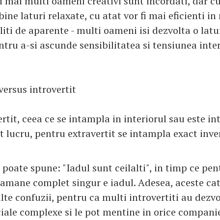
 mai multi oameni creativi sunt incordati, dar cu 
ine laturi relaxate, cu atat vor fi mai eficienti i
liti de aparente - multi oameni isi dezvolta o latu
tru a-si ascunde sensibilitatea si tensiunea inte
 versus introvertit
rtit, ceea ce se intampla in interiorul sau este i
 lucru, pentru extravertit se intampla exact inver
 poate spune: "Iadul sunt ceilalti", in timp ce pen
 ramane complet singur e iadul. Adesea, aceste cat
te confuzii, pentru ca multi introvertiti au dezvo
ciale complexe si le pot mentine in orice companie