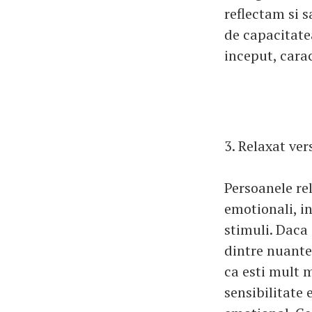
reflectam si s
de capacitate
inceput, carac
3. Relaxat ver
Persoanele rel
emotionali, i
stimuli. Daca 
dintre nuantel
ca esti mult m
sensibilitate 