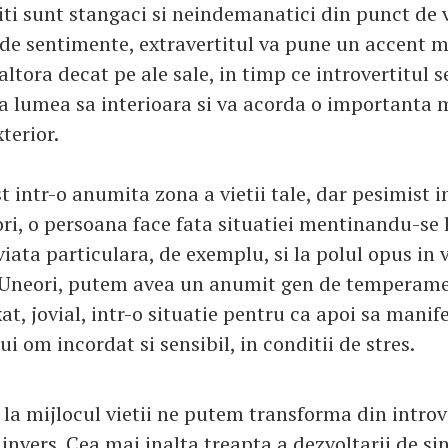
iti sunt stangaci si neindemanatici din punct de v
de sentimente, extravertitul va pune un accent 
ltora decat pe ale sale, in timp ce introvertitul s
a lumea sa interioara si va acorda o importanta 
terior.
st intr-o anumita zona a vietii tale, dar pesimist i
ori, o persoana face fata situatiei mentinandu-se 
iata particulara, de exemplu, si la polul opus in 
 Uneori, putem avea un anumit gen de temperame
at, jovial, intr-o situatie pentru ca apoi sa mani
ui om incordat si sensibil, in conditii de stres.
la mijlocul vietii ne putem transforma din introve
i invers. Cea mai inalta treapta a dezvoltarii de si