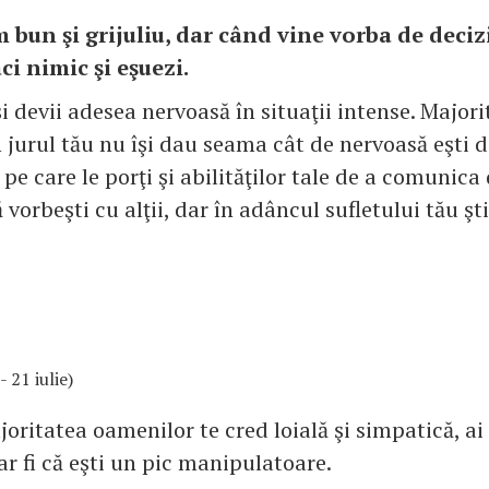
 bun şi grijuliu, dar când vine vorba de decizi
aci nimic şi eşuezi.
şi devii adesea nervoasă în situaţii intense. Major
 jurul tău nu îşi dau seama cât de nervoasă eşti d
 pe care le porţi şi abilităţilor tale de a comunica
 vorbeşti cu alţii, dar în adâncul sufletului tău şt
- 21 iulie)
oritatea oamenilor te cred loială şi simpatică, ai
r fi că eşti un pic manipulatoare.