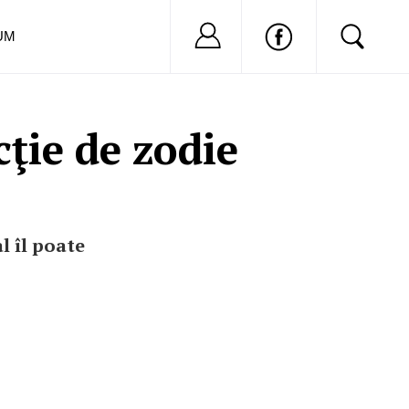
Nu ai cont?
Inregistreaza-
UM
cţie de zodie
l îl poate