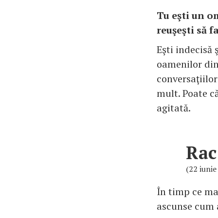
Tu eşti un om
reuşeşti să f
Eşti indecisă 
oamenilor din
conversaţiilor
mult. Poate că
agitată.
Rac
(22 iunie 
În timp ce maj
ascunse cum a