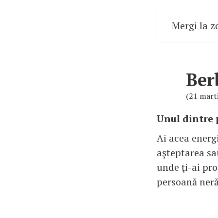
Ber
(21 marti
Unul dintre 
Ai acea energi
aşteptarea sau
unde ţi-ai pro
persoană ner