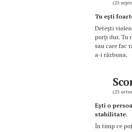
(23 sept
Tu eşti foart
Deteşti violen
porţi dur. Tu 
sau care fac r
a-i răzbuna.
Sco
(23 octo
Eşti o persoa
stabilitate.
În timp ce poţi