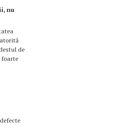
i, nu
itatea
atorită
 destul de
i foarte
 defecte