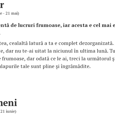
r
ie - 21 mai)
ntă de lucruri frumoase, iar acesta e cel mai 
.
ea, cealaltă latură a ta e complet dezorganizată.
te, dar nu te-ai uitat la niciunul în ultima lună. Tu
 frumoase, dar odată ce le ai, treci la următorul şi
lapurile tale sunt pline şi îngrămădite.
meni
 21 iunie)