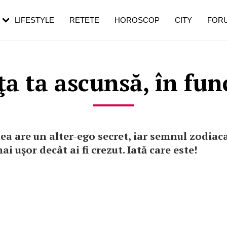
rezești mai des
Cât durează, cum te pregătești și cât
i în vârstă
de dureroasă este investigația
LIFESTYLE
RETETE
HOROSCOP
CITY
FOR
ţa ta ascunsă, în fun
a are un alter-ego secret, iar semnul zodiaca
ai uşor decât ai fi crezut. Iată care este!