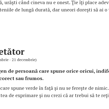
ă, urăşti când cineva nu e onest. Ţie îţi place adev
teniile de lungă durată, dar uneori doreşti să ai o 
etător
mbrie - 21 decembrie)
 gen de persoană care spune orice oricui, indi
 corect sau frumos.
 care spune verde în faţă şi nu se fereşte de nimic.
tea de exprimare şi nu crezi că ar trebui să te reţii