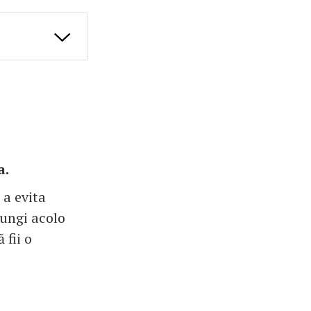
a.
 a evita
jungi acolo
 fii o