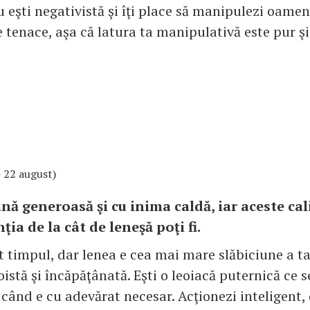
 eşti negativistă şi îţi place să manipulezi oameni
 tenace, aşa că latura ta manipulativă este pur ş
 - 22 august)
nă generoasă şi cu inima caldă, iar aceste cal
ţia de la cât de leneşă poţi fi.
t timpul, dar lenea e cea mai mare slăbiciune a ta.
stă şi încăpăţânată. Eşti o leoiacă puternică ce 
când e cu adevărat necesar. Acţionezi inteligent, 