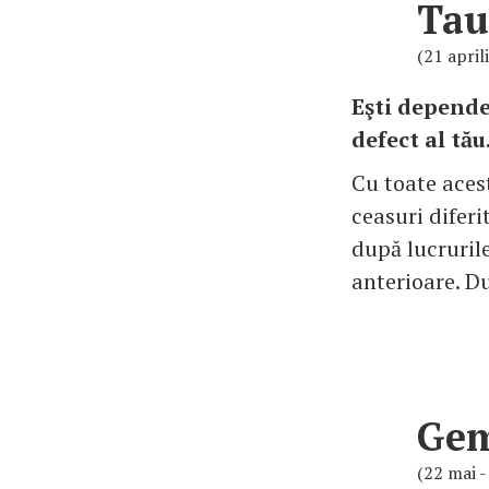
Tau
(21 april
Eşti depende
defect al tău
Cu toate acest
ceasuri diferi
după lucrurile
anterioare. Du
Ge
(22 mai -