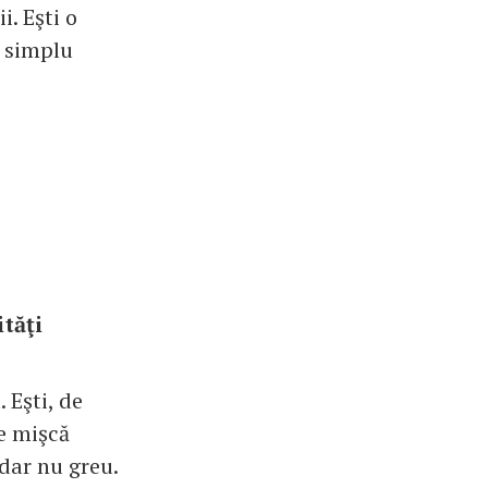
i. Eşti o
i simplu
ităţi
 Eşti, de
se mişcă
dar nu greu.