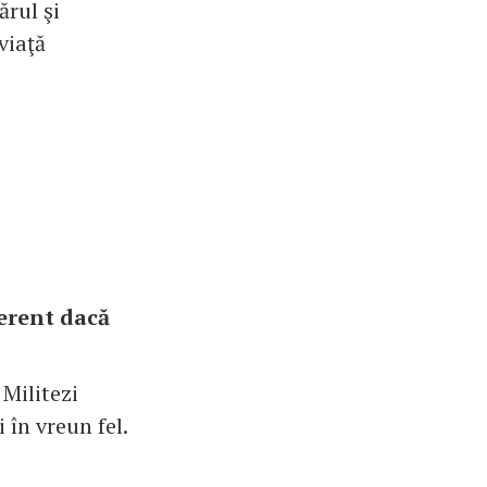
ărul şi
viaţă
ferent dacă
 Militezi
 în vreun fel.