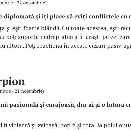
embrie - 22 octombrie)
e diplomată şi îţi place să eviţi conflictele cu 
ţa şi eşti foarte blândă. Cu toate acestea, eşti re
nu poţi suporta nedreptatea şi îi urăşti pe cei care
ău altora. Poţi reacţiona în aceste cazuri pasiv-a
rpion
mbrie - 21 noiembrie)
nă pasională şi curajoasă, dar ai şi o latură c
 fi violentă şi geloasă, poţi fi şi total la polul op