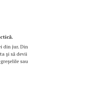
ctică.
ei din jur. Din
a şi să devii
 greşelile sau