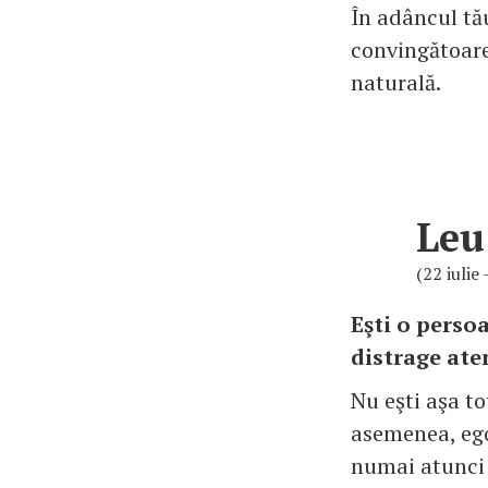
În adâncul tău
convingătoare
naturală.
Leu
(22 iulie
Eşti o persoa
distrage aten
Nu eşti aşa to
asemenea, egoi
numai atunci 