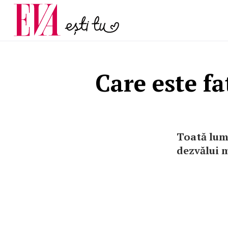
și 60 de ani. De ce te t
Carieră
pe măsură ce înaintez
Actualitate
Care este fa
Toată lume
dezvălui m