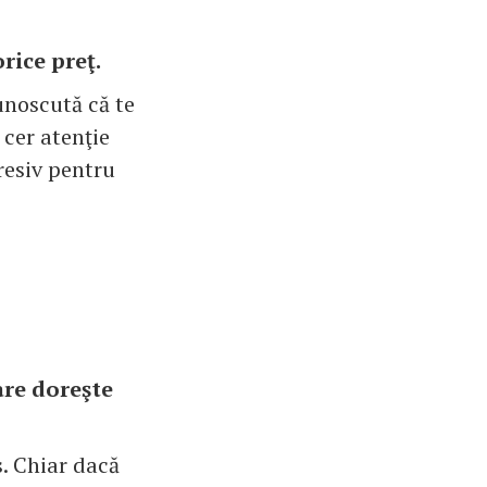
orice preţ.
cunoscută că te
 cer atenţie
gresiv pentru
are doreşte
us. Chiar dacă