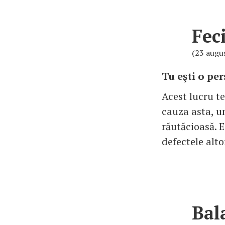
Fec
(23 augu
Tu eşti o per
Acest lucru te 
cauza asta, un
răutăcioasă. E
defectele alto
Bal