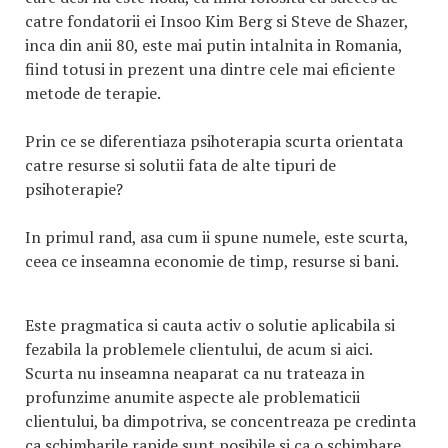
catre fondatorii ei Insoo Kim Berg si Steve de Shazer,
inca din anii 80, este mai putin intalnita in Romania,
fiind totusi in prezent una dintre cele mai eficiente
metode de terapie.
Prin ce se diferentiaza psihoterapia scurta orientata
catre resurse si solutii fata de alte tipuri de
psihoterapie?
In primul rand, asa cum ii spune numele, este scurta,
ceea ce inseamna economie de timp, resurse si bani.
Este pragmatica si cauta activ o solutie aplicabila si
fezabila la problemele clientului, de acum si aici.
Scurta nu inseamna neaparat ca nu trateaza in
profunzime anumite aspecte ale problematicii
clientului, ba dimpotriva, se concentreaza pe credinta
ca schimbarile rapide sunt posibile si ca o schimbare