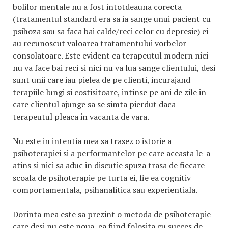
bolilor mentale nu a fost intotdeauna corecta
(tratamentul standard era sa ia sange unui pacient cu
psihoza sau sa faca bai calde/reci celor cu depresie) ei
au recunoscut valoarea tratamentului vorbelor
consolatoare. Este evident ca terapeutul modern nici
nu va face bai reci si nici nu va lua sange clientului, desi
sunt unii care iau pielea de pe clienti, incurajand
terapiile lungi si costisitoare, intinse pe ani de zile in
care clientul ajunge sa se simta pierdut daca
terapeutul pleaca in vacanta de vara.
Nu este in intentia mea sa trasez o istorie a
psihoterapiei si a performantelor pe care aceasta le-a
atins si nici sa aduc in discutie spuza trasa de fiecare
scoala de psihoterapie pe turta ei, fie ea cognitiv
comportamentala, psihanalitica sau experientiala.
Dorinta mea este sa prezint o metoda de psihoterapie
care desi nu este noua, ea fiind folosita cu succes de