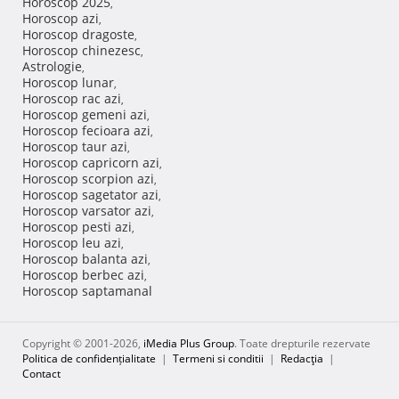
Horoscop 2025
,
Horoscop azi
,
Horoscop dragoste
,
Horoscop chinezesc
,
Astrologie
,
Horoscop lunar
,
Horoscop rac azi
,
Horoscop gemeni azi
,
Horoscop fecioara azi
,
Horoscop taur azi
,
Horoscop capricorn azi
,
Horoscop scorpion azi
,
Horoscop sagetator azi
,
Horoscop varsator azi
,
Horoscop pesti azi
,
Horoscop leu azi
,
Horoscop balanta azi
,
Horoscop berbec azi
,
Horoscop saptamanal
Copyright © 2001-2026,
iMedia Plus Group
. Toate drepturile rezervate
Politica de confidențialitate
|
Termeni si conditii
|
Redacţia
|
Contact