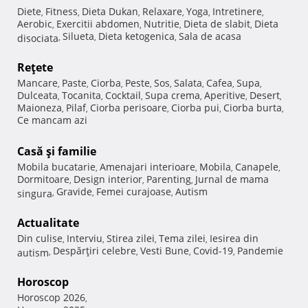
Diete
Fitness
Dieta Dukan
Relaxare
Yoga
Intretinere
,
,
,
,
,
,
Aerobic
Exercitii abdomen
Nutritie
Dieta de slabit
Dieta
,
,
,
,
Silueta
Dieta ketogenica
Sala de acasa
disociata
,
,
,
Reţete
Mancare
Paste
Ciorba
Peste
Sos
Salata
Cafea
Supa
,
,
,
,
,
,
,
,
Dulceata
Tocanita
Cocktail
Supa crema
Aperitive
Desert
,
,
,
,
,
,
Maioneza
Pilaf
Ciorba perisoare
Ciorba pui
Ciorba burta
,
,
,
,
,
Ce mancam azi
Casă şi familie
Mobila bucatarie
Amenajari interioare
Mobila
Canapele
,
,
,
,
Dormitoare
Design interior
Parenting
Jurnal de mama
,
,
,
Gravide
Femei curajoase
Autism
singura
,
,
,
Actualitate
Din culise
Interviu
Stirea zilei
Tema zilei
Iesirea din
,
,
,
,
Despărţiri celebre
Vesti Bune
Covid-19
Pandemie
autism
,
,
,
,
Horoscop
Horoscop 2026
,