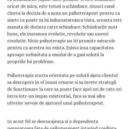
oricat de mica, este totusi o schimbare. Atunci cand
cineva ia decizia de a suna un psihoterapeut pentru ca
simte ca poate sa isi imbunatateasca viata, aceasta este
manata de dorinta catre schimbare. Schimbarile sunt
bune, ele inseamna evolutie, revolutie sau uneori
resolutie. Nicio psihoterapie nu iti promite miracole
pentru ca acestea nu exista. Exista insa capacitatea
aproape nelimitata a omului de a gasi solutii la
propriile lui probleme.
Psihoterapia scurta orientata pe solutii ajuta clientul
sa descopere in el insusi resurse si sa invete strategii
de functionare la care sa poate face apel ori de cate ori
intra intr-un impas existential, fara sa mai aiba
ulterior nevoie de ajutorul unui psihoterapeut.
In acest fel se descurajeaza si o dependenta
nesanatoasa fata de psihoterapeut intarind credinta