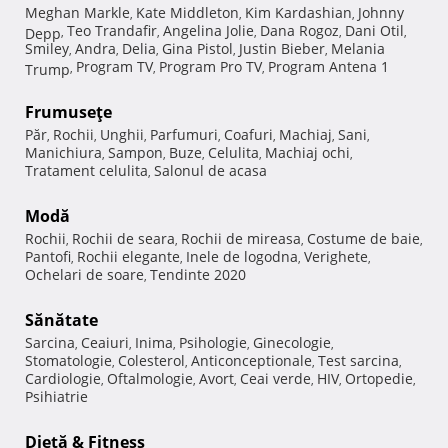
Meghan Markle
Kate Middleton
Kim Kardashian
Johnny
,
,
,
Teo Trandafir
Angelina Jolie
Dana Rogoz
Dani Otil
Depp
,
,
,
,
,
Smiley
Andra
Delia
Gina Pistol
Justin Bieber
Melania
,
,
,
,
,
Program TV
Program Pro TV
Program Antena 1
Trump
,
,
,
Frumuseţe
Păr
Rochii
Unghii
Parfumuri
Coafuri
Machiaj
Sani
,
,
,
,
,
,
,
Manichiura
Sampon
Buze
Celulita
Machiaj ochi
,
,
,
,
,
Tratament celulita
Salonul de acasa
,
Modă
Rochii
Rochii de seara
Rochii de mireasa
Costume de baie
,
,
,
,
Pantofi
Rochii elegante
Inele de logodna
Verighete
,
,
,
,
Ochelari de soare
Tendinte 2020
,
Sănătate
Sarcina
Ceaiuri
Inima
Psihologie
Ginecologie
,
,
,
,
,
Stomatologie
Colesterol
Anticonceptionale
Test sarcina
,
,
,
,
Cardiologie
Oftalmologie
Avort
Ceai verde
HIV
Ortopedie
,
,
,
,
,
,
Psihiatrie
Dietă & Fitness