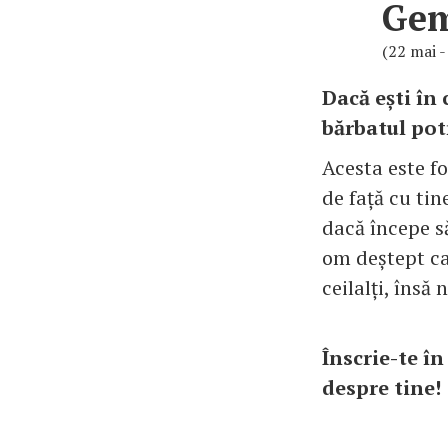
Ge
(22 mai -
Dacă ești în
bărbatul pot
Acesta este fo
de față cu tin
dacă începe să
om deștept ca
ceilalți, însă
Înscrie-te î
despre tin