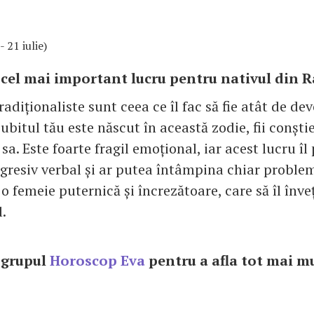
- 21 iulie)
 cel mai important lucru pentru nativul din R
radiționaliste sunt ceea ce îl fac să fie atât de dev
iubitul tău este născut în această zodie, fii conști
 sa. Este foarte fragil emoțional, iar acest lucru îl
agresiv verbal și ar putea întâmpina chiar problem
o femeie puternică și încrezătoare, care să îl înv
l.
n grupul
Horoscop Eva
pentru a afla tot mai mu
e!