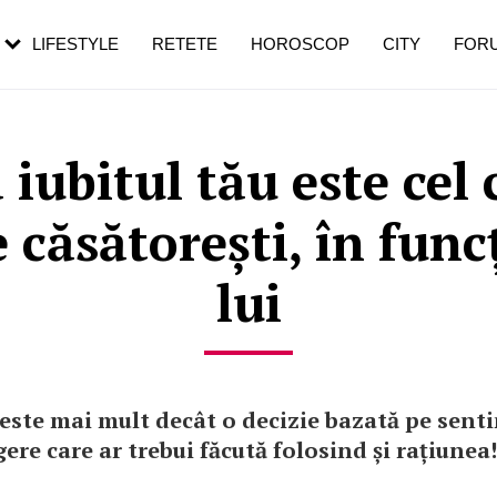
roza. Semnul
menopauză și când ar trebui să mergi
emei îl ignoră
la medic
LIFESTYLE
RETETE
HOROSCOP
CITY
FOR
uză
 iubitul tău este cel 
e căsătorești, în func
lui
este mai mult decât o decizie bazată pe sent
gere care ar trebui făcută folosind și rațiunea!