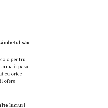
 zâmbetul său
 acolo pentru
căruia îi pasă
ui cu orice
îi ofere
lte lucruri