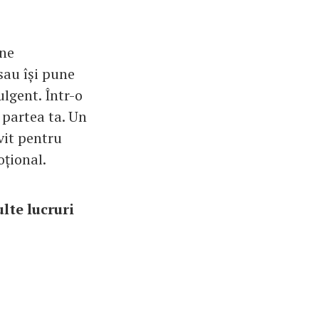
ine
 sau își pune
ulgent. Într-o
n partea ta. Un
ivit pentru
oțional.
lte lucruri