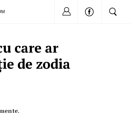
Nu ai cont?
Inregistreaza-
UM
cu care ar
ție de zodia
imente.