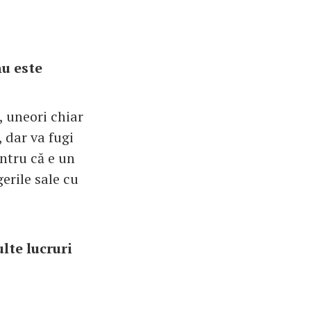
nu este
, uneori chiar
, dar va fugi
entru că e un
erile sale cu
lte lucruri