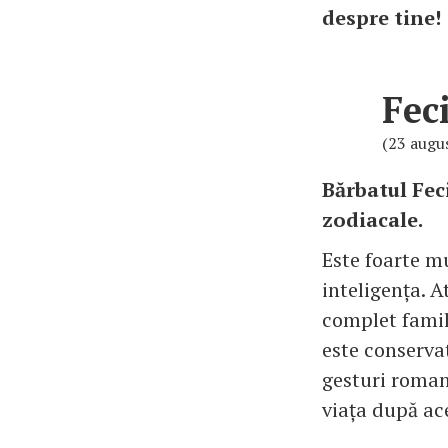
despre tin
Fec
(23 augu
Bărbatul Fec
zodiacale.
Este foarte mu
inteligența. A
complet famili
este conserva
gesturi romant
viața după ace