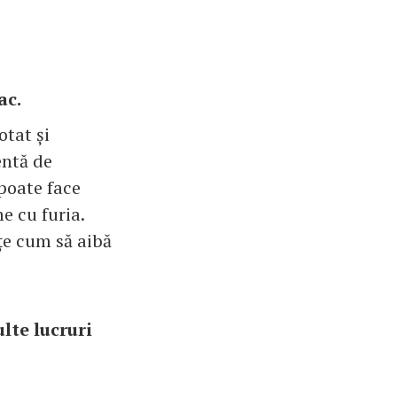
ac.
otat și
entă de
 poate face
e cu furia.
ețe cum să aibă
lte lucruri