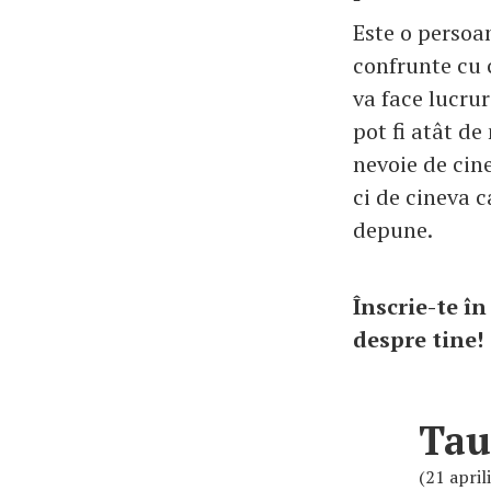
Este o persoan
confrunte cu c
va face lucrur
pot fi atât de
nevoie de cin
ci de cineva c
depune.
Înscrie-te î
despre tin
Tau
(21 april