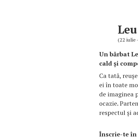
Leu
(22 iulie
Un bărbat Le
cald și comp
Ca tată, reușe
ei în toate mo
de imaginea pu
ocazie. Partene
respectul și a
Înscrie-te î