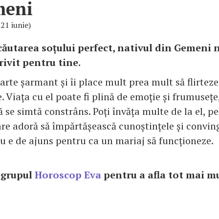
meni
 21 iunie)
 căutarea soțului perfect, nativul din Gemeni 
rivit pentru tine.
arte șarmant și îi place mult prea mult să flirteze
e. Viața cu el poate fi plină de emoție și frumusețe
 se simtă constrâns. Poți învăța multe de la el, p
re adoră să împărtășească cunoștințele și conving
 nu e de ajuns pentru ca un mariaj să funcționeze.
n grupul
Horoscop Eva
pentru a afla tot mai mu
e!