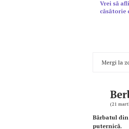
Vrei să af
căsătorie 
Ber
(21 marti
Bărbatul din
puternică.