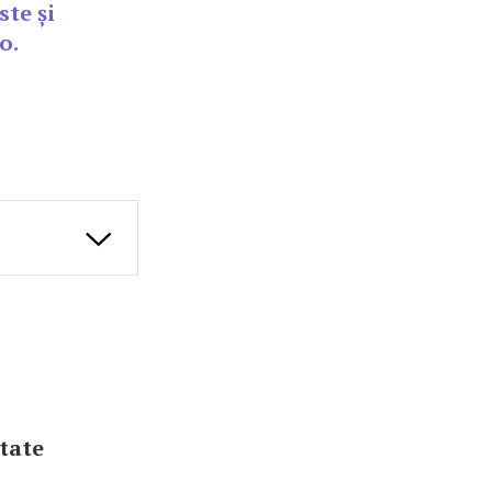
ste și
o.
itate