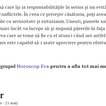
ă care își ia responsabilitățile în serios și nu evit
onflictele. În ceea ce privește căsătoria, poți ave
ile cu seriozitate și entuziasm. Uneori, puseele sa
 mari încât va începe să-și impună părerile în fața 
eva care se teme să fie cu el atunci când are astf
are este capabil să-i arate apreciere pentru efortu
n grupul
Horoscop Eva
pentru a afla tot mai mu
e!
r
ie - 21 mai)