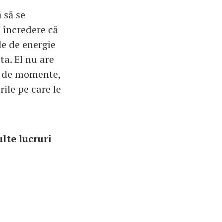
ă să se
a încredere că
le de energie
ta. El nu are
el de momente,
rile pe care le
lte lucruri