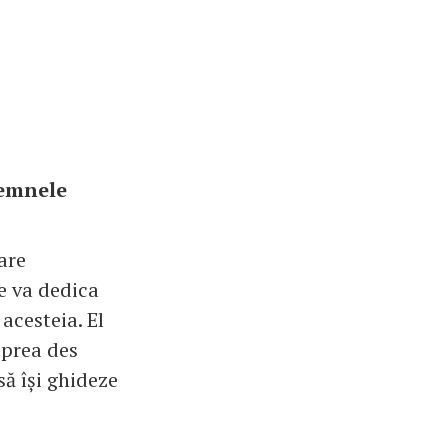
semnele
oare
se va dedica
acesteia. El
 prea des
să își ghideze