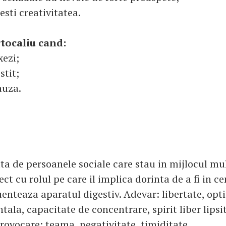
resti creativitatea.
tocaliu cand:
xezi;
stit;
auza.
a de persoanele sociale care stau in mijlocul mul
ct cu rolul pe care il implica dorinta de a fi in ce
uenteaza aparatul digestiv. Adevar: libertate, op
tala, capacitate de concentrare, spirit liber lipsi
rovocare: teama, negativitate, timiditate.