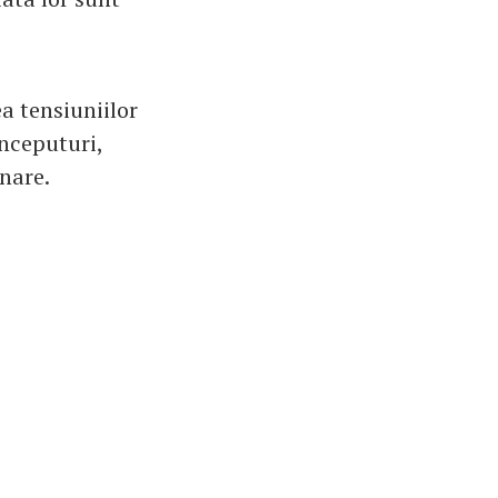
a tensiuniilor
inceputuri,
gnare.