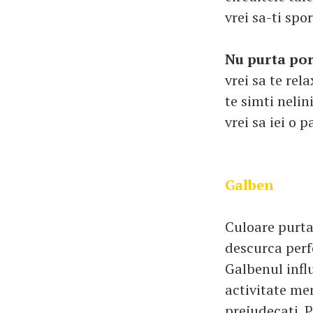
vrei sa-ti spo
Nu purta por
vrei sa te rela
te simti nelini
vrei sa iei o p
Galben
Culoare purtat
descurca perfe
Galbenul infl
activitate men
prejudecati. P