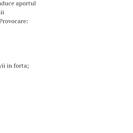
i aduce aportul
ii
 Provocare:
ii in forta;