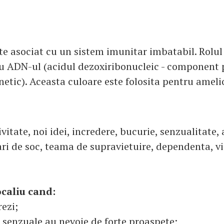
ste asociat cu un sistem imunitar imbatabil. Rolul
cu ADN-ul (acidul dezoxiribonucleic - component p
etic). Aceasta culoare este folosita pentru ameli
vitate, noi idei, incredere, bucurie, senzualitate,
ri de soc, teama de supravietuire, dependenta, vic
caliu cand:
rezi;
e senzuale au nevoie de forte proaspete;