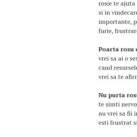
rosie te ajuta
si in vindecar
importante, pa
furie, frustrar
Poarta rosu 
vrei sa ai o s
cand resursele
vrei sa te afir
Nu purta ros
te simti nervo
nu vrei sa fii 
esti frustrat 