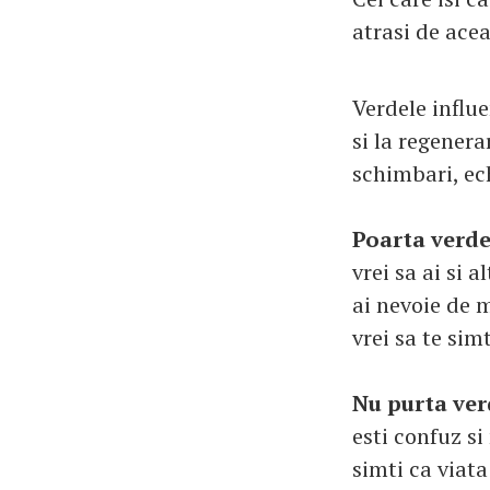
atrasi de acea
Verdele influe
si la regenera
schimbari, ech
Poarta verde
vrei sa ai si 
ai nevoie de m
vrei sa te sim
Nu purta ver
esti confuz si
simti ca viata