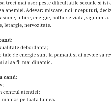
 sa treci mai usor peste dificultatile sexuale si is
ea anemiei. Adevar: miscare, noi inceputuri, deciz
siune, iubire, energie, pofta de viata, siguranta.
e, letargie, nervozitate.
cand:
exualitate debordanta;
 tale de energie sunt la pamant si ai nevoie sa rev
mi si sa fii mai dinamic.
u cand:
s;
in centrul atentiei;
si manios pe toata lumea.