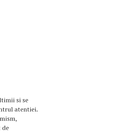
timii si se
ntrul atentiei.
timism,
t de