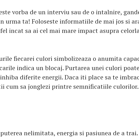
este vorba de un interviu sau de o intalnire, gand
in urma ta! Foloseste informatiile de mai jos si ar
el incat sa ai cel mai mare impact asupra celorla
rile fiecarei culori simbolizeaza o anumita capac
arile indica un blocaj. Purtarea unei culori poate
 inhiba diferite energii. Daca iti place sa te imbra
tii cum sa jonglezi printre semnificatiile culorilor.
puterea nelimitata, energia si pasiunea de a trai