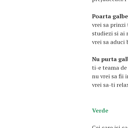
Poarta galb
vrei sa prinzi 
studiezi si ai
vrei sa aduci 
Nu purta gal
ti-e teama de
nu vrei sa fii 
vrei sa-ti rel
Verde
Cei care isi c