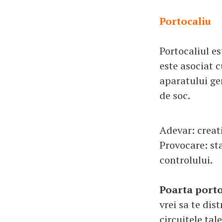
Portocaliu
Portocaliul e
este asociat 
aparatului gen
de soc.
Adevar: creati
Provocare: sta
controlului.
Poarta porto
vrei sa te dist
circuitele tal