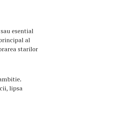
 sau esential
rincipal al
orarea starilor
 ambitie.
ii, lipsa