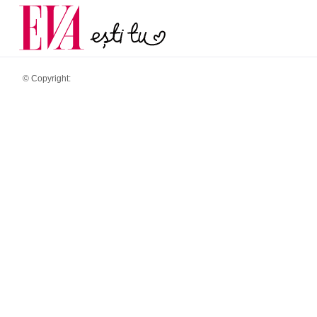
și 60 de ani. De ce te t
Carieră
pe măsură ce înaintez
Actualitate
© Copyright: