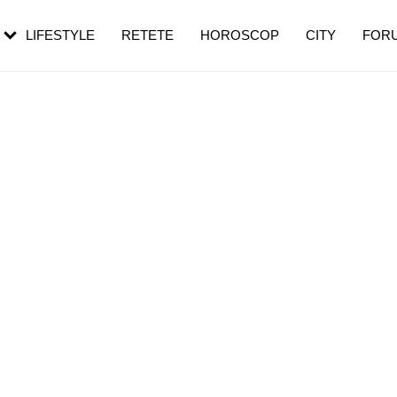
rezești mai des
Cât durează, cum te pregătești și cât
i în vârstă
de dureroasă este investigația
LIFESTYLE
RETETE
HOROSCOP
CITY
FOR