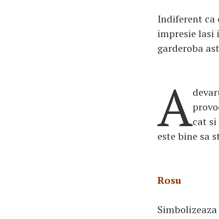
Indiferent ca 
impresie lasi 
garderoba astf
A
devaru
provoc
cat si
este bine sa s
Rosu
Simbolizeaza 