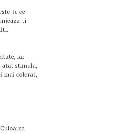
este-te ce
anjeaza-ti
lti.
itate, iar
 atat stimula,
ci mai colorat,
. Culoarea