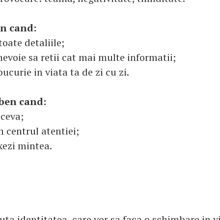
en cand:
toate detaliile;
 nevoie sa retii cat mai multe informatii;
bucurie in viata ta de zi cu zi.
ben cand:
 ceva;
in centrul atentiei;
axezi mintea.
auta identitatea, care vor sa faca o schimbare in v