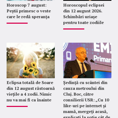
Horoscop 7 august:
Horoscopul eclipsei
Peștii primesc o veste
din 12 august 2026.
care le redă speranța
Schimbări uriașe
pentru toate zodiile
Eclipsa totală de Soare
Ședință cu scântei din
din 12 august răstoarnă
cauza metroului din
viețile a 4 zodii. Nimic
Cluj. Boc, către
nu va mai fi ca înainte
consilierii USR: „Cu 10
like-uri pe internet și
mamă, mergeți acasă,
explicați la soție cât de