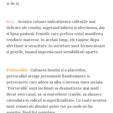
zi de zi.
Roz
- Aceasta culoare imbratiseaza calitatile mai
delicate ale rosului, sugerand iubirea si afectiunea, dar
si lipsa pasiunii. Femeile care prefera rozul manifesta
tendinte materne. In acelasi timp, ele tanjesc dupa
afectiune si securitate. In societate sunt fermecatoare
si gentile, lasand impresia unei sensibilitati aparte.
Portocaliu
- Culoarea luxului si a placerilor,
portocaliul atrage persoanele flamboaiante si
petrecarete care adora sa aiba o intensa viata sociala.
"Portocaliii" sunt inclinati sa dramatizeze mai mult
decat este cazul, sa-si exacerbeze trairile, sa alunece
cateodata in ridicol si superficialitate. Cu toate acestea
sunt remarcati absolut peste tot pe unde isi fac
aparitia, fiind firi populare.