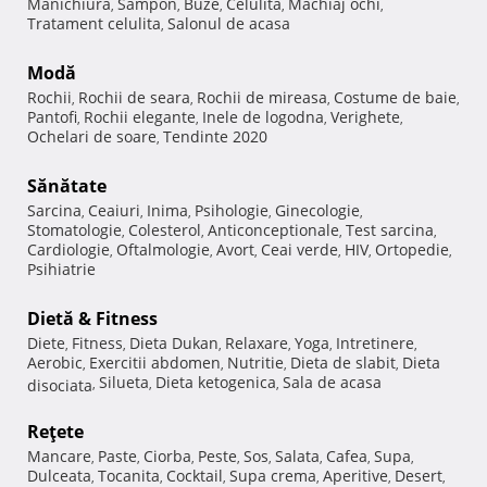
Manichiura
Sampon
Buze
Celulita
Machiaj ochi
,
,
,
,
,
Tratament celulita
Salonul de acasa
,
Modă
Rochii
Rochii de seara
Rochii de mireasa
Costume de baie
,
,
,
,
Pantofi
Rochii elegante
Inele de logodna
Verighete
,
,
,
,
Ochelari de soare
Tendinte 2020
,
Sănătate
Sarcina
Ceaiuri
Inima
Psihologie
Ginecologie
,
,
,
,
,
Stomatologie
Colesterol
Anticonceptionale
Test sarcina
,
,
,
,
Cardiologie
Oftalmologie
Avort
Ceai verde
HIV
Ortopedie
,
,
,
,
,
,
Psihiatrie
Dietă & Fitness
Diete
Fitness
Dieta Dukan
Relaxare
Yoga
Intretinere
,
,
,
,
,
,
Aerobic
Exercitii abdomen
Nutritie
Dieta de slabit
Dieta
,
,
,
,
Silueta
Dieta ketogenica
Sala de acasa
disociata
,
,
,
Reţete
Mancare
Paste
Ciorba
Peste
Sos
Salata
Cafea
Supa
,
,
,
,
,
,
,
,
Dulceata
Tocanita
Cocktail
Supa crema
Aperitive
Desert
,
,
,
,
,
,