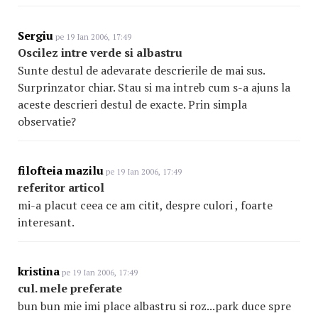
Sergiu
pe 19 Ian 2006, 17:49
Oscilez intre verde si albastru
Sunte destul de adevarate descrierile de mai sus.
Surprinzator chiar. Stau si ma intreb cum s-a ajuns la
aceste descrieri destul de exacte. Prin simpla
observatie?
filofteia mazilu
pe 19 Ian 2006, 17:49
referitor articol
mi-a placut ceea ce am citit, despre culori , foarte
interesant.
kristina
pe 19 Ian 2006, 17:49
cul. mele preferate
bun bun mie imi place albastru si roz...park duce spre