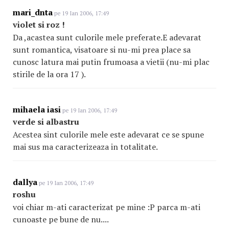
mari_dnta
pe 19 Ian 2006, 17:49
violet si roz !
Da ,acastea sunt culorile mele preferate.E adevarat
sunt romantica, visatoare si nu-mi prea place sa
cunosc latura mai putin frumoasa a vietii (nu-mi plac
stirile de la ora 17 ).
mihaela iasi
pe 19 Ian 2006, 17:49
verde si albastru
Acestea sint culorile mele este adevarat ce se spune
mai sus ma caracterizeaza in totalitate.
dallya
pe 19 Ian 2006, 17:49
roshu
voi chiar m-ati caracterizat pe mine :P parca m-ati
cunoaste pe bune de nu....