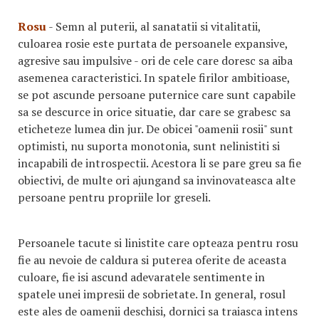
Rosu
- Semn al puterii, al sanatatii si vitalitatii,
culoarea rosie este purtata de persoanele expansive,
agresive sau impulsive - ori de cele care doresc sa aiba
asemenea caracteristici. In spatele firilor ambitioase,
se pot ascunde persoane puternice care sunt capabile
sa se descurce in orice situatie, dar care se grabesc sa
eticheteze lumea din jur. De obicei "oamenii rosii" sunt
optimisti, nu suporta monotonia, sunt nelinistiti si
incapabili de introspectii. Acestora li se pare greu sa fie
obiectivi, de multe ori ajungand sa invinovateasca alte
persoane pentru propriile lor greseli.
Persoanele tacute si linistite care opteaza pentru rosu
fie au nevoie de caldura si puterea oferite de aceasta
culoare, fie isi ascund adevaratele sentimente in
spatele unei impresii de sobrietate. In general, rosul
este ales de oamenii deschisi, dornici sa traiasca intens