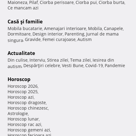
Maioneza
Pilaf
Ciorba perisoare
Ciorba pui
Ciorba burta
,
,
,
,
,
Ce mancam azi
Casă şi familie
Mobila bucatarie
Amenajari interioare
Mobila
Canapele
,
,
,
,
Dormitoare
Design interior
Parenting
Jurnal de mama
,
,
,
Gravide
Femei curajoase
Autism
singura
,
,
,
Actualitate
Din culise
Interviu
Stirea zilei
Tema zilei
Iesirea din
,
,
,
,
Despărţiri celebre
Vesti Bune
Covid-19
Pandemie
autism
,
,
,
,
Horoscop
Horoscop 2026
,
Horoscop 2025
,
Horoscop azi
,
Horoscop dragoste
,
Horoscop chinezesc
,
Astrologie
,
Horoscop lunar
,
Horoscop rac azi
,
Horoscop gemeni azi
,
Horoscop fecioara azi
,