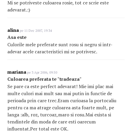
Mi se potriveste culoarea rosie, tot ce scrie este
adevarat.:)
alina
pe 11 Dec 2007, 19:34
Asa este
Culorile mele preferate sunt rosu si negru si intr-
adevar acele caracteristici mi se potrivesc.
mariana
pe 3 Apr 2006, 09:50
Culoarea preferata te "tradeaza"
Se pare ca este perfect adevarat! Mie imi plac mai
multe culori mai mult sau mai putin in functie de
perioada prin care trec.Eram curioasa la portocaliu
pentru ca ma atrage culoarea asta foarte mult, pe
langa :alb, roz, turcoaz,maro si rosu.Mai exista si
tendintele din moda de care esti oarecum
influentat.Per total este OK.