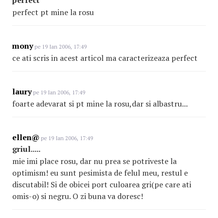
perfect
perfect pt mine la rosu
mony
pe 19 Ian 2006, 17:49
ce ati scris in acest articol ma caracterizeaza perfect
laury
pe 19 Ian 2006, 17:49
foarte adevarat si pt mine la rosu,dar si albastru...
ellen@
pe 19 Ian 2006, 17:49
griul.....
mie imi place rosu, dar nu prea se potriveste la
optimism! eu sunt pesimista de felul meu, restul e
discutabil! Si de obicei port culoarea gri(pe care ati
omis-o) si negru. O zi buna va doresc!