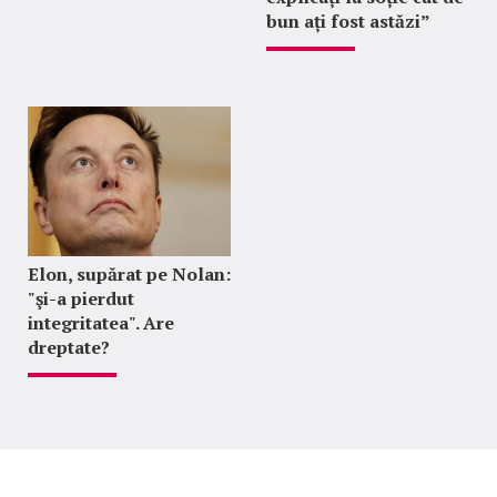
bun ați fost astăzi”
Elon, supărat pe Nolan:
"şi-a pierdut
integritatea". Are
dreptate?