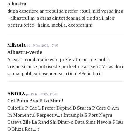
albastru
dupa descriere ar trebui sa prefer rosul; nici vorba insa
- albastrul m-a atras dintotdeauna si tind sa il aleg
pentru orice - haine, mobila, decoratiuni
Mihaela
pe 19 Ian 2006, 17:49
Albastru-verde
Aceasta combinatie este preferata mea de multa
vreme si mi se potriveste perfect ce ati scris.Mi-as dori
sa mai publicati asemenea articole!Felicitari!
ANDRA
pe 19 Ian 2006, 17:49
Cel Putin Asa E La Mine!
Culorile P Cae L Prefer Depind D Starea P Care O Am
In Momentul Respectiv...s Intampla S Port Negru
Cateva Zile La Rand Shi Dintr-o Data Simt Nevoia S Iau
O Bluza Roz...:)