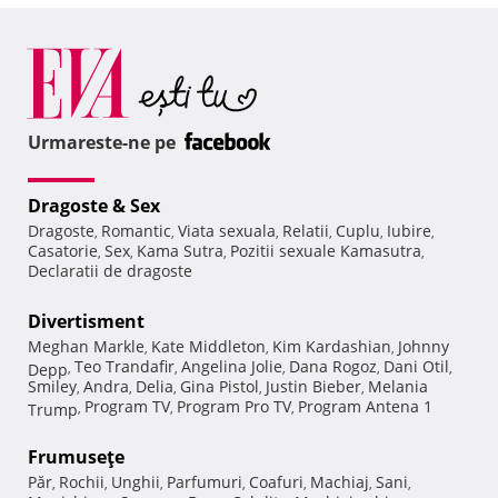
Urmareste-ne pe
Dragoste & Sex
Dragoste
Romantic
Viata sexuala
Relatii
Cuplu
Iubire
,
,
,
,
,
,
Casatorie
Sex
Kama Sutra
Pozitii sexuale Kamasutra
,
,
,
,
Declaratii de dragoste
Divertisment
Meghan Markle
Kate Middleton
Kim Kardashian
Johnny
,
,
,
Teo Trandafir
Angelina Jolie
Dana Rogoz
Dani Otil
Depp
,
,
,
,
,
Smiley
Andra
Delia
Gina Pistol
Justin Bieber
Melania
,
,
,
,
,
Program TV
Program Pro TV
Program Antena 1
Trump
,
,
,
Frumuseţe
Păr
Rochii
Unghii
Parfumuri
Coafuri
Machiaj
Sani
,
,
,
,
,
,
,