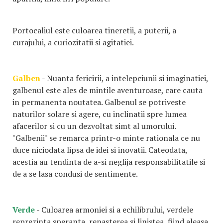
Portocaliul este culoarea tineretii, a puterii, a
curajului, a curiozitatii si agitatiei.
Galben
- Nuanta fericirii, a intelepciunii si imaginatiei,
galbenul este ales de mintile aventuroase, care cauta
in permanenta noutatea. Galbenul se potriveste
naturilor solare si agere, cu inclinatii spre lumea
afacerilor si cu un dezvoltat simt al umorului.
"Galbenii" se remarca printr-o minte rationala ce nu
duce niciodata lipsa de idei si inovatii. Cateodata,
acestia au tendinta de a-si neglija responsabilitatile si
de a se lasa condusi de sentimente.
Verde
- Culoarea armoniei si a echilibrului, verdele
reprezinta speranta, renasterea si linistea, fiind aleasa