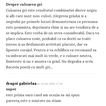
Despre culoarea gri
Culoarea gri este rezultatul combinatiei dintre negru
si alb care sunt non-culori. Alegerea griului si a
negrului pe primele locuri demonstreaza ca persoana
este pesimista, deprimata chiar si nu are tendinta de a
se implica. Este vorba de un stres considerabil. Daca va
place culoarea rosie, probabil ca va doriti sa traiti
intens si sa desfasurati activitati placute, dar va
lipseste curajul. Pentru a va echilibra va recomand sa
va imbracati mai mult in verde, e o culoare neutra,
linisteste si nu e anosta ca griul. Nu degeaba a scris
Bacovia poezii cu mult gri...
dragoi gabrielaa
pe 19 Ian 2006, 17:49
super
este prima oara cand am ocazia sa-mi spun
parerea,este o noutate nu stiam