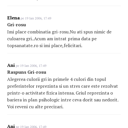
Elena
pe 19 Ian 2006, 17:49
Gri-rosu
Imi place combinatia gri-rosu.Nu ati spus nimic de
culoarea gri..Acum am intrat prima data pe
topsanatate.ro si imi place,felicitari.
Ani
pe 19 Ian 2006, 17:49
Raspuns Gri-rosu
Alegerea culorii gri in primele 4 culori din topul
preferintelor reprezinta si un stres care este rezolvat
printr-o activitate fizica intensa. Griul reprezinta o
bariera in plan psihologic intre ceva dorit sau nedorit.
Voi reveni cu alte precizari.
Ani
pe 19 Ian 2006, 17:49