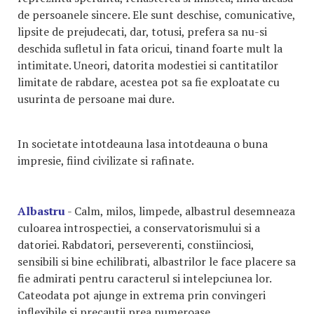
de persoanele sincere. Ele sunt deschise, comunicative,
lipsite de prejudecati, dar, totusi, prefera sa nu-si
deschida sufletul in fata oricui, tinand foarte mult la
intimitate. Uneori, datorita modestiei si cantitatilor
limitate de rabdare, acestea pot sa fie exploatate cu
usurinta de persoane mai dure.
In societate intotdeauna lasa intotdeauna o buna
impresie, fiind civilizate si rafinate.
Albastru
- Calm, milos, limpede, albastrul desemneaza
culoarea introspectiei, a conservatorismului si a
datoriei. Rabdatori, perseverenti, constiinciosi,
sensibili si bine echilibrati, albastrilor le face placere sa
fie admirati pentru caracterul si intelepciunea lor.
Cateodata pot ajunge in extrema prin convingeri
inflexibile si precautii prea numeroase.