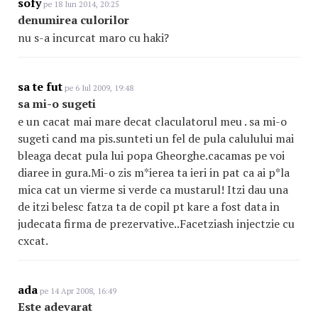
sofy
pe 18 Iun 2014, 20:25
denumirea culorilor
nu s-a incurcat maro cu haki?
sa te fut
pe 6 Iul 2009, 19:48
sa mi-o sugeti
e un cacat mai mare decat claculatorul meu . sa mi-o
sugeti cand ma pis.sunteti un fel de pula calulului mai
bleaga decat pula lui popa Gheorghe.cacamas pe voi
diaree in gura.Mi-o zis m*ierea ta ieri in pat ca ai p*la
mica cat un vierme si verde ca mustarul! Itzi dau una
de itzi belesc fatza ta de copil pt kare a fost data in
judecata firma de prezervative..Facetziash injectzie cu
cxcat.
ada
pe 14 Apr 2008, 16:49
Este adevarat