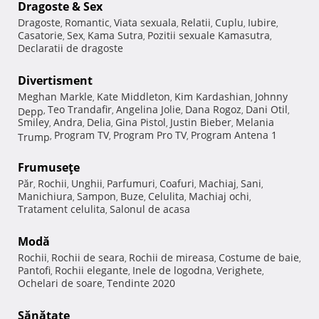
Dragoste & Sex
Dragoste
Romantic
Viata sexuala
Relatii
Cuplu
Iubire
,
,
,
,
,
,
Casatorie
Sex
Kama Sutra
Pozitii sexuale Kamasutra
,
,
,
,
Declaratii de dragoste
Divertisment
Meghan Markle
Kate Middleton
Kim Kardashian
Johnny
,
,
,
Teo Trandafir
Angelina Jolie
Dana Rogoz
Dani Otil
Depp
,
,
,
,
,
Smiley
Andra
Delia
Gina Pistol
Justin Bieber
Melania
,
,
,
,
,
Program TV
Program Pro TV
Program Antena 1
Trump
,
,
,
Frumuseţe
Păr
Rochii
Unghii
Parfumuri
Coafuri
Machiaj
Sani
,
,
,
,
,
,
,
Manichiura
Sampon
Buze
Celulita
Machiaj ochi
,
,
,
,
,
Tratament celulita
Salonul de acasa
,
Modă
Rochii
Rochii de seara
Rochii de mireasa
Costume de baie
,
,
,
,
Pantofi
Rochii elegante
Inele de logodna
Verighete
,
,
,
,
Ochelari de soare
Tendinte 2020
,
Sănătate