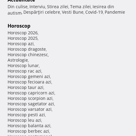
Din culise
Interviu
Stirea zilei
Tema zilei
Iesirea din
,
,
,
,
Despărţiri celebre
Vesti Bune
Covid-19
Pandemie
autism
,
,
,
,
Horoscop
Horoscop 2026
,
Horoscop 2025
,
Horoscop azi
,
Horoscop dragoste
,
Horoscop chinezesc
,
Astrologie
,
Horoscop lunar
,
Horoscop rac azi
,
Horoscop gemeni azi
,
Horoscop fecioara azi
,
Horoscop taur azi
,
Horoscop capricorn azi
,
Horoscop scorpion azi
,
Horoscop sagetator azi
,
Horoscop varsator azi
,
Horoscop pesti azi
,
Horoscop leu azi
,
Horoscop balanta azi
,
Horoscop berbec azi
,