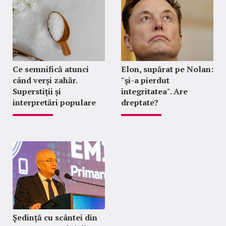
Ce semnifică atunci
Elon, supărat pe Nolan:
când verși zahăr.
"şi-a pierdut
Superstiții și
integritatea". Are
interpretări populare
dreptate?
Ședință cu scântei din