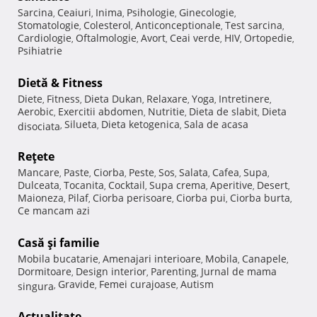
Sarcina
Ceaiuri
Inima
Psihologie
Ginecologie
,
,
,
,
,
Stomatologie
Colesterol
Anticonceptionale
Test sarcina
,
,
,
,
Cardiologie
Oftalmologie
Avort
Ceai verde
HIV
Ortopedie
,
,
,
,
,
,
Psihiatrie
Dietă & Fitness
Diete
Fitness
Dieta Dukan
Relaxare
Yoga
Intretinere
,
,
,
,
,
,
Aerobic
Exercitii abdomen
Nutritie
Dieta de slabit
Dieta
,
,
,
,
Silueta
Dieta ketogenica
Sala de acasa
disociata
,
,
,
Reţete
Mancare
Paste
Ciorba
Peste
Sos
Salata
Cafea
Supa
,
,
,
,
,
,
,
,
Dulceata
Tocanita
Cocktail
Supa crema
Aperitive
Desert
,
,
,
,
,
,
Maioneza
Pilaf
Ciorba perisoare
Ciorba pui
Ciorba burta
,
,
,
,
,
Ce mancam azi
Casă şi familie
Mobila bucatarie
Amenajari interioare
Mobila
Canapele
,
,
,
,
Dormitoare
Design interior
Parenting
Jurnal de mama
,
,
,
Gravide
Femei curajoase
Autism
singura
,
,
,
Actualitate