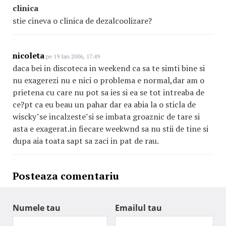
clinica
stie cineva o clinica de dezalcoolizare?
nicoleta
pe 19 Ian 2006, 17:49
daca bei in discoteca in weekend ca sa te simti bine si
nu exagerezi nu e nici o problema e normal,dar am o
prietena cu care nu pot sa ies si ea se tot intreaba de
ce?pt ca eu beau un pahar dar ea abia la o sticla de
wiscky"se incalzeste"si se imbata groaznic de tare si
asta e exagerat.in fiecare weekwnd sa nu stii de tine si
dupa aia toata sapt sa zaci in pat de rau.
Posteaza comentariu
Numele tau
Emailul tau