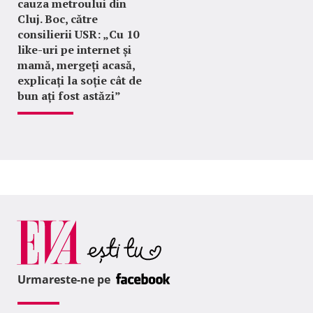
cauza metroului din
Cluj. Boc, către
consilierii USR: „Cu 10
like-uri pe internet și
mamă, mergeți acasă,
explicați la soție cât de
bun ați fost astăzi”
Urmareste-ne pe