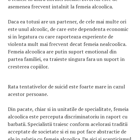
asemenea frecvent intalnit la femeia alcoolica.
Daca ea totusi are un partener, de cele mai multe ori
este unul alcoolic, de care este dependenta economic
si in legatura cu care raporteaza experiente de
violenta mult mai frecvent decat femeia nealcoolica.
Femeia alcoolica are putin suport emotional din
partea familiei, ea traieste singura fara un suport in
cresterea copiilor.
Rata tentativelor de suicid este foarte mare in cazul
acestor persoane.
Din pacate, chiar si in unitatile de specialitate, femeia
alcoolica este perceputa discriminatoriu in raport cu
barbatii. Specialistii traiesc conform acelorasi traditii
acceptate de societate si ei nu pot face abstractie de
ele in relatia cu femeia alcoolica. De aici si scepticismul