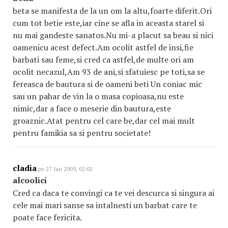
beta se manifesta de la un om la altu,foarte diferit.Ori
cum tot betie este,iar cine se afla in aceasta starel si
nu mai gandeste sanatos.Nu mi-a placut sa beau si nici
oamenicu acest defect.Am ocolit astfel de insi,fie
barbati sau feme,si cred ca astfel,de multe ori am
ocolit necazul,Am 93 de ani,si sfatuiesc pe toti,sa se
fereasca de bautura si de oameni beti Un coniac mic
sau un pahar de vin la o masa copioasa,nu este
nimic,dar a face o meserie din bautura,este
groaznic.Atat pentru cel care be,dar cel mai mult
pentru famikia sa si pentru societate!
cladia
pe 27 Ian 2009, 02:02
alcoolici
Cred ca daca te convingi ca te vei descurca si singura ai
cele mai mari sanse sa intalnesti un barbat care te
poate face fericita.