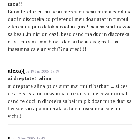
mea!!
Buna fetelor eu nu beau mereu eu beau numai cand ma
duc in discoteka cu prietenul meu doar atat in timpul
zilei eu nu pun delok alcool in gura!! sau sa simt nevoia
sa beau..in nici un caz!! beau cand ma duc in discoteka
ca sa ma simt mai bine...dar nu beau exagerat...asta
inseamna ca e un viciu??nu cred!!!!
alexa}{
pe 19 Ian 2006, 17:49
ai dreptate!! alina
ai dreptate alina pt ca sunt mai multi barbati ....si cea
ce ai zis asta nu inseamna ca e un viciu e ceva normal
cand te duci in dicoteka sa bei un pik doar nu te duci sa
bei suc sau apa minerala asta nu inseamna ca e un
viciu!!
a
pe 19 Ian 2006, 17:49