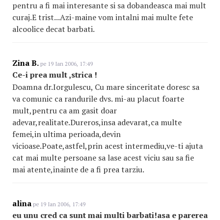
pentru a fi mai interesante si sa dobandeasca mai mult
curaj.E trist...Azi-maine vom intalni mai multe fete
alcoolice decat barbati.
Zina B.
pe 19 Ian 2006, 17:49
Ce-i prea mult ,strica !
Doamna dr.Iorgulescu, Cu mare sinceritate doresc sa
va comunic ca randurile dvs. mi-au placut foarte
mult,pentru ca am gasit doar
adevar,realitate.Dureros,insa adevarat,ca multe
femei,in ultima perioada,devin
vicioase.Poate,astfel,prin acest intermediu,ve-ti ajuta
cat mai multe persoane sa lase acest viciu sau sa fie
mai atente,inainte de a fi prea tarziu.
alina
pe 19 Ian 2006, 17:49
eu unu cred ca sunt mai multi barbati!asa e parerea