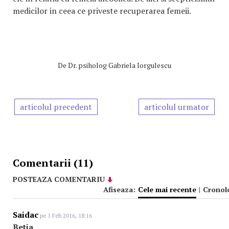
medicilor in ceea ce priveste recuperarea femeii.
De
Dr. psiholog Gabriela Iorgulescu
articolul precedent
articolul urmator
Comentarii (11)
POSTEAZA COMENTARIU
Afiseaza:
Cele mai recente
|
Cronol
Saidac
pe 1 Feb 2016, 18:16
Betia