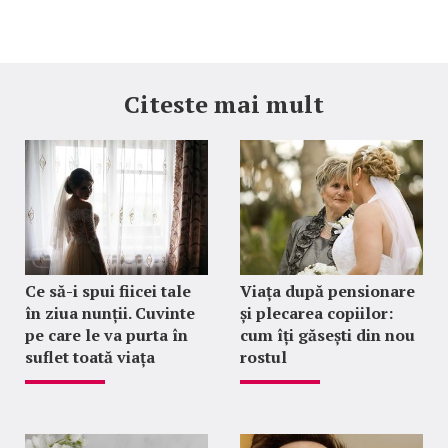
Citeste mai mult
Ce să-i spui fiicei tale
Viața după pensionare
în ziua nunții. Cuvinte
și plecarea copiilor:
pe care le va purta în
cum îți găsești din nou
suflet toată viața
rostul