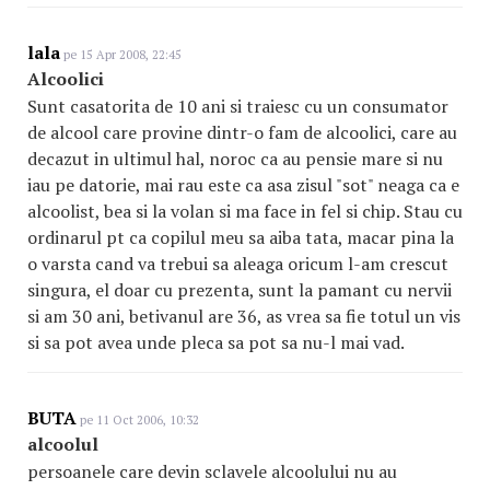
lala
pe 15 Apr 2008, 22:45
Alcoolici
Sunt casatorita de 10 ani si traiesc cu un consumator
de alcool care provine dintr-o fam de alcoolici, care au
decazut in ultimul hal, noroc ca au pensie mare si nu
iau pe datorie, mai rau este ca asa zisul "sot" neaga ca e
alcoolist, bea si la volan si ma face in fel si chip. Stau cu
ordinarul pt ca copilul meu sa aiba tata, macar pina la
o varsta cand va trebui sa aleaga oricum l-am crescut
singura, el doar cu prezenta, sunt la pamant cu nervii
si am 30 ani, betivanul are 36, as vrea sa fie totul un vis
si sa pot avea unde pleca sa pot sa nu-l mai vad.
BUTA
pe 11 Oct 2006, 10:32
alcoolul
persoanele care devin sclavele alcoolului nu au