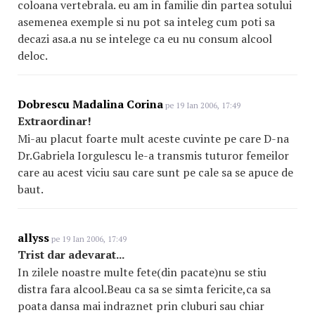
coloana vertebrala. eu am in familie din partea sotului
asemenea exemple si nu pot sa inteleg cum poti sa
decazi asa.a nu se intelege ca eu nu consum alcool
deloc.
Dobrescu Madalina Corina
pe 19 Ian 2006, 17:49
Extraordinar!
Mi-au placut foarte mult aceste cuvinte pe care D-na
Dr.Gabriela Iorgulescu le-a transmis tuturor femeilor
care au acest viciu sau care sunt pe cale sa se apuce de
baut.
allyss
pe 19 Ian 2006, 17:49
Trist dar adevarat...
In zilele noastre multe fete(din pacate)nu se stiu
distra fara alcool.Beau ca sa se simta fericite,ca sa
poata dansa mai indraznet prin cluburi sau chiar