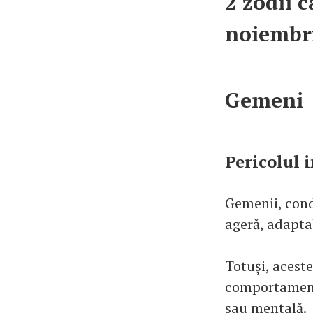
2 zodii c
noiembr
Gemeni
Pericolul 
Gemenii, cond
ageră, adapta
Totuși, aceste
comportament 
sau mentală.