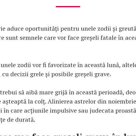
e aduce oportunități pentru unele zodii și greută
are sunt semnele care vor face greșeli fatale în ac
unele zodii vor fi favorizate în această lună, alte
cu decizii grele și posibile greșeli grave.
trebui să aibă mare grijă în această perioadă, de
le așteaptă la colț. Alinierea astrelor din noiembrie
i în care acțiunile impulsive sau judecata proast
țe de durată.