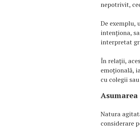
nepotrivit, ce
De exemplu, u
intenționa, s
interpretat gr
În relații, ac
emoțională, ia
cu colegii sau 
Asumarea r
Natura agitată
considerare p