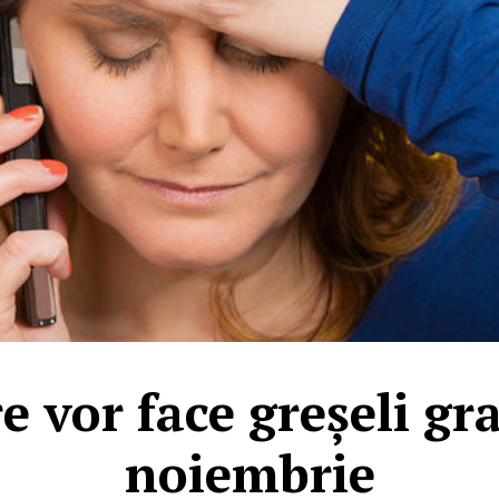
re vor face greșeli gr
noiembrie