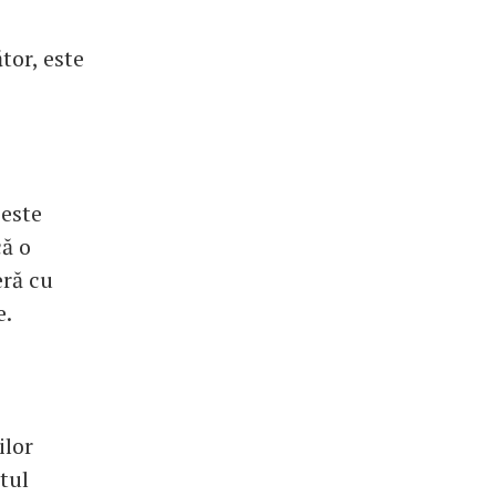
tor, este
 este
ă o
eră cu
e.
ilor
tul