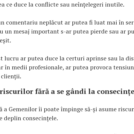
ea ce duce la conflicte sau neînțelegeri inutile.
n comentariu neplăcut ar putea fi luat mai în ser
au un mesaj important s-ar putea pierde sau ar pu
eșit.
est lucru ar putea duce la certuri aprinse sau la di
r în medii profesionale, ar putea provoca tensiun
clienții.
iscurilor fără a se gândi la consecinț
 a Gemenilor îi poate împinge să-și asume riscuri
e deplin consecințele.