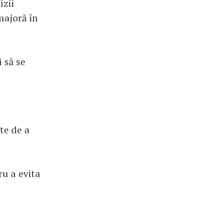
izii
majoră în
i să se
te de a
ru a evita