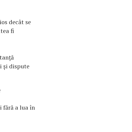
ios decât se
tea fi
stanță
i și dispute
e
 fără a lua în