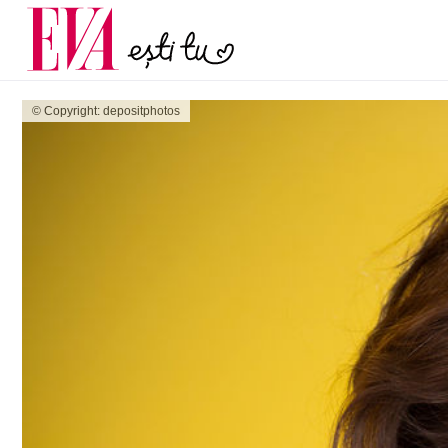
menopauză și când ar t
Carieră
la medic
Actualitate
© Copyright: depositphotos