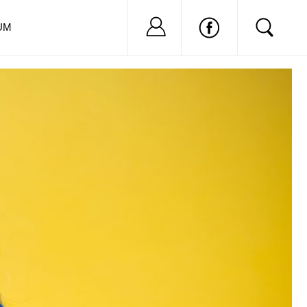
Nu ai cont?
Inregistreaza-
UM