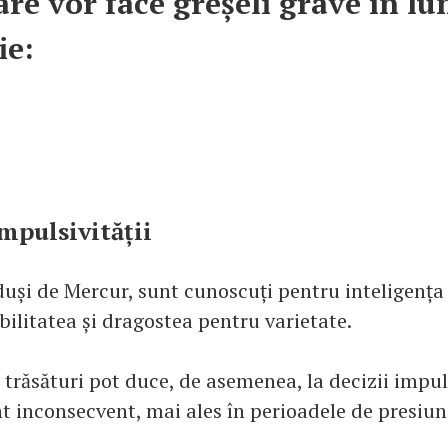
are vor face greșeli grave în lu
ie:
impulsivității
uși de Mercur, sunt cunoscuți pentru inteligența 
bilitatea și dragostea pentru varietate.
 trăsături pot duce, de asemenea, la decizii impul
inconsecvent, mai ales în perioadele de presiu