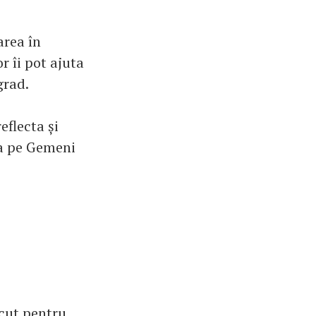
area în
r îi pot ajuta
grad.
eflecta și
ca pe Gemeni
cut pentru