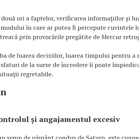
 două ori a faptelor, verificarea informațiilor și lu
modului în care ar putea fi percepute cuvintele lo
treacă prin provocările pregătite de Mercur retro
a de luarea deciziilor, luarea timpului pentru a r
 sfaturi de la surse de încredere îi poate împiedi
situații regretabile.
rn
ontrolul și angajamentul excesiv
un semn de pământ condus de Saturn, este cunos