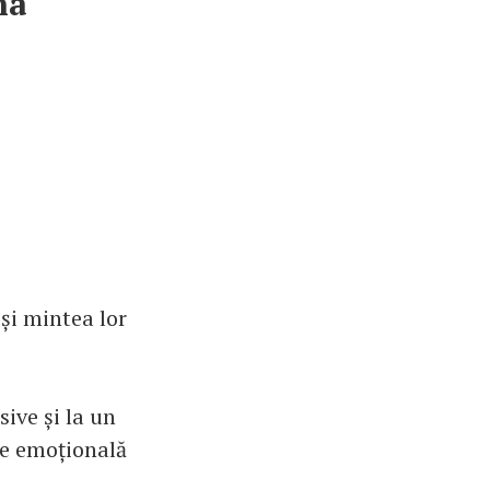
na
și mintea lor
sive și la un
ne emoțională