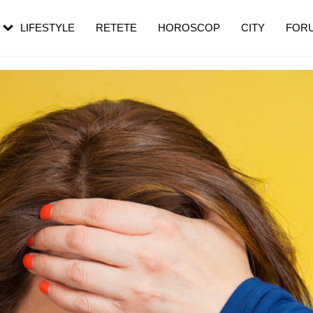
rebui să mergi
și 60 de ani. De ce te trezești mai des
pe măsură ce înaintezi în vârstă
LIFESTYLE
RETETE
HOROSCOP
CITY
FOR