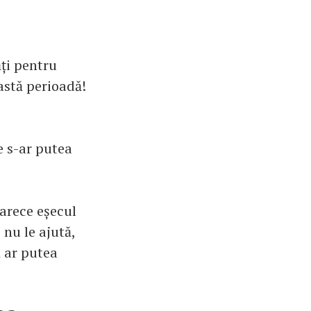
ți pentru
eastă perioadă!
le s-ar putea
oarece eșecul
 nu le ajută,
ă ar putea