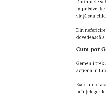
Dorința de sc
impulsive, fi
viață sau chia
Din nefericire
dovedească a 
Cum pot Ge
Gemenii trebu
acționa în lu
Exersarea răbd
neînțelegerile