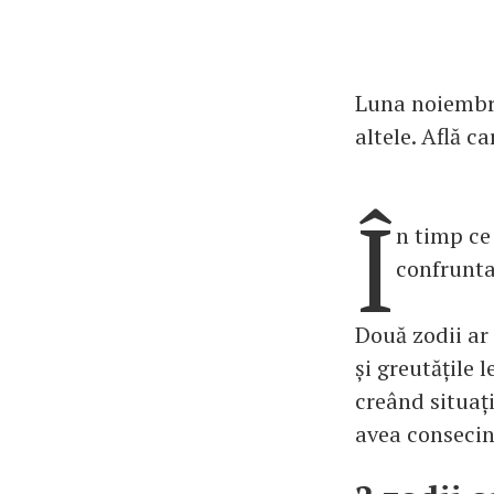
Luna noiembri
altele. Află c
Î
n timp ce 
confrunta 
Două zodii ar 
și greutățile 
creând situați
avea consecin