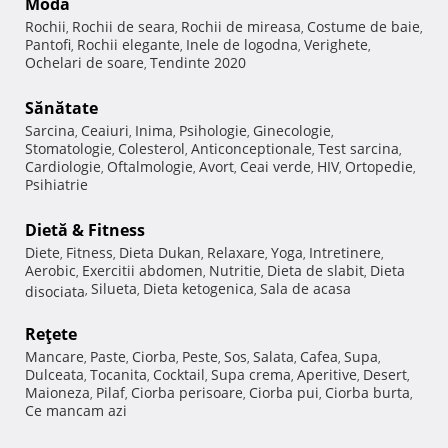
Modă
Rochii
Rochii de seara
Rochii de mireasa
Costume de baie
,
,
,
,
Pantofi
Rochii elegante
Inele de logodna
Verighete
,
,
,
,
Ochelari de soare
Tendinte 2020
,
Sănătate
Sarcina
Ceaiuri
Inima
Psihologie
Ginecologie
,
,
,
,
,
Stomatologie
Colesterol
Anticonceptionale
Test sarcina
,
,
,
,
Cardiologie
Oftalmologie
Avort
Ceai verde
HIV
Ortopedie
,
,
,
,
,
,
Psihiatrie
Dietă & Fitness
Diete
Fitness
Dieta Dukan
Relaxare
Yoga
Intretinere
,
,
,
,
,
,
Aerobic
Exercitii abdomen
Nutritie
Dieta de slabit
Dieta
,
,
,
,
Silueta
Dieta ketogenica
Sala de acasa
disociata
,
,
,
Reţete
Mancare
Paste
Ciorba
Peste
Sos
Salata
Cafea
Supa
,
,
,
,
,
,
,
,
Dulceata
Tocanita
Cocktail
Supa crema
Aperitive
Desert
,
,
,
,
,
,
Maioneza
Pilaf
Ciorba perisoare
Ciorba pui
Ciorba burta
,
,
,
,
,
Ce mancam azi