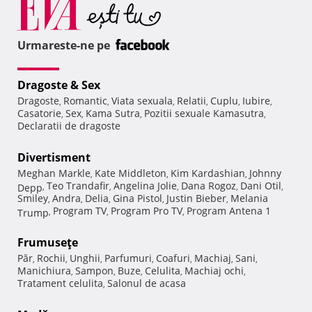
Urmareste-ne pe
Dragoste & Sex
Dragoste
Romantic
Viata sexuala
Relatii
Cuplu
Iubire
,
,
,
,
,
,
Casatorie
Sex
Kama Sutra
Pozitii sexuale Kamasutra
,
,
,
,
Declaratii de dragoste
Divertisment
Meghan Markle
Kate Middleton
Kim Kardashian
Johnny
,
,
,
Teo Trandafir
Angelina Jolie
Dana Rogoz
Dani Otil
Depp
,
,
,
,
,
Smiley
Andra
Delia
Gina Pistol
Justin Bieber
Melania
,
,
,
,
,
Program TV
Program Pro TV
Program Antena 1
Trump
,
,
,
Frumuseţe
Păr
Rochii
Unghii
Parfumuri
Coafuri
Machiaj
Sani
,
,
,
,
,
,
,
Manichiura
Sampon
Buze
Celulita
Machiaj ochi
,
,
,
,
,
Tratament celulita
Salonul de acasa
,