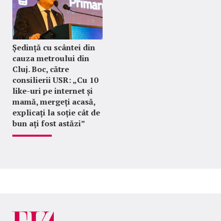
Ședință cu scântei din
cauza metroului din
Cluj. Boc, către
consilierii USR: „Cu 10
like-uri pe internet și
mamă, mergeți acasă,
explicați la soție cât de
bun ați fost astăzi”