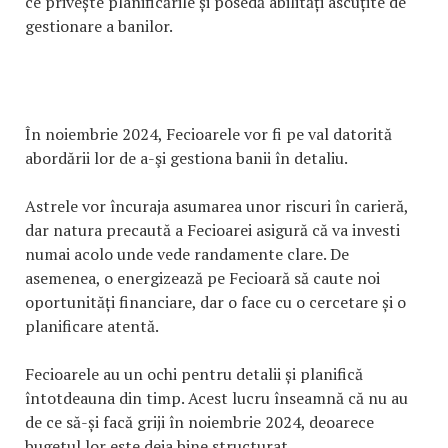
ce privește planificările și posedă abilități ascuțite de
gestionare a banilor.
În noiembrie 2024, Fecioarele vor fi pe val datorită
abordării lor de a-şi gestiona banii în detaliu.
Astrele vor încuraja asumarea unor riscuri în carieră,
dar natura precaută a Fecioarei asigură că va investi
numai acolo unde vede randamente clare. De
asemenea, o energizează pe Fecioară să caute noi
oportunități financiare, dar o face cu o cercetare și o
planificare atentă.
Fecioarele au un ochi pentru detalii și planifică
întotdeauna din timp. Acest lucru înseamnă că nu au
de ce să-și facă griji în noiembrie 2024, deoarece
bugetul lor este deja bine structurat.