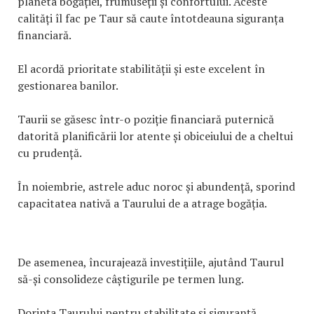
planeta bogăției, frumuseții și confortului. Aceste
calități îl fac pe Taur să caute întotdeauna siguranța
financiară.
El acordă prioritate stabilității și este excelent în
gestionarea banilor.
Taurii se găsesc într-o poziție financiară puternică
datorită planificării lor atente și obiceiului de a cheltui
cu prudență.
În noiembrie, astrele aduc noroc și abundență, sporind
capacitatea nativă a Taurului de a atrage bogăția.
De asemenea, încurajează investițiile, ajutând Taurul
să-și consolideze câștigurile pe termen lung.
Dorința Taurului pentru stabilitate și siguranță