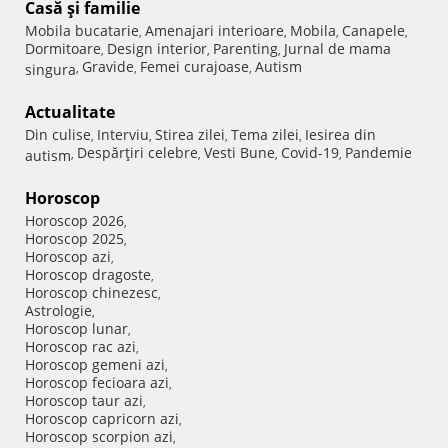
Casă şi familie
Mobila bucatarie
Amenajari interioare
Mobila
Canapele
,
,
,
,
Dormitoare
Design interior
Parenting
Jurnal de mama
,
,
,
Gravide
Femei curajoase
Autism
singura
,
,
,
Actualitate
Din culise
Interviu
Stirea zilei
Tema zilei
Iesirea din
,
,
,
,
Despărţiri celebre
Vesti Bune
Covid-19
Pandemie
autism
,
,
,
,
Horoscop
Horoscop 2026
,
Horoscop 2025
,
Horoscop azi
,
Horoscop dragoste
,
Horoscop chinezesc
,
Astrologie
,
Horoscop lunar
,
Horoscop rac azi
,
Horoscop gemeni azi
,
Horoscop fecioara azi
,
Horoscop taur azi
,
Horoscop capricorn azi
,
Horoscop scorpion azi
,