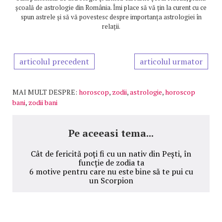
școală de astrologie din România. Îmi place să vă țin la curent cu ce
spun astrele și să vă povestesc despre importanța astrologiei în
relații.
articolul precedent
articolul urmator
MAI MULT DESPRE:
horoscop
,
zodii
,
astrologie
,
horoscop
bani
,
zodii bani
Pe aceeasi tema...
Cât de fericită poți fi cu un nativ din Pești, în
funcție de zodia ta
6 motive pentru care nu este bine să te pui cu
un Scorpion