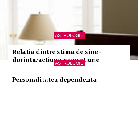
ASTROLOGIE
Relatia dintre stima de sine -
dorinta/actiune-nonactiune
ASTROLOGIE
Personalitatea dependenta