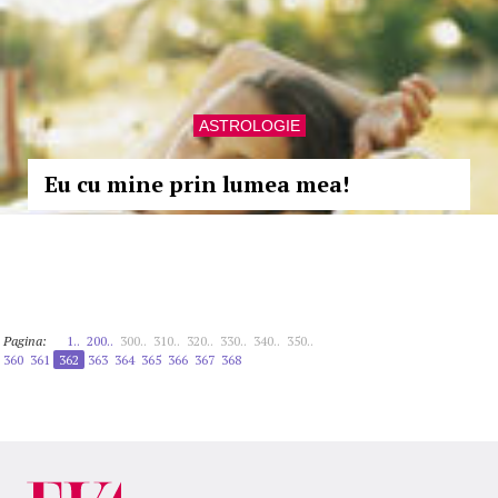
ASTROLOGIE
Eu cu mine prin lumea mea!
Pagina:
1..
200..
300..
310..
320..
330..
340..
350..
360
361
362
363
364
365
366
367
368