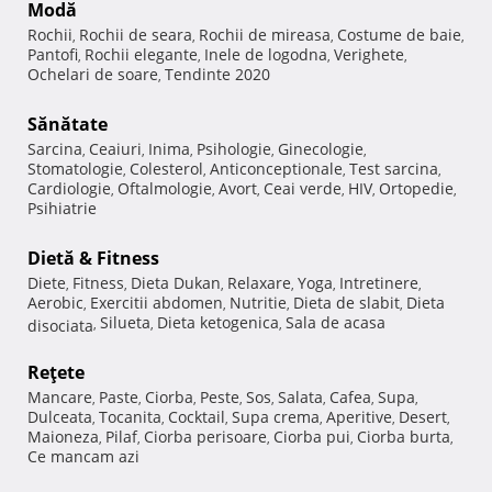
Modă
Rochii
Rochii de seara
Rochii de mireasa
Costume de baie
,
,
,
,
Pantofi
Rochii elegante
Inele de logodna
Verighete
,
,
,
,
Ochelari de soare
Tendinte 2020
,
Sănătate
Sarcina
Ceaiuri
Inima
Psihologie
Ginecologie
,
,
,
,
,
Stomatologie
Colesterol
Anticonceptionale
Test sarcina
,
,
,
,
Cardiologie
Oftalmologie
Avort
Ceai verde
HIV
Ortopedie
,
,
,
,
,
,
Psihiatrie
Dietă & Fitness
Diete
Fitness
Dieta Dukan
Relaxare
Yoga
Intretinere
,
,
,
,
,
,
Aerobic
Exercitii abdomen
Nutritie
Dieta de slabit
Dieta
,
,
,
,
Silueta
Dieta ketogenica
Sala de acasa
disociata
,
,
,
Reţete
Mancare
Paste
Ciorba
Peste
Sos
Salata
Cafea
Supa
,
,
,
,
,
,
,
,
Dulceata
Tocanita
Cocktail
Supa crema
Aperitive
Desert
,
,
,
,
,
,
Maioneza
Pilaf
Ciorba perisoare
Ciorba pui
Ciorba burta
,
,
,
,
,
Ce mancam azi