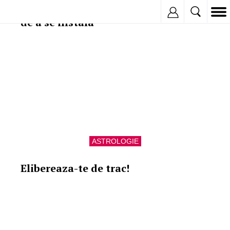
3 pasi care elimina stressul inainte
Inregistreaza
de a se instala
ASTROLOGIE
Elibereaza-te de trac!