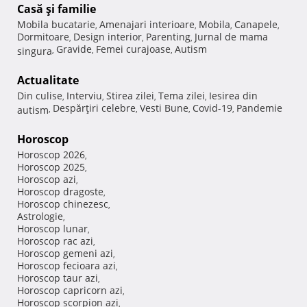
Casă şi familie
Mobila bucatarie
Amenajari interioare
Mobila
Canapele
,
,
,
,
Dormitoare
Design interior
Parenting
Jurnal de mama
,
,
,
Gravide
Femei curajoase
Autism
singura
,
,
,
Actualitate
Din culise
Interviu
Stirea zilei
Tema zilei
Iesirea din
,
,
,
,
Despărţiri celebre
Vesti Bune
Covid-19
Pandemie
autism
,
,
,
,
Horoscop
Horoscop 2026
,
Horoscop 2025
,
Horoscop azi
,
Horoscop dragoste
,
Horoscop chinezesc
,
Astrologie
,
Horoscop lunar
,
Horoscop rac azi
,
Horoscop gemeni azi
,
Horoscop fecioara azi
,
Horoscop taur azi
,
Horoscop capricorn azi
,
Horoscop scorpion azi
,