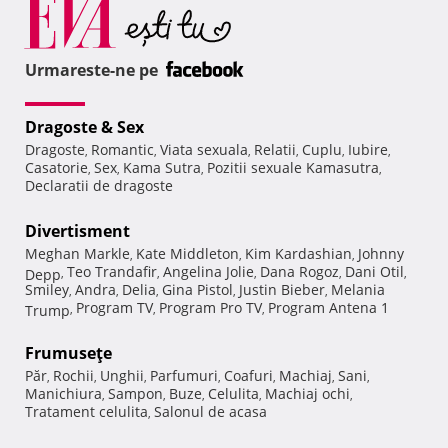
Urmareste-ne pe
Dragoste & Sex
Dragoste
Romantic
Viata sexuala
Relatii
Cuplu
Iubire
,
,
,
,
,
,
Casatorie
Sex
Kama Sutra
Pozitii sexuale Kamasutra
,
,
,
,
Declaratii de dragoste
Divertisment
Meghan Markle
Kate Middleton
Kim Kardashian
Johnny
,
,
,
Teo Trandafir
Angelina Jolie
Dana Rogoz
Dani Otil
Depp
,
,
,
,
,
Smiley
Andra
Delia
Gina Pistol
Justin Bieber
Melania
,
,
,
,
,
Program TV
Program Pro TV
Program Antena 1
Trump
,
,
,
Frumuseţe
Păr
Rochii
Unghii
Parfumuri
Coafuri
Machiaj
Sani
,
,
,
,
,
,
,
Manichiura
Sampon
Buze
Celulita
Machiaj ochi
,
,
,
,
,
Tratament celulita
Salonul de acasa
,