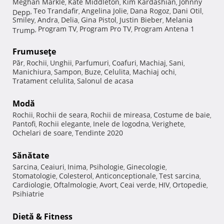
Meghan Markle
Kate Middleton
Kim Kardashian
Johnny
,
,
,
Teo Trandafir
Angelina Jolie
Dana Rogoz
Dani Otil
Depp
,
,
,
,
,
Smiley
Andra
Delia
Gina Pistol
Justin Bieber
Melania
,
,
,
,
,
Program TV
Program Pro TV
Program Antena 1
Trump
,
,
,
Frumuseţe
Păr
Rochii
Unghii
Parfumuri
Coafuri
Machiaj
Sani
,
,
,
,
,
,
,
Manichiura
Sampon
Buze
Celulita
Machiaj ochi
,
,
,
,
,
Tratament celulita
Salonul de acasa
,
Modă
Rochii
Rochii de seara
Rochii de mireasa
Costume de baie
,
,
,
,
Pantofi
Rochii elegante
Inele de logodna
Verighete
,
,
,
,
Ochelari de soare
Tendinte 2020
,
Sănătate
Sarcina
Ceaiuri
Inima
Psihologie
Ginecologie
,
,
,
,
,
Stomatologie
Colesterol
Anticonceptionale
Test sarcina
,
,
,
,
Cardiologie
Oftalmologie
Avort
Ceai verde
HIV
Ortopedie
,
,
,
,
,
,
Psihiatrie
Dietă & Fitness