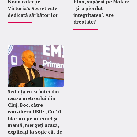
Noua colecție
Elon, supărat pe Nolan:
Victoria's Secret este
"şi-a pierdut
dedicată sărbătorilor
integritatea". Are
dreptate?
Ședință cu scântei din
cauza metroului din
Cluj. Boc, către
consilierii USR: „Cu 10
like-uri pe internet și
mamă, mergeți acasă,
explicați la soție cât de