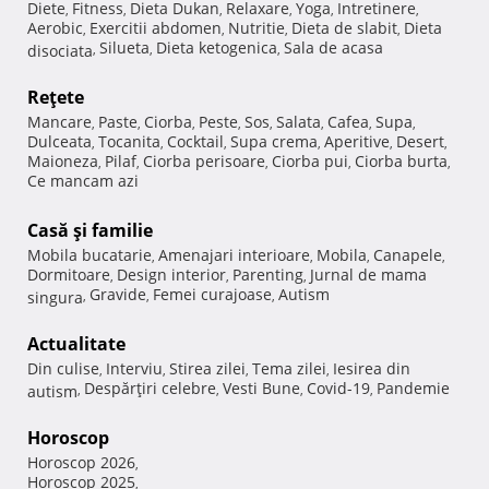
Diete
Fitness
Dieta Dukan
Relaxare
Yoga
Intretinere
,
,
,
,
,
,
Aerobic
Exercitii abdomen
Nutritie
Dieta de slabit
Dieta
,
,
,
,
Silueta
Dieta ketogenica
Sala de acasa
disociata
,
,
,
Reţete
Mancare
Paste
Ciorba
Peste
Sos
Salata
Cafea
Supa
,
,
,
,
,
,
,
,
Dulceata
Tocanita
Cocktail
Supa crema
Aperitive
Desert
,
,
,
,
,
,
Maioneza
Pilaf
Ciorba perisoare
Ciorba pui
Ciorba burta
,
,
,
,
,
Ce mancam azi
Casă şi familie
Mobila bucatarie
Amenajari interioare
Mobila
Canapele
,
,
,
,
Dormitoare
Design interior
Parenting
Jurnal de mama
,
,
,
Gravide
Femei curajoase
Autism
singura
,
,
,
Actualitate
Din culise
Interviu
Stirea zilei
Tema zilei
Iesirea din
,
,
,
,
Despărţiri celebre
Vesti Bune
Covid-19
Pandemie
autism
,
,
,
,
Horoscop
Horoscop 2026
,
Horoscop 2025
,