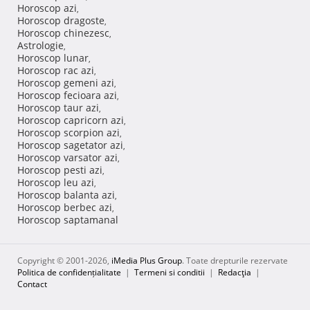
Horoscop azi
,
Horoscop dragoste
,
Horoscop chinezesc
,
Astrologie
,
Horoscop lunar
,
Horoscop rac azi
,
Horoscop gemeni azi
,
Horoscop fecioara azi
,
Horoscop taur azi
,
Horoscop capricorn azi
,
Horoscop scorpion azi
,
Horoscop sagetator azi
,
Horoscop varsator azi
,
Horoscop pesti azi
,
Horoscop leu azi
,
Horoscop balanta azi
,
Horoscop berbec azi
,
Horoscop saptamanal
Copyright © 2001-2026,
iMedia Plus Group
. Toate drepturile rezervate
Politica de confidențialitate
|
Termeni si conditii
|
Redacţia
|
Contact