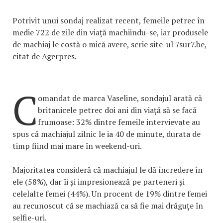
Potrivit unui sondaj realizat recent, femeile petrec în
medie 722 de zile din viață machiindu-se, iar produsele
de machiaj le costă o mică avere, scrie site-ul 7sur7.be,
citat de Agerpres.
C
omandat de marca Vaseline, sondajul arată că
britanicele petrec doi ani din viață să se facă
frumoase: 32% dintre femeile intervievate au
spus că machiajul zilnic le ia 40 de minute, durata de
timp fiind mai mare în weekend-uri.
Majoritatea consideră că machiajul le dă încredere în
ele (58%), dar îi și impresionează pe parteneri și
celelalte femei (44%). Un procent de 19% dintre femei
au recunoscut că se machiază ca să fie mai drăguțe în
selfie-uri.