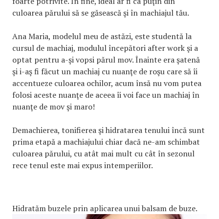
foarte potrivite. În fine, ideal ar fi ca puţin din
culoarea părului să se găsească şi în machiajul tău.
Ana Maria, modelul meu de astăzi, este studentă la
cursul de machiaj, modulul începători after work şi a
optat pentru a-şi vopsi părul mov. Înainte era şatenă
şi i-aş fi făcut un machiaj cu nuanţe de roşu care să îi
accentueze culoarea ochilor, acum însă nu vom putea
folosi aceste nuanţe de aceea îi voi face un machiaj în
nuanţe de mov şi maro!
Demachierea, tonifierea şi hidratarea tenului încă sunt
prima etapă a machiajului chiar dacă ne-am schimbat
culoarea părului, cu atât mai mult cu cât în sezonul
rece tenul este mai expus intemperiilor.
Hidratăm buzele prin aplicarea unui balsam de buze.