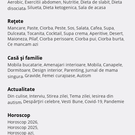
Aerobic
Exercitii abdomen
Nutritie
Dieta de slabit
Dieta
,
,
,
,
Silueta
Dieta ketogenica
Sala de acasa
disociata
,
,
,
Reţete
Mancare
Paste
Ciorba
Peste
Sos
Salata
Cafea
Supa
,
,
,
,
,
,
,
,
Dulceata
Tocanita
Cocktail
Supa crema
Aperitive
Desert
,
,
,
,
,
,
Maioneza
Pilaf
Ciorba perisoare
Ciorba pui
Ciorba burta
,
,
,
,
,
Ce mancam azi
Casă şi familie
Mobila bucatarie
Amenajari interioare
Mobila
Canapele
,
,
,
,
Dormitoare
Design interior
Parenting
Jurnal de mama
,
,
,
Gravide
Femei curajoase
Autism
singura
,
,
,
Actualitate
Din culise
Interviu
Stirea zilei
Tema zilei
Iesirea din
,
,
,
,
Despărţiri celebre
Vesti Bune
Covid-19
Pandemie
autism
,
,
,
,
Horoscop
Horoscop 2026
,
Horoscop 2025
,
Horoscop azi
,