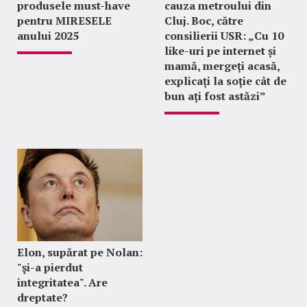
produsele must-have
cauza metroului din
pentru MIRESELE
Cluj. Boc, către
anului 2025
consilierii USR: „Cu 10
like-uri pe internet și
mamă, mergeți acasă,
explicați la soție cât de
bun ați fost astăzi”
Elon, supărat pe Nolan:
"şi-a pierdut
integritatea". Are
dreptate?