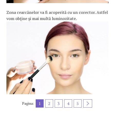
Zona cearcănelor va fi acoperită cu un corector. Astfel
vom obţine şi mai multă luminozitate.
1
2
3
4
5
Pagina: