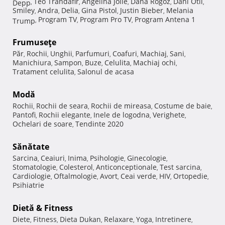
Teo Trandafir
Angelina Jolie
Dana Rogoz
Dani Otil
Depp
,
,
,
,
,
Smiley
Andra
Delia
Gina Pistol
Justin Bieber
Melania
,
,
,
,
,
Program TV
Program Pro TV
Program Antena 1
Trump
,
,
,
Frumuseţe
Păr
Rochii
Unghii
Parfumuri
Coafuri
Machiaj
Sani
,
,
,
,
,
,
,
Manichiura
Sampon
Buze
Celulita
Machiaj ochi
,
,
,
,
,
Tratament celulita
Salonul de acasa
,
Modă
Rochii
Rochii de seara
Rochii de mireasa
Costume de baie
,
,
,
,
Pantofi
Rochii elegante
Inele de logodna
Verighete
,
,
,
,
Ochelari de soare
Tendinte 2020
,
Sănătate
Sarcina
Ceaiuri
Inima
Psihologie
Ginecologie
,
,
,
,
,
Stomatologie
Colesterol
Anticonceptionale
Test sarcina
,
,
,
,
Cardiologie
Oftalmologie
Avort
Ceai verde
HIV
Ortopedie
,
,
,
,
,
,
Psihiatrie
Dietă & Fitness
Diete
Fitness
Dieta Dukan
Relaxare
Yoga
Intretinere
,
,
,
,
,
,