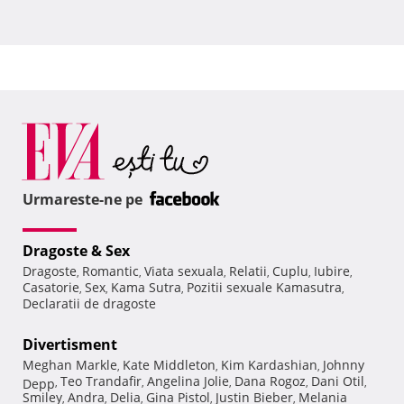
Urmareste-ne pe
Dragoste & Sex
Dragoste
Romantic
Viata sexuala
Relatii
Cuplu
Iubire
,
,
,
,
,
,
Casatorie
Sex
Kama Sutra
Pozitii sexuale Kamasutra
,
,
,
,
Declaratii de dragoste
Divertisment
Meghan Markle
Kate Middleton
Kim Kardashian
Johnny
,
,
,
Teo Trandafir
Angelina Jolie
Dana Rogoz
Dani Otil
Depp
,
,
,
,
,
Smiley
Andra
Delia
Gina Pistol
Justin Bieber
Melania
,
,
,
,
,