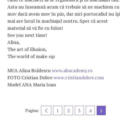
Asta nu înseamnă acum că trebuie să ne machiem cu
mov dacă avem mov în păr, dar nici portocaliul nu îşi
mai are locul în machiajul nostru. Sper că acest
material să vă fie cu folos!
See you next time!
Alina,
The art of illusion,
The world of make-up
MUA Alina Brăilescu
www.abacademy.ro
FOTO Cristian Dobre
www.cristiandobre.com
Model ANA Maria Ioan
1
2
3
4
5
Pagina: