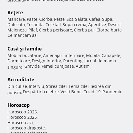
Reţete
Mancare
Paste
Ciorba
Peste
Sos
Salata
Cafea
Supa
,
,
,
,
,
,
,
,
Dulceata
Tocanita
Cocktail
Supa crema
Aperitive
Desert
,
,
,
,
,
,
Maioneza
Pilaf
Ciorba perisoare
Ciorba pui
Ciorba burta
,
,
,
,
,
Ce mancam azi
Casă şi familie
Mobila bucatarie
Amenajari interioare
Mobila
Canapele
,
,
,
,
Dormitoare
Design interior
Parenting
Jurnal de mama
,
,
,
Gravide
Femei curajoase
Autism
singura
,
,
,
Actualitate
Din culise
Interviu
Stirea zilei
Tema zilei
Iesirea din
,
,
,
,
Despărţiri celebre
Vesti Bune
Covid-19
Pandemie
autism
,
,
,
,
Horoscop
Horoscop 2026
,
Horoscop 2025
,
Horoscop azi
,
Horoscop dragoste
,