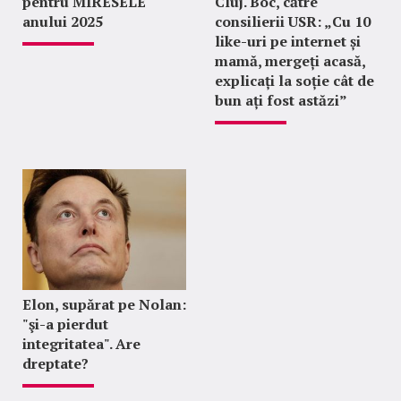
pentru MIRESELE
Cluj. Boc, către
anului 2025
consilierii USR: „Cu 10
like-uri pe internet și
mamă, mergeți acasă,
explicați la soție cât de
bun ați fost astăzi”
Elon, supărat pe Nolan:
"şi-a pierdut
integritatea". Are
dreptate?