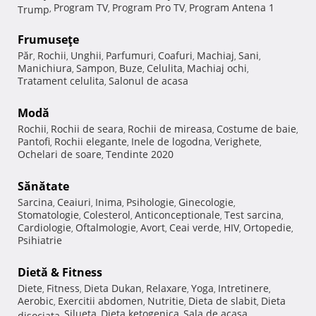
Program TV
Program Pro TV
Program Antena 1
Trump
,
,
,
Frumuseţe
Păr
Rochii
Unghii
Parfumuri
Coafuri
Machiaj
Sani
,
,
,
,
,
,
,
Manichiura
Sampon
Buze
Celulita
Machiaj ochi
,
,
,
,
,
Tratament celulita
Salonul de acasa
,
Modă
Rochii
Rochii de seara
Rochii de mireasa
Costume de baie
,
,
,
,
Pantofi
Rochii elegante
Inele de logodna
Verighete
,
,
,
,
Ochelari de soare
Tendinte 2020
,
Sănătate
Sarcina
Ceaiuri
Inima
Psihologie
Ginecologie
,
,
,
,
,
Stomatologie
Colesterol
Anticonceptionale
Test sarcina
,
,
,
,
Cardiologie
Oftalmologie
Avort
Ceai verde
HIV
Ortopedie
,
,
,
,
,
,
Psihiatrie
Dietă & Fitness
Diete
Fitness
Dieta Dukan
Relaxare
Yoga
Intretinere
,
,
,
,
,
,
Aerobic
Exercitii abdomen
Nutritie
Dieta de slabit
Dieta
,
,
,
,
Silueta
Dieta ketogenica
Sala de acasa
disociata
,
,
,