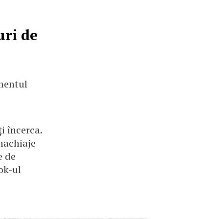
uri de
omentul
i încerca.
 machiaje
e de
ok-ul