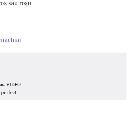
roz sau roșu
 machiaj
pas. VIDEO
 perfect