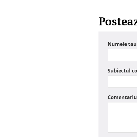
Postea
Numele tau
Subiectul c
Comentariu