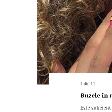
1
din
11
Buzele în 
Este suficient