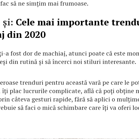
e fac să ne simțim mai frumoase.
 și:
Cele mai importante trend
j din 2020
 ți-a fost dor de machiaj, atunci poate că este m
eși din rutină și să încerci noi stiluri interesante.
roase trenduri pentru această vară pe care le poț
 îți plac lucrurile complicate, află că poți obține
rin câteva gesturi rapide, fără să aplici o mulțim
ebuie să faci o mică schimbare care îți va oferi lo