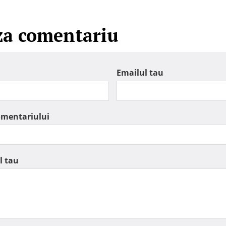
za comentariu
Emailul tau
omentariului
l tau