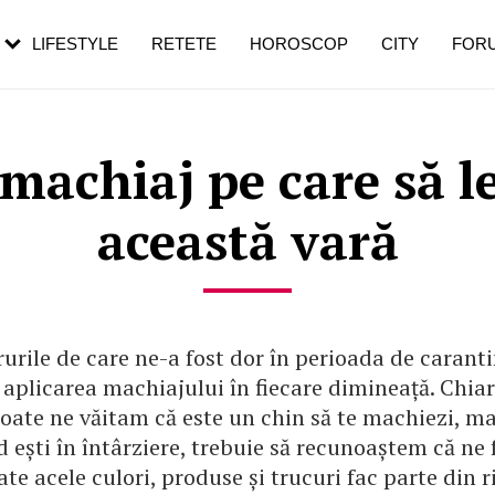
rezești mai des
Cât durează, cum te pregătești și cât
i în vârstă
de dureroasă este investigația
LIFESTYLE
RETETE
HOROSCOP
CITY
FOR
 machiaj pe care să le
această vară
rurile de care ne-a fost dor în perioada de caranti
aplicarea machiajului în fiecare dimineață. Chia
oate ne văitam că este un chin să te machiezi, ma
 ești în întârziere, trebuie să recunoaștem că ne 
ate acele culori, produse și trucuri fac parte din r