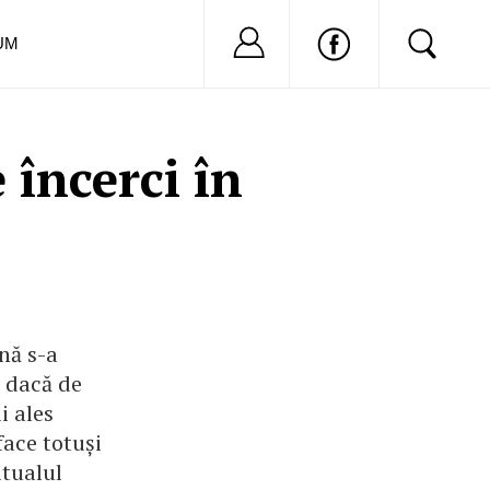
Nu ai cont?
Inregistreaza-
UM
 încerci în
nă s-a
r dacă de
i ales
face totuși
itualul