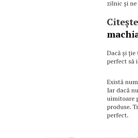
zilnic și n
Citește
machia
Dacă și ție
perfect să i
Există nume
Iar dacă nu
uimitoare p
produse. Tr
perfect.