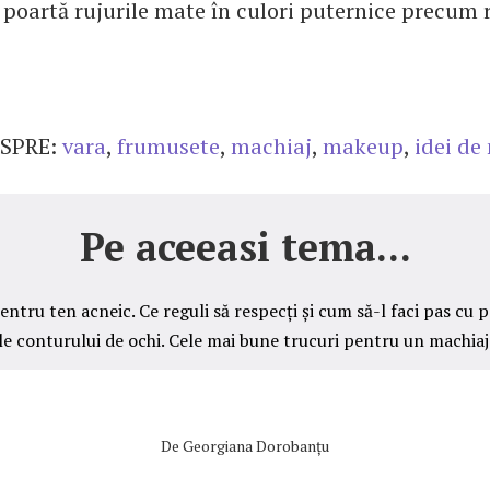
 poartă rujurile mate în culori puternice precum 
SPRE:
vara
,
frumusete
,
machiaj
,
makeup
,
idei de
Pe aceeasi tema...
entru ten acneic. Ce reguli să respecți și cum să-l faci pas cu 
le conturului de ochi. Cele mai bune trucuri pentru un machiaj
De
Georgiana Dorobanțu