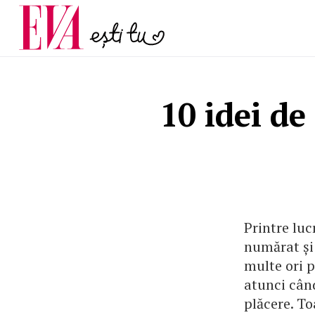
și 60 de ani. De ce te t
Carieră
pe măsură ce înaintez
Actualitate
10 idei de
Printre luc
numărat și 
multe ori p
atunci când
plăcere. To