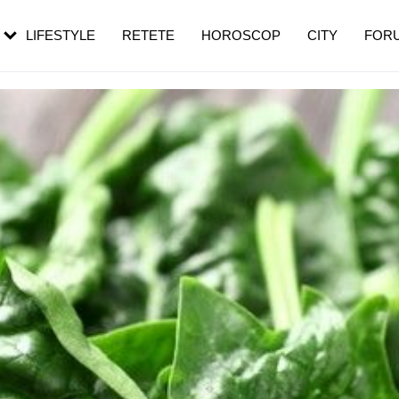
rezești mai des
Cât durează, cum te pregătești și cât
i în vârstă
de dureroasă este investigația
LIFESTYLE
RETETE
HOROSCOP
CITY
FOR