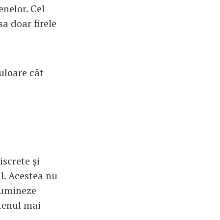
nelor. Cel
sa doar firele
uloare cât
iscrete şi
ul. Acestea nu
 lumineze
 tenul mai