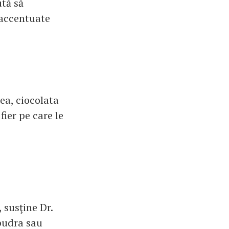
ută să
 accentuate
tea, ciocolata
ier pe care le
 susţine Dr.
 pudra sau