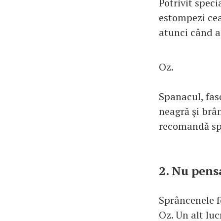
Potrivit speci
estompezi cea
atunci când ai
Oz.
Spanacul, faso
neagră şi brân
recomandă spe
2. Nu pens
Sprâncenele fo
Oz. Un alt luc