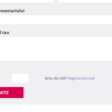
omentariului
l tau
Greu de citit?
Regenerare cod
MITE