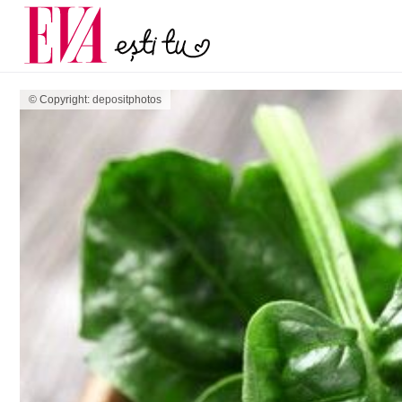
și 60 de ani. De ce te t
Carieră
pe măsură ce înaintez
Actualitate
© Copyright: depositphotos