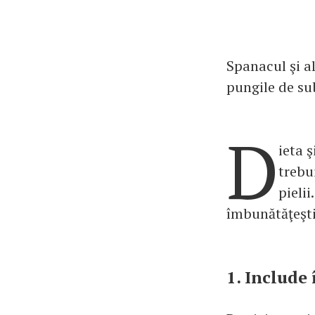
Spanacul şi al
pungile de sub
D
ieta ş
trebu
pielii
îmbunătăţeşti 
1. Include 