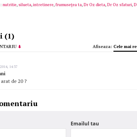
:
nutritie
,
silueta
,
intretinere
,
frumuseţea ta
,
Dr Oz dieta
,
Dr Oz sfaturi
,
D
 (1)
NTARIU
Afiseaza:
Cele mai r
 2014, 14:37
ani
 arat de 20 ?
comentariu
Emailul tau