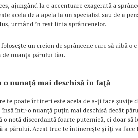
xces, ajungând la o accentuare exagerată a sprânce
ste acela de a apela la un specialist sau de a pen
lus, urmând în rest linia sprâncenelor.
foloseşte un creion de sprâncene care să aibă o c
 de nuanţa părului tău.
cu o nunaţă mai deschisă în faţă
re te poate întineri este acela de a-ţi face şuviţe d
ă, însă într-o nuanţă puţin mai deschisă decât păr
ă o notă discordantă foarte puternică, ci doar să
ă a părului. Acest truc te întinereşte şi îţi va face