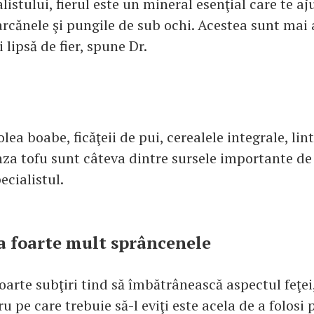
alistului, fierul este un mineral esenţial care te aj
rcănele şi pungile de sub ochi. Acestea sunt mai
 lipsă de fier, spune Dr.
lea boabe, ficăţeii de pui, cerealele integrale, lin
za tofu sunt câteva dintre sursele importante de f
cialistul.
a foarte mult sprâncenele
arte subţiri tind să îmbătrânească aspectul feţei,
ru pe care trebuie să-l eviţi este acela de a folosi