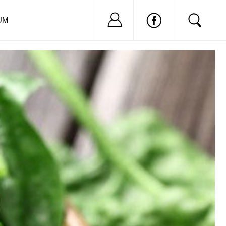
Nu ai cont?
Inregistreaza-
UM