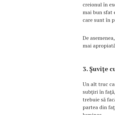
creionul în e
mai bun sfat e
care sunt în p
De asemenea, 
mai apropiată
3. Şuviţe 
Un alt truc ca
subţiri în faţ
trebuie să fac
partea din faţ
luminos.