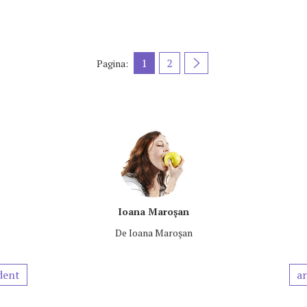
1
2
Pagina:
Ioana Maroşan
De
Ioana Maroşan
dent
ar