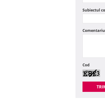
Subiectul c
Comentariu
Cod
TRI