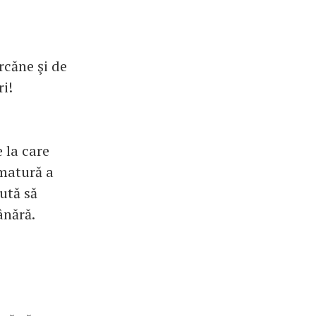
rcăne şi de
ri!
e la care
ematură a
jută să
ânără.