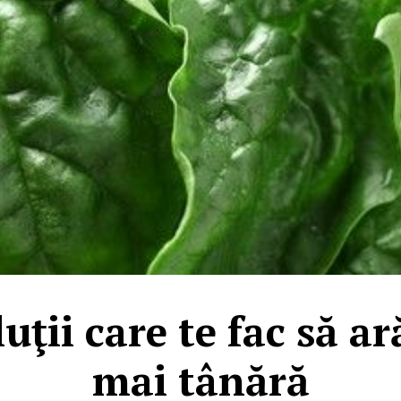
luţii care te fac să ar
mai tânără