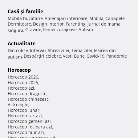
Casă şi familie
Mobila bucatarie
Amenajari interioare
Mobila
Canapele
,
,
,
,
Dormitoare
Design interior
Parenting
Jurnal de mama
,
,
,
Gravide
Femei curajoase
Autism
singura
,
,
,
Actualitate
Din culise
Interviu
Stirea zilei
Tema zilei
Iesirea din
,
,
,
,
Despărţiri celebre
Vesti Bune
Covid-19
Pandemie
autism
,
,
,
,
Horoscop
Horoscop 2026
,
Horoscop 2025
,
Horoscop azi
,
Horoscop dragoste
,
Horoscop chinezesc
,
Astrologie
,
Horoscop lunar
,
Horoscop rac azi
,
Horoscop gemeni azi
,
Horoscop fecioara azi
,
Horoscop taur azi
,
Horoscop capricorn azi