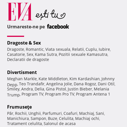
Urmareste-ne pe
Dragoste & Sex
Dragoste
Romantic
Viata sexuala
Relatii
Cuplu
Iubire
,
,
,
,
,
,
Casatorie
Sex
Kama Sutra
Pozitii sexuale Kamasutra
,
,
,
,
Declaratii de dragoste
Divertisment
Meghan Markle
Kate Middleton
Kim Kardashian
Johnny
,
,
,
Teo Trandafir
Angelina Jolie
Dana Rogoz
Dani Otil
Depp
,
,
,
,
,
Smiley
Andra
Delia
Gina Pistol
Justin Bieber
Melania
,
,
,
,
,
Program TV
Program Pro TV
Program Antena 1
Trump
,
,
,
Frumuseţe
Păr
Rochii
Unghii
Parfumuri
Coafuri
Machiaj
Sani
,
,
,
,
,
,
,
Manichiura
Sampon
Buze
Celulita
Machiaj ochi
,
,
,
,
,
Tratament celulita
Salonul de acasa
,