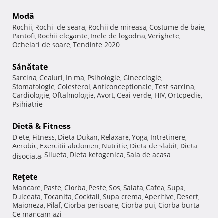
Modă
Rochii
Rochii de seara
Rochii de mireasa
Costume de baie
,
,
,
,
Pantofi
Rochii elegante
Inele de logodna
Verighete
,
,
,
,
Ochelari de soare
Tendinte 2020
,
Sănătate
Sarcina
Ceaiuri
Inima
Psihologie
Ginecologie
,
,
,
,
,
Stomatologie
Colesterol
Anticonceptionale
Test sarcina
,
,
,
,
Cardiologie
Oftalmologie
Avort
Ceai verde
HIV
Ortopedie
,
,
,
,
,
,
Psihiatrie
Dietă & Fitness
Diete
Fitness
Dieta Dukan
Relaxare
Yoga
Intretinere
,
,
,
,
,
,
Aerobic
Exercitii abdomen
Nutritie
Dieta de slabit
Dieta
,
,
,
,
Silueta
Dieta ketogenica
Sala de acasa
disociata
,
,
,
Reţete
Mancare
Paste
Ciorba
Peste
Sos
Salata
Cafea
Supa
,
,
,
,
,
,
,
,
Dulceata
Tocanita
Cocktail
Supa crema
Aperitive
Desert
,
,
,
,
,
,
Maioneza
Pilaf
Ciorba perisoare
Ciorba pui
Ciorba burta
,
,
,
,
,
Ce mancam azi