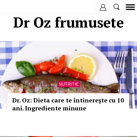
Inregistreaza
Dr Oz frumusete
NUTRITIE
Dr. Oz: Dieta care te întinereşte cu 10
ani. Ingrediente minune