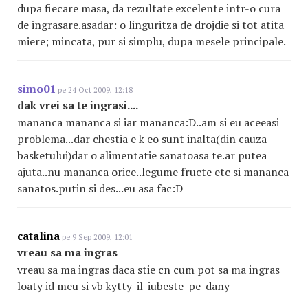
dupa fiecare masa, da rezultate excelente intr-o cura
de ingrasare.asadar: o linguritza de drojdie si tot atita
miere; mincata, pur si simplu, dupa mesele principale.
simo01
pe 24 Oct 2009, 12:18
dak vrei sa te ingrasi....
mananca mananca si iar mananca:D..am si eu aceeasi
problema...dar chestia e k eo sunt inalta(din cauza
basketului)dar o alimentatie sanatoasa te.ar putea
ajuta..nu mananca orice..legume fructe etc si mananca
sanatos.putin si des...eu asa fac:D
catalina
pe 9 Sep 2009, 12:01
vreau sa ma ingras
vreau sa ma ingras daca stie cn cum pot sa ma ingras
loaty id meu si vb kytty-il-iubeste-pe-dany