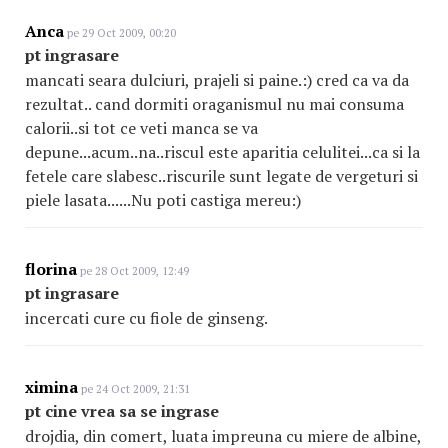
Anca
pe 29 Oct 2009, 00:20
pt ingrasare
mancati seara dulciuri, prajeli si paine.:) cred ca va da
rezultat.. cand dormiti oraganismul nu mai consuma
calorii..si tot ce veti manca se va
depune...acum..na..riscul este aparitia celulitei...ca si la
fetele care slabesc..riscurile sunt legate de vergeturi si
piele lasata......Nu poti castiga mereu:)
florina
pe 28 Oct 2009, 12:49
pt ingrasare
incercati cure cu fiole de ginseng.
ximina
pe 24 Oct 2009, 21:31
pt cine vrea sa se ingrase
drojdia, din comert, luata impreuna cu miere de albine,