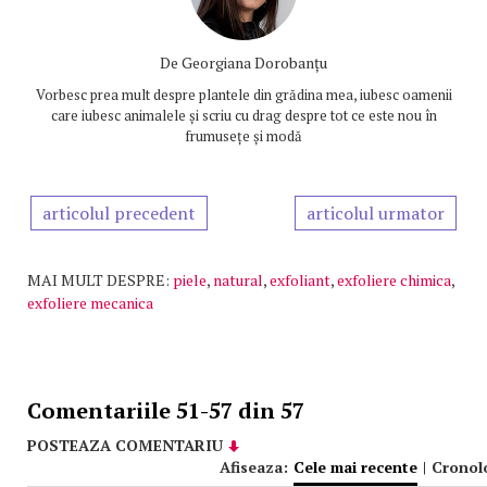
De
Georgiana Dorobanțu
Vorbesc prea mult despre plantele din grădina mea, iubesc oamenii
care iubesc animalele și scriu cu drag despre tot ce este nou în
frumusețe și modă
articolul precedent
articolul urmator
MAI MULT DESPRE:
piele
,
natural
,
exfoliant
,
exfoliere chimica
,
exfoliere mecanica
Comentariile 51-57 din 57
POSTEAZA COMENTARIU
Afiseaza:
Cele mai recente
|
Cronol