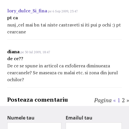
lory_dulce_Si_fina
pe 6 Sep 2009, 23:47
pt ca
nusj ,cel mai bn tai niste castraveti si iti pui p ochi :) pt
cearcane
diana
pe 30 Iul 2009, 18:47
de ce??
De ce se spune in articol ca exfolierea diminueaza
cearcanele? Se maseaza cu malai etc. si zona din jurul
ochilor?
Posteaza comentariu
Pagina
«
1
2
»
Numele tau
Emailul tau