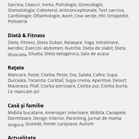
Sarcina
Ceaiuri
Inima
Psihologie
Ginecologie
,
,
,
,
,
Stomatologie
Colesterol
Anticonceptionale
Test sarcina
,
,
,
,
Cardiologie
Oftalmologie
Avort
Ceai verde
HIV
Ortopedie
,
,
,
,
,
,
Psihiatrie
Dietă & Fitness
Diete
Fitness
Dieta Dukan
Relaxare
Yoga
Intretinere
,
,
,
,
,
,
Aerobic
Exercitii abdomen
Nutritie
Dieta de slabit
Dieta
,
,
,
,
Silueta
Dieta ketogenica
Sala de acasa
disociata
,
,
,
Reţete
Mancare
Paste
Ciorba
Peste
Sos
Salata
Cafea
Supa
,
,
,
,
,
,
,
,
Dulceata
Tocanita
Cocktail
Supa crema
Aperitive
Desert
,
,
,
,
,
,
Maioneza
Pilaf
Ciorba perisoare
Ciorba pui
Ciorba burta
,
,
,
,
,
Ce mancam azi
Casă şi familie
Mobila bucatarie
Amenajari interioare
Mobila
Canapele
,
,
,
,
Dormitoare
Design interior
Parenting
Jurnal de mama
,
,
,
Gravide
Femei curajoase
Autism
singura
,
,
,
Actualitate