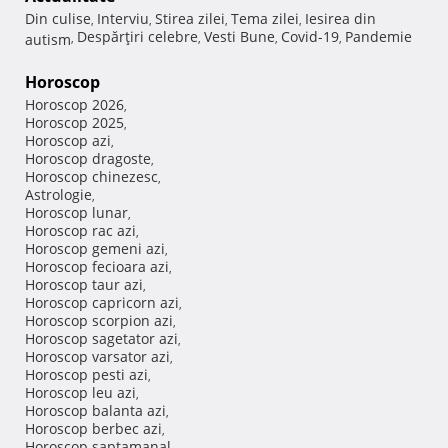
Din culise
Interviu
Stirea zilei
Tema zilei
Iesirea din
,
,
,
,
Despărţiri celebre
Vesti Bune
Covid-19
Pandemie
autism
,
,
,
,
Horoscop
Horoscop 2026
,
Horoscop 2025
,
Horoscop azi
,
Horoscop dragoste
,
Horoscop chinezesc
,
Astrologie
,
Horoscop lunar
,
Horoscop rac azi
,
Horoscop gemeni azi
,
Horoscop fecioara azi
,
Horoscop taur azi
,
Horoscop capricorn azi
,
Horoscop scorpion azi
,
Horoscop sagetator azi
,
Horoscop varsator azi
,
Horoscop pesti azi
,
Horoscop leu azi
,
Horoscop balanta azi
,
Horoscop berbec azi
,
Horoscop saptamanal