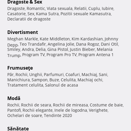
Dragoste & Sex
Dragoste
Romantic
Viata sexuala
Relatii
Cuplu
Iubire
,
,
,
,
,
,
Casatorie
Sex
Kama Sutra
Pozitii sexuale Kamasutra
,
,
,
,
Declaratii de dragoste
Divertisment
Meghan Markle
Kate Middleton
Kim Kardashian
Johnny
,
,
,
Teo Trandafir
Angelina Jolie
Dana Rogoz
Dani Otil
Depp
,
,
,
,
,
Smiley
Andra
Delia
Gina Pistol
Justin Bieber
Melania
,
,
,
,
,
Program TV
Program Pro TV
Program Antena 1
Trump
,
,
,
Frumuseţe
Păr
Rochii
Unghii
Parfumuri
Coafuri
Machiaj
Sani
,
,
,
,
,
,
,
Manichiura
Sampon
Buze
Celulita
Machiaj ochi
,
,
,
,
,
Tratament celulita
Salonul de acasa
,
Modă
Rochii
Rochii de seara
Rochii de mireasa
Costume de baie
,
,
,
,
Pantofi
Rochii elegante
Inele de logodna
Verighete
,
,
,
,
Ochelari de soare
Tendinte 2020
,
Sănătate