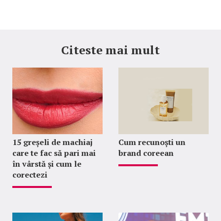
Citeste mai mult
15 greșeli de machiaj
Cum recunoști un
care te fac să pari mai
brand coreean
în vârstă și cum le
corectezi