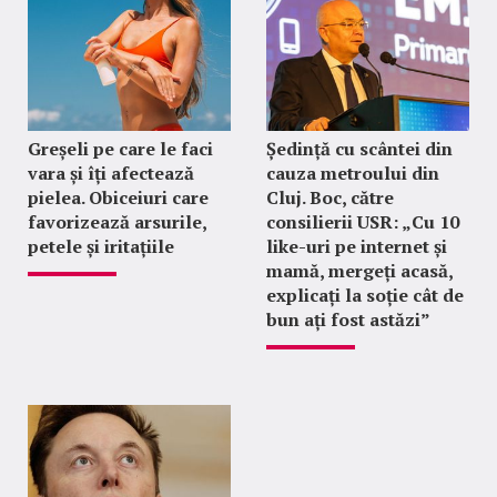
Greșeli pe care le faci
Ședință cu scântei din
vara și îți afectează
cauza metroului din
pielea. Obiceiuri care
Cluj. Boc, către
favorizează arsurile,
consilierii USR: „Cu 10
petele și iritațiile
like-uri pe internet și
mamă, mergeți acasă,
explicați la soție cât de
bun ați fost astăzi”