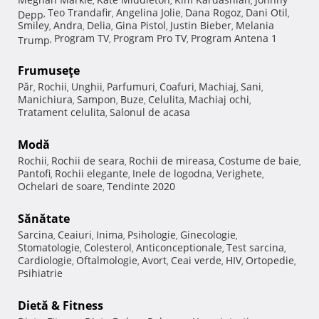
,
,
,
Teo Trandafir
Angelina Jolie
Dana Rogoz
Dani Otil
Depp
,
,
,
,
,
Smiley
Andra
Delia
Gina Pistol
Justin Bieber
Melania
,
,
,
,
,
Program TV
Program Pro TV
Program Antena 1
Trump
,
,
,
Frumuseţe
Păr
Rochii
Unghii
Parfumuri
Coafuri
Machiaj
Sani
,
,
,
,
,
,
,
Manichiura
Sampon
Buze
Celulita
Machiaj ochi
,
,
,
,
,
Tratament celulita
Salonul de acasa
,
Modă
Rochii
Rochii de seara
Rochii de mireasa
Costume de baie
,
,
,
,
Pantofi
Rochii elegante
Inele de logodna
Verighete
,
,
,
,
Ochelari de soare
Tendinte 2020
,
Sănătate
Sarcina
Ceaiuri
Inima
Psihologie
Ginecologie
,
,
,
,
,
Stomatologie
Colesterol
Anticonceptionale
Test sarcina
,
,
,
,
Cardiologie
Oftalmologie
Avort
Ceai verde
HIV
Ortopedie
,
,
,
,
,
,
Psihiatrie
Dietă & Fitness