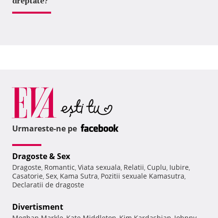
dreptate?
Urmareste-ne pe
Dragoste & Sex
Dragoste
Romantic
Viata sexuala
Relatii
Cuplu
Iubire
,
,
,
,
,
,
Casatorie
Sex
Kama Sutra
Pozitii sexuale Kamasutra
,
,
,
,
Declaratii de dragoste
Divertisment
Meghan Markle
Kate Middleton
Kim Kardashian
Johnny