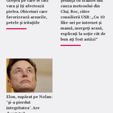
Greșeli pe care le faci
Ședință cu scântei din
vara și îți afectează
cauza metroului din
pielea. Obiceiuri care
Cluj. Boc, către
favorizează arsurile,
consilierii USR: „Cu 10
petele și iritațiile
like-uri pe internet și
mamă, mergeți acasă,
explicați la soție cât de
bun ați fost astăzi”
Elon, supărat pe Nolan:
"şi-a pierdut
integritatea". Are