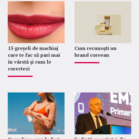
15 greșeli de machiaj
Cum recunoști un
care te fac să pari mai
brand coreean
în vârstă și cum le
corectezi