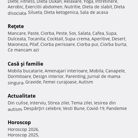
Diete
Fitness
Dieta Dukan
Relaxare
Yoga
Intretinere
,
,
,
,
,
,
Aerobic
Exercitii abdomen
Nutritie
Dieta de slabit
Dieta
,
,
,
,
Silueta
Dieta ketogenica
Sala de acasa
disociata
,
,
,
Reţete
Mancare
Paste
Ciorba
Peste
Sos
Salata
Cafea
Supa
,
,
,
,
,
,
,
,
Dulceata
Tocanita
Cocktail
Supa crema
Aperitive
Desert
,
,
,
,
,
,
Maioneza
Pilaf
Ciorba perisoare
Ciorba pui
Ciorba burta
,
,
,
,
,
Ce mancam azi
Casă şi familie
Mobila bucatarie
Amenajari interioare
Mobila
Canapele
,
,
,
,
Dormitoare
Design interior
Parenting
Jurnal de mama
,
,
,
Gravide
Femei curajoase
Autism
singura
,
,
,
Actualitate
Din culise
Interviu
Stirea zilei
Tema zilei
Iesirea din
,
,
,
,
Despărţiri celebre
Vesti Bune
Covid-19
Pandemie
autism
,
,
,
,
Horoscop
Horoscop 2026
,
Horoscop 2025
,