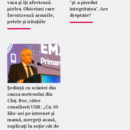
vara și îți afectează
"şi-a pierdut
pielea. Obiceiuri care
integritatea". Are
favorizează arsurile,
dreptate?
petele și iritațiile
Ședință cu scântei din
cauza metroului din
Cluj. Boc, către
consilierii USR: „Cu 10
like-uri pe internet și
mamă, mergeți acasă,
explicați la soție cât de