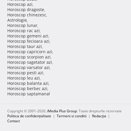
Horoscop azi
,
Horoscop dragoste
,
Horoscop chinezesc
,
Astrologie
,
Horoscop lunar
,
Horoscop rac azi
,
Horoscop gemeni azi
,
Horoscop fecioara azi
,
Horoscop taur azi
,
Horoscop capricorn azi
,
Horoscop scorpion azi
,
Horoscop sagetator azi
,
Horoscop varsator azi
,
Horoscop pesti azi
,
Horoscop leu azi
,
Horoscop balanta azi
,
Horoscop berbec azi
,
Horoscop saptamanal
Copyright © 2001-2026,
iMedia Plus Group
. Toate drepturile rezervate
Politica de confidențialitate
|
Termeni si conditii
|
Redacţia
|
Contact