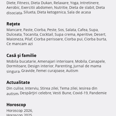
Diete
Fitness
Dieta Dukan
Relaxare
Yoga
Intretinere
,
,
,
,
,
,
Aerobic
Exercitii abdomen
Nutritie
Dieta de slabit
Dieta
,
,
,
,
Silueta
Dieta ketogenica
Sala de acasa
disociata
,
,
,
Reţete
Mancare
Paste
Ciorba
Peste
Sos
Salata
Cafea
Supa
,
,
,
,
,
,
,
,
Dulceata
Tocanita
Cocktail
Supa crema
Aperitive
Desert
,
,
,
,
,
,
Maioneza
Pilaf
Ciorba perisoare
Ciorba pui
Ciorba burta
,
,
,
,
,
Ce mancam azi
Casă şi familie
Mobila bucatarie
Amenajari interioare
Mobila
Canapele
,
,
,
,
Dormitoare
Design interior
Parenting
Jurnal de mama
,
,
,
Gravide
Femei curajoase
Autism
singura
,
,
,
Actualitate
Din culise
Interviu
Stirea zilei
Tema zilei
Iesirea din
,
,
,
,
Despărţiri celebre
Vesti Bune
Covid-19
Pandemie
autism
,
,
,
,
Horoscop
Horoscop 2026
,
Horoscop 2025
,