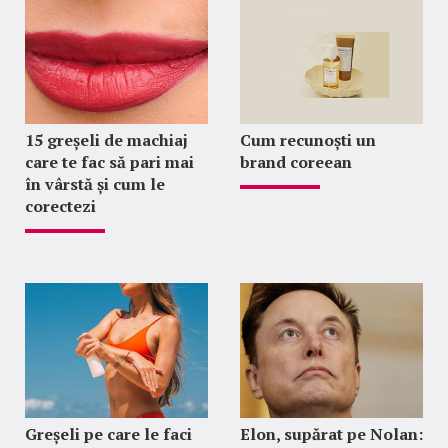
15 greșeli de machiaj
Cum recunoști un
care te fac să pari mai
brand coreean
în vârstă și cum le
corectezi
Greșeli pe care le faci
Elon, supărat pe Nolan: