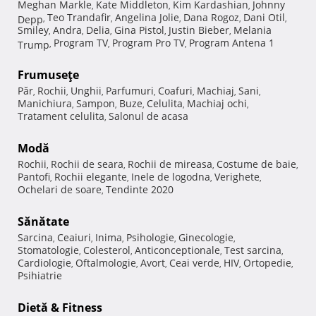
Meghan Markle
Kate Middleton
Kim Kardashian
Johnny
,
,
,
Teo Trandafir
Angelina Jolie
Dana Rogoz
Dani Otil
Depp
,
,
,
,
,
Smiley
Andra
Delia
Gina Pistol
Justin Bieber
Melania
,
,
,
,
,
Program TV
Program Pro TV
Program Antena 1
Trump
,
,
,
Frumuseţe
Păr
Rochii
Unghii
Parfumuri
Coafuri
Machiaj
Sani
,
,
,
,
,
,
,
Manichiura
Sampon
Buze
Celulita
Machiaj ochi
,
,
,
,
,
Tratament celulita
Salonul de acasa
,
Modă
Rochii
Rochii de seara
Rochii de mireasa
Costume de baie
,
,
,
,
Pantofi
Rochii elegante
Inele de logodna
Verighete
,
,
,
,
Ochelari de soare
Tendinte 2020
,
Sănătate
Sarcina
Ceaiuri
Inima
Psihologie
Ginecologie
,
,
,
,
,
Stomatologie
Colesterol
Anticonceptionale
Test sarcina
,
,
,
,
Cardiologie
Oftalmologie
Avort
Ceai verde
HIV
Ortopedie
,
,
,
,
,
,
Psihiatrie
Dietă & Fitness