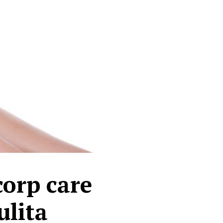
corp care
ulita