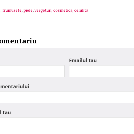
:
frumusete
,
piele
,
vergeturi
,
cosmetica
,
celulita
comentariu
Emailul tau
omentariului
l tau