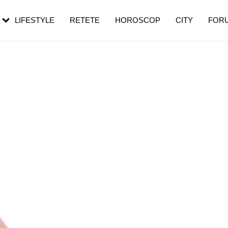
rebui să mergi
și 60 de ani. De ce te trezești mai des
pe măsură ce înaintezi în vârstă
LIFESTYLE
RETETE
HOROSCOP
CITY
FOR