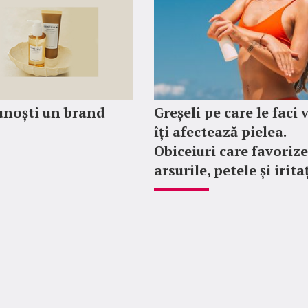
unoști un brand
Greșeli pe care le faci 
îți afectează pielea.
Obiceiuri care favoriz
arsurile, petele și irita