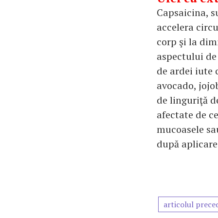
Capsaicina, su
accelera circu
corp şi la dim
aspectului de
de ardei iute 
avocado, jojob
de linguriţă d
afectate de ce
mucoasele sau
după aplicarea
articolul prece