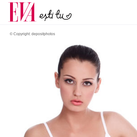
menopauză și când ar t
Carieră
la medic
Actualitate
© Copyright: depositphotos