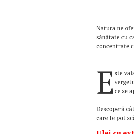
Natura ne ofe
sănătate cu c
concentrate c
E
ste val
vergetu
ce se 
Descoperă câte
care te pot sc
Ulei cu ext