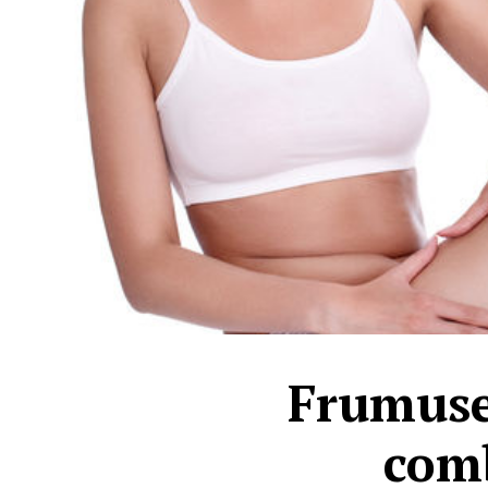
Frumuseţ
comb