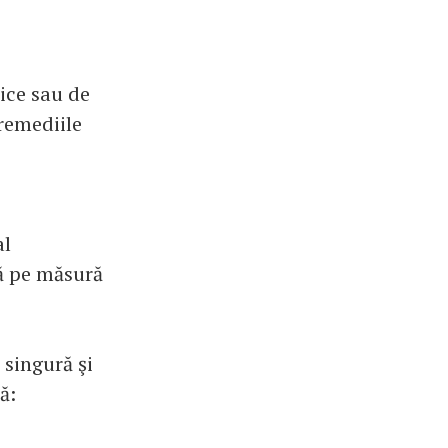
ice sau de
remediile
al
ră pe măsură
 singură şi
ă: