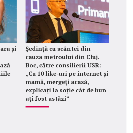
vara și
Ședință cu scântei din
cauza metroului din Cluj.
ează
Boc, către consilierii USR:
țiile
„Cu 10 like-uri pe internet și
mamă, mergeți acasă,
explicați la soție cât de bun
ați fost astăzi”