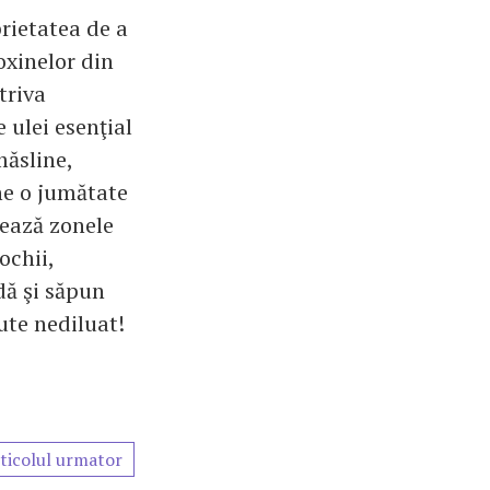
prietatea de a
oxinelor din
triva
 ulei esenţial
măsline,
une o jumătate
sează zonele
ochii,
dă şi săpun
ute nediluat!
ticolul urmator