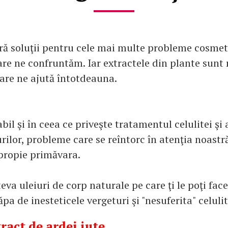
ră soluţii pentru cele mai multe probleme cosmet
are ne confruntăm. Iar extractele din plante sunt 
are ne ajută întotdeauna.
abil şi în ceea ce priveşte tratamentul celulitei şi 
rilor, probleme care se reîntorc în atenţia noast
apropie primăvara.
va uleiuri de corp naturale pe care ţi le poţi face
ăpa de inesteticele vergeturi şi "nesuferita" celulit
ract de ardei iute