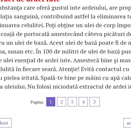
bstanţa care oferă gustul iute ardeiului, are pro
laţia sanguină, contribuind astfel la eliminarea t
inuarea celulitei. Poţi obţine un ulei de corp împo
 coajă de portocală amestecând câteva picături de
cu un ulei de bază. Acest ulei de bază poate fi de 
a, susan etc. În 100 de militri de ulei de bază p
e ulei esenţial de ardei iute. Amestecă bine şi ma
lulită în fiecare seară. Atenţie! Evită contactul cu 
 pielea iritată. Spală-te bine pe mâini cu apă cal
 uleiului. Nu folosi niciodată extractul de ardei i
1
2
3
4
Pagina:
dent
ar