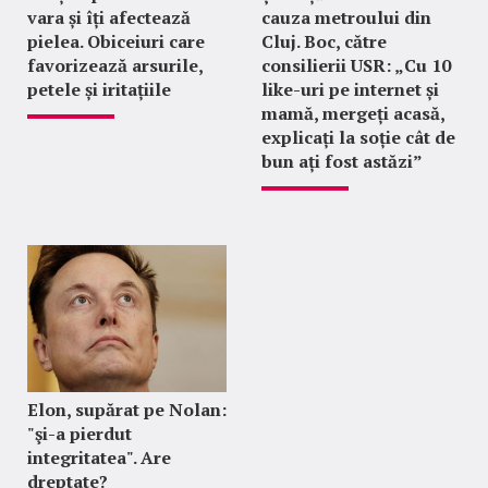
vara și îți afectează
cauza metroului din
pielea. Obiceiuri care
Cluj. Boc, către
favorizează arsurile,
consilierii USR: „Cu 10
petele și iritațiile
like-uri pe internet și
mamă, mergeți acasă,
explicați la soție cât de
bun ați fost astăzi”
Elon, supărat pe Nolan:
"şi-a pierdut
integritatea". Are
dreptate?