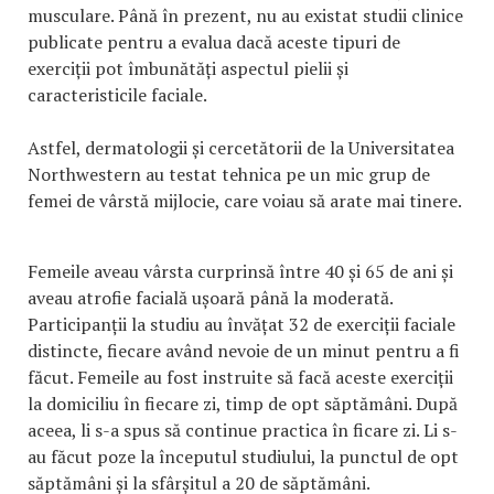
musculare. Până în prezent, nu au existat studii clinice
publicate pentru a evalua dacă aceste tipuri de
exerciții pot îmbunătăți aspectul pielii și
caracteristicile faciale.
Astfel, dermatologii și cercetătorii de la Universitatea
Northwestern au testat tehnica pe un mic grup de
femei de vârstă mijlocie, care voiau să arate mai tinere.
Femeile aveau vârsta curprinsă între 40 și 65 de ani și
aveau atrofie facială ușoară până la moderată.
Participanții la studiu au învățat 32 de exerciții faciale
distincte, fiecare având nevoie de un minut pentru a fi
făcut. Femeile au fost instruite să facă aceste exerciții
la domiciliu în fiecare zi, timp de opt săptămâni. După
aceea, li s-a spus să continue practica în ficare zi. Li s-
au făcut poze la începutul studiului, la punctul de opt
săptămâni și la sfârșitul a 20 de săptămâni.