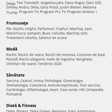
Teo Trandafir
Angelina Jolie
Dana Rogoz
Dani Otil
Depp
,
,
,
,
,
Smiley
Andra
Delia
Gina Pistol
Justin Bieber
Melania
,
,
,
,
,
Program TV
Program Pro TV
Program Antena 1
Trump
,
,
,
Frumuseţe
Păr
Rochii
Unghii
Parfumuri
Coafuri
Machiaj
Sani
,
,
,
,
,
,
,
Manichiura
Sampon
Buze
Celulita
Machiaj ochi
,
,
,
,
,
Tratament celulita
Salonul de acasa
,
Modă
Rochii
Rochii de seara
Rochii de mireasa
Costume de baie
,
,
,
,
Pantofi
Rochii elegante
Inele de logodna
Verighete
,
,
,
,
Ochelari de soare
Tendinte 2020
,
Sănătate
Sarcina
Ceaiuri
Inima
Psihologie
Ginecologie
,
,
,
,
,
Stomatologie
Colesterol
Anticonceptionale
Test sarcina
,
,
,
,
Cardiologie
Oftalmologie
Avort
Ceai verde
HIV
Ortopedie
,
,
,
,
,
,
Psihiatrie
Dietă & Fitness
Diete
Fitness
Dieta Dukan
Relaxare
Yoga
Intretinere
,
,
,
,
,
,