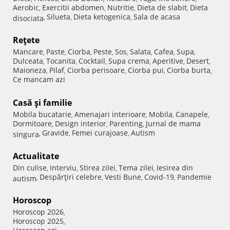
Aerobic
Exercitii abdomen
Nutritie
Dieta de slabit
Dieta
,
,
,
,
Silueta
Dieta ketogenica
Sala de acasa
disociata
,
,
,
Reţete
Mancare
Paste
Ciorba
Peste
Sos
Salata
Cafea
Supa
,
,
,
,
,
,
,
,
Dulceata
Tocanita
Cocktail
Supa crema
Aperitive
Desert
,
,
,
,
,
,
Maioneza
Pilaf
Ciorba perisoare
Ciorba pui
Ciorba burta
,
,
,
,
,
Ce mancam azi
Casă şi familie
Mobila bucatarie
Amenajari interioare
Mobila
Canapele
,
,
,
,
Dormitoare
Design interior
Parenting
Jurnal de mama
,
,
,
Gravide
Femei curajoase
Autism
singura
,
,
,
Actualitate
Din culise
Interviu
Stirea zilei
Tema zilei
Iesirea din
,
,
,
,
Despărţiri celebre
Vesti Bune
Covid-19
Pandemie
autism
,
,
,
,
Horoscop
Horoscop 2026
,
Horoscop 2025
,