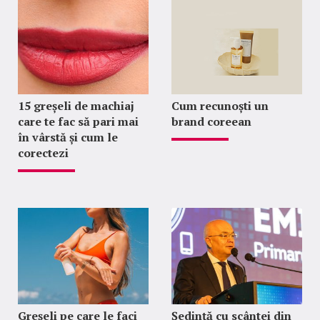
15 greșeli de machiaj
Cum recunoști un
care te fac să pari mai
brand coreean
în vârstă și cum le
corectezi
Greșeli pe care le faci
Ședință cu scântei din