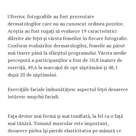
Ulterior, fotografiile au fost prezentate
dermatologilor care nu au cunoscut ordinea pozelor.
Aceștia au fost rugați să evalueze 19 caracteristici
diferite ale feței și vârsta femeilor în fiecare fotografie.
Conform evaluărilor dermatologilor, femeile au părut
mai tinere până la sfârșitul programului. Vârsta medie
percepută a participanților a fost de 50,8 înainte de
exerciții, 49,6 la marcajul de opt săptămâni și 48,1
după 20 de săptămâni.
Exercițiile faciale îmbunătățesc aspectul feței deoarece
întăresc mușchii faciali.
Fața devine mai fermă și mai tonifiată, la fel ca o față
mai tânără. Tonusul muscular este important,
deoarece pielea își pierde elasticitatea pe măsură ce