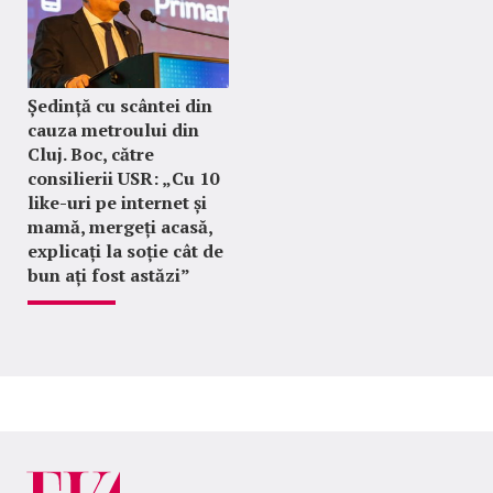
Ședință cu scântei din
cauza metroului din
Cluj. Boc, către
consilierii USR: „Cu 10
like-uri pe internet și
mamă, mergeți acasă,
explicați la soție cât de
bun ați fost astăzi”