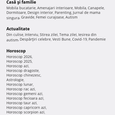
Casă şi familie
Mobila bucatarie
Amenajari interioare
Mobila
Canapele
,
,
,
,
Dormitoare
Design interior
Parenting
Jurnal de mama
,
,
,
Gravide
Femei curajoase
Autism
singura
,
,
,
Actualitate
Din culise
Interviu
Stirea zilei
Tema zilei
Iesirea din
,
,
,
,
Despărţiri celebre
Vesti Bune
Covid-19
Pandemie
autism
,
,
,
,
Horoscop
Horoscop 2026
,
Horoscop 2025
,
Horoscop azi
,
Horoscop dragoste
,
Horoscop chinezesc
,
Astrologie
,
Horoscop lunar
,
Horoscop rac azi
,
Horoscop gemeni azi
,
Horoscop fecioara azi
,
Horoscop taur azi
,
Horoscop capricorn azi
,
Horoscop scorpion azi
,