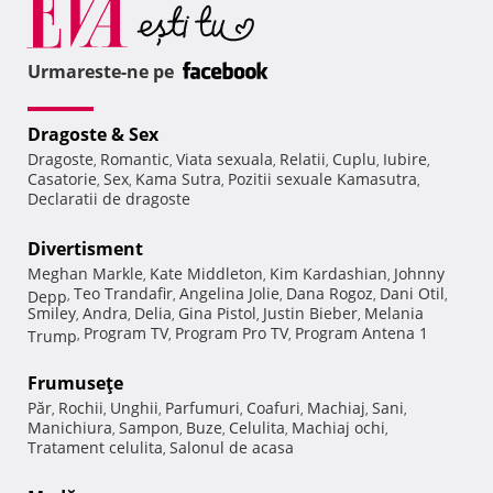
Urmareste-ne pe
Dragoste & Sex
Dragoste
Romantic
Viata sexuala
Relatii
Cuplu
Iubire
,
,
,
,
,
,
Casatorie
Sex
Kama Sutra
Pozitii sexuale Kamasutra
,
,
,
,
Declaratii de dragoste
Divertisment
Meghan Markle
Kate Middleton
Kim Kardashian
Johnny
,
,
,
Teo Trandafir
Angelina Jolie
Dana Rogoz
Dani Otil
Depp
,
,
,
,
,
Smiley
Andra
Delia
Gina Pistol
Justin Bieber
Melania
,
,
,
,
,
Program TV
Program Pro TV
Program Antena 1
Trump
,
,
,
Frumuseţe
Păr
Rochii
Unghii
Parfumuri
Coafuri
Machiaj
Sani
,
,
,
,
,
,
,
Manichiura
Sampon
Buze
Celulita
Machiaj ochi
,
,
,
,
,
Tratament celulita
Salonul de acasa
,