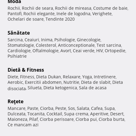
Modă
Rochii
Rochii de seara
Rochii de mireasa
Costume de baie
,
,
,
,
Pantofi
Rochii elegante
Inele de logodna
Verighete
,
,
,
,
Ochelari de soare
Tendinte 2020
,
Sănătate
Sarcina
Ceaiuri
Inima
Psihologie
Ginecologie
,
,
,
,
,
Stomatologie
Colesterol
Anticonceptionale
Test sarcina
,
,
,
,
Cardiologie
Oftalmologie
Avort
Ceai verde
HIV
Ortopedie
,
,
,
,
,
,
Psihiatrie
Dietă & Fitness
Diete
Fitness
Dieta Dukan
Relaxare
Yoga
Intretinere
,
,
,
,
,
,
Aerobic
Exercitii abdomen
Nutritie
Dieta de slabit
Dieta
,
,
,
,
Silueta
Dieta ketogenica
Sala de acasa
disociata
,
,
,
Reţete
Mancare
Paste
Ciorba
Peste
Sos
Salata
Cafea
Supa
,
,
,
,
,
,
,
,
Dulceata
Tocanita
Cocktail
Supa crema
Aperitive
Desert
,
,
,
,
,
,
Maioneza
Pilaf
Ciorba perisoare
Ciorba pui
Ciorba burta
,
,
,
,
,
Ce mancam azi