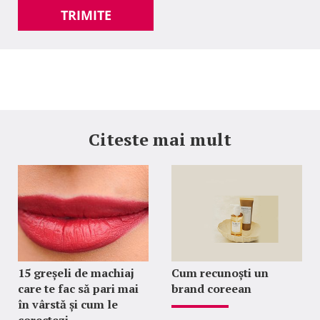
TRIMITE
Citeste mai mult
15 greșeli de machiaj
Cum recunoști un
care te fac să pari mai
brand coreean
în vârstă și cum le