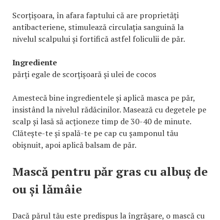
Scorțișoara, în afara faptului că are proprietăți
antibacteriene, stimulează circulația sanguină la
nivelul scalpului și fortifică astfel foliculii de păr.
Ingrediente
părți egale de scorțișoară și ulei de cocos
Amestecă bine ingredientele și aplică masca pe păr,
insistând la nivelul rădăcinilor. Masează cu degetele pe
scalp și lasă să acționeze timp de 30-40 de minute.
Clătește-te și spală-te pe cap cu șamponul tău
obișnuit, apoi aplică balsam de păr.
Mască pentru păr gras cu albuș de
ou și lămâie
Dacă părul tău este predispus la îngrășare, o mască cu