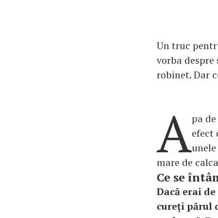
Un truc pentru
vorba despre s
robinet. Dar c
A
pa de
efect 
unele
mare de calca
Ce se întâ
Dacă erai de 
cureți părul 