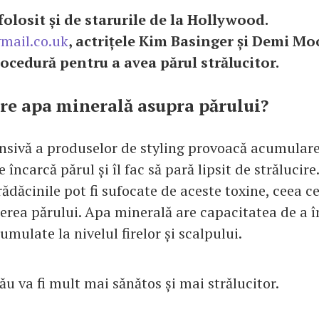
folosit și de starurile de la Hollywood.
ymail.co.uk
, actrițele Kim Basinger și Demi M
rocedură pentru a avea părul strălucitor.
are apa minerală asupra părului?
ensivă a produselor de styling provoacă acumular
 încarcă părul și îl fac să pară lipsit de strălucire
ădăcinile pot fi sufocate de aceste toxine, ceea c
derea părului. Apa minerală are capacitatea de a 
umulate la nivelul firelor și scalpului.
tău va fi mult mai sănătos și mai strălucitor.