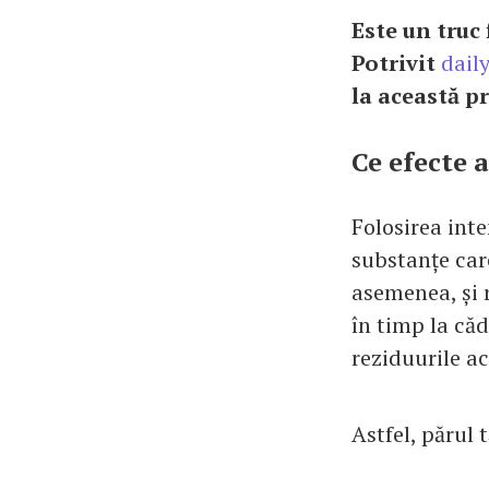
Este un truc 
Potrivit
dail
la această p
Ce efecte 
Folosirea int
substanțe care
asemenea, și r
în timp la că
reziduurile ac
Astfel, părul 