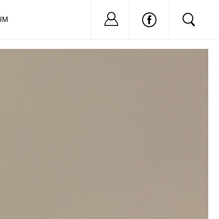
Nu ai cont?
Inregistreaza-
UM