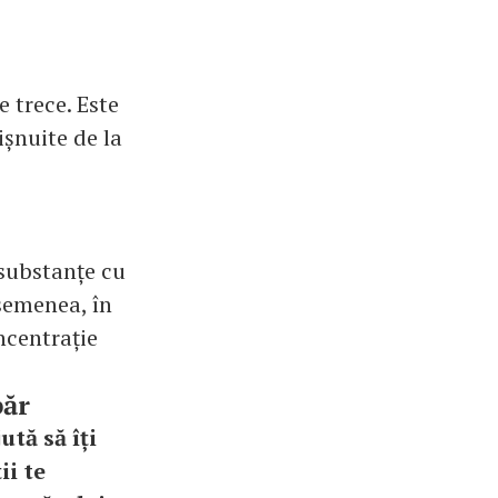
e trece. Este
ișnuite de la
 substanțe cu
asemenea, în
ncentrație
păr
ută să îți
ii te