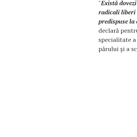
"
Există dovezi
radicali liber
predispuse la 
declară pentru
specialitate a
părului și a s