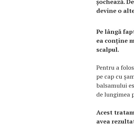
șochează. De
devine o alt
Pe lângă fap
ea conține m
scalpul.
Pentru a folos
pe cap cu șam
balsamului es
de lungimea pă
Acest tratam
avea rezulta