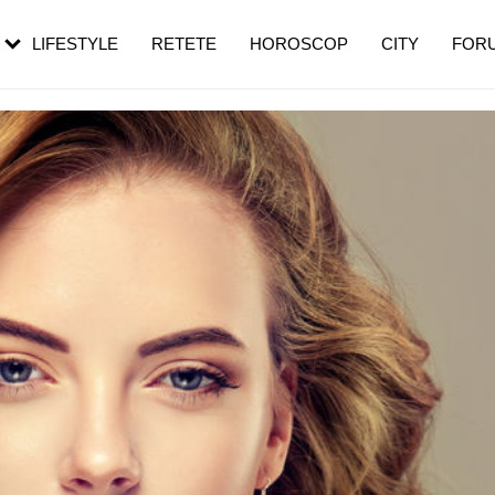
rebui să mergi
și 60 de ani. De ce te trezești mai des
pe măsură ce înaintezi în vârstă
LIFESTYLE
RETETE
HOROSCOP
CITY
FOR