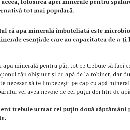
 aceea, folosirea apei minerale pentru spălar
ernativă tot mai populară.
tul că apa minerală îmbuteliată este microbio
inerale esențiale care au capacitatea de a-ți 
i apa minerală pentru păr, tot ce trebuie să faci es
ponul tău obișnuit și cu apă de la robinet, dar d
te necesar să te limpezești pe cap cu apă minerală
rului vei avea nevoie de cel puțin doi litri de ap
ent trebuie urmat cel puțin două săptămâni 
te.