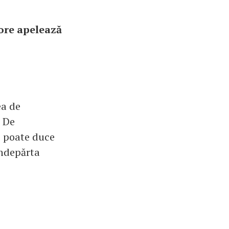
oore apelează
ea de
. De
e poate duce
îndepărta