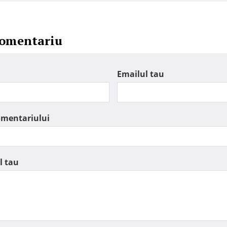
comentariu
Emailul tau
omentariului
l tau