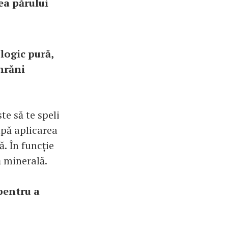
ea părului
logic pură,
hrăni
te să te speli
upă aplicarea
. În funcție
ă minerală.
pentru a