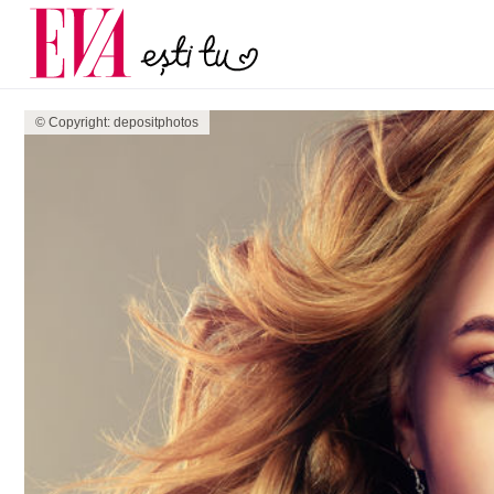
menopauză și când ar t
Carieră
la medic
Actualitate
© Copyright: depositphotos