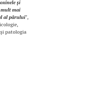
oxinele și
r mult mai
l al părului"
,
icologie,
 și patologia