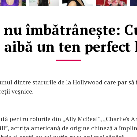
e nu îmbătrânește: 
 aibă un ten perfect 
unul dintre starurile de la Hollywood care par să 
reții veșnice.
tă pentru rolurile din „Ally McBeal”, „Charlie's A
Bill”, actrița americană de origine chineză a împlin