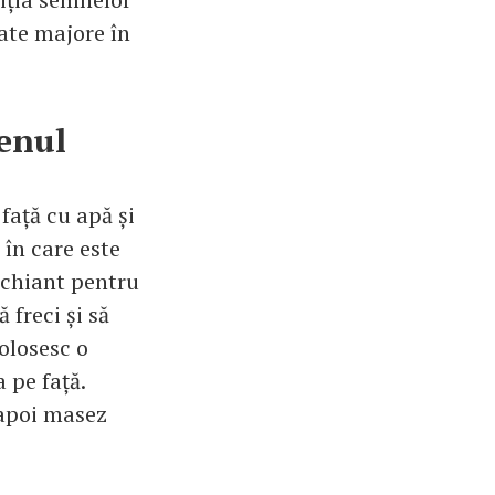
tate majore în
tenul
față cu apă și
 în care este
achiant pentru
 freci și să
folosesc o
 pe față.
 apoi masez