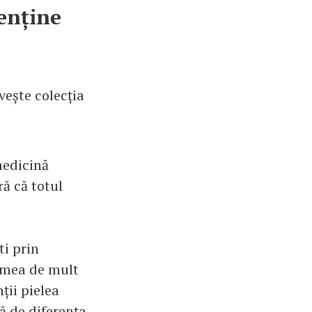
enține
vește colecția
medicină
ră că totul
ti prin
a mea de mult
ții pielea
ă de diferența