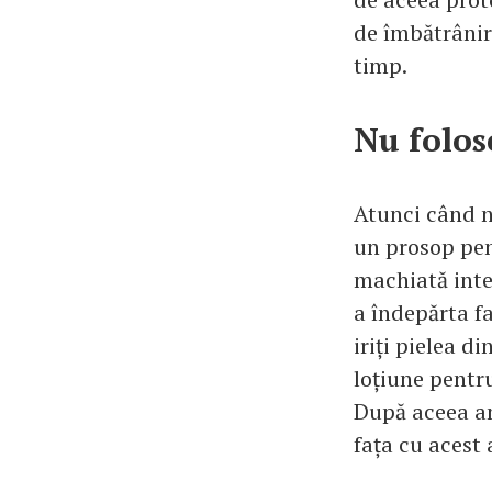
de îmbătrânire
timp.
Nu folos
Atunci când n
un prosop pent
machiată inte
a îndepărta fa
iriți pielea d
loțiune pentr
După aceea am
fața cu acest