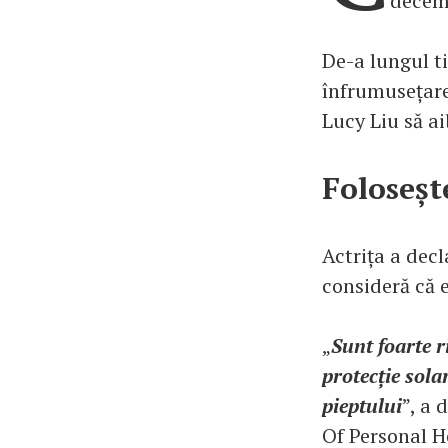
decemb
De-a lungul ti
înfrumusețare 
Lucy Liu să ai
Foloseșt
Actrița a decl
consideră că e
„
Sunt foarte r
protecție sola
pieptului
”, a 
Of Personal He