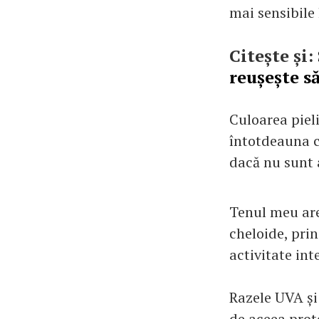
mai sensibile 
Citește și:
reușește să
Culoarea pieli
întotdeauna c
dacă nu sunt 
Tenul meu are 
cheloide, pri
activitate int
Razele UVA și
de aceea prot