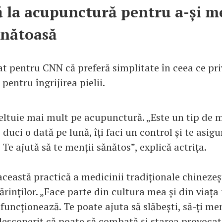
 la acupunctură pentru a-și m
ănătoasă
at pentru CNN că preferă simplitate în ceea ce pri
pentru îngrijirea pielii.
eltuie mai mult pe acupunctură. „Este un tip de 
 duci o dată pe lună, îți faci un control și te asigu
. Te ajută să te menții sănătos”, explică actrița.
ceastă practică a medicinii tradiționale chinezeș
ărinților. „Face parte din cultura mea și din viaț
 funcționează. Te poate ajuta să slăbești, să-ți men
descoperit că poate să combată și starea provocat