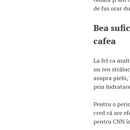
de fus orar du
Bea sufi
cafea
La fel ca mul
un ten strălu
asupra pielii,
prin hidratar
Pentru o peri
cred că are ef
pentru CNN în