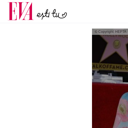
și 60 de ani. De ce te t
Carieră
pe măsură ce înaintez
Actualitate
© Copyright: HEPTA