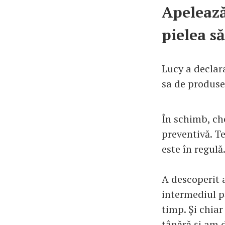
Apelează
pielea s
Lucy a declar
sa de produse 
În schimb, ch
preventivă. Te
este în regulă
A descoperit a
intermediul p
timp. Și chiar
tânără și am 