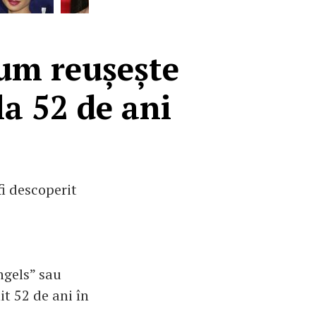
Cum reușește
la 52 de ani
fi descoperit
ngels” sau
it 52 de ani în