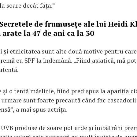
la soare decât fața.”
Secretele de frumusețe ale lui Heidi 
 arate la 47 de ani ca la 30
i și etnicitatea sunt alte două motive pentru care
remă cu SPF la îndemână. „Fiind asiatică, mă pot 
atentă.
și o tentă măslinie, fiind predispus la apariția ci
n urmare sunt foarte precaută când fac cascadorii
ensă”, a mai spus actrița.
 UVB produse de soare pot arde și îmbătrâni prem
ecția solară este necesară cu mult înainte de apa