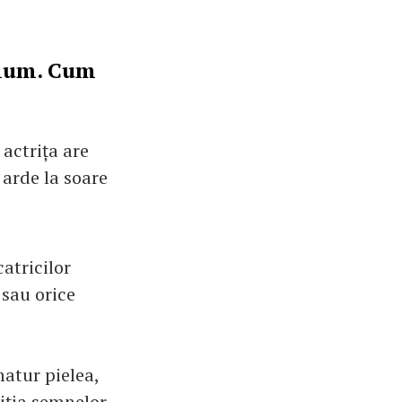
Klum. Cum
 actrița are
arde la soare
catricilor
 sau orice
atur pielea,
riția semnelor