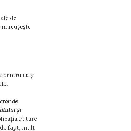
sale de
cum reușește
ă pentru ea și
ile.
ctor de
âtului și
blicația Future
 de fapt, mult