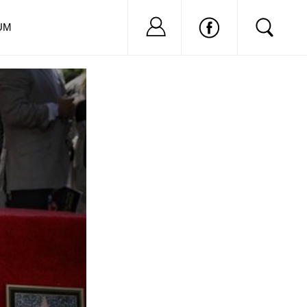
Nu ai cont?
Inregistreaza-
UM