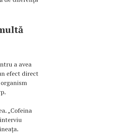
 multă
entru a avea
n efect direct
i organism
rp.
ea. „Cofeina
 interviu
ineața.