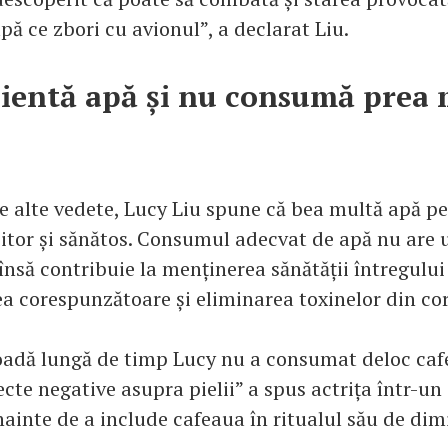
pă ce zbori cu avionul”, a declarat Liu.
cientă apă și nu consumă prea
te alte vedete, Lucy Liu spune că bea multă apă p
citor și sănătos. Consumul adecvat de apă nu are u
 însă contribuie la menținerea sănătății întregulu
ea corespunzătoare și eliminarea toxinelor din co
oadă lungă de timp Lucy nu a consumat deloc caf
ecte negative asupra pielii” a spus actrița într-un
ainte de a include cafeaua în ritualul său de dim