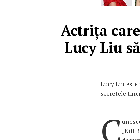
Actrița car
Lucy Liu să
Lucy Liu este 
secretele tine
C
unoscu
„Kill 