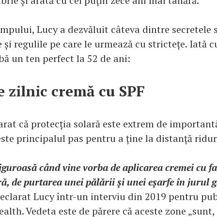
rie și arată cu cel puțin zece ani mai tânără.
mpului, Lucy a dezvăluit câteva dintre secretele 
și regulile pe care le urmează cu strictețe. Iată 
bă un ten perfect la 52 de ani:
e zilnic cremă cu SPF
arat că protecția solară este extrem de important
ste principalul pas pentru a ține la distanță ridur
iguroasă când vine vorba de aplicarea cremei cu fa
ră, de purtarea unei pălării și unei eșarfe în jurul g
declarat Lucy într-un interviu din 2019 pentru pu
alth. Vedeta este de părere că aceste zone „sunt,