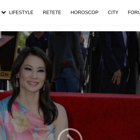
rezești mai des
Cât durează, cum te pregătești și cât
i în vârstă
de dureroasă este investigația
LIFESTYLE
RETETE
HOROSCOP
CITY
FOR