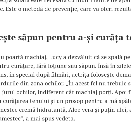
. Este o metodă de prevenție, care va oferi rezul
ește săpun pentru a-și curăța 
u poartă machiaj, Lucy a dezvăluit că se spală pe 
ru curățare, fără loțiune sau săpun. Însă în zilele
ns, în special după filmări, actrița folosește dem
rdurile din zona ochilor. „În acest fel nu trebuie să
in jurul ochilor, indiferent cât machiaj porți. Apoi 
u curățarea tenului și un prosop pentru a mă spăla
estec cremă hidratantă, Aloe vera și puțin ulei,
 amestec”, a mai spus vedeta.