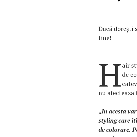
Dacă dorești 
tine!
H
air s
de co
catev
nu afecteaza f
„In acesta var
styling care i
de colorare. P