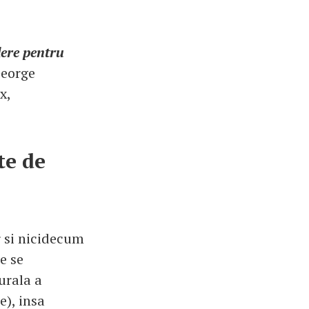
dere pentru
George
x,
te de
r si nicidecum
e se
urala a
e), insa