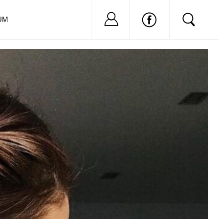
Nu ai cont?
Inregistreaza-
UM