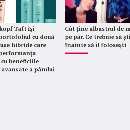
opf Taft își
Cât ține albastrul de m
portofoliul cu două
pe păr. Ce trebuie să șt
use hibride care
înainte să îl folosești
 performanța
i cu beneficiile
i avansate a părului