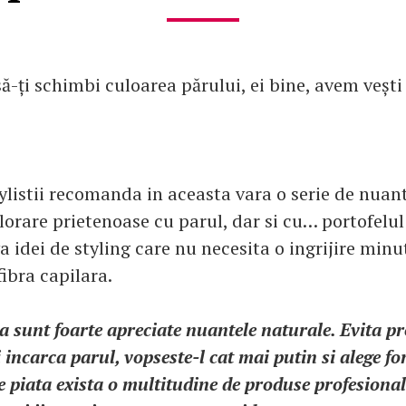
să-ți schimbi culoarea părului, ei bine, avem veșt
tylistii recomanda in aceasta vara o serie de nuant
lorare prietenoase cu parul, dar si cu… portofelul
a idei de styling care nu necesita o ingrijire minut
ibra capilara.
a sunt foarte apreciate nuantele naturale. Evita p
ti incarca parul, vopseste-l cat mai putin si alege 
e piata exista o multitudine de produse profesionale