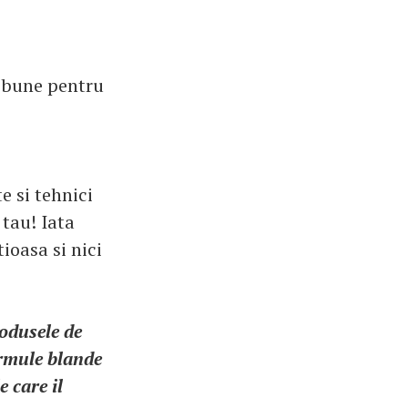
i bune pentru
e si tehnici
 tau! Iata
ioasa si nici
rodusele de
formule blande
 care il