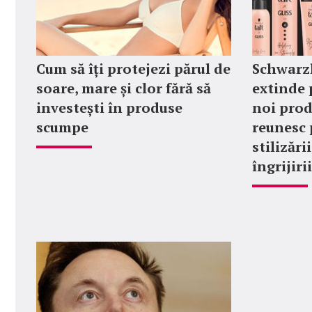
Cum să îți protejezi părul de
Schwarzk
soare, mare și clor fără să
extinde 
investești în produse
noi prod
scumpe
reunesc
stilizări
îngrijiri