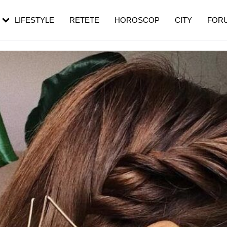
rezești mai des
Cât durează, cum te pregătești și cât
i în vârstă
de dureroasă este investigația
LIFESTYLE
RETETE
HOROSCOP
CITY
FOR