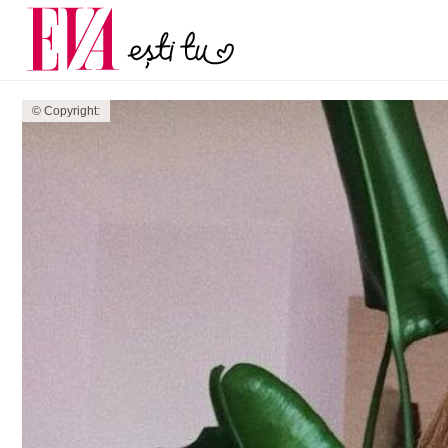
și 60 de ani. De ce te t
Carieră
pe măsură ce înaintez
Actualitate
© Copyright: