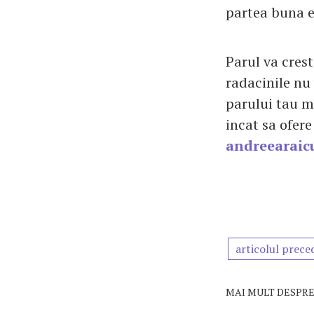
partea buna e
Parul va crest
radacinile nu 
parului tau ma
incat sa ofere
andreearaic
articolul prece
MAI MULT DESPRE