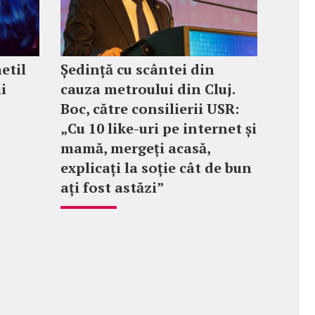
etil
Ședință cu scântei din
ii
cauza metroului din Cluj.
Boc, către consilierii USR:
„Cu 10 like-uri pe internet și
mamă, mergeți acasă,
explicați la soție cât de bun
ați fost astăzi”