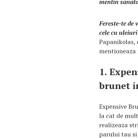
mentin sanatos
Fereste-te de 
cele cu uleiur
Papanikolas, 
mentioneaza 
1. Expen
brunet i
Expensive Bru
la cat de mult
realizeaza str
parului tau si