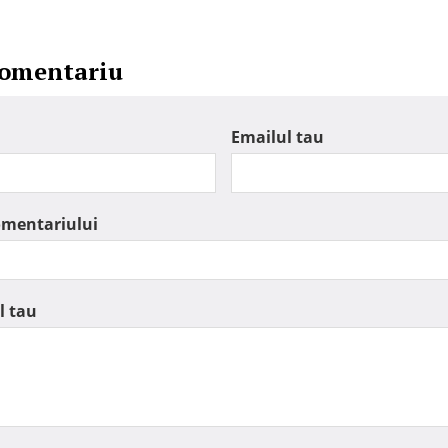
comentariu
Emailul tau
omentariului
l tau