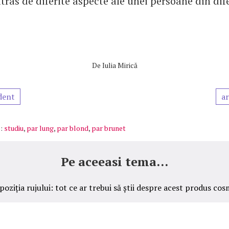
atras de diferite aspecte ale unei persoane din dif
De
Iulia Mirică
dent
ar
:
studiu
,
par lung
,
par blond
,
par brunet
Pe aceeasi tema...
oziția rujului: tot ce ar trebui să știi despre acest produs cos