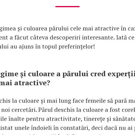
gimea și culoarea părului cele mai atractive în ca
nt a făcut câteva descoperiri interesante. Iată ce
lui au ajuns în topul preferințelor!
gime și culoare a părului cred experți
 mai atractive?
his la culoare și mai lung face femeile să pară ma
oi cercetări. Părul deschis la culoare a fost core
ile înalte pentru atractivitate, tinerețe și sănătat
istat unele îndoieli în constatări, deci dacă nu ai