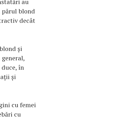
nstatări au
t părul blond
tractiv decât
blond și
 general,
 duce, în
ații și
agini cu femei
ebări cu