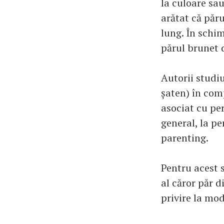
la culoare sau
arătat că păr
lung. În schim
părul brunet
Autorii studiu
șaten) în comp
asociat cu per
general, la pe
parenting.
Pentru acest s
al căror păr d
privire la mod