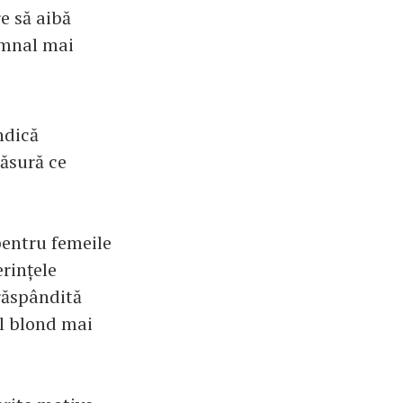
e să aibă
emnal mai
ndică
ăsură ce
pentru femeile
rințele
răspândită
ul blond mai