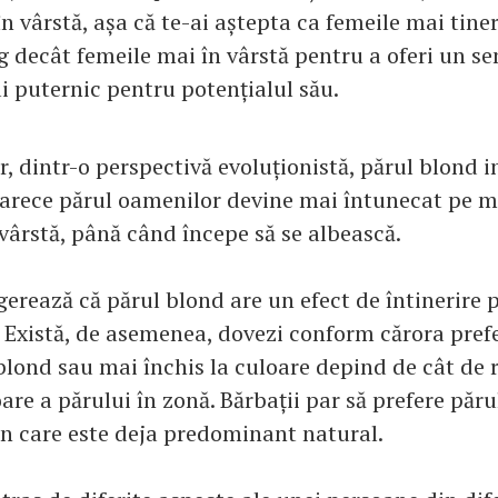
n vârstă, așa că te-ai aștepta ca femeile mai tiner
g decât femeile mai în vârstă pentru a oferi un s
i puternic pentru potențialul său.
, dintr-o perspectivă evoluționistă, părul blond i
oarece părul oamenilor devine mai întunecat pe m
 vârstă, până când începe să se albească.
gerează că părul blond are un efect de întinerire 
. Există, de asemenea, dovezi conform cărora prefe
blond sau mai închis la culoare depind de cât de 
are a părului în zonă. Bărbații par să prefere păr
în care este deja predominant natural.