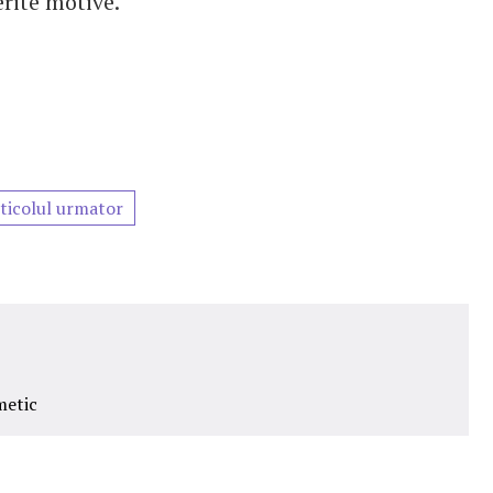
erite motive.
ticolul urmator
metic