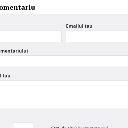
comentariu
Emailul tau
omentariului
l tau
Greu de citit?
Regenerare cod