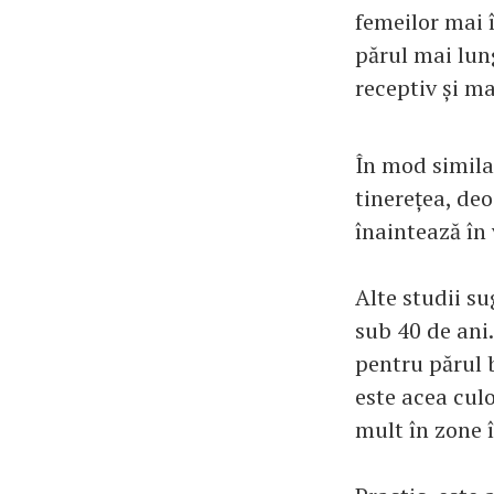
femeilor mai î
părul mai lun
receptiv și ma
În mod similar
tinerețea, de
înaintează în
Alte studii su
sub 40 de ani
pentru părul 
este acea culo
mult în zone 