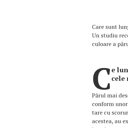
Care sunt lun
Un studiu rece
culoare a păru
C
e lun
cele
Părul mai desc
conform unor n
tare cu scorur
acestea, au ex