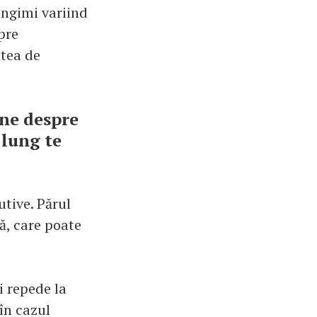
ungimi variind
pre
atea de
une despre
l lung te
utive. Părul
ă, care poate
.
i repede la
 în cazul