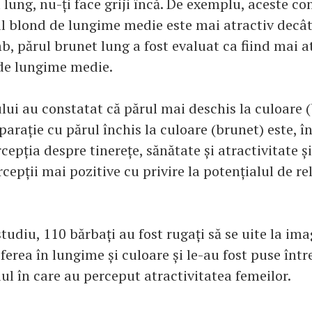
 lung, nu-ți face griji încă. De exemplu, aceste co
ul blond de lungime medie este mai atractiv decâ
b, părul brunet lung a fost evaluat ca fiind mai a
 de lungime medie.
lui au constatat că părul mai deschis la culoare (
arație cu părul închis la culoare (brunet) este, în
cepția despre tinerețe, sănătate și atractivitate și
rcepții mai pozitive cu privire la potențialul de rel
tudiu, 110 bărbați au fost rugați să se uite la im
iferea în lungime și culoare și le-au fost puse într
ul în care au perceput atractivitatea femeilor.