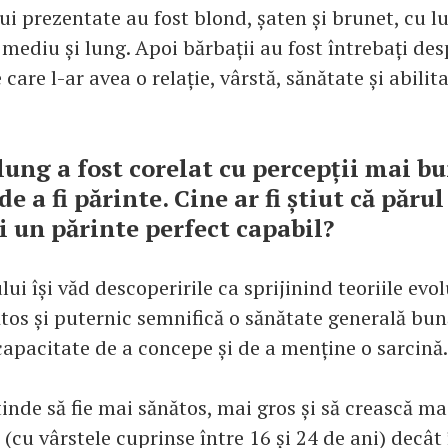
ui prezentate au fost blond, șaten și brunet, cu l
a mediu și lung. Apoi bărbații au fost întrebați des
 care l-ar avea o relație, vârstă, sănătate și abilit
lung a fost corelat cu percepții mai b
de a fi părinte. Cine ar fi știut că păru
ri un părinte perfect capabil?
lui își văd descoperirile ca sprijinind teoriile evol
ătos și puternic semnifică o sănătate generală bun
capacitate de a concepe și de a menține o sarcină
inde să fie mai sănătos, mai gros și să crească ma
 (cu vârstele cuprinse între 16 și 24 de ani) decât