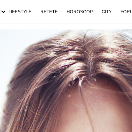
rebui să mergi
și 60 de ani. De ce te trezești mai des
pe măsură ce înaintezi în vârstă
LIFESTYLE
RETETE
HOROSCOP
CITY
FOR