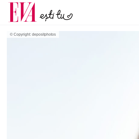
menopauză și când ar t
Carieră
la medic
Actualitate
© Copyright: depositphotos