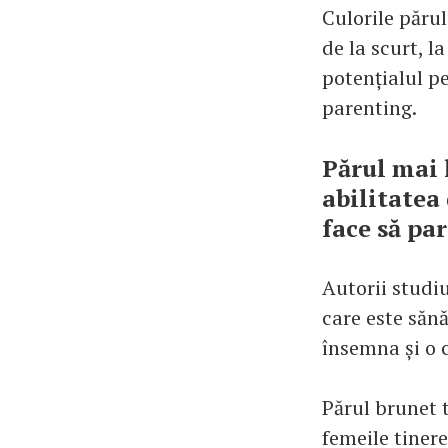
Culorile părul
de la scurt, l
potențialul pe
parenting.
Părul mai 
abilitatea 
face să pa
Autorii studiu
care este săn
însemna și o 
Părul brunet t
femeile tinere