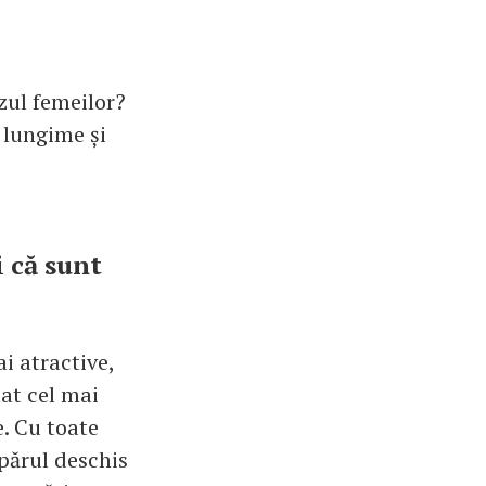
zul femeilor?
 lungime și
i că sunt
i atractive,
lat cel mai
e. Cu toate
 părul deschis