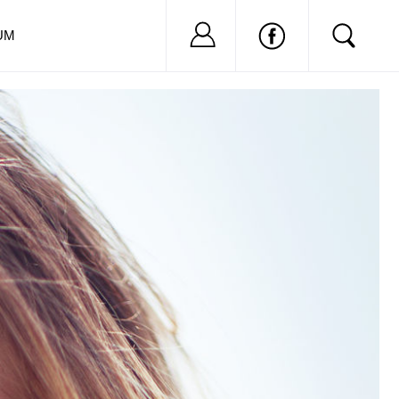
Nu ai cont?
Inregistreaza-
UM