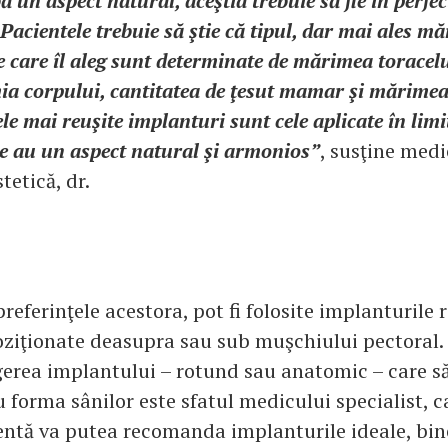
bă un aspect natural, aceştia trebuie să fie în perf
 Pacientele trebuie să ştie că tipul, dar mai ales m
 care îl aleg sunt determinate de mărimea toracel
ia corpului, cantitatea de ţesut mamar şi mărimea
ele mai reuşite implanturi sunt cele aplicate în lim
re au un aspect natural şi armonios”
, susţine medi
tetică, dr.
preferinţele acestora, pot fi folosite implanturile
ziţionate deasupra sau sub muşchiului pectoral.
egerea implantului – rotund sau anatomic – care să
 forma sânilor este sfatul medicului specialist, 
ntă va putea recomanda implanturile ideale, bine