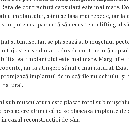
 Rata de contractură capsulară este mai mare. Do
tea implantului, sânii se lasă mai repede, iar la 
s-ar putea ca pacientă să necesite un lifting al s
ţial submuscular, se plasează sub muşchiul pector
vantaj este riscul mai redus de contractură capsul
bilitatea implantului este mai mare. Marginile 
coperite, iar la atingere sânul e mai natural. Exist
e protejează implantul de mișcările mușchiului și
 natural.
al sub musculatura este plasat total sub muşchiul
cu precădere atunci când se plasează implante de
 în cazul reconstrucției de sân.