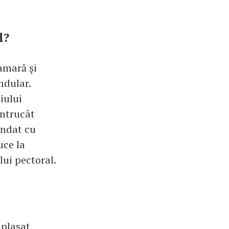
l?
amară şi
ndular.
iului
întrucât
andat cu
uce la
ui pectoral.
 plasat