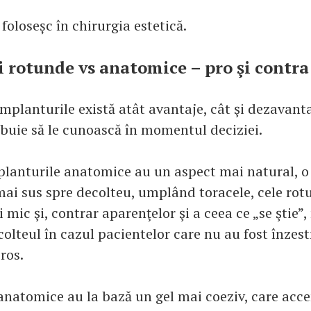
foloseșc în chirurgia estetică.
 rotunde vs anatomice – pro şi contra
mplanturile există atât avantaje, cât şi dezavanta
ebuie să le cunoască în momentul deciziei.
planturile anatomice au un aspect mai natural, o
mai sus spre decolteu, umplând toracele, cele ro
mic şi, contrar aparenţelor şi a ceea ce „se ştie”
colteul în cazul pacientelor care nu au fost înzes
ros.
anatomice au la bază un gel mai coeziv, care acc