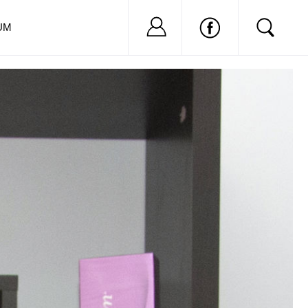
Nu ai cont?
Inregistreaza-
UM