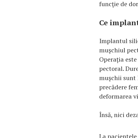
funcţie de dor
Ce implant
Implantul sil
muşchiul pect
Operația este
pectoral. Dur
muşchii sunt l
precădere fem
deformarea vi
Însă, nici dez
La pacientele