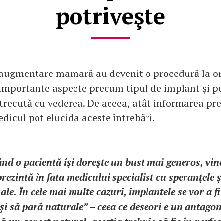
potriveşte
 augmentare mamară au devenit o procedură la ord
 importante aspecte precum tipul de implant şi p
trecută cu vederea. De aceea, atât informarea prea
dicul pot elucida aceste întrebări.
ând o pacientă îşi doreşte un bust mai generos, vine
prezintă în fata medicului specialist cu speranţele ş
sale. În cele mai multe cazuri, implantele se vor a f
şi să pară naturale” – ceea ce deseori e un antago