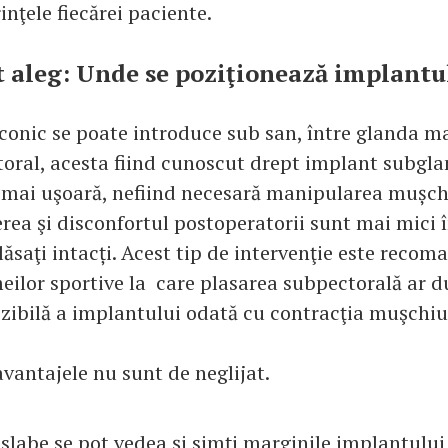
inţele fiecărei paciente.
 aleg: Unde se poziţionează implantu
iconic se poate introduce sub san, între glanda m
oral, acesta fiind cunoscut drept implant subgla
 mai uşoară, nefiind necesară manipularea mușch
erea şi disconfortul postoperatorii sunt mai mici 
ăsaţi intacți. Acest tip de intervenţie este recom
eilor sportive la care plasarea subpectorală ar d
zibilă a implantului odată cu contracţia muşchiul
avantajele nu sunt de neglijat.
 slabe se pot vedea şi simți marginile implantului