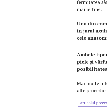
fermitatea sân
mai ieftine.
Una din comp
în jurul axul
cele anatomi
Ambele tipur
piele şi vârf
posibilitatea
Mai multe info
alte proceduri
articolul prece