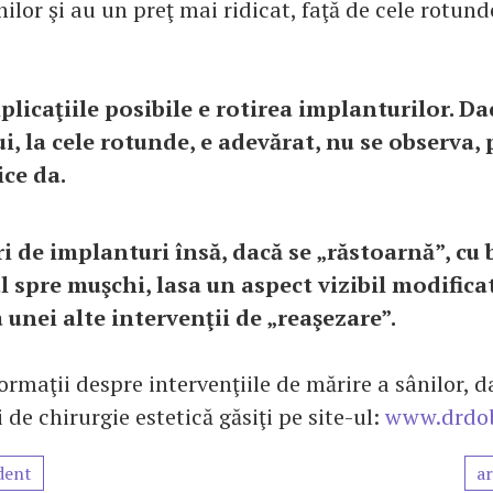
ilor şi au un preţ mai ridicat, faţă de cele rotund
licaţiile posibile e rotirea implanturilor. Da
ui, la cele rotunde, e adevărat, nu se observa,
ce da.
i de implanturi însă, dacă se „răstoarnă”, cu 
ul spre muşchi, lasa un aspect vizibil modifica
 unei alte intervenţii de „reaşezare”.
rmaţii despre intervenţiile de mărire a sânilor, d
 de chirurgie estetică găsiţi pe site-ul:
www.drdob
dent
ar