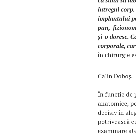
că sânii să ai
întregul corp.
implantului pe
pun, fizionom
şi-o doresc. C
corporale, ca
în chirurgie es
Calin Doboş.
În funcţie de 
anatomice, po
decisiv în al
potrivească cu
examinare ate