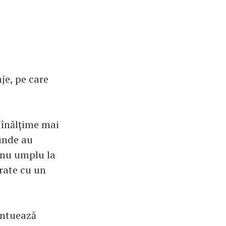
je, pe care
 înălţime mai
tunde au
, nu umplu la
trate cu un
entuează