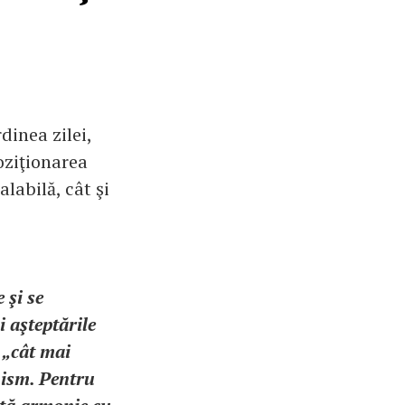
inea zilei,
oziţionarea
labilă, cât şi
 şi se
i aşteptările
i „cât mai
nism. Pentru