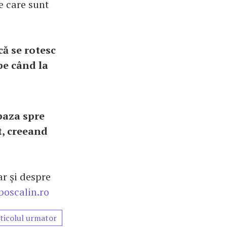
e care sunt
că se rotesc
 pe când la
baza spre
t, creeand
ar şi despre
oscalin.ro
ticolul urmator