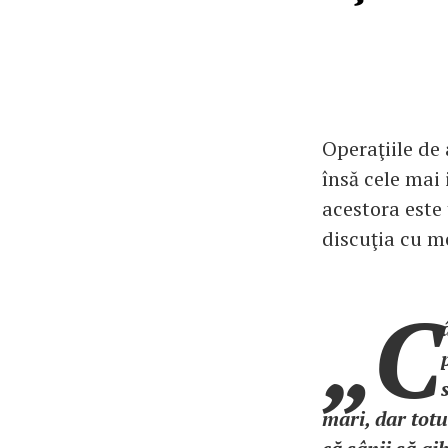
Operaţiile de
însă cele mai
acestora este 
discuţia cu me
„C
mari, dar totu