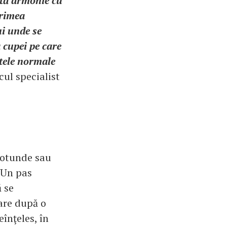
ectă armonie cu
ărimea
ui unde se
 cupei pe care
itele normale
cul specialist
 rotunde sau
 Un pas
 se
care după o
înţeles, în