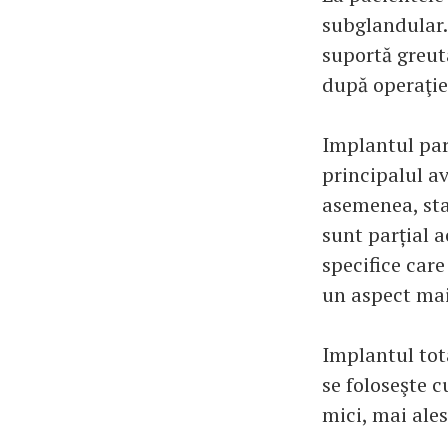
subglandular.
suportă greuta
după operaţie 
Implantul par
principalul a
asemenea, sta
sunt parțial a
specifice car
un aspect mai
Implantul tot
se foloseşte 
mici, mai ales