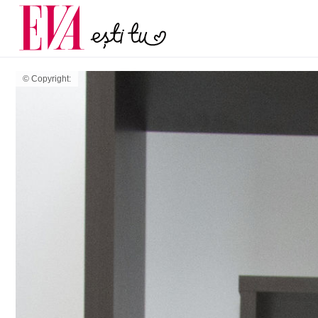
și 60 de ani. De ce te t
Carieră
pe măsură ce înaintez
Actualitate
© Copyright: