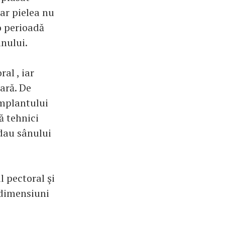
ar pielea nu
o perioadă
ânului.
al , iar
ară. De
implantului
ă tehnici
 dau sânului
 pectoral şi
 dimensiuni