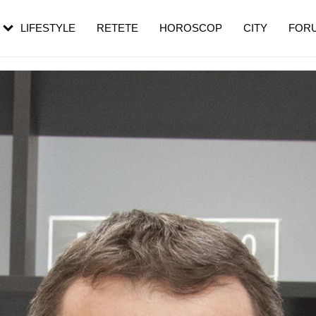
rezești mai des
Cât durează, cum te pregătești și cât
i în vârstă
de dureroasă este investigația
LIFESTYLE
RETETE
HOROSCOP
CITY
FOR