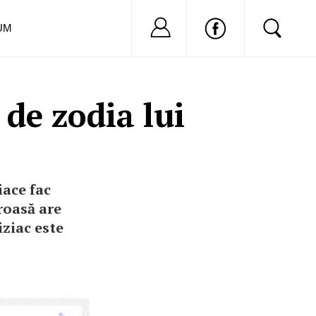
Nu ai cont?
Inregistreaza-
UM
 de zodia lui
iace fac
roasă are
iziac este