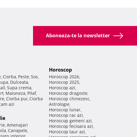
Aboneaza-te la newsletter
Horoscop
e
Ciorba
Peste
Sos
Horoscop 2026
,
,
,
,
,
Supa
Dulceata
Horoscop 2025
,
,
,
ail
Supa crema
Horoscop azi
,
,
,
rt
Maioneza
Pilaf
Horoscop dragoste
,
,
,
,
re
Ciorba pui
Ciorba
Horoscop chinezesc
,
,
,
am azi
Astrologie
,
Horoscop lunar
,
Horoscop rac azi
,
lie
Horoscop gemeni azi
,
rie
Amenajari
,
Horoscop fecioara azi
,
ila
Canapele
,
,
Horoscop taur azi
,
sign interior
,