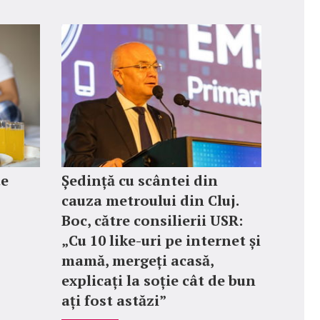
te
Ședință cu scântei din
cauza metroului din Cluj.
Boc, către consilierii USR:
„Cu 10 like-uri pe internet și
mamă, mergeți acasă,
explicați la soție cât de bun
ați fost astăzi”