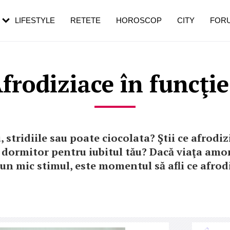
rezești mai des
Cât durează, cum te pregătești și cât
i în vârstă
de dureroasă este investigația
LIFESTYLE
RETETE
HOROSCOP
CITY
FOR
rodiziace în funcţie
, stridiile sau poate ciocolata? Ştii ce afrodiz
 dormitor pentru iubitul tău? Dacă viaţa amo
un mic stimul, este momentul să afli ce afrod