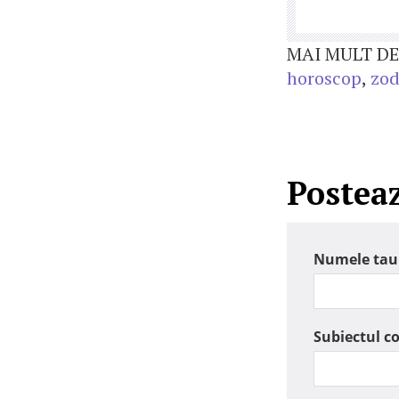
MAI MULT DE
horoscop
,
zod
Postea
Numele tau
Subiectul c