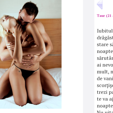
Taur (21 
Iubitul
drăgăst
stare s
noapte
sărutâ
ai nev
mult, 
de vani
scorţiş
trezi p
te va a
noapte
Nu uita