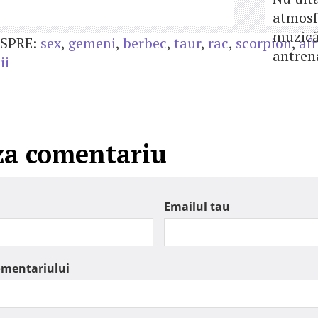
atmosfe
muzică
SPRE:
sex
,
gemeni
,
berbec
,
taur
,
rac
,
scorpion
,
af
antrena
ii
za comentariu
Emailul tau
omentariului