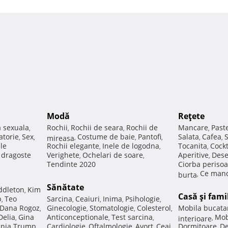
Modă
Reţete
a sexuala
Rochii
Rochii de seara
Rochii de
Mancare
Past
,
,
,
,
atorie
Sex
Costume de baie
Pantofi
Salata
Cafea
,
,
mireasa
,
,
,
,
,
ale
Rochii elegante
Inele de logodna
Tocanita
Cockt
,
,
,
e dragoste
Verighete
Ochelari de soare
Aperitive
Dese
,
,
,
Tendinte 2020
Ciorba perisoa
Ce manc
burta
,
Sănătate
ddleton
Kim
,
Casă şi fami
p
Teo
Sarcina
Ceaiuri
Inima
Psihologie
,
,
,
,
,
Dana Rogoz
Ginecologie
Stomatologie
Colesterol
Mobila bucata
,
,
,
,
Delia
Gina
Anticonceptionale
Test sarcina
Mob
,
,
,
interioare
,
nia Trump
Cardiologie
Oftalmologie
Avort
Ceai
Dormitoare
De
,
,
,
,
,