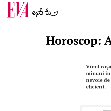
și 60 de ani. De ce te t
Carieră
pe măsură ce înaintez
Actualitate
Horoscop: Af
Vinul roşu
minuni în
nevoie de 
eficient.