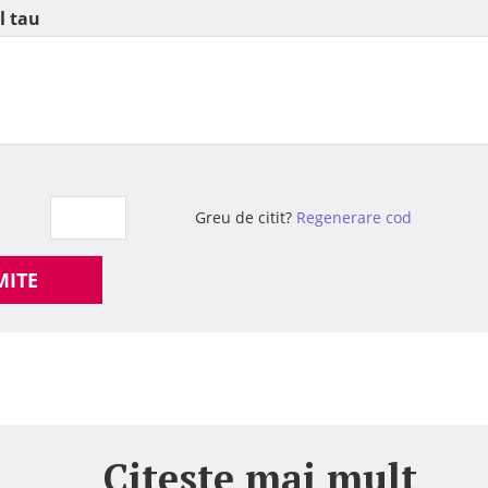
l tau
Greu de citit?
Regenerare cod
MITE
Citeste mai mult