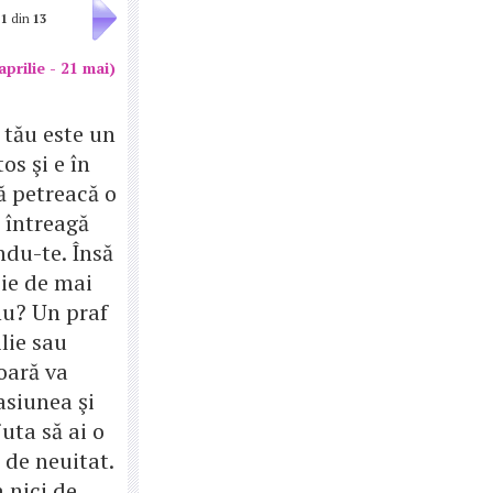
1
din
13
aprilie - 21 mai)
 tău este un
os şi e în
ă petreacă o
 întreagă
ndu-te. Însă
oie de mai
nu? Un praf
lie sau
oară va
asiunea şi
juta să ai o
 de neuitat.
 nici de