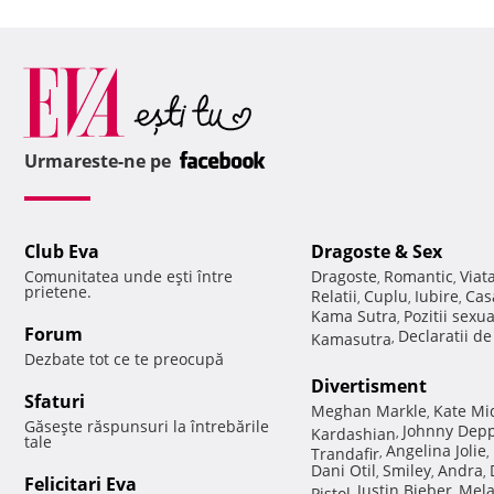
Urmareste-ne pe
Club Eva
Dragoste & Sex
Comunitatea unde eşti între
Dragoste
Romantic
Viat
,
,
prietene.
Relatii
Cuplu
Iubire
Cas
,
,
,
Kama Sutra
Pozitii sexu
,
Forum
Declaratii d
Kamasutra
,
Dezbate tot ce te preocupă
Divertisment
Sfaturi
Meghan Markle
Kate Mi
,
Găseşte răspunsuri la întrebările
Johnny Dep
Kardashian
,
tale
Angelina Jolie
Trandafir
,
,
Dani Otil
Smiley
Andra
,
,
,
Felicitari Eva
Justin Bieber
Mela
Pistol
,
,