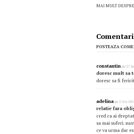
MAI MULT DESPRE
Comentarii
POSTEAZA COME
constantin
pe 27 Ia
doresc mult sa t
doresc sa fi ferici
adelina
pe 2 Oct 201
relatie fara obli
cred ca ai drepta
sa mai suferi. sun
ce va urma dar est