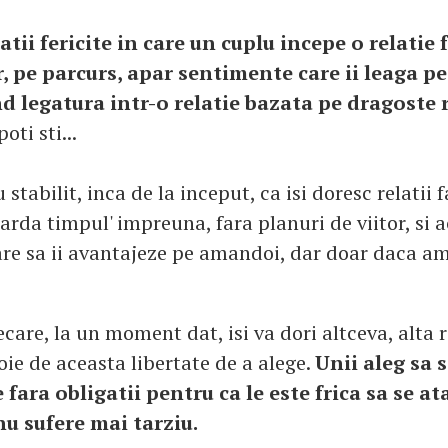
uatii fericite in care un cuplu incepe o relatie 
r, pe parcurs, apar sentimente care ii leaga pe 
 legatura intr-o relatie bazata pe dragoste 
oti sti...
stabilit, inca de la inceput, ca isi doresc relatii f
 piarda timpul' impreuna, fara planuri de viitor, si
care sa ii avantajeze pe amandoi, dar doar daca a
iecare, la un moment dat, isi va dori altceva, alta r
ie de aceasta libertate de a alege.
Unii aleg sa s
e fara obligatii pentru ca le este frica sa se a
nu sufere mai tarziu.