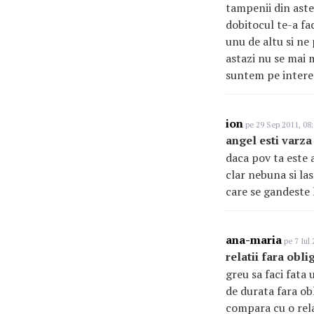
tampenii din aste
dobitocul te-a fac
unu de altu si ne 
astazi nu se mai m
suntem pe interes
ion
pe 29 Sep 2011, 08
angel esti varza 
daca pov ta este a
clar nebuna si las
care se gandeste l
ana-maria
pe 7 Iul 
relatii fara oblig
greu sa faci fata 
de durata fara ob
compara cu o relat