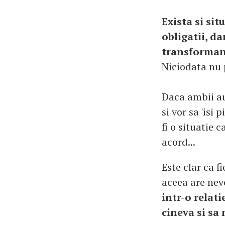
Exista si sit
obligatii, da
transformand
Niciodata nu p
Daca ambii au 
si vor sa 'isi
fi o situatie 
acord...
Este clar ca f
aceea are nevo
intr-o relati
cineva si sa 