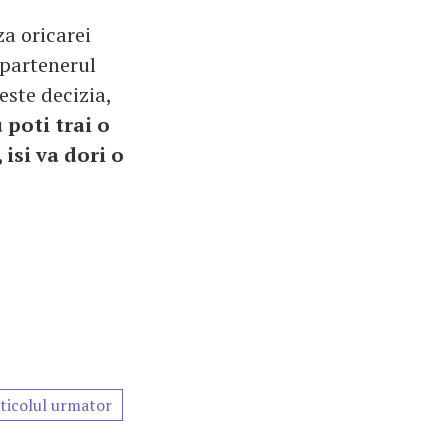
a oricarei
u partenerul
este decizia,
 poti trai o
isi va dori o
ticolul urmator