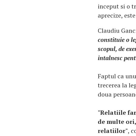
inceput si o t
aprecize, este
Claudiu Ganci
constituie o l
scopul, de exe
intalnesc pent
Faptul ca unu
trecerea la le
doua persoan
"Relatiile fa
de multe ori
relatiilor"
, 