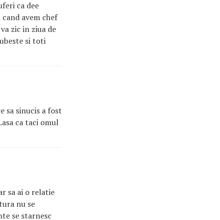
uferi ca dee
im cand avem chef
va zic in ziua de
ubeste si toti
e sa sinucis a fost
..asa ca taci omul
r sa ai o relatie
ntura nu se
nte se starnesc