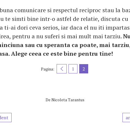
 buna comunicare si respectul reciproc stau la baz
nu te simti bine intr-o astfel de relatie, discuta c
a ti-ai dori ceva serios, iar daca el nu iti impartas
irea, pentru a nu suferi si mai mult mai tarziu.
Nu
minciuna sau cu speranta ca poate, mai tarziu, 
asa. Alege ceea ce este bine pentru tine!
1
2
Pagina:
De
Nicoleta Tarantus
dent
ar