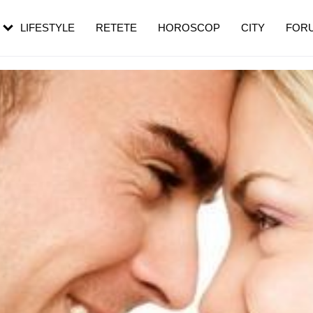
rebui să mergi
și 60 de ani. De ce te trezești mai des
pe măsură ce înaintezi în vârstă
LIFESTYLE
RETETE
HOROSCOP
CITY
FOR