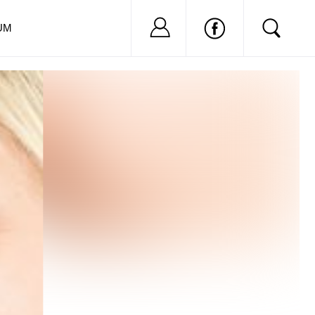
Nu ai cont?
Inregistreaza-
UM