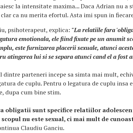
raiesc la intensitate maxima... Daca Adrian nu a 
 clar ca nu merita efortul. Asta imi spun in fiecare 
u, psihoterapeut, explica:
"La relatiile fara 'obliga
egatura emotionala, ele fiind fixate pe un anumit s
mplu, este furnizarea placerii sexuale, atunci aces
ru atingerea lui si se separa atunci cand el a fost a
l dintre parteneri incepe sa simta mai mult, echi
gatura de cuplu. Pentru o legatura de cuplu insa 
e, dupa cum bine stim.
ra obligatii sunt specifice relatiilor adolescen
, scopul nu este sexual, ci mai mult de cunoas
continua Claudiu Ganciu.