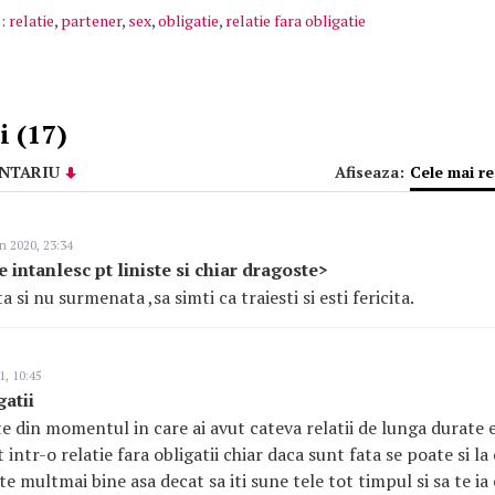
:
relatie
,
partener
,
sex
,
obligatie
,
relatie fara obligatie
 (17)
NTARIU
Afiseaza:
Cele mai r
n 2020, 23:34
e intanlesc pt liniste si chiar dragoste>
ta si nu surmenata ,sa simti ca traiesti si esti fericita.
1, 10:45
gatii
te din momentul in care ai avut cateva relatii de lunga durate 
t intr-o relatie fara obligatii chiar daca sunt fata se poate si l
e multmai bine asa decat sa iti sune tele tot timpul si sa te ia 