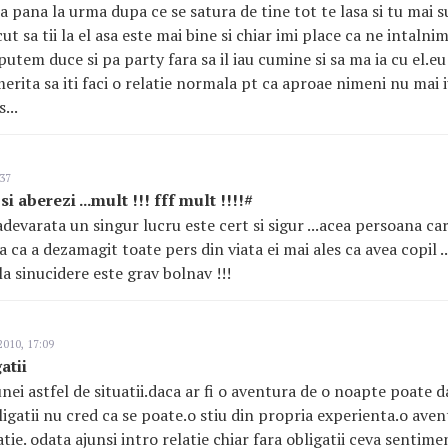
a pana la urma dupa ce se satura de tine tot te lasa si tu mai s
ut sa tii la el asa este mai bine si chiar imi place ca ne intaln
putem duce si pa party fara sa il iau cumine si sa ma ia cu el.eu 
erita sa iti faci o relatie normala pt ca aproae nimeni nu mai i
...
:37
si aberezi ...mult !!! fff mult !!!!#
devarata un singur lucru este cert si sigur ...acea persoana car
a ca a dezamagit toate pers din viata ei mai ales ca avea copil .
a sinucidere este grav bolnav !!!
2010, 17:09
atii
unei astfel de situatii.daca ar fi o aventura de o noapte poate da
ligatii nu cred ca se poate.o stiu din propria experienta.o ave
ie. odata ajunsi intro relatie chiar fara obligatii ceva sentime