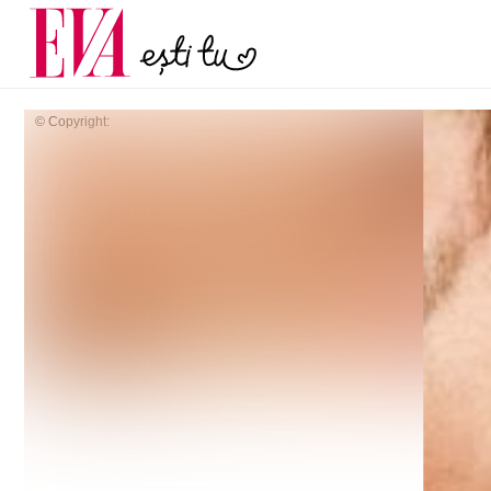
menopauză și când ar t
Carieră
la medic
Actualitate
© Copyright: