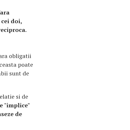
fara
cei doi,
reciproca
.
ara obligatii
 aceasta poate
mbii sunt de
elatie si de
e "implice"
taseze de