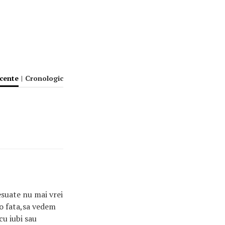
ecente
|
Cronologic
esuate nu mai vrei
a o fata,sa vedem
cu iubi sau