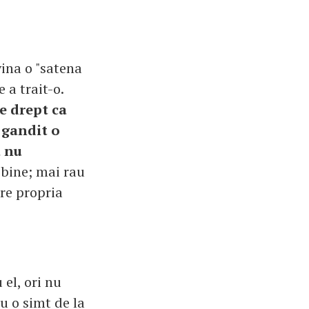
ina o "satena
 a trait-o.
e drept ca
 gandit o
a nu
 bine; mai rau
pre propria
 el, ori nu
u o simt de la