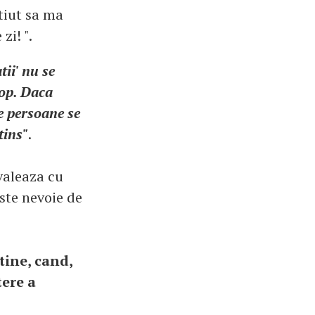
stiut sa ma
zi! ".
tii' nu se
cop. Daca
te persoane se
tins"
.
valeaza cu
este nevoie de
tine, cand,
tere a