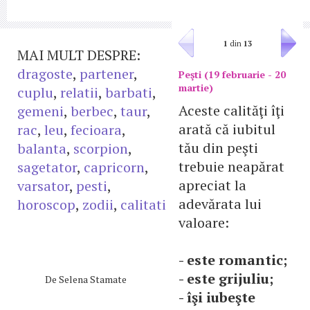
1
din
13
MAI MULT DESPRE:
dragoste
,
partener
,
Peşti (19 februarie - 20
martie)
cuplu
,
relatii
,
barbati
,
Aceste calităţi îţi
gemeni
,
berbec
,
taur
,
arată că iubitul
rac
,
leu
,
fecioara
,
tău din peşti
balanta
,
scorpion
,
trebuie neapărat
sagetator
,
capricorn
,
apreciat la
varsator
,
pesti
,
adevărata lui
horoscop
,
zodii
,
calitati
valoare:
- este romantic;
- este grijuliu;
De
Selena Stamate
- îşi iubeşte