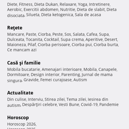
Diete
Fitness
Dieta Dukan
Relaxare
Yoga
Intretinere
,
,
,
,
,
,
Aerobic
Exercitii abdomen
Nutritie
Dieta de slabit
Dieta
,
,
,
,
Silueta
Dieta ketogenica
Sala de acasa
disociata
,
,
,
Reţete
Mancare
Paste
Ciorba
Peste
Sos
Salata
Cafea
Supa
,
,
,
,
,
,
,
,
Dulceata
Tocanita
Cocktail
Supa crema
Aperitive
Desert
,
,
,
,
,
,
Maioneza
Pilaf
Ciorba perisoare
Ciorba pui
Ciorba burta
,
,
,
,
,
Ce mancam azi
Casă şi familie
Mobila bucatarie
Amenajari interioare
Mobila
Canapele
,
,
,
,
Dormitoare
Design interior
Parenting
Jurnal de mama
,
,
,
Gravide
Femei curajoase
Autism
singura
,
,
,
Actualitate
Din culise
Interviu
Stirea zilei
Tema zilei
Iesirea din
,
,
,
,
Despărţiri celebre
Vesti Bune
Covid-19
Pandemie
autism
,
,
,
,
Horoscop
Horoscop 2026
,