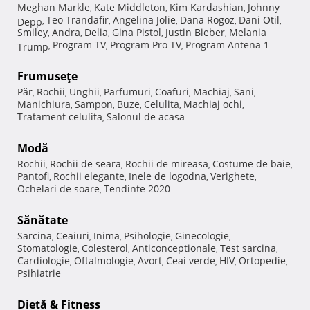
Meghan Markle
Kate Middleton
Kim Kardashian
Johnny
,
,
,
Teo Trandafir
Angelina Jolie
Dana Rogoz
Dani Otil
Depp
,
,
,
,
,
Smiley
Andra
Delia
Gina Pistol
Justin Bieber
Melania
,
,
,
,
,
Program TV
Program Pro TV
Program Antena 1
Trump
,
,
,
Frumuseţe
Păr
Rochii
Unghii
Parfumuri
Coafuri
Machiaj
Sani
,
,
,
,
,
,
,
Manichiura
Sampon
Buze
Celulita
Machiaj ochi
,
,
,
,
,
Tratament celulita
Salonul de acasa
,
Modă
Rochii
Rochii de seara
Rochii de mireasa
Costume de baie
,
,
,
,
Pantofi
Rochii elegante
Inele de logodna
Verighete
,
,
,
,
Ochelari de soare
Tendinte 2020
,
Sănătate
Sarcina
Ceaiuri
Inima
Psihologie
Ginecologie
,
,
,
,
,
Stomatologie
Colesterol
Anticonceptionale
Test sarcina
,
,
,
,
Cardiologie
Oftalmologie
Avort
Ceai verde
HIV
Ortopedie
,
,
,
,
,
,
Psihiatrie
Dietă & Fitness