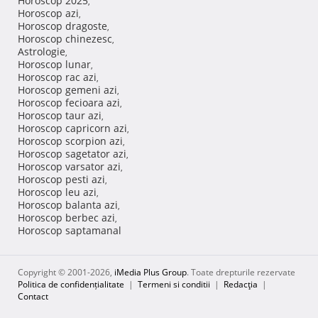
Horoscop 2025
,
Horoscop azi
,
Horoscop dragoste
,
Horoscop chinezesc
,
Astrologie
,
Horoscop lunar
,
Horoscop rac azi
,
Horoscop gemeni azi
,
Horoscop fecioara azi
,
Horoscop taur azi
,
Horoscop capricorn azi
,
Horoscop scorpion azi
,
Horoscop sagetator azi
,
Horoscop varsator azi
,
Horoscop pesti azi
,
Horoscop leu azi
,
Horoscop balanta azi
,
Horoscop berbec azi
,
Horoscop saptamanal
Copyright © 2001-2026,
iMedia Plus Group
. Toate drepturile rezervate
Politica de confidențialitate
|
Termeni si conditii
|
Redacţia
|
Contact