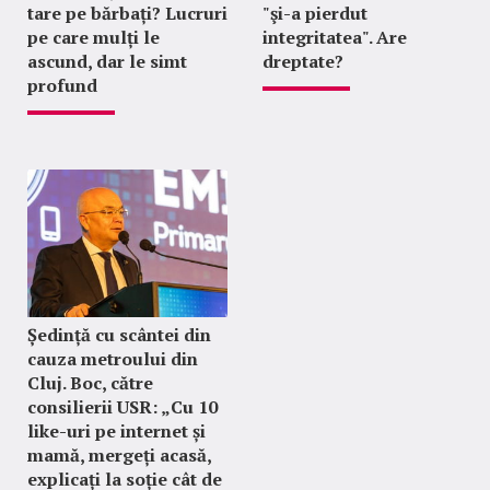
tare pe bărbați? Lucruri
"şi-a pierdut
pe care mulți le
integritatea". Are
ascund, dar le simt
dreptate?
profund
Ședință cu scântei din
cauza metroului din
Cluj. Boc, către
consilierii USR: „Cu 10
like-uri pe internet și
mamă, mergeți acasă,
explicați la soție cât de