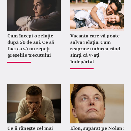
Cum începi o relație
Vacanța care vă poate
după 50 de ani. Ce să
salva relația. Cum
faci ca să nu repeți
reaprinzi iubirea când
greșelile trecutului
simți că v-ați
îndepărtat
Ce îi rănește cel mai
Elon, supărat pe Nolan: