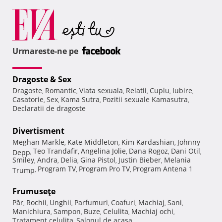
Urmareste-ne pe
Dragoste & Sex
Dragoste
Romantic
Viata sexuala
Relatii
Cuplu
Iubire
,
,
,
,
,
,
Casatorie
Sex
Kama Sutra
Pozitii sexuale Kamasutra
,
,
,
,
Declaratii de dragoste
Divertisment
Meghan Markle
Kate Middleton
Kim Kardashian
Johnny
,
,
,
Teo Trandafir
Angelina Jolie
Dana Rogoz
Dani Otil
Depp
,
,
,
,
,
Smiley
Andra
Delia
Gina Pistol
Justin Bieber
Melania
,
,
,
,
,
Program TV
Program Pro TV
Program Antena 1
Trump
,
,
,
Frumuseţe
Păr
Rochii
Unghii
Parfumuri
Coafuri
Machiaj
Sani
,
,
,
,
,
,
,
Manichiura
Sampon
Buze
Celulita
Machiaj ochi
,
,
,
,
,
Tratament celulita
Salonul de acasa
,