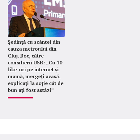
Ședință cu scântei din
cauza metroului din
Cluj. Boc, către
consilierii USR: „Cu 10
like-uri pe internet și
mamă, mergeți acasă,
explicați la soție cât de
bun ați fost astăzi”