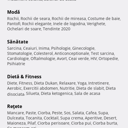
Modă
Rochii
Rochii de seara
Rochii de mireasa
Costume de baie
,
,
,
,
Pantofi
Rochii elegante
Inele de logodna
Verighete
,
,
,
,
Ochelari de soare
Tendinte 2020
,
Sănătate
Sarcina
Ceaiuri
Inima
Psihologie
Ginecologie
,
,
,
,
,
Stomatologie
Colesterol
Anticonceptionale
Test sarcina
,
,
,
,
Cardiologie
Oftalmologie
Avort
Ceai verde
HIV
Ortopedie
,
,
,
,
,
,
Psihiatrie
Dietă & Fitness
Diete
Fitness
Dieta Dukan
Relaxare
Yoga
Intretinere
,
,
,
,
,
,
Aerobic
Exercitii abdomen
Nutritie
Dieta de slabit
Dieta
,
,
,
,
Silueta
Dieta ketogenica
Sala de acasa
disociata
,
,
,
Reţete
Mancare
Paste
Ciorba
Peste
Sos
Salata
Cafea
Supa
,
,
,
,
,
,
,
,
Dulceata
Tocanita
Cocktail
Supa crema
Aperitive
Desert
,
,
,
,
,
,
Maioneza
Pilaf
Ciorba perisoare
Ciorba pui
Ciorba burta
,
,
,
,
,