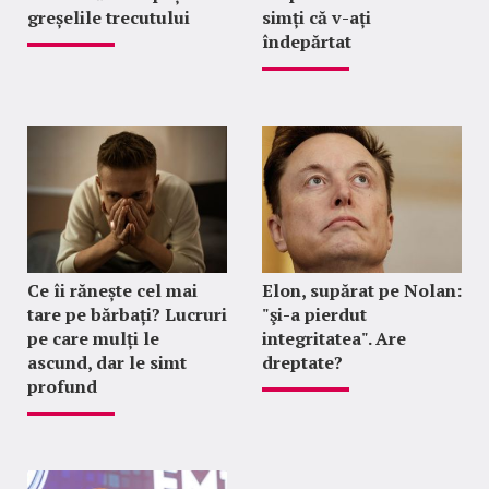
greșelile trecutului
simți că v-ați
îndepărtat
Ce îi rănește cel mai
Elon, supărat pe Nolan:
tare pe bărbați? Lucruri
"şi-a pierdut
pe care mulți le
integritatea". Are
ascund, dar le simt
dreptate?
profund