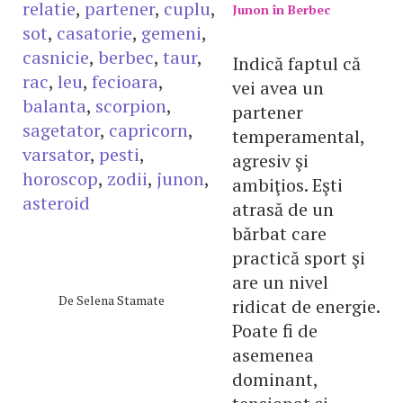
relatie
,
partener
,
cuplu
,
Junon în Berbec
sot
,
casatorie
,
gemeni
,
casnicie
,
berbec
,
taur
,
Indică faptul că
rac
,
leu
,
fecioara
,
vei avea un
balanta
,
scorpion
,
partener
sagetator
,
capricorn
,
temperamental,
varsator
,
pesti
,
agresiv şi
horoscop
,
zodii
,
junon
,
ambiţios. Eşti
asteroid
atrasă de un
bărbat care
practică sport şi
are un nivel
De
Selena Stamate
ridicat de energie.
Poate fi de
asemenea
dominant,