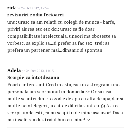
rick
pe 24 Oct 2012, 15:54
revizuriri zodia fecioarei
unu: urasc sa am relatii cu colegii de munca - barfe,
priviri aiurea etc etc doi: urasc sa fie doar
compatibilitate intelectuala, uneori ma oboseste sa
vorbesc, sa explic sa...si prefer sa fac sex! trei: as
prefera un partener mai...dinamic si spontan
Adela
pe 24 Oct 2012, 14:13
Scorpie ca intotdeauna
Foarte interesant.Cred in asta,caci in astrograma mea
personala am scorpionul in domiciliu:> Or sa iasa
multe scantei dintr-o zodie de apa cu alta de apa,dar si
multe neintelegeri ,la cat de dificila sunt eu:))) Asa ca
scorpi..unde esti ,ca nu scapi tu de mine asa usor! Daca
ma inseli: s-a dus traiul bun cu mine! :>