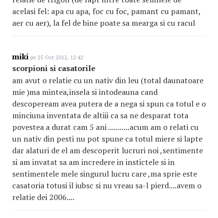
acelasi fel: apa cu apa, foc cu foc, pamant cu pamant,
aer cu aer), la fel de bine poate sa mearga si cu racul
miki
pe 25 Oct 2012, 12:42
scorpioni si casatorile
am avut o relatie cu un nativ din leu (total daunatoare
mie )ma mintea,insela si intodeauna cand
descopeream avea putera de a nega si spun ca totul e o
minciuna inventata de altiii ca sa ne desparat tota
povestea a durat cam 5 ani ...........acum am o relati cu
un nativ din pesti nu pot spune ca totul miere si lapte
dar alaturi de el am descoperit lucruri noi ,sentimente
si am invatat sa am incredere in instictele si in
sentimentele mele singurul lucru care ,ma sprie este
casatoria totusi il iubsc si nu vreau sa-l pierd....avem o
relatie dei 2006....