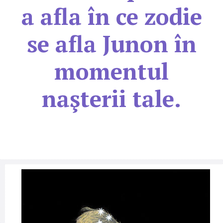
a afla în ce zodie
se afla Junon în
momentul
naşterii tale.