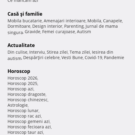
Ce mancam azi
Casă şi familie
Mobila bucatarie
Amenajari interioare
Mobila
Canapele
,
,
,
,
Dormitoare
Design interior
Parenting
Jurnal de mama
,
,
,
Gravide
Femei curajoase
Autism
singura
,
,
,
Actualitate
Din culise
Interviu
Stirea zilei
Tema zilei
Iesirea din
,
,
,
,
Despărţiri celebre
Vesti Bune
Covid-19
Pandemie
autism
,
,
,
,
Horoscop
Horoscop 2026
,
Horoscop 2025
,
Horoscop azi
,
Horoscop dragoste
,
Horoscop chinezesc
,
Astrologie
,
Horoscop lunar
,
Horoscop rac azi
,
Horoscop gemeni azi
,
Horoscop fecioara azi
,
Horoscop taur azi
,