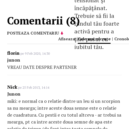
tensionat şi
încăpăţânat.
Trebuie să fii la
Comentarii (8)
rândul tău foarte
activă pentru a
POSTEAZA COMENTARIU
ţine pasul cu
Afiseaza:
Cele mai recente
|
Cronol
iubitul tău.
florin
pe 9 Feb 2020, 14:30
junon
VREAU DATE DESPRE PARTENER
Nick
pe 25 Feb 2013, 14:14
Junon
miki: e normal ca o relatie dintre un leu si un scorpion
sa nu mearga; intre aceste doua semne este o relatie
de cuadratura. Cu pestii e cu totul altceva - ar trebui sa
mearga, pt ca intre aceste doua semne de apa este
relatie de trigon (de fapt intre toate semnele de