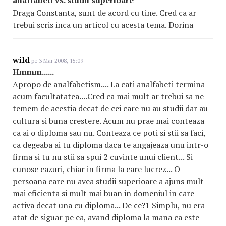
analfabeti vs. studii superioare
Draga Constanta, sunt de acord cu tine. Cred ca ar
trebui scris inca un articol cu acesta tema. Dorina
wild
pe 3 Mar 2008, 15:09
Hmmm......
Apropo de analfabetism.... La cati analfabeti termina
acum facultatatea....Cred ca mai mult ar trebui sa ne
temem de acestia decat de cei care nu au studii dar au
cultura si buna crestere. Acum nu prae mai conteaza
ca ai o diploma sau nu. Conteaza ce poti si stii sa faci,
ca degeaba ai tu diploma daca te angajeaza unu intr-o
firma si tu nu stii sa spui 2 cuvinte unui client... Si
cunosc cazuri, chiar in firma la care lucrez... O
persoana care nu avea studii superioare a ajuns mult
mai eficienta si mult mai buan in domeniul in care
activa decat una cu diploma... De ce?1 Simplu, nu era
atat de siguar pe ea, avand diploma la mana ca este