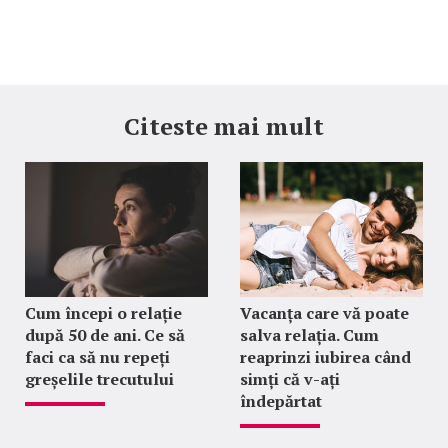
Citeste mai mult
Cum începi o relație
Vacanța care vă poate
după 50 de ani. Ce să
salva relația. Cum
faci ca să nu repeți
reaprinzi iubirea când
greșelile trecutului
simți că v-ați
îndepărtat