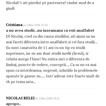
Nicolai? i-ati pierdut pt partenera? ciudat mod de a
gindi
Cristiana
pe 3 Mar 2008, 07:43
a nu avea studii...nu inseamana ca esti analfabet
Dl Nicolai, cred ca din cauza studiilor, ati ajuns sa nu
mai faceti diferenta intre analfabeti si cei fara studii...
Eu sunt casatorita de 11 ani cu un tip cu studii
superioare, iar eu am doar studii medii (liceul), si
relatia merge f bine! Nu exista nici o diferenta de
limbaj, puncte de vedere, conceptii.... Ca sa nu va mai
spun ca intotdeauna, negresit, solutiile la problemele
aparute le gasesc eu..... Intr`adevar este foarte mult de
vb pe tema asta...
NICOLAI BELEI
pe 3 Mar 2008, 03:31
apropo..