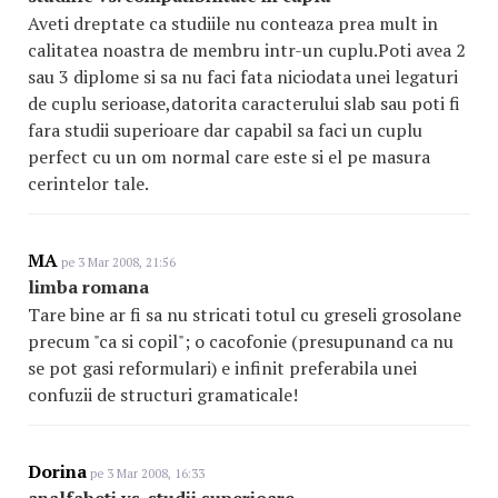
Aveti dreptate ca studiile nu conteaza prea mult in
calitatea noastra de membru intr-un cuplu.Poti avea 2
sau 3 diplome si sa nu faci fata niciodata unei legaturi
de cuplu serioase,datorita caracterului slab sau poti fi
fara studii superioare dar capabil sa faci un cuplu
perfect cu un om normal care este si el pe masura
cerintelor tale.
MA
pe 3 Mar 2008, 21:56
limba romana
Tare bine ar fi sa nu stricati totul cu greseli grosolane
precum "ca si copil"; o cacofonie (presupunand ca nu
se pot gasi reformulari) e infinit preferabila unei
confuzii de structuri gramaticale!
Dorina
pe 3 Mar 2008, 16:33