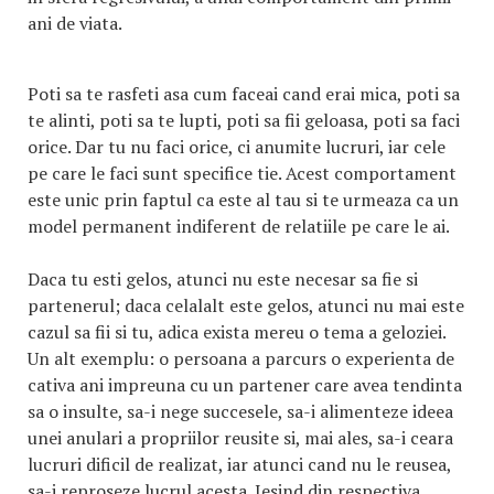
ani de viata.
Poti sa te rasfeti asa cum faceai cand erai mica, poti sa
te alinti, poti sa te lupti, poti sa fii geloasa, poti sa faci
orice. Dar tu nu faci orice, ci anumite lucruri, iar cele
pe care le faci sunt specifice tie. Acest comportament
este unic prin faptul ca este al tau si te urmeaza ca un
model permanent indiferent de relatiile pe care le ai.
Daca tu esti gelos, atunci nu este necesar sa fie si
partenerul; daca celalalt este gelos, atunci nu mai este
cazul sa fii si tu, adica exista mereu o tema a geloziei.
Un alt exemplu: o persoana a parcurs o experienta de
cativa ani impreuna cu un partener care avea tendinta
sa o insulte, sa-i nege succesele, sa-i alimenteze ideea
unei anulari a propriilor reusite si, mai ales, sa-i ceara
lucruri dificil de realizat, iar atunci cand nu le reusea,
sa-i reproseze lucrul acesta. Iesind din respectiva