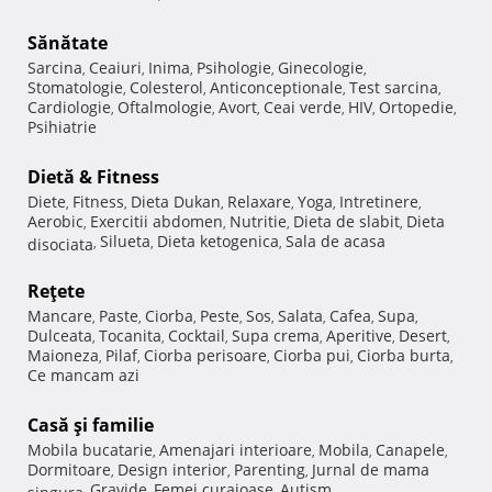
Sănătate
Sarcina
Ceaiuri
Inima
Psihologie
Ginecologie
,
,
,
,
,
Stomatologie
Colesterol
Anticonceptionale
Test sarcina
,
,
,
,
Cardiologie
Oftalmologie
Avort
Ceai verde
HIV
Ortopedie
,
,
,
,
,
,
Psihiatrie
Dietă & Fitness
Diete
Fitness
Dieta Dukan
Relaxare
Yoga
Intretinere
,
,
,
,
,
,
Aerobic
Exercitii abdomen
Nutritie
Dieta de slabit
Dieta
,
,
,
,
Silueta
Dieta ketogenica
Sala de acasa
disociata
,
,
,
Reţete
Mancare
Paste
Ciorba
Peste
Sos
Salata
Cafea
Supa
,
,
,
,
,
,
,
,
Dulceata
Tocanita
Cocktail
Supa crema
Aperitive
Desert
,
,
,
,
,
,
Maioneza
Pilaf
Ciorba perisoare
Ciorba pui
Ciorba burta
,
,
,
,
,
Ce mancam azi
Casă şi familie
Mobila bucatarie
Amenajari interioare
Mobila
Canapele
,
,
,
,
Dormitoare
Design interior
Parenting
Jurnal de mama
,
,
,
Gravide
Femei curajoase
Autism
singura
,
,
,