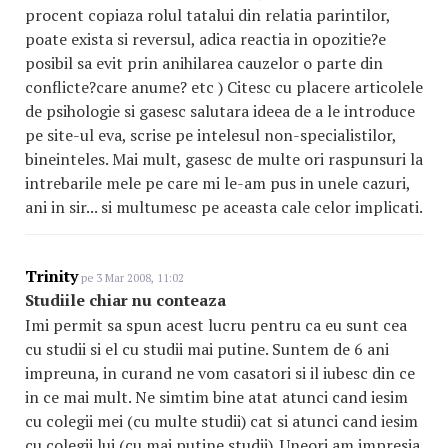
procent copiaza rolul tatalui din relatia parintilor,
poate exista si reversul, adica reactia in opozitie?e
posibil sa evit prin anihilarea cauzelor o parte din
conflicte?care anume? etc ) Citesc cu placere articolele
de psihologie si gasesc salutara ideea de a le introduce
pe site-ul eva, scrise pe intelesul non-specialistilor,
bineinteles. Mai mult, gasesc de multe ori raspunsuri la
intrebarile mele pe care mi le-am pus in unele cazuri,
ani in sir... si multumesc pe aceasta cale celor implicati.
Trinity
pe 3 Mar 2008, 11:02
Studiile chiar nu conteaza
Imi permit sa spun acest lucru pentru ca eu sunt cea
cu studii si el cu studii mai putine. Suntem de 6 ani
impreuna, in curand ne vom casatori si il iubesc din ce
in ce mai mult. Ne simtim bine atat atunci cand iesim
cu colegii mei (cu multe studii) cat si atunci cand iesim
cu colegii lui (cu mai putine studii). Uneori am impresia