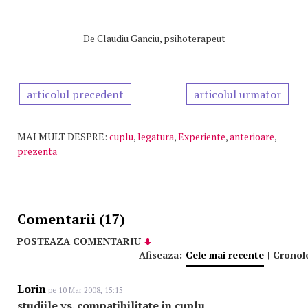
De
Claudiu Ganciu, psihoterapeut
articolul precedent
articolul urmator
MAI MULT DESPRE:
cuplu
,
legatura
,
Experiente
,
anterioare
,
prezenta
Comentarii (17)
POSTEAZA COMENTARIU
Afiseaza:
Cele mai recente
|
Cronol
Lorin
pe 10 Mar 2008, 15:15
studiile vs. compatibilitate in cuplu