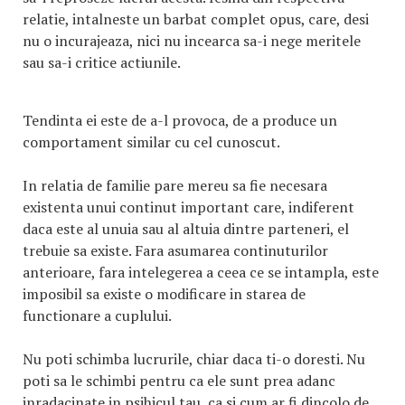
relatie, intalneste un barbat complet opus, care, desi
nu o incurajeaza, nici nu incearca sa-i nege meritele
sau sa-i critice actiunile.
Tendinta ei este de a-l provoca, de a produce un
comportament similar cu cel cunoscut.
In relatia de familie pare mereu sa fie necesara
existenta unui continut important care, indiferent
daca este al unuia sau al altuia dintre parteneri, el
trebuie sa existe. Fara asumarea continuturilor
anterioare, fara intelegerea a ceea ce se intampla, este
imposibil sa existe o modificare in starea de
functionare a cuplului.
Nu poti schimba lucrurile, chiar daca ti-o doresti. Nu
poti sa le schimbi pentru ca ele sunt prea adanc
inradacinate in psihicul tau, ca si cum ar fi dincolo de