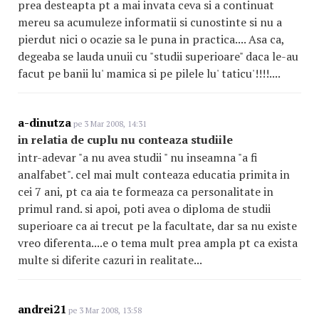
prea desteapta pt a mai invata ceva si a continuat
mereu sa acumuleze informatii si cunostinte si nu a
pierdut nici o ocazie sa le puna in practica.... Asa ca,
degeaba se lauda unuii cu "studii superioare" daca le-au
facut pe banii lu' mamica si pe pilele lu' taticu'!!!!....
a-dinutza
pe 3 Mar 2008, 14:31
in relatia de cuplu nu conteaza studiile
intr-adevar "a nu avea studii " nu inseamna "a fi
analfabet". cel mai mult conteaza educatia primita in
cei 7 ani, pt ca aia te formeaza ca personalitate in
primul rand. si apoi, poti avea o diploma de studii
superioare ca ai trecut pe la facultate, dar sa nu existe
vreo diferenta....e o tema mult prea ampla pt ca exista
multe si diferite cazuri in realitate...
andrei21
pe 3 Mar 2008, 13:58