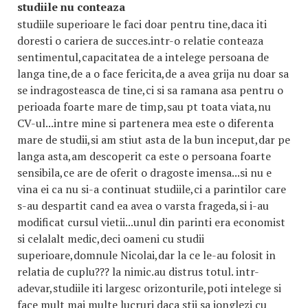
studiile nu conteaza
studiile superioare le faci doar pentru tine,daca iti
doresti o cariera de succes.intr-o relatie conteaza
sentimentul,capacitatea de a intelege persoana de
langa tine,de a o face fericita,de a avea grija nu doar sa
se indragosteasca de tine,ci si sa ramana asa pentru o
perioada foarte mare de timp,sau pt toata viata,nu
CV-ul...intre mine si partenera mea este o diferenta
mare de studii,si am stiut asta de la bun inceput,dar pe
langa asta,am descoperit ca este o persoana foarte
sensibila,ce are de oferit o dragoste imensa...si nu e
vina ei ca nu si-a continuat studiile,ci a parintilor care
s-au despartit cand ea avea o varsta frageda,si i-au
modificat cursul vietii...unul din parinti era economist
si celalalt medic,deci oameni cu studii
superioare,domnule Nicolai,dar la ce le-au folosit in
relatia de cuplu??? la nimic.au distrus totul. intr-
adevar,studiile iti largesc orizonturile,poti intelege si
face mult mai multe lucruri daca stii sa jonglezi cu