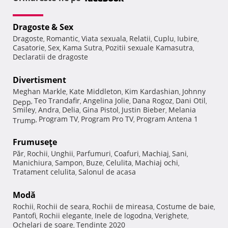
Dragoste & Sex
Dragoste
Romantic
Viata sexuala
Relatii
Cuplu
Iubire
,
,
,
,
,
,
Casatorie
Sex
Kama Sutra
Pozitii sexuale Kamasutra
,
,
,
,
Declaratii de dragoste
Divertisment
Meghan Markle
Kate Middleton
Kim Kardashian
Johnny
,
,
,
Teo Trandafir
Angelina Jolie
Dana Rogoz
Dani Otil
Depp
,
,
,
,
,
Smiley
Andra
Delia
Gina Pistol
Justin Bieber
Melania
,
,
,
,
,
Program TV
Program Pro TV
Program Antena 1
Trump
,
,
,
Frumuseţe
Păr
Rochii
Unghii
Parfumuri
Coafuri
Machiaj
Sani
,
,
,
,
,
,
,
Manichiura
Sampon
Buze
Celulita
Machiaj ochi
,
,
,
,
,
Tratament celulita
Salonul de acasa
,
Modă
Rochii
Rochii de seara
Rochii de mireasa
Costume de baie
,
,
,
,
Pantofi
Rochii elegante
Inele de logodna
Verighete
,
,
,
,
Ochelari de soare
Tendinte 2020
,