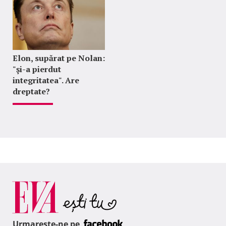
Elon, supărat pe Nolan:
"şi-a pierdut
integritatea". Are
dreptate?
Urmareste-ne pe