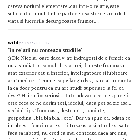
cateva notiuni elementare..dar intr-o relatie,este
suficient ca unul dintre parteneri sa stie ce vrea de la
viata si lucrurile decurg foarte frumos....
wild
pe 3 Mar 2008, 13:25
"in relatii nu conteaza studiile"
:) Dle Nicolai, oare daca v-ati indragosti de o femeie ca
nu a studiat prea mult la viata ei, dar este frumoasa
atat exterior cat si interior, intelegatoare si iubitoare
asa "mediocra" cum e ea pe langa dvs., oare ati renunta
la ea doar pentru ca nu are studii superiare la fel ca
dvs.?! Hai sa fim seriosi.... Intr-adevar, ceea ce spuneti
este ceea ce ne dorim toti, idealul, daca pot sa zic asa...
vechiul tips "frumoasa, desteapta, cuminte,
gospodina... bla bla bla... etc.". Dar va spun ca, odata ce
intalnesti femeia care sa-ti trezeasca simturile si sa te
faca sa iubesti, nu cred ca mai conteaza daca are una,