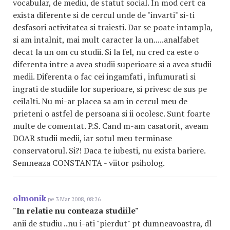
vocabular, de mediu, de statut social. In mod cert ca
exista diferente si de cercul unde de "invarti" si-ti
desfasori activitatea si traiesti. Dar se poate intampla,
si am intalnit, mai mult caracter la un.....analfabet
decat la un om cu studii. Si la fel, nu cred ca este o
diferenta intre a avea studii superioare si a avea studii
medii. Diferenta o fac cei ingamfati , infumurati si
ingrati de studiile lor superioare, si privesc de sus pe
ceilalti. Nu mi-ar placea sa am in cercul meu de
prieteni o astfel de persoana si ii ocolesc. Sunt foarte
multe de comentat. P.S. Cand m-am casatorit, aveam
DOAR studii medii, iar sotul meu terminase
conservatorul. Si?! Daca te iubesti, nu exista bariere.
Semneaza CONSTANTA - viitor psiholog.
olmonik
pe 3 Mar 2008, 08:26
"In relatie nu conteaza studiile"
anii de studiu ..nu i-ati "pierdut" pt dumneavoastra, dl