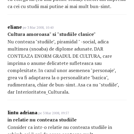
ca cei cu studii mai putine ai mai mult bun-simt.
eliane
pe 3 Mar 2008, 10:40
Cultura amoroasa" si "studiile clasice"
Nu conteaza "studiile", piramidal " -social, adica
multimea (snoaba) de diplome adunate. DAR
CONTEAZA ENORM GRADUL DE CULTURA, care
imprima o anume delicatete sufleteasca sau
complexitate. In cazul unor asemenea "personaje",
grea va fi adaptarea la o personalitate "bazica",
rudimentara, chiar de bun-simt. Asa ca nu "studiile",
dar Interioritatea_Cultu
rala
.
lintu adriana
pe 3 Mar 2008, 09:57
in relatie nu conteaza studiile
Consider ca intr-o relatie nu conteaza studiile in