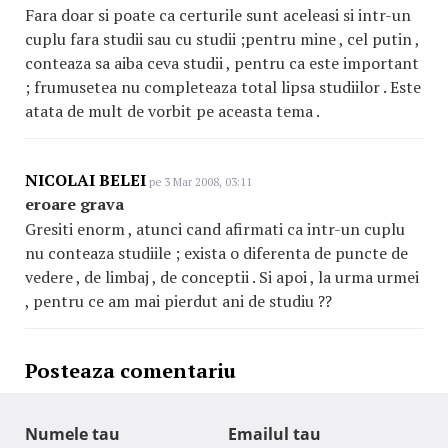
Fara doar si poate ca certurile sunt aceleasi si intr-un
cuplu fara studii sau cu studii ;pentru mine , cel putin ,
conteaza sa aiba ceva studii , pentru ca este important
; frumusetea nu completeaza total lipsa studiilor . Este
atata de mult de vorbit pe aceasta tema .
NICOLAI BELEI
pe 3 Mar 2008, 03:11
eroare grava
Gresiti enorm , atunci cand afirmati ca intr-un cuplu
nu conteaza studiile ; exista o diferenta de puncte de
vedere , de limbaj , de conceptii . Si apoi , la urma urmei
, pentru ce am mai pierdut ani de studiu ??
Posteaza comentariu
Numele tau
Emailul tau