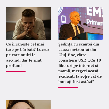
Ce îi rănește cel mai
Ședință cu scântei din
tare pe bărbați? Lucruri
cauza metroului din
pe care mulți le
Cluj. Boc, către
ascund, dar le simt
consilierii USR: „Cu 10
profund
like-uri pe internet și
mamă, mergeți acasă,
explicați la soție cât de
bun ați fost astăzi”