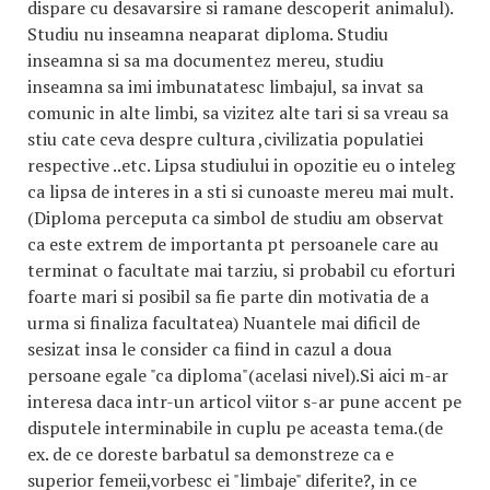
dispare cu desavarsire si ramane descoperit animalul).
Studiu nu inseamna neaparat diploma. Studiu
inseamna si sa ma documentez mereu, studiu
inseamna sa imi imbunatatesc limbajul, sa invat sa
comunic in alte limbi, sa vizitez alte tari si sa vreau sa
stiu cate ceva despre cultura ,civilizatia populatiei
respective ..etc. Lipsa studiului in opozitie eu o inteleg
ca lipsa de interes in a sti si cunoaste mereu mai mult.
(Diploma perceputa ca simbol de studiu am observat
ca este extrem de importanta pt persoanele care au
terminat o facultate mai tarziu, si probabil cu eforturi
foarte mari si posibil sa fie parte din motivatia de a
urma si finaliza facultatea) Nuantele mai dificil de
sesizat insa le consider ca fiind in cazul a doua
persoane egale "ca diploma"(acelasi nivel).Si aici m-ar
interesa daca intr-un articol viitor s-ar pune accent pe
disputele interminabile in cuplu pe aceasta tema.(de
ex. de ce doreste barbatul sa demonstreze ca e
superior femeii,vorbesc ei "limbaje" diferite?, in ce