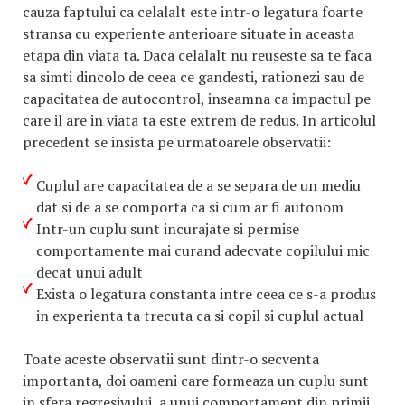
cauza faptului ca celalalt este intr-o legatura foarte
stransa cu experiente anterioare situate in aceasta
etapa din viata ta. Daca celalalt nu reuseste sa te faca
sa simti dincolo de ceea ce gandesti, rationezi sau de
capacitatea de autocontrol, inseamna ca impactul pe
care il are in viata ta este extrem de redus. In articolul
precedent se insista pe urmatoarele observatii:
Cuplul are capacitatea de a se separa de un mediu
dat si de a se comporta ca si cum ar fi autonom
Intr-un cuplu sunt incurajate si permise
comportamente mai curand adecvate copilului mic
decat unui adult
Exista o legatura constanta intre ceea ce s-a produs
in experienta ta trecuta ca si copil si cuplul actual
Toate aceste observatii sunt dintr-o secventa
importanta, doi oameni care formeaza un cuplu sunt
in sfera regresivului, a unui comportament din primii