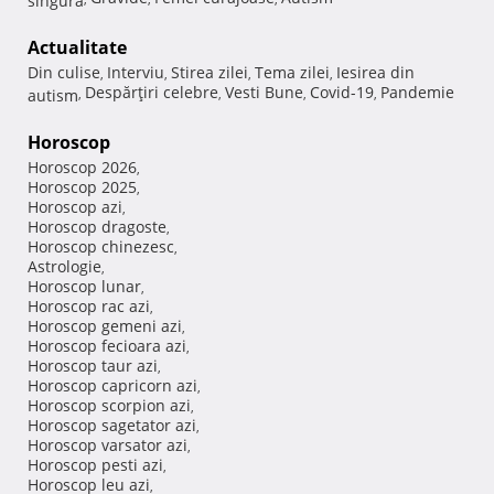
Actualitate
Din culise
Interviu
Stirea zilei
Tema zilei
Iesirea din
,
,
,
,
Despărţiri celebre
Vesti Bune
Covid-19
Pandemie
autism
,
,
,
,
Horoscop
Horoscop 2026
,
Horoscop 2025
,
Horoscop azi
,
Horoscop dragoste
,
Horoscop chinezesc
,
Astrologie
,
Horoscop lunar
,
Horoscop rac azi
,
Horoscop gemeni azi
,
Horoscop fecioara azi
,
Horoscop taur azi
,
Horoscop capricorn azi
,
Horoscop scorpion azi
,
Horoscop sagetator azi
,
Horoscop varsator azi
,
Horoscop pesti azi
,
Horoscop leu azi
,