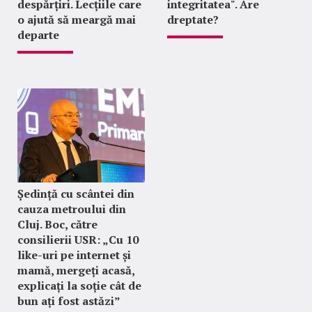
despărțiri. Lecțiile care
integritatea". Are
o ajută să meargă mai
dreptate?
departe
Ședință cu scântei din
cauza metroului din
Cluj. Boc, către
consilierii USR: „Cu 10
like-uri pe internet și
mamă, mergeți acasă,
explicați la soție cât de
bun ați fost astăzi”