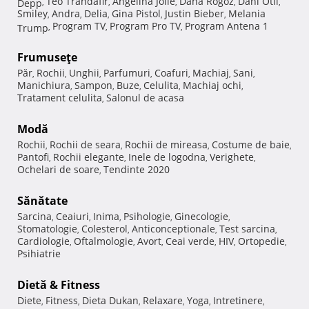
Teo Trandafir
Angelina Jolie
Dana Rogoz
Dani Otil
Depp
,
,
,
,
,
Smiley
Andra
Delia
Gina Pistol
Justin Bieber
Melania
,
,
,
,
,
Program TV
Program Pro TV
Program Antena 1
Trump
,
,
,
Frumuseţe
Păr
Rochii
Unghii
Parfumuri
Coafuri
Machiaj
Sani
,
,
,
,
,
,
,
Manichiura
Sampon
Buze
Celulita
Machiaj ochi
,
,
,
,
,
Tratament celulita
Salonul de acasa
,
Modă
Rochii
Rochii de seara
Rochii de mireasa
Costume de baie
,
,
,
,
Pantofi
Rochii elegante
Inele de logodna
Verighete
,
,
,
,
Ochelari de soare
Tendinte 2020
,
Sănătate
Sarcina
Ceaiuri
Inima
Psihologie
Ginecologie
,
,
,
,
,
Stomatologie
Colesterol
Anticonceptionale
Test sarcina
,
,
,
,
Cardiologie
Oftalmologie
Avort
Ceai verde
HIV
Ortopedie
,
,
,
,
,
,
Psihiatrie
Dietă & Fitness
Diete
Fitness
Dieta Dukan
Relaxare
Yoga
Intretinere
,
,
,
,
,
,