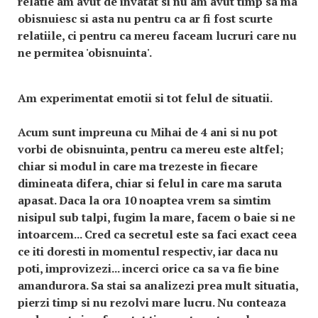
relatie am avut de invatat si nu am avut timp sa ma
obisnuiesc si asta nu pentru ca ar fi fost scurte
relatiile, ci pentru ca mereu faceam lucruri care nu
ne permitea 'obisnuinta'.
Am experimentat emotii si tot felul de situatii.
Acum sunt impreuna cu Mihai de 4 ani si nu pot
vorbi de obisnuinta, pentru ca mereu este altfel;
chiar si modul in care ma trezeste in fiecare
dimineata difera, chiar si felul in care ma saruta
apasat. Daca la ora 10 noaptea vrem sa simtim
nisipul sub talpi, fugim la mare, facem o baie si ne
intoarcem... Cred ca secretul este sa faci exact ceea
ce iti doresti in momentul respectiv, iar daca nu
poti, improvizezi... incerci orice ca sa va fie bine
amandurora. Sa stai sa analizezi prea mult situatia,
pierzi timp si nu rezolvi mare lucru. Nu conteaza