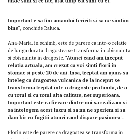
unde sunt si ce fac, atat timp cat sunt cu el.
Important e sa fim amandoi fericiti si sa ne simtim
bine"
, conchide Raluca.
Ana-Maria, in schimb, este de parere ca intr-o relatie
de lunga durata dragostea se transforma in obisnuinta
si obisnuinta in dragoste.
"Atunci cand am inceput
relatia actuala, am crezut ca voi simti fiorii in
stomac si peste 20 de ani. Insa, treptat am ajuns sa
inteleg ca dragostea vulcanica de la inceput se
transforma treptat intr-o dragoste profunda, de o
cu totul si cu totul alta calitate, net superioara.
Important este ca fiecare dintre noi sa realizam si
sa intelegem acest lucru si sa nu ne speriem si sa
dam bir cu fugitii atunci cand dispare pasiunea".
Florin este de parere ca dragostea se transforma in