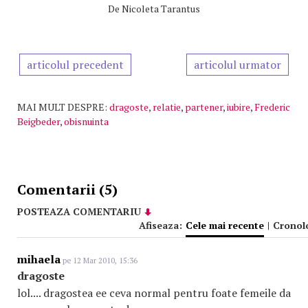
De
Nicoleta Tarantus
articolul precedent
articolul urmator
MAI MULT DESPRE:
dragoste
,
relatie
,
partener
,
iubire
,
Frederic
Beigbeder
,
obisnuinta
Comentarii (5)
POSTEAZA COMENTARIU
Afiseaza:
Cele mai recente
|
Cronol
mihaela
pe 12 Mar 2010, 15:36
dragoste
lol.... dragostea ee ceva normal pentru foate femeile da