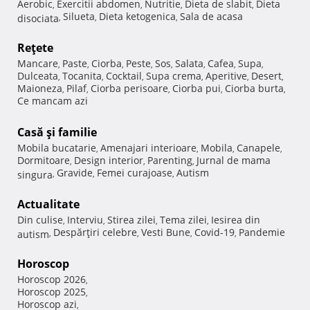
Aerobic
Exercitii abdomen
Nutritie
Dieta de slabit
Dieta
,
,
,
,
Silueta
Dieta ketogenica
Sala de acasa
disociata
,
,
,
Reţete
Mancare
Paste
Ciorba
Peste
Sos
Salata
Cafea
Supa
,
,
,
,
,
,
,
,
Dulceata
Tocanita
Cocktail
Supa crema
Aperitive
Desert
,
,
,
,
,
,
Maioneza
Pilaf
Ciorba perisoare
Ciorba pui
Ciorba burta
,
,
,
,
,
Ce mancam azi
Casă şi familie
Mobila bucatarie
Amenajari interioare
Mobila
Canapele
,
,
,
,
Dormitoare
Design interior
Parenting
Jurnal de mama
,
,
,
Gravide
Femei curajoase
Autism
singura
,
,
,
Actualitate
Din culise
Interviu
Stirea zilei
Tema zilei
Iesirea din
,
,
,
,
Despărţiri celebre
Vesti Bune
Covid-19
Pandemie
autism
,
,
,
,
Horoscop
Horoscop 2026
,
Horoscop 2025
,
Horoscop azi
,