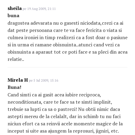
sheila
pe 19 Aug 2009, 21:11
buna
dragostea adevarata nu o gasesti niciodata,crezi ca ai
dat peste persooana care te va face fericita o viata si
culmea ironiei in timp realizezi ca a fost doar o pasiune
si in urma ei ramane obisnuinta..atunci cand vezi ca
obisnuinta a aparaut tot ce poti face e sa pleci din acea
relatie..
Mirela H
pe 5 Iul 2009, 15:16
Buna!
Cand simti ca ai gasit acea iubire reciproca,
neconditionata, care te face sa te simti implinit,
trebuie sa lupti ca sa o pastrezi! Nu obtii nimic daca
astepti mereu de la celalalt, dar in schimb tu nu faci
niciun efort ca sa reinvii acele momente magice de la
inceput si uite asa ajungem la reprosuri, jigniri, etc.