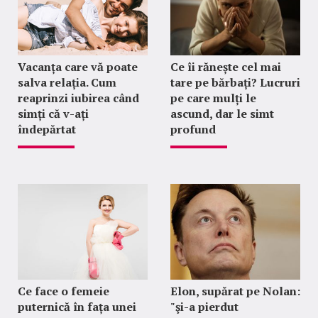
Vacanța care vă poate
Ce îi rănește cel mai
salva relația. Cum
tare pe bărbați? Lucruri
reaprinzi iubirea când
pe care mulți le
simți că v-ați
ascund, dar le simt
îndepărtat
profund
Ce face o femeie
Elon, supărat pe Nolan:
puternică în fața unei
"şi-a pierdut