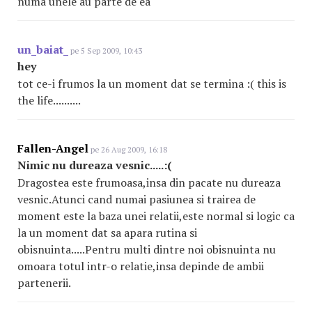
numa unele au parte de ea
un_baiat_
pe 5 Sep 2009, 10:43
hey
tot ce-i frumos la un moment dat se termina :( this is
the life..........
Fallen-Angel
pe 26 Aug 2009, 16:18
Nimic nu dureaza vesnic.....:(
Dragostea este frumoasa,insa din pacate nu dureaza
vesnic.Atunci cand numai pasiunea si trairea de
moment este la baza unei relatii,este normal si logic ca
la un moment dat sa apara rutina si
obisnuinta.....Pentru multi dintre noi obisnuinta nu
omoara totul intr-o relatie,insa depinde de ambii
partenerii.