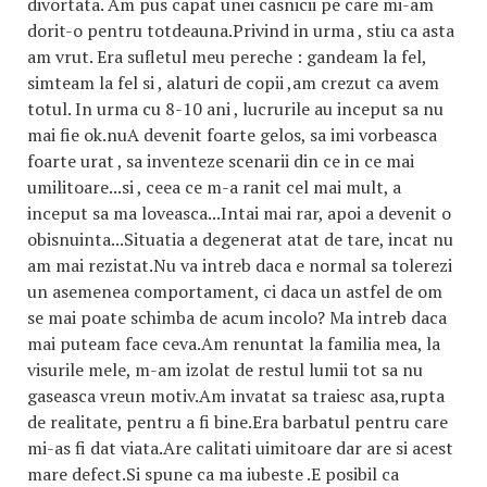
divortata. Am pus capat unei casnicii pe care mi-am
dorit-o pentru totdeauna.Privind in urma , stiu ca asta
am vrut. Era sufletul meu pereche : gandeam la fel,
simteam la fel si , alaturi de copii ,am crezut ca avem
totul. In urma cu 8-10 ani , lucrurile au inceput sa nu
mai fie ok.nuA devenit foarte gelos, sa imi vorbeasca
foarte urat , sa inventeze scenarii din ce in ce mai
umilitoare...si , ceea ce m-a ranit cel mai mult, a
inceput sa ma loveasca...Intai mai rar, apoi a devenit o
obisnuinta...Situatia a degenerat atat de tare, incat nu
am mai rezistat.Nu va intreb daca e normal sa tolerezi
un asemenea comportament, ci daca un astfel de om
se mai poate schimba de acum incolo? Ma intreb daca
mai puteam face ceva.Am renuntat la familia mea, la
visurile mele, m-am izolat de restul lumii tot sa nu
gaseasca vreun motiv.Am invatat sa traiesc asa,rupta
de realitate, pentru a fi bine.Era barbatul pentru care
mi-as fi dat viata.Are calitati uimitoare dar are si acest
mare defect.Si spune ca ma iubeste .E posibil ca