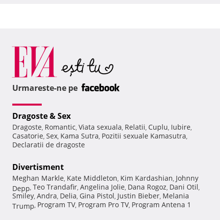
Urmareste-ne pe
Dragoste & Sex
Dragoste
Romantic
Viata sexuala
Relatii
Cuplu
Iubire
,
,
,
,
,
,
Casatorie
Sex
Kama Sutra
Pozitii sexuale Kamasutra
,
,
,
,
Declaratii de dragoste
Divertisment
Meghan Markle
Kate Middleton
Kim Kardashian
Johnny
,
,
,
Teo Trandafir
Angelina Jolie
Dana Rogoz
Dani Otil
Depp
,
,
,
,
,
Smiley
Andra
Delia
Gina Pistol
Justin Bieber
Melania
,
,
,
,
,
Program TV
Program Pro TV
Program Antena 1
Trump
,
,
,