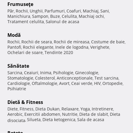
Frumuseţe
Păr
Rochii
Unghii
Parfumuri
Coafuri
Machiaj
Sani
,
,
,
,
,
,
,
Manichiura
Sampon
Buze
Celulita
Machiaj ochi
,
,
,
,
,
Tratament celulita
Salonul de acasa
,
Modă
Rochii
Rochii de seara
Rochii de mireasa
Costume de baie
,
,
,
,
Pantofi
Rochii elegante
Inele de logodna
Verighete
,
,
,
,
Ochelari de soare
Tendinte 2020
,
Sănătate
Sarcina
Ceaiuri
Inima
Psihologie
Ginecologie
,
,
,
,
,
Stomatologie
Colesterol
Anticonceptionale
Test sarcina
,
,
,
,
Cardiologie
Oftalmologie
Avort
Ceai verde
HIV
Ortopedie
,
,
,
,
,
,
Psihiatrie
Dietă & Fitness
Diete
Fitness
Dieta Dukan
Relaxare
Yoga
Intretinere
,
,
,
,
,
,
Aerobic
Exercitii abdomen
Nutritie
Dieta de slabit
Dieta
,
,
,
,
Silueta
Dieta ketogenica
Sala de acasa
disociata
,
,
,