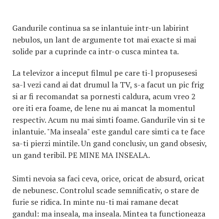
Gandurile continua sa se inlantuie intr-un labirint
nebulos, un lant de argumente tot mai exacte si mai
solide par a cuprinde ca intr-o cusca mintea ta.
La televizor a inceput filmul pe care ti-l propusesesi
sa-l vezi cand ai dat drumul la TV, s-a facut un pic frig
si ar fi recomandat sa pornesti caldura, acum vreo 2
ore iti era foame, de lene nu ai mancat la momentul
respectiv. Acum nu mai simti foame. Gandurile vin si te
inlantuie. "Ma inseala" este gandul care simti ca te face
sa-ti pierzi mintile. Un gand conclusiv, un gand obsesiv,
un gand teribil. PE MINE MA INSEALA.
Simti nevoia sa faci ceva, orice, oricat de absurd, oricat
de nebunesc. Controlul scade semnificativ, o stare de
furie se ridica. In minte nu-ti mai ramane decat
gandul: ma inseala, ma inseala. Mintea ta functioneaza