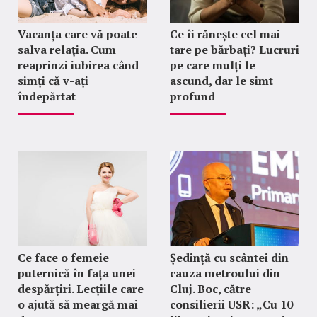
Vacanța care vă poate
Ce îi rănește cel mai
salva relația. Cum
tare pe bărbați? Lucruri
reaprinzi iubirea când
pe care mulți le
simți că v-ați
ascund, dar le simt
îndepărtat
profund
Ce face o femeie
Ședință cu scântei din
puternică în fața unei
cauza metroului din
despărțiri. Lecțiile care
Cluj. Boc, către
o ajută să meargă mai
consilierii USR: „Cu 10