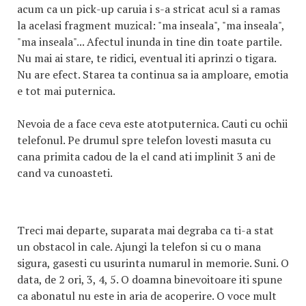
acum ca un pick-up caruia i s-a stricat acul si a ramas
la acelasi fragment muzical: "ma inseala", "ma inseala",
"ma inseala"... Afectul inunda in tine din toate partile.
Nu mai ai stare, te ridici, eventual iti aprinzi o tigara.
Nu are efect. Starea ta continua sa ia amploare, emotia
e tot mai puternica.
Nevoia de a face ceva este atotputernica. Cauti cu ochii
telefonul. Pe drumul spre telefon lovesti masuta cu
cana primita cadou de la el cand ati implinit 3 ani de
cand va cunoasteti.
Treci mai departe, suparata mai degraba ca ti-a stat
un obstacol in cale. Ajungi la telefon si cu o mana
sigura, gasesti cu usurinta numarul in memorie. Suni. O
data, de 2 ori, 3, 4, 5. O doamna binevoitoare iti spune
ca abonatul nu este in aria de acoperire. O voce mult