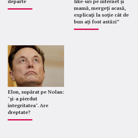
departe
like-uri pe internet și
mamă, mergeți acasă,
explicați la soție cât de
bun ați fost astăzi”
Elon, supărat pe Nolan:
"şi-a pierdut
integritatea". Are
dreptate?