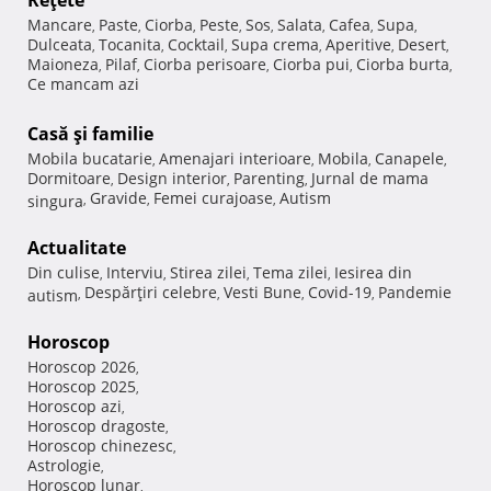
Reţete
Mancare
Paste
Ciorba
Peste
Sos
Salata
Cafea
Supa
,
,
,
,
,
,
,
,
Dulceata
Tocanita
Cocktail
Supa crema
Aperitive
Desert
,
,
,
,
,
,
Maioneza
Pilaf
Ciorba perisoare
Ciorba pui
Ciorba burta
,
,
,
,
,
Ce mancam azi
Casă şi familie
Mobila bucatarie
Amenajari interioare
Mobila
Canapele
,
,
,
,
Dormitoare
Design interior
Parenting
Jurnal de mama
,
,
,
Gravide
Femei curajoase
Autism
singura
,
,
,
Actualitate
Din culise
Interviu
Stirea zilei
Tema zilei
Iesirea din
,
,
,
,
Despărţiri celebre
Vesti Bune
Covid-19
Pandemie
autism
,
,
,
,
Horoscop
Horoscop 2026
,
Horoscop 2025
,
Horoscop azi
,
Horoscop dragoste
,
Horoscop chinezesc
,
Astrologie
,
Horoscop lunar
,