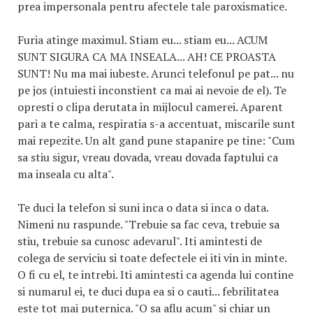
prea impersonala pentru afectele tale paroxismatice.
Furia atinge maximul. Stiam eu... stiam eu... ACUM
SUNT SIGURA CA MA INSEALA... AH! CE PROASTA
SUNT! Nu ma mai iubeste. Arunci telefonul pe pat... nu
pe jos (intuiesti inconstient ca mai ai nevoie de el). Te
opresti o clipa derutata in mijlocul camerei. Aparent
pari a te calma, respiratia s-a accentuat, miscarile sunt
mai repezite. Un alt gand pune stapanire pe tine: "Cum
sa stiu sigur, vreau dovada, vreau dovada faptului ca
ma inseala cu alta".
Te duci la telefon si suni inca o data si inca o data.
Nimeni nu raspunde. "Trebuie sa fac ceva, trebuie sa
stiu, trebuie sa cunosc adevarul". Iti amintesti de
colega de serviciu si toate defectele ei iti vin in minte.
O fi cu el, te intrebi. Iti amintesti ca agenda lui contine
si numarul ei, te duci dupa ea si o cauti... febrilitatea
este tot mai puternica. "O sa aflu acum" si chiar un