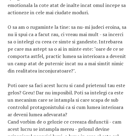
emotionala la cote atat de inalte incat omul incepe sa
actioneze in cele mai ciudate moduri.
O sa am o rugaminte la tine: sa nu-mi judeci eroina, sa
nu ii spui ca a facut rau, ci vreau mai mult - sa incerci
sa o intelegi cu ceea ce simte si gandeste. Intrebarea
pe care ma astept sa o ai in minte este: "oare de ce se
comporta astfel, practic lumea sa interioara a devenit
un camp atat de puternic incat nu a mai simtit nimic
din realitatea inconjuratoare?".
Poti oare sa faci acest lucru si cand prietenul tau este
gelos? Greu! Dar nu imposibil. Poti sa intelegi ca este
un mecanism care se intampla si care scapa de sub
controlul protagonistului ca si cum lumea interioara
ar deveni lumea adevarata?
Cand vorbim de o gelozie ce creeaza disfunctii - cam
acest lucru se intampla mereu - gelosul devine