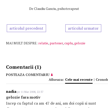
De
Claudiu Ganciu, psihoterapeut
articolul precedent
articolul urmator
MAI MULT DESPRE:
relatie
,
partener
,
cuplu
,
gelozie
Comentarii (1)
POSTEAZA COMENTARIU
Afiseaza:
Cele mai recente
|
Cronol
nadia
pe 11 Mar 2008, 22:37
gelozie fara motiv
Incep cu faptul ca am 47 de ani, am doi copii si sunt