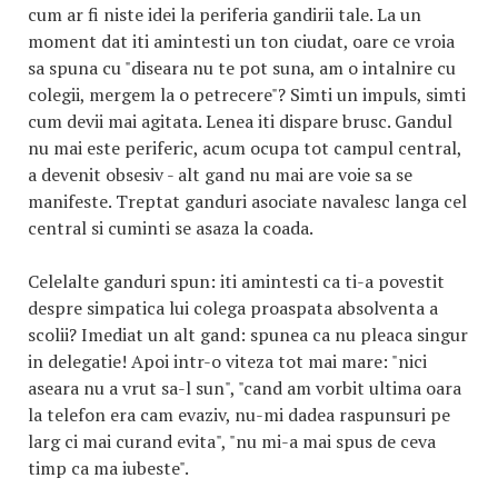
cum ar fi niste idei la periferia gandirii tale. La un
moment dat iti amintesti un ton ciudat, oare ce vroia
sa spuna cu "diseara nu te pot suna, am o intalnire cu
colegii, mergem la o petrecere"? Simti un impuls, simti
cum devii mai agitata. Lenea iti dispare brusc. Gandul
nu mai este periferic, acum ocupa tot campul central,
a devenit obsesiv - alt gand nu mai are voie sa se
manifeste. Treptat ganduri asociate navalesc langa cel
central si cuminti se asaza la coada.
Celelalte ganduri spun: iti amintesti ca ti-a povestit
despre simpatica lui colega proaspata absolventa a
scolii? Imediat un alt gand: spunea ca nu pleaca singur
in delegatie! Apoi intr-o viteza tot mai mare: "nici
aseara nu a vrut sa-l sun", "cand am vorbit ultima oara
la telefon era cam evaziv, nu-mi dadea raspunsuri pe
larg ci mai curand evita", "nu mi-a mai spus de ceva
timp ca ma iubeste".